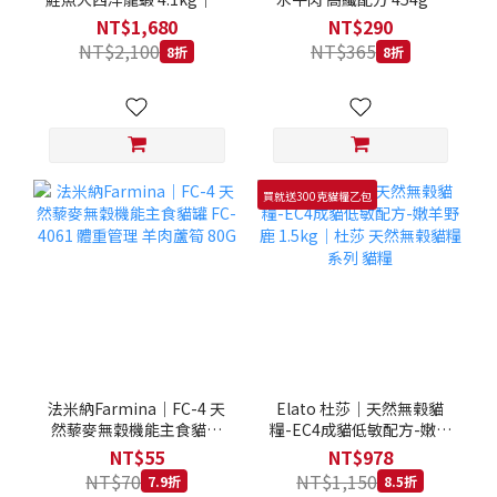
拿大 Loveabowl 天然無穀
REGAL 天然犬糧 狗飼料
NT$1,680
NT$290
糧 4.1公斤 成貓 無穀貓飼
NT$2,100
NT$365
8折
8折
料
買就送300克貓糧乙包
法米納Farmina｜FC-4 天
Elato 杜莎｜天然無榖貓
然藜麥無穀機能主食貓罐
糧-EC4成貓低敏配方-嫩羊
FC-4061 體重管理 羊肉蘆
野鹿 1.5kg｜杜莎 天然無
NT$55
NT$978
筍 80G
榖貓糧系列 貓糧
NT$70
NT$1,150
7.9折
8.5折