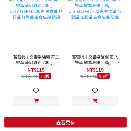
葛蕾特｜交響樂貓罐 第三
葛蕾特｜交響樂貓罐 第八
樂章 鹿肉雞肉 200g｜
樂章 鮮禽總匯 200g｜
GranataPet 200克 主食罐
GranataPet 200克 主食罐
NT$119
NT$119
無穀罐 無膠罐 主食貓罐 德
無穀罐 無膠罐 主食貓罐 德
NT$146
NT$146
8.2折
8.2折
罐
罐
查看更多