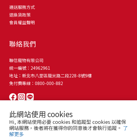
問題，才能避免小問題變大病！貓掉毛嚴重怎麼辦？4重點從日常生
有很大的關聯！冬天太冷，腸胃蠕動變慢，容易消化不良；夏天太
和獨立能力。 幼犬訓練常見問題Q1: 幾個月大的幼犬最適合開始訓
運送服務方式
的紙箱。建議一開始可以購買單價較低的入門款，觀察一下貓咪的
活中輕鬆改善看到滿屋子的貓毛是不是很抓狂？別擔心！其實只要
熱，水分流失快，腸道可能變得敏感，導致糞便變軟或拉稀。如果
練？A: 訓練可從幼犬到家首日開始（約8-10週大）。3-16週是社會
退換貨政策
使用狀況，再考慮購買「豪宅」！ 項目費用用品貓碗$300貓窩
透過一些簡單的日常照護方式，就能有效減少貓咪掉毛情況。從梳
換季時沒有適當調整環境，貓咪的腸胃就可能跟著「鬧脾氣」。冬
化黃金期，每次訓練控制在5-10分鐘內。Q2: 幼犬如廁訓練需要多久
會員權益聲明
$500貓跳台$1,500貓砂盆$500貓抓板$300外出籠$1,000一次性養貓
毛、洗澡到增加互動和營養調整，這些小撇步不僅能幫助貓咪維持
天注意保暖，提供暖墊、厚毯，避免冷風直吹。夏天補充水分，可
才能成功？A: 通常需要4-6個月，小型犬可能較慢。關鍵是固定時間
用品相關花費1：貓碗貓咪進食的物品，挑選上可偏向貓碗+有碗架
健康的皮毛，也能讓家裡的貓毛困擾大大減少！跟著以下重點一起
以加點湯罐、鮮食湯水，讓貓咪願意多喝水。避免冷熱交替太快，
帶出門，並立即獎勵正確行為。Q3: 幼犬亂咬家具怎麼辦？A: 提供專
的，可減少貓咪進食時的負擔。一次性養貓用品相關花費2：貓窩貓
行動吧！ 預防貓掉毛方法1：勤勞梳毛養貓必備神器就是各種梳子
像是開冷氣又突然關掉，容易讓貓咪腸胃受影響。重點提醒：換季
聯絡我們
屬啃咬玩具作替代品，發現不當啃咬時堅定說「不」，並引導至適
咪是非常需要安全感的動物，可以準備一個專屬他的「寶座」，當
啦！勤勞梳毛是最直接有效的掉毛控制方法。定期梳理可以幫貓咪
時，記得關心貓咪的腸胃狀況，適當調整環境，幫助毛孩適應！ 貓
合的玩具。確保足夠運動減少無聊行為。Q4: 如何阻止幼犬在家中亂
貓咪感到緊張或焦慮時可進到他的安全區域。一次性養貓用品相關
清除鬆動的死毛，減少牠們自行舔毛時吞入的毛球量，更能預防毛
咪拉肚子原因4. 寄生蟲或疾病感染貓咪如果持續拉肚子，甚至糞便
尿尿？A: 建立固定如廁時間表，成功時立即獎勵。限制活動範圍並
聯信寵物有限公司
花費3：貓跳台貓咪雖然不需要外出進行放電，但在家中還是需要擺
髮打結和皮膚問題。建議週期：短毛貓每週梳1-2次，長毛貓則建議
有血絲、異味特別重，那就要小心可能是 寄生蟲感染（如蛔蟲、鈎
密切監督。意外發生時不責罵，使用專用除臭劑徹底清理。Q5: 幼犬
統一編號：24962961
放高度適合的貓跳台提供貓咪玩耍，貓跳台與貓窩相同，能給予貓
2-3天梳一次。挑選合適的梳具也很重要，可以準備橡膠刷、鬃毛刷
蟲、球蟲）或腸胃炎、腸道疾病。這類情況會影響營養吸收，長期
一直吠叫怎麼辦？A: 找出原因（尋求注意力、警戒、焦慮）。訓練
地址：新北市八里區龍米路二段228-8號9樓
咪對於環境的安全感。一次性養貓用品相關花費4：貓砂盆貓咪排泄
或專用脫毛梳，依照毛質選擇。記得將梳毛變成愉快的日常儀式，
下來甚至可能造成貓咪消瘦、免疫力下降。定期驅蟲（幼貓建議每
「安靜」指令，停止吠叫時獎勵。避免對吠叫作出反應，確保充分
免付費專線：0800-000-882
用品，可選擇合適貓咪體型大小，不宜過小。一次性養貓用品相關
不僅能增加你們的互動時間，也讓貓咪享受被梳理的舒適感！預防
月一次，成貓每 3~6 個月一次）。觀察貓咪精神狀態，如果還伴隨
運動減少過度精力。Q6: 幼犬訓練中可以使用懲罰嗎？A: 不建議。正
花費5：貓抓板貓咪會有磨爪的習慣，為了我們的沙發或是地毯著
貓掉毛方法2：定期洗澡「貓咪會自己清潔，不需要洗澡」這個想法
嘔吐、食慾下降，務必儘早就醫。重點提醒：如果貓咪拉肚子超過 2
向獎勵比懲罰更有效且健康。懲罰可能導致恐懼或攻擊行為，破壞
想，需要準備一個能夠讓牠們放肆磨爪的貓抓板。一次性養貓用品
其實不完全正確哦！適當的洗澡能幫助貓咪清除死毛和皮屑，減少
天，或糞便異常，應立即帶去獸醫院檢查！ 貓咪拉肚子原因5. 情緒
信任關係。專注獎勵好行為，重新引導不良行為。Q7: 幼犬害怕其他
相關花費6：外出籠雖然貓咪平常不會外出，但當有美容或醫療需求
過敏原，特別是對長毛貓或油性皮膚的貓咪更有幫助。但注意，洗
壓力影響腸胃壓力不只影響人類，也會影響貓咪的腸胃！過度緊
狗狗怎麼辦？A: 循序漸進社交化，從友善成犬開始。不強迫互動，
此網站使用 cookies
時，外出籠就非常重要，平常也可以適度讓貓咪適應外出籠，避免
澡頻率不宜過高，一般室內貓咪1-3個月洗一次就足夠，過度洗澡反
張、焦慮、驚嚇（如煙火聲、大聲喧嘩），都可能讓貓咪拉肚子。
正面經驗後給予獎勵。考慮參加專業幼犬社交課程。Q8: 幼犬分離焦
Hi, 本網站使用必要 cookies 和追蹤型 cookies 以確保
緊急情況時，貓咪過度抗拒。總結來說貓咪在健康及用品的一次性
而會造成皮膚乾燥。選擇專為貓咪設計的溫和洗毛精，洗後一定要
尤其是個性敏感的貓咪，對變化的適應力比較低，壓力一大，腸胃
慮要如何處理？A: 練習短暫分離，逐漸延長。離開和返家時保持低
網站服務，後者將在獲得你的同意後才會執行追蹤。
了
費用大約落在 $ 7900~ $ 11600不等。雖說金額看起來不少，但以上
完全吹乾，避免濕毛造成皮膚問題。如果貓咪特別害怕洗澡，可以
就先「罷工」。減少壓力來源，盡量讓貓咪的作息固定。給貓咪陪
解更多
調。提供能分散注意力的玩具，建立可預測的離家儀式。每隻幼犬