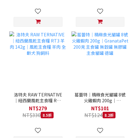
洛特夫 RAW TERNATIVE
葛蕾特｜精緻食光貓罐 8號
｜紐西蘭風乾主食糧 RT3
火雞蝦肉 200g｜
羊肉 142g｜風乾主食糧 羊
GranataPet 200克 主食罐
NT$279
NT$101
肉 全齡犬 狗飼料
無穀罐 無膠罐 主食貓罐 德
NT$330
NT$124
8.5折
8.2折
罐