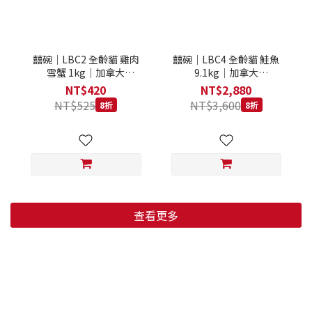
囍碗｜LBC2 全齡貓 雞肉
囍碗｜LBC4 全齡貓 鮭魚
雪蟹 1kg｜加拿大
9.1kg｜加拿大
Loveabowl 天然無穀糧 1
Loveabowl 天然無穀糧
NT$420
NT$2,880
公斤 成貓 無穀貓飼料
9.1公斤 成貓 無穀貓飼料
NT$525
NT$3,600
8折
8折
查看更多