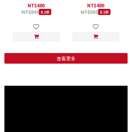
低穀鱈魚甜橙 小顆粒 800G
羊肉藍莓 小顆粒 800G
NT$480
NT$480
NT$595
NT$595
8.1折
8.1折
查看更多