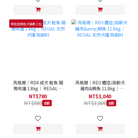
買就送姆吉犬慕斯２包
芮格爾｜RD4 成犬 鮭魚 腸
芮格爾｜RD3 體控/高齡犬
胃呵護 1.8kg｜ REGAL 天
雞肉&鯡魚 11.8kg｜
然犬糧 狗飼料
REGAL 天然犬糧 狗飼料
NT$780
NT$3,040
NT$980
NT$3,800
8折
8折