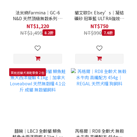
法米納Farmina｜GC-6
貓艾歐Dr. Elsey’s｜凝結
N&D 天然頂級無穀系列 室
礦砂 冠軍藍 ULTRA強效除
內/結紮貓 雞肉石榴 1.5KG
臭 40LB｜Cat Litter 40磅
NT$1,220
NT$750
貓砂 凝結礦砂 美國 艾爾博
NT$1,495
NT$990
8.2折
7.6折
士
買就送貓犬凍乾零食２包
囍碗｜LBC3 全齡貓 鯡魚
芮格爾｜RD8 全齡犬 無榖
鮭魚大西洋龍蝦 4.1kg｜加
水牛肉 高纖配方 454g｜