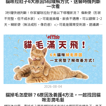
貓咪拉肚子6大原因5招緩解方式、送醫時機判斷
讓牠們學會如何與其他狗狗、動物和人類和平相處，減少恐懼或攻
一次看
擊行為。這種適應能力使幼犬未來能從容面對獸醫檢查、美容
3秒鐘快速判斷！你家貓咪拉肚子是以下哪種狀況？ 偏軟便（形狀
salon、寄宿或旅行等各種情境，大大提升生活品質。 訓練幼犬不只
不完整，但不成水狀） 👉 可能是換糧、飲食不適應，可以觀察 1~2
是教會指令，更是塑造性格和習慣的過程！ 透過耐心且一致的訓
天。糊狀便（無法成形，像奶昔） 👉 可能是腸胃受刺激，建議調整
練，你不僅能擁有一隻聽話的好狗狗，更能建立起相互尊重的終身
飲食、補充益生菌。水狀便（完全液體） 👉 可能是腸胃炎或感染，
伙伴關係。記住，現在投入的每一分鐘訓練，都將在未來十幾年的
若超過 24 小時沒改善，建議就醫。血便（帶血絲或黑色糞便） 👉
相處中獲得回報狗狗訓練指南，六步驟培養幼犬開始幼犬訓練時，
可能是嚴重腸胃問題，應立即帶去獸醫院！想知道貓咪拉肚子的真
系統性的方法能帶來最佳效果。從信任建立到習慣養成，每個階段
正原因，只要透過 5 個簡單步驟，就能判斷問題嚴重性，決定是否
都至關重要，缺一不可。良好的訓練應循序漸進，把握幼犬成長敏
需要就醫！接下來我們一起來看看該怎麼做吧！🐾 貓咪拉肚子怎麼
感期，以積極正向的方式引導。遵循這六個步驟，即使是第一次養
辦？5步驟判斷貓咪拉肚子是否需要馬上看醫生貓咪拉肚子的因素與
狗的新手，也能輕鬆將調皮的小狗訓練成聽話的好夥伴！建立信任
許多原因有關，更換食物、誤食異物或不乾淨的東西、寄生蟲、其
基礎 幼犬訓練的第一步不是教指令，而是建立信任。剛到新家的幼
他疾病。 5 步驟判斷貓咪拉肚子原因，要不要看醫生？當貓咪拉肚
犬可能感到緊張不安，給予適當空間適應環境很重要。用溫柔的聲
子時，不用慌張！透過以下 5 個步驟，就能快速判斷原因，並決定
音交談，提供安全舒適的窩，維持規律的餵食和如廁時間，讓幼犬
是否需要帶去獸醫院。📌 貓咪拉肚子判斷步驟1：觀察糞便的狀態：
感到安心。輕輕撫摸、溫柔擁抱，每天安排固定玩耍時間，這些都
2026-08-04
糞便質地是關鍵！不同形態代表不同的腸胃狀況📌 貓咪拉肚子判斷
能幫助建立初步的依附關係。教導基礎指令 當幼犬適應新環境並信
貓掉毛怎麼辦？6原因及養護4方法，一起找回貓
步驟2：回想最近的飲食變化：有沒有突然換飼料或罐頭？ 有沒有吃
任你後，可開始教導基本指令。從簡單的「坐下」開始，再逐步學
咪澎潤毛髮
到新零食或人類食物？ 是否誤食異物？📌 貓咪拉肚子判斷步驟3：
習「趴下」、「等待」和「過來」。每次訓練保持在5-10分鐘內，
貓咪為什麼一直掉毛？原來貓咪掉毛有這6大原因家有貓主子，是不