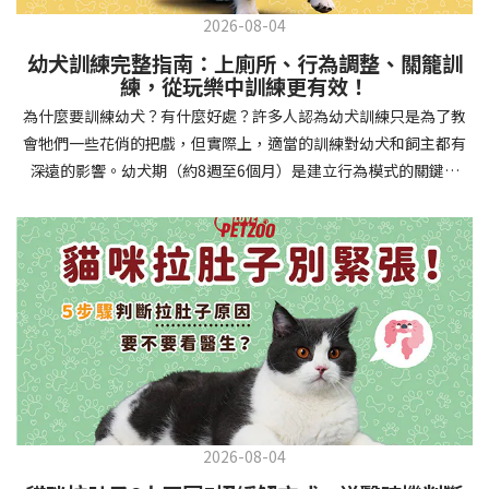
2026-08-04
幼犬訓練完整指南：上廁所、行為調整、關籠訓
練，從玩樂中訓練更有效！
為什麼要訓練幼犬？有什麼好處？許多人認為幼犬訓練只是為了教
會牠們一些花俏的把戲，但實際上，適當的訓練對幼犬和飼主都有
深遠的影響。幼犬期（約8週至6個月）是建立行為模式的關鍵時
期，這階段的訓練能奠定終身良好習慣的基礎，預防未來可能出現
的行為問題，並建立人犬間的健康關係。 建立安全健康的生活環境
透過基礎訓練，幼犬能學會家居規則，避免危險行為和破壞家具。
像是「不」和「放下」等指令可以阻止幼犬咬電線或誤食有害物
質，有效降低居家意外風險。規律的如廁訓練則能養成良好衛生習
慣，讓家中環境保持乾淨舒適。增強溝通與信任關係訓練過程就像
建立一種共同語言，幫助你和幼犬更好地理解彼此。當幼犬學會回
應你的指令，不只增加了互動機會，也建立了主人作為領導者的地
位。正向獎勵式訓練更能培養幼犬對你的信任感，強化情感連結，
創造更和諧的相處模式。培養社交技能與適應能力及早接觸各種環
2026-08-04
境和刺激，能幫助幼犬成長為自信穩定的成犬。適當的社會化訓練