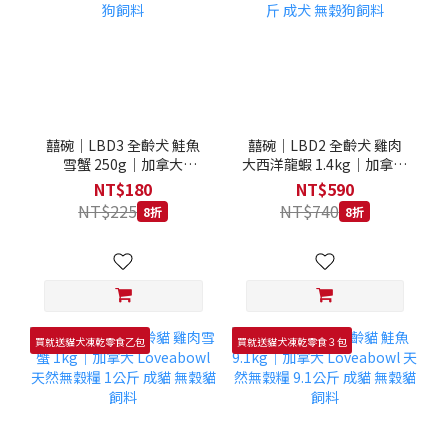
囍碗｜LBD3 全齡犬 鮭魚
囍碗｜LBD2 全齡犬 雞肉
雪蟹 250g｜加拿大
大西洋龍蝦 1.4kg｜加拿大
Loveabowl 天然無穀糧
Loveabowl 天然無穀糧
NT$180
NT$590
250克 成犬 無穀狗飼料
1.4公斤 成犬 無穀狗飼料
NT$225
NT$740
8折
8折
買就送貓犬凍乾零食乙包
買就送貓犬凍乾零食３包