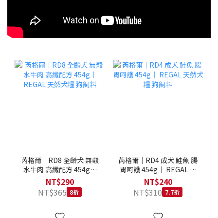
芮格爾｜RD8 全齡犬 無榖
芮格爾｜RD4 成犬 鮭魚 腸
水牛肉 高纖配方 454g｜
胃呵護 454g｜ REGAL 天
REGAL 天然犬糧 狗飼料
然犬糧 狗飼料
NT$290
NT$240
NT$365
NT$310
8折
7.7折