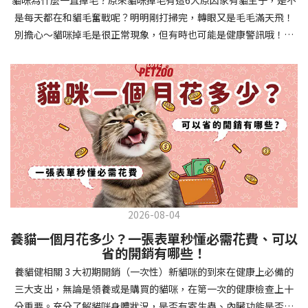
確認環境與生活作息：最近是否搬家、換貓砂、新成員加入？ 天氣
避免幼犬注意力分散。使用清晰一致的口令和手勢，成功時立即給
是每天都在和貓毛奮戰呢？明明剛打掃完，轉眼又是毛毛滿天飛！
是否有變化？ 飼主是否長時間外出？📌 貓咪拉肚子判斷步驟4：觀
予獎勵和讚美。記住，重複是學習的關鍵，每天多次短時間練習效
別擔心～貓咪掉毛是很正常現象，但有時也可能是健康警訊哦！以
察貓咪的精神與食慾：貓咪精神好嗎？、食慾是否正常？，可先觀
果最佳。調整日常行為除了基本指令，幼犬還需學習生活禮儀。如
下是常見的六大掉毛原因和實用改善妙招，讓毛孩健康、家裡乾淨
察 1~2 天，調整飲食、補充水分。如果貓咪 不吃不喝、 嗜睡、體重
廁訓練是優先項目—建立固定的如廁時間和地點，當幼犬正確如廁
兩全其美！貓咪掉毛原因1. 皮膚問題貓咪皮膚問題是造成掉毛的常
下降，表示身體狀況不佳，應儘快就醫！📌 貓咪拉肚子判斷步驟5：
時立即獎勵。另外要處理的常見問題包括咬人、啃咬家具和亂叫。
見兇手！皮膚發炎、感染或是長期搔癢，都會讓貓咪的毛髮失去健
檢查是否需要帶去看獸醫 如果拉肚子 1~2 次但精神好、食慾正常，
每當出現不當行為，給予適當替代品（如咬玩具代替咬手），並在
康光澤並大量脫落。常見的皮膚問題包括皮膚黴菌、細菌感染、疥
可以先觀察，如果腹瀉超過 48 小時或水狀腹瀉 + 嗜睡、食慾下降、
幼犬選擇正確行為時獎勵，這比責罵更有效。社交化訓練 兩個月大
癬蟲等寄生蟲，甚至是皮膚過度乾燥。如果發現貓咪皮膚有紅腫、
嘔吐 應立即就醫。 透過這 5 個步驟，你可以快速判斷貓咪拉肚子的
的幼犬正處於社會化黃金期，這階段的經驗將深刻影響未來性格。
結痂、脫屑或異常氣味，同時伴隨掉毛，建議盡快帶牠看獸醫哦！
原因與嚴重程度，確保毛孩的腸胃健康！如果不確定情況，還是建
安排幼犬接觸不同人類（包括兒童、戴眼鏡的人、使用拐杖的人
貓咪掉毛原因2. 過敏誰說只有人類會過敏？貓咪也會！貓咪可能對
議讓獸醫檢查，才能安心哦！🐾💖4種高風險群貓咪拉肚子要小心高
等）、各種動物、交通工具和環境聲音。起初保持在安全、受控的
環境中的塵蟎、花粉、清潔劑，甚至是食物中的某些成分產生過敏
風險貓咪包含：幼貓、老貓、懷孕貓、有慢性疾病貓，這些貓咪在
情境中，逐漸增加複雜度。每次正面社交體驗後給予獎勵，建立幼
反應。過敏症狀不只是打噴嚏、流眼淚，還會引起皮膚搔癢和掉毛
身體狀況出現警訊時要特別注意，如拉肚子次數超過2次以上，就建
犬對新事物的積極態度。進階技巧強化 基礎訓練穩固後，可以進入
問題。特別是食物過敏，更是常被忽略的掉毛元兇！如果貓咪經常
議直接尋求獸醫協助。2要訣判斷貓咪拉肚子要不要看醫生 高風險貓
更複雜的技巧訓練。這包括遠距離控制、不同干擾下的指令遵從、
2026-08-04
抓癢或舔舐特定部位，同時伴隨掉毛，很可能是過敏在作怪呢！貓
咪拉肚子次數超過2次以上，就建議直接尋求獸醫協助。正常且健康
多步驟動作等。使用延遲獎勵技巧，讓幼犬學會即使沒有立即獎勵
養貓一個月花多少？一張表單秒懂必需花費、可以
咪掉毛原因3. 營養不足貓咪的毛髮健康與營養息息相關！當貓咪飲
的貓咪，如拉肚子超過2-3天，建議直接尋求獸醫師協助。並記得提
也能保持良好行為。引入不同環境中的訓練，如公園、寵物店等，
省的開銷有哪些！
食中缺乏必要的蛋白質、脂肪酸（尤其是Omega-3和Omega-
供觀察紀錄給予獸醫師進行專業判斷。貓咪拉肚子但精神很好？如
幫助幼犬在各種情境下都能聽從指令。維持良好習慣 成功的訓練不
養貓健相關 3 大初期開銷（一次性）新貓咪的到來在健康上必備的
6）、維生素或礦物質時，毛髮就會變得乾燥、脆弱，容易斷裂脫
果飼主有發現貓咪拉肚子的情形，但貓咪的精神很好。有可能與飲
是一次性的，而是需要持續維護。即使幼犬已經掌握所有技能，也
三大支出，無論是領養或是購買的貓咪，在第一次的健康檢查上十
落。長期餵食低品質或不均衡的貓糧，可能使貓咪營養不良，進而
食方便相關，回想是否進食新的食物，或是正進行飼料更換的過
要定期複習，防止行為退化。將訓練融入日常生活，如出門前的
分重要。充分了解貓咪身體狀況，是否有寄生蟲、內臟功能是否健