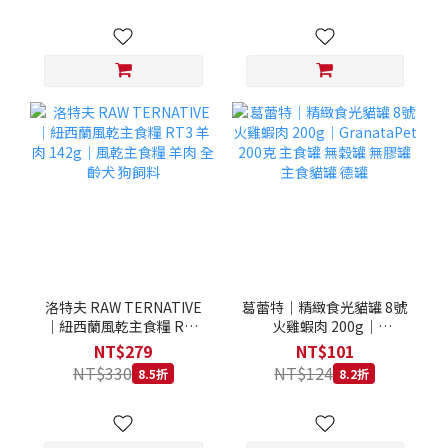
洛特夫 RAW TERNATIVE
葛蕾特｜精緻食光貓罐 8號
｜紐西蘭風乾主食糧 RT3
火雞蝦肉 200g｜
羊肉 142g｜風乾主食糧 羊
GranataPet 200克 主食罐
NT$279
NT$101
肉 全齡犬 狗飼料
無穀罐 無膠罐 主食貓罐 德
NT$330
NT$124
8.5折
8.2折
罐