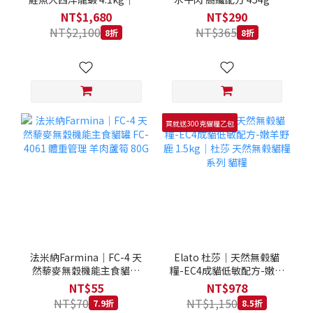
拿大 Loveabowl 天然無穀
REGAL 天然犬糧 狗飼料
NT$1,680
NT$290
糧 4.1公斤 成貓 無穀貓飼
NT$2,100
NT$365
8折
8折
料
買就送300克貓糧乙包
法米納Farmina｜FC-4 天
Elato 杜莎｜天然無榖貓
然藜麥無穀機能主食貓罐
糧-EC4成貓低敏配方-嫩羊
FC-4061 體重管理 羊肉蘆
野鹿 1.5kg｜杜莎 天然無
NT$55
NT$978
筍 80G
榖貓糧系列 貓糧
NT$70
NT$1,150
7.9折
8.5折