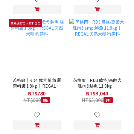
買就送姆吉犬慕斯２包
芮格爾｜RD4 成犬 鮭魚 腸
芮格爾｜RD3 體控/高齡犬
胃呵護 1.8kg｜ REGAL 天
雞肉&鯡魚 11.8kg｜
然犬糧 狗飼料
REGAL 天然犬糧 狗飼料
NT$780
NT$3,040
NT$980
NT$3,800
8折
8折