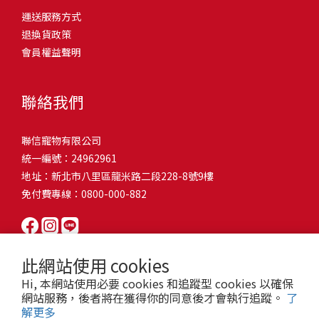
問題，才能避免小問題變大病！貓掉毛嚴重怎麼辦？4重點從日常生
有很大的關聯！冬天太冷，腸胃蠕動變慢，容易消化不良；夏天太
和獨立能力。 幼犬訓練常見問題Q1: 幾個月大的幼犬最適合開始訓
運送服務方式
的紙箱。建議一開始可以購買單價較低的入門款，觀察一下貓咪的
活中輕鬆改善看到滿屋子的貓毛是不是很抓狂？別擔心！其實只要
熱，水分流失快，腸道可能變得敏感，導致糞便變軟或拉稀。如果
練？A: 訓練可從幼犬到家首日開始（約8-10週大）。3-16週是社會
退換貨政策
使用狀況，再考慮購買「豪宅」！ 項目費用用品貓碗$300貓窩
透過一些簡單的日常照護方式，就能有效減少貓咪掉毛情況。從梳
換季時沒有適當調整環境，貓咪的腸胃就可能跟著「鬧脾氣」。冬
化黃金期，每次訓練控制在5-10分鐘內。Q2: 幼犬如廁訓練需要多久
會員權益聲明
$500貓跳台$1,500貓砂盆$500貓抓板$300外出籠$1,000一次性養貓
毛、洗澡到增加互動和營養調整，這些小撇步不僅能幫助貓咪維持
天注意保暖，提供暖墊、厚毯，避免冷風直吹。夏天補充水分，可
才能成功？A: 通常需要4-6個月，小型犬可能較慢。關鍵是固定時間
用品相關花費1：貓碗貓咪進食的物品，挑選上可偏向貓碗+有碗架
健康的皮毛，也能讓家裡的貓毛困擾大大減少！跟著以下重點一起
以加點湯罐、鮮食湯水，讓貓咪願意多喝水。避免冷熱交替太快，
帶出門，並立即獎勵正確行為。Q3: 幼犬亂咬家具怎麼辦？A: 提供專
的，可減少貓咪進食時的負擔。一次性養貓用品相關花費2：貓窩貓
行動吧！ 預防貓掉毛方法1：勤勞梳毛養貓必備神器就是各種梳子
像是開冷氣又突然關掉，容易讓貓咪腸胃受影響。重點提醒：換季
聯絡我們
屬啃咬玩具作替代品，發現不當啃咬時堅定說「不」，並引導至適
咪是非常需要安全感的動物，可以準備一個專屬他的「寶座」，當
啦！勤勞梳毛是最直接有效的掉毛控制方法。定期梳理可以幫貓咪
時，記得關心貓咪的腸胃狀況，適當調整環境，幫助毛孩適應！ 貓
合的玩具。確保足夠運動減少無聊行為。Q4: 如何阻止幼犬在家中亂
貓咪感到緊張或焦慮時可進到他的安全區域。一次性養貓用品相關
清除鬆動的死毛，減少牠們自行舔毛時吞入的毛球量，更能預防毛
咪拉肚子原因4. 寄生蟲或疾病感染貓咪如果持續拉肚子，甚至糞便
尿尿？A: 建立固定如廁時間表，成功時立即獎勵。限制活動範圍並
聯信寵物有限公司
花費3：貓跳台貓咪雖然不需要外出進行放電，但在家中還是需要擺
髮打結和皮膚問題。建議週期：短毛貓每週梳1-2次，長毛貓則建議
有血絲、異味特別重，那就要小心可能是 寄生蟲感染（如蛔蟲、鈎
密切監督。意外發生時不責罵，使用專用除臭劑徹底清理。Q5: 幼犬
統一編號：24962961
放高度適合的貓跳台提供貓咪玩耍，貓跳台與貓窩相同，能給予貓
2-3天梳一次。挑選合適的梳具也很重要，可以準備橡膠刷、鬃毛刷
蟲、球蟲）或腸胃炎、腸道疾病。這類情況會影響營養吸收，長期
一直吠叫怎麼辦？A: 找出原因（尋求注意力、警戒、焦慮）。訓練
地址：新北市八里區龍米路二段228-8號9樓
咪對於環境的安全感。一次性養貓用品相關花費4：貓砂盆貓咪排泄
或專用脫毛梳，依照毛質選擇。記得將梳毛變成愉快的日常儀式，
下來甚至可能造成貓咪消瘦、免疫力下降。定期驅蟲（幼貓建議每
「安靜」指令，停止吠叫時獎勵。避免對吠叫作出反應，確保充分
免付費專線：0800-000-882
用品，可選擇合適貓咪體型大小，不宜過小。一次性養貓用品相關
不僅能增加你們的互動時間，也讓貓咪享受被梳理的舒適感！預防
月一次，成貓每 3~6 個月一次）。觀察貓咪精神狀態，如果還伴隨
運動減少過度精力。Q6: 幼犬訓練中可以使用懲罰嗎？A: 不建議。正
花費5：貓抓板貓咪會有磨爪的習慣，為了我們的沙發或是地毯著
貓掉毛方法2：定期洗澡「貓咪會自己清潔，不需要洗澡」這個想法
嘔吐、食慾下降，務必儘早就醫。重點提醒：如果貓咪拉肚子超過 2
向獎勵比懲罰更有效且健康。懲罰可能導致恐懼或攻擊行為，破壞
想，需要準備一個能夠讓牠們放肆磨爪的貓抓板。一次性養貓用品
其實不完全正確哦！適當的洗澡能幫助貓咪清除死毛和皮屑，減少
天，或糞便異常，應立即帶去獸醫院檢查！ 貓咪拉肚子原因5. 情緒
信任關係。專注獎勵好行為，重新引導不良行為。Q7: 幼犬害怕其他
相關花費6：外出籠雖然貓咪平常不會外出，但當有美容或醫療需求
過敏原，特別是對長毛貓或油性皮膚的貓咪更有幫助。但注意，洗
壓力影響腸胃壓力不只影響人類，也會影響貓咪的腸胃！過度緊
狗狗怎麼辦？A: 循序漸進社交化，從友善成犬開始。不強迫互動，
此網站使用 cookies
時，外出籠就非常重要，平常也可以適度讓貓咪適應外出籠，避免
澡頻率不宜過高，一般室內貓咪1-3個月洗一次就足夠，過度洗澡反
張、焦慮、驚嚇（如煙火聲、大聲喧嘩），都可能讓貓咪拉肚子。
正面經驗後給予獎勵。考慮參加專業幼犬社交課程。Q8: 幼犬分離焦
Hi, 本網站使用必要 cookies 和追蹤型 cookies 以確保
緊急情況時，貓咪過度抗拒。總結來說貓咪在健康及用品的一次性
而會造成皮膚乾燥。選擇專為貓咪設計的溫和洗毛精，洗後一定要
尤其是個性敏感的貓咪，對變化的適應力比較低，壓力一大，腸胃
慮要如何處理？A: 練習短暫分離，逐漸延長。離開和返家時保持低
網站服務，後者將在獲得你的同意後才會執行追蹤。
了
費用大約落在 $ 7900~ $ 11600不等。雖說金額看起來不少，但以上
完全吹乾，避免濕毛造成皮膚問題。如果貓咪特別害怕洗澡，可以
就先「罷工」。減少壓力來源，盡量讓貓咪的作息固定。給貓咪陪
解更多
調。提供能分散注意力的玩具，建立可預測的離家儀式。每隻幼犬