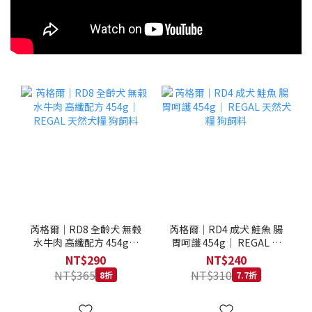
芮格爾｜RD8 全齡犬 無榖
芮格爾｜RD4 成犬 鮭魚 腸
水牛肉 高纖配方 454g｜
胃呵護 454g｜ REGAL 天
REGAL 天然犬糧 狗飼料
然犬糧 狗飼料
NT$290
NT$240
NT$365
NT$310
8折
7.7折