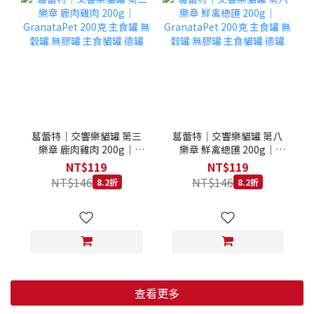
葛蕾特｜交響樂貓罐 第三
葛蕾特｜交響樂貓罐 第八
樂章 鹿肉雞肉 200g｜
樂章 鮮禽總匯 200g｜
GranataPet 200克 主食罐
GranataPet 200克 主食罐
NT$119
NT$119
無穀罐 無膠罐 主食貓罐 德
無穀罐 無膠罐 主食貓罐 德
NT$146
NT$146
8.2折
8.2折
罐
罐
查看更多