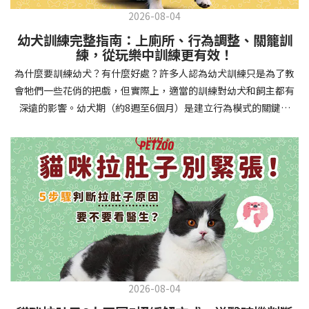
2026-08-04
幼犬訓練完整指南：上廁所、行為調整、關籠訓
練，從玩樂中訓練更有效！
為什麼要訓練幼犬？有什麼好處？許多人認為幼犬訓練只是為了教
會牠們一些花俏的把戲，但實際上，適當的訓練對幼犬和飼主都有
深遠的影響。幼犬期（約8週至6個月）是建立行為模式的關鍵時
期，這階段的訓練能奠定終身良好習慣的基礎，預防未來可能出現
的行為問題，並建立人犬間的健康關係。 建立安全健康的生活環境
透過基礎訓練，幼犬能學會家居規則，避免危險行為和破壞家具。
像是「不」和「放下」等指令可以阻止幼犬咬電線或誤食有害物
質，有效降低居家意外風險。規律的如廁訓練則能養成良好衛生習
慣，讓家中環境保持乾淨舒適。增強溝通與信任關係訓練過程就像
建立一種共同語言，幫助你和幼犬更好地理解彼此。當幼犬學會回
應你的指令，不只增加了互動機會，也建立了主人作為領導者的地
位。正向獎勵式訓練更能培養幼犬對你的信任感，強化情感連結，
創造更和諧的相處模式。培養社交技能與適應能力及早接觸各種環
2026-08-04
境和刺激，能幫助幼犬成長為自信穩定的成犬。適當的社會化訓練