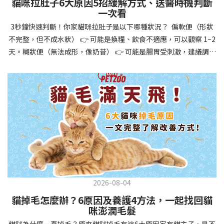
貓咪拉肚子6大原因5招緩解方式、送醫時機判斷
讓牠們學會如何與其他狗狗、動物和人類和平相處，減少恐懼或攻
一次看
擊行為。這種適應能力使幼犬未來能從容面對獸醫檢查、美容
3秒鐘快速判斷！你家貓咪拉肚子是以下哪種狀況？ 偏軟便（形狀
salon、寄宿或旅行等各種情境，大大提升生活品質。 訓練幼犬不只
不完整，但不成水狀） 👉 可能是換糧、飲食不適應，可以觀察 1~2
是教會指令，更是塑造性格和習慣的過程！ 透過耐心且一致的訓
天。糊狀便（無法成形，像奶昔） 👉 可能是腸胃受刺激，建議調整
練，你不僅能擁有一隻聽話的好狗狗，更能建立起相互尊重的終身
飲食、補充益生菌。水狀便（完全液體） 👉 可能是腸胃炎或感染，
伙伴關係。記住，現在投入的每一分鐘訓練，都將在未來十幾年的
若超過 24 小時沒改善，建議就醫。血便（帶血絲或黑色糞便） 👉
相處中獲得回報狗狗訓練指南，六步驟培養幼犬開始幼犬訓練時，
可能是嚴重腸胃問題，應立即帶去獸醫院！想知道貓咪拉肚子的真
系統性的方法能帶來最佳效果。從信任建立到習慣養成，每個階段
正原因，只要透過 5 個簡單步驟，就能判斷問題嚴重性，決定是否
都至關重要，缺一不可。良好的訓練應循序漸進，把握幼犬成長敏
需要就醫！接下來我們一起來看看該怎麼做吧！🐾 貓咪拉肚子怎麼
感期，以積極正向的方式引導。遵循這六個步驟，即使是第一次養
辦？5步驟判斷貓咪拉肚子是否需要馬上看醫生貓咪拉肚子的因素與
狗的新手，也能輕鬆將調皮的小狗訓練成聽話的好夥伴！建立信任
許多原因有關，更換食物、誤食異物或不乾淨的東西、寄生蟲、其
基礎 幼犬訓練的第一步不是教指令，而是建立信任。剛到新家的幼
他疾病。 5 步驟判斷貓咪拉肚子原因，要不要看醫生？當貓咪拉肚
犬可能感到緊張不安，給予適當空間適應環境很重要。用溫柔的聲
子時，不用慌張！透過以下 5 個步驟，就能快速判斷原因，並決定
音交談，提供安全舒適的窩，維持規律的餵食和如廁時間，讓幼犬
是否需要帶去獸醫院。📌 貓咪拉肚子判斷步驟1：觀察糞便的狀態：
感到安心。輕輕撫摸、溫柔擁抱，每天安排固定玩耍時間，這些都
2026-08-04
糞便質地是關鍵！不同形態代表不同的腸胃狀況📌 貓咪拉肚子判斷
能幫助建立初步的依附關係。教導基礎指令 當幼犬適應新環境並信
貓掉毛怎麼辦？6原因及養護4方法，一起找回貓
步驟2：回想最近的飲食變化：有沒有突然換飼料或罐頭？ 有沒有吃
任你後，可開始教導基本指令。從簡單的「坐下」開始，再逐步學
咪澎潤毛髮
到新零食或人類食物？ 是否誤食異物？📌 貓咪拉肚子判斷步驟3：
習「趴下」、「等待」和「過來」。每次訓練保持在5-10分鐘內，
貓咪為什麼一直掉毛？原來貓咪掉毛有這6大原因家有貓主子，是不