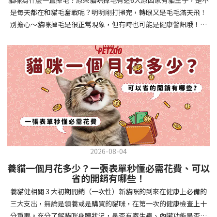
確認環境與生活作息：最近是否搬家、換貓砂、新成員加入？ 天氣
避免幼犬注意力分散。使用清晰一致的口令和手勢，成功時立即給
是每天都在和貓毛奮戰呢？明明剛打掃完，轉眼又是毛毛滿天飛！
是否有變化？ 飼主是否長時間外出？📌 貓咪拉肚子判斷步驟4：觀
予獎勵和讚美。記住，重複是學習的關鍵，每天多次短時間練習效
別擔心～貓咪掉毛是很正常現象，但有時也可能是健康警訊哦！以
察貓咪的精神與食慾：貓咪精神好嗎？、食慾是否正常？，可先觀
果最佳。調整日常行為除了基本指令，幼犬還需學習生活禮儀。如
下是常見的六大掉毛原因和實用改善妙招，讓毛孩健康、家裡乾淨
察 1~2 天，調整飲食、補充水分。如果貓咪 不吃不喝、 嗜睡、體重
廁訓練是優先項目—建立固定的如廁時間和地點，當幼犬正確如廁
兩全其美！貓咪掉毛原因1. 皮膚問題貓咪皮膚問題是造成掉毛的常
下降，表示身體狀況不佳，應儘快就醫！📌 貓咪拉肚子判斷步驟5：
時立即獎勵。另外要處理的常見問題包括咬人、啃咬家具和亂叫。
見兇手！皮膚發炎、感染或是長期搔癢，都會讓貓咪的毛髮失去健
檢查是否需要帶去看獸醫 如果拉肚子 1~2 次但精神好、食慾正常，
每當出現不當行為，給予適當替代品（如咬玩具代替咬手），並在
康光澤並大量脫落。常見的皮膚問題包括皮膚黴菌、細菌感染、疥
可以先觀察，如果腹瀉超過 48 小時或水狀腹瀉 + 嗜睡、食慾下降、
幼犬選擇正確行為時獎勵，這比責罵更有效。社交化訓練 兩個月大
癬蟲等寄生蟲，甚至是皮膚過度乾燥。如果發現貓咪皮膚有紅腫、
嘔吐 應立即就醫。 透過這 5 個步驟，你可以快速判斷貓咪拉肚子的
的幼犬正處於社會化黃金期，這階段的經驗將深刻影響未來性格。
結痂、脫屑或異常氣味，同時伴隨掉毛，建議盡快帶牠看獸醫哦！
原因與嚴重程度，確保毛孩的腸胃健康！如果不確定情況，還是建
安排幼犬接觸不同人類（包括兒童、戴眼鏡的人、使用拐杖的人
貓咪掉毛原因2. 過敏誰說只有人類會過敏？貓咪也會！貓咪可能對
議讓獸醫檢查，才能安心哦！🐾💖4種高風險群貓咪拉肚子要小心高
等）、各種動物、交通工具和環境聲音。起初保持在安全、受控的
環境中的塵蟎、花粉、清潔劑，甚至是食物中的某些成分產生過敏
風險貓咪包含：幼貓、老貓、懷孕貓、有慢性疾病貓，這些貓咪在
情境中，逐漸增加複雜度。每次正面社交體驗後給予獎勵，建立幼
反應。過敏症狀不只是打噴嚏、流眼淚，還會引起皮膚搔癢和掉毛
身體狀況出現警訊時要特別注意，如拉肚子次數超過2次以上，就建
犬對新事物的積極態度。進階技巧強化 基礎訓練穩固後，可以進入
問題。特別是食物過敏，更是常被忽略的掉毛元兇！如果貓咪經常
議直接尋求獸醫協助。2要訣判斷貓咪拉肚子要不要看醫生 高風險貓
更複雜的技巧訓練。這包括遠距離控制、不同干擾下的指令遵從、
2026-08-04
抓癢或舔舐特定部位，同時伴隨掉毛，很可能是過敏在作怪呢！貓
咪拉肚子次數超過2次以上，就建議直接尋求獸醫協助。正常且健康
多步驟動作等。使用延遲獎勵技巧，讓幼犬學會即使沒有立即獎勵
養貓一個月花多少？一張表單秒懂必需花費、可以
咪掉毛原因3. 營養不足貓咪的毛髮健康與營養息息相關！當貓咪飲
的貓咪，如拉肚子超過2-3天，建議直接尋求獸醫師協助。並記得提
也能保持良好行為。引入不同環境中的訓練，如公園、寵物店等，
省的開銷有哪些！
食中缺乏必要的蛋白質、脂肪酸（尤其是Omega-3和Omega-
供觀察紀錄給予獸醫師進行專業判斷。貓咪拉肚子但精神很好？如
幫助幼犬在各種情境下都能聽從指令。維持良好習慣 成功的訓練不
養貓健相關 3 大初期開銷（一次性）新貓咪的到來在健康上必備的
6）、維生素或礦物質時，毛髮就會變得乾燥、脆弱，容易斷裂脫
果飼主有發現貓咪拉肚子的情形，但貓咪的精神很好。有可能與飲
是一次性的，而是需要持續維護。即使幼犬已經掌握所有技能，也
三大支出，無論是領養或是購買的貓咪，在第一次的健康檢查上十
落。長期餵食低品質或不均衡的貓糧，可能使貓咪營養不良，進而
食方便相關，回想是否進食新的食物，或是正進行飼料更換的過
要定期複習，防止行為退化。將訓練融入日常生活，如出門前的
分重要。充分了解貓咪身體狀況，是否有寄生蟲、內臟功能是否健