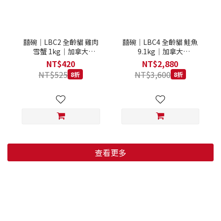
囍碗｜LBC2 全齡貓 雞肉
囍碗｜LBC4 全齡貓 鮭魚
雪蟹 1kg｜加拿大
9.1kg｜加拿大
Loveabowl 天然無穀糧 1
Loveabowl 天然無穀糧
NT$420
NT$2,880
公斤 成貓 無穀貓飼料
9.1公斤 成貓 無穀貓飼料
NT$525
NT$3,600
8折
8折
查看更多