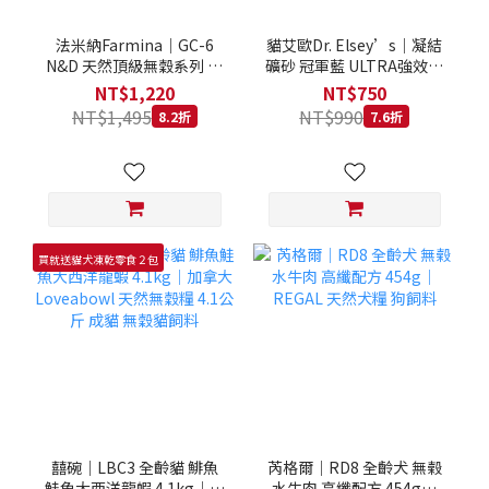
法米納Farmina｜GC-6
貓艾歐Dr. Elsey’s｜凝結
N&D 天然頂級無穀系列 室
礦砂 冠軍藍 ULTRA強效除
內/結紮貓 雞肉石榴 1.5KG
臭 40LB｜Cat Litter 40磅
NT$1,220
NT$750
貓砂 凝結礦砂 美國 艾爾博
NT$1,495
NT$990
8.2折
7.6折
士
買就送貓犬凍乾零食２包
囍碗｜LBC3 全齡貓 鯡魚
芮格爾｜RD8 全齡犬 無榖
鮭魚大西洋龍蝦 4.1kg｜加
水牛肉 高纖配方 454g｜