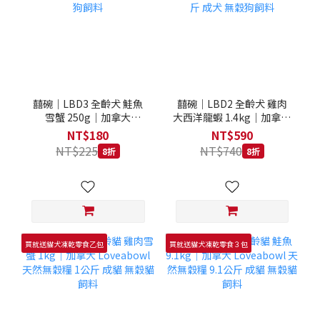
囍碗｜LBD3 全齡犬 鮭魚
囍碗｜LBD2 全齡犬 雞肉
雪蟹 250g｜加拿大
大西洋龍蝦 1.4kg｜加拿大
Loveabowl 天然無穀糧
Loveabowl 天然無穀糧
NT$180
NT$590
250克 成犬 無穀狗飼料
1.4公斤 成犬 無穀狗飼料
NT$225
NT$740
8折
8折
買就送貓犬凍乾零食乙包
買就送貓犬凍乾零食３包