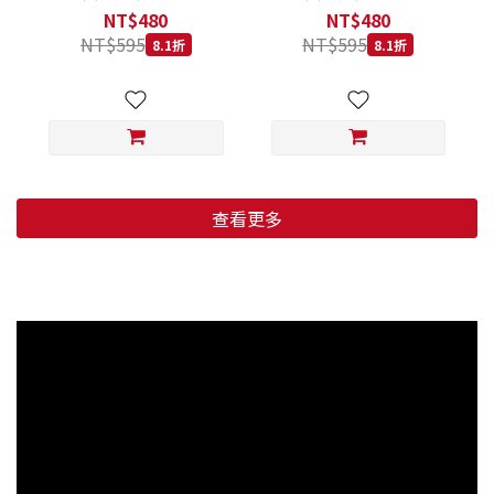
低穀鱈魚甜橙 小顆粒 800G
羊肉藍莓 小顆粒 800G
NT$480
NT$480
NT$595
NT$595
8.1折
8.1折
查看更多