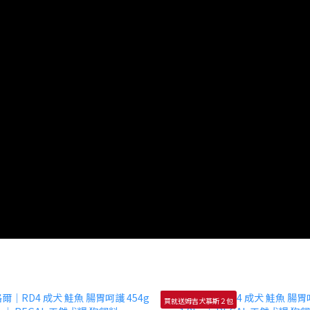
買就送姆吉犬慕斯２包