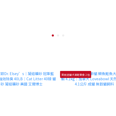
買就送貓犬凍乾零食２包