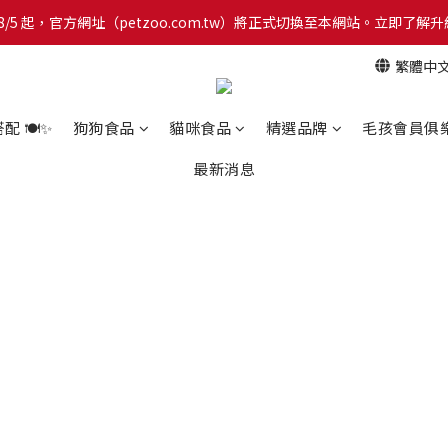
網！8/5 起，官方網址（petzoo.com.tw）將正式切換至本網站。立即
網！8/5 起，官方網址（petzoo.com.tw）將正式切換至本網站。立即
繁體中
【新朋友見面禮】現在註冊即領 $100 購物金！全館滿 $1,500 享免運優惠 
網！8/5 起，官方網址（petzoo.com.tw）將正式切換至本網站。立即
 🍽️✨
狗狗食品
貓咪食品
精選品牌
毛孩會員俱
最新消息