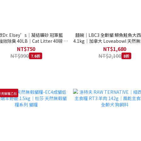
Dr. Elsey’s｜凝結礦砂 冠軍藍
囍碗｜LBC3 全齡貓 鯡魚鮭魚大
強效除臭 40LB｜Cat Litter 40磅 貓
4.1kg｜加拿大 Loveabowl 天然無
砂 凝結礦砂 美國 艾爾博士
公斤 成貓 無穀貓飼料
NT$750
NT$1,680
NT$990
NT$2,100
7.6折
8折
0克貓糧乙包