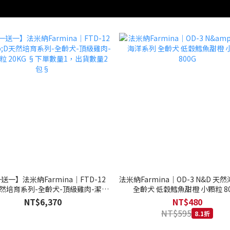
送一】法米納Farmina｜FTD-12
法米納Farmina｜OD-3 N&D 天
天然培育系列-全齡犬-頂級雞肉-潔牙
全齡犬 低穀鱈魚甜橙 小顆粒 80
20KG §下單數量1，出貨數量2包§
NT$6,370
NT$480
NT$595
8.1折