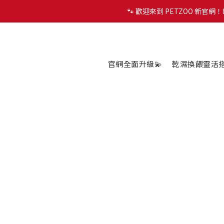
🐾 歡迎來到 PETZOO 新官
🐾 歡迎來到 PETZOO 新官
✨
🐾 歡迎來到 PETZOO 新官
官網全面升級💫
乾濕換餵靈活搭配