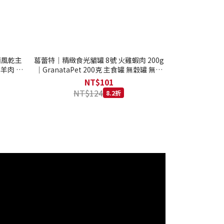
西蘭風乾主
葛蕾特｜精緻食光貓罐 8號 火雞蝦肉 200g
 羊肉 全
｜GranataPet 200克 主食罐 無穀罐 無膠
罐 主食貓罐 德罐
NT$101
NT$124
8.2折