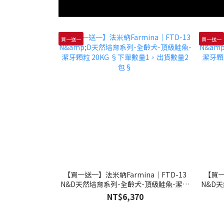
買一送一
買一送一
【買一送一】法米納Farmina｜FTD-13
【買一
N&D天然培育系列-全齡犬-頂級鮭魚-潔牙
N&D
顆粒 20KG §下單數量1，出貨數量2包§
顆粒 
NT$6,370