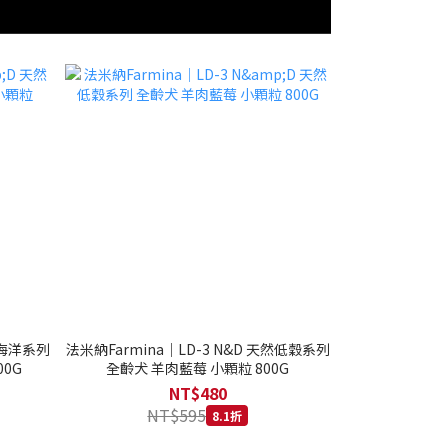
然海洋系列
法米納Farmina｜LD-3 N&D 天然低穀系列
0G
全齡犬 羊肉藍莓 小顆粒 800G
NT$480
NT$595
8.1折