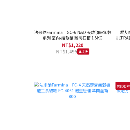
法米納Farmina｜GC-6 N&D 天然頂級無穀
貓艾歐
系列 室內/結紮貓 雞肉石榴 1.5KG
ULTRA
NT$1,220
NT$1,495
8.2折
買就送30