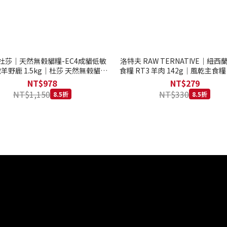
to 杜莎｜天然無榖貓糧-EC4成貓低敏
洛特夫 RAW TERNATIVE｜紐
羊野鹿 1.5kg｜杜莎 天然無榖貓糧
食糧 RT3 羊肉 142g｜風乾主食糧
系列 貓糧
齡犬 狗飼料
NT$978
NT$279
NT$1,150
NT$330
8.5折
8.5折