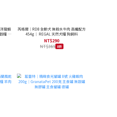
西洋龍蝦
芮格爾｜RD8 全齡犬 無榖水牛肉 高纖配方
穀糧 4.1
454g｜ REGAL 天然犬糧 狗飼料
NT$290
NT$365
8折