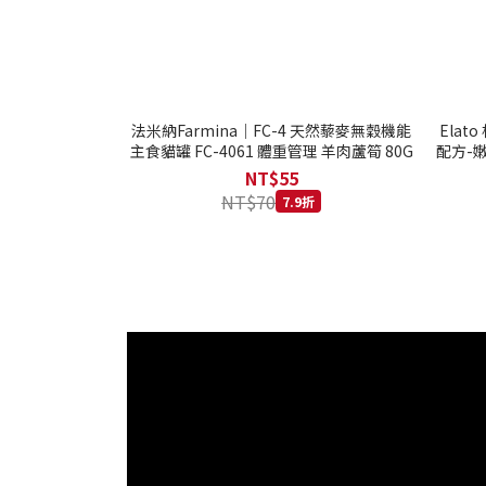
法米納Farmina｜FC-4 天然藜麥無穀機能
Ela
主食貓罐 FC-4061 體重管理 羊肉蘆筍 80G
配方-嫩
NT$55
NT$70
7.9折