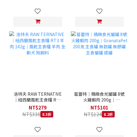
洛特夫 RAW TERNATIVE
葛蕾特｜精緻食光貓罐 8號
｜紐西蘭風乾主食糧 RT3
火雞蝦肉 200g｜
羊肉 142g｜風乾主食糧 羊
GranataPet 200克 主食罐
NT$279
NT$101
肉 全齡犬 狗飼料
無穀罐 無膠罐 主食貓罐 德
NT$330
NT$124
8.5折
8.2折
罐