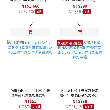
拿大 Loveabowl 天然無穀
REGAL 天然犬糧 狗飼料
NT$1,680
NT$290
糧 4.1公斤 成貓 無穀貓飼
NT$2,100
NT$365
8折
8折
料
買就送300克貓糧乙包
法米納Farmina｜FC-4 天
Elato 杜莎｜天然無榖貓
然藜麥無穀機能主食貓罐
糧-EC4成貓低敏配方-嫩羊
FC-4061 體重管理 羊肉蘆
野鹿 1.5kg｜杜莎 天然無
NT$55
NT$978
筍 80G
榖貓糧系列 貓糧
NT$70
NT$1,150
7.9折
8.5折