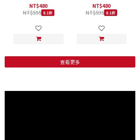
低穀鱈魚甜橙 小顆粒 800G
羊肉藍莓 小顆粒 800G
NT$480
NT$480
NT$595
NT$595
8.1折
8.1折
查看更多