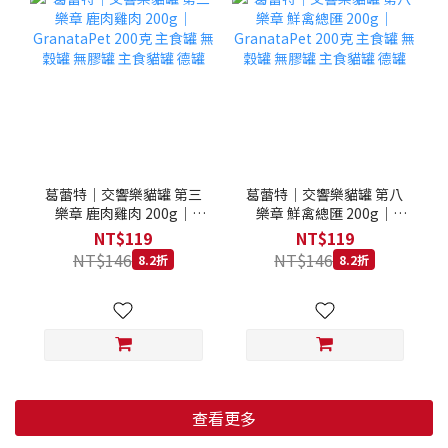
葛蕾特｜交響樂貓罐 第三
葛蕾特｜交響樂貓罐 第八
樂章 鹿肉雞肉 200g｜
樂章 鮮禽總匯 200g｜
GranataPet 200克 主食罐
GranataPet 200克 主食罐
NT$119
NT$119
無穀罐 無膠罐 主食貓罐 德
無穀罐 無膠罐 主食貓罐 德
NT$146
NT$146
8.2折
8.2折
罐
罐
查看更多