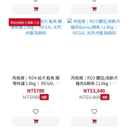
買就送姆吉犬慕斯２包
芮格爾｜RD4 成犬 鮭魚 腸
芮格爾｜RD3 體控/高齡犬
胃呵護 1.8kg｜ REGAL 天
雞肉&鯡魚 11.8kg｜
然犬糧 狗飼料
REGAL 天然犬糧 狗飼料
NT$780
NT$3,040
NT$980
NT$3,800
8折
8折