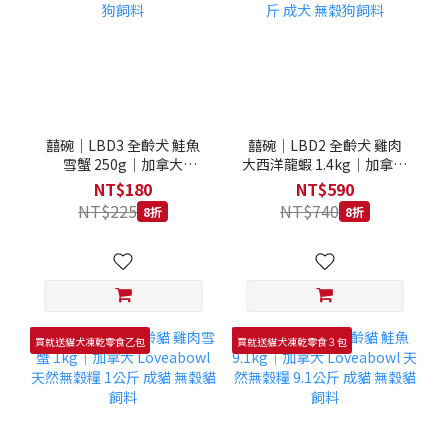
囍碗｜LBD3 全齡犬 鮭魚
囍碗｜LBD2 全齡犬 雞肉
雪蟹 250g｜加拿大
大西洋龍蝦 1.4kg｜加拿大
Loveabowl 天然無穀糧
Loveabowl 天然無穀糧
NT$180
NT$590
250克 成犬 無穀狗飼料
1.4公斤 成犬 無穀狗飼料
NT$225
NT$740
8折
8折
買就送貓犬凍乾零食乙包
買就送貓犬凍乾零食３包