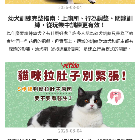
2026-08-04
幼犬訓練完整指南：上廁所、行為調整、關籠訓
練，從玩樂中訓練更有效！
為什麼要訓練幼犬？有什麼好處？許多人認為幼犬訓練只是為了教
會牠們一些花俏的把戲，但實際上，適當的訓練對幼犬和飼主都有
深遠的影響。幼犬期（約8週至6個月）是建立行為模式的關鍵時
期，這階段的訓練能奠定終身良好習慣的基礎，預防未來可能出現
的行為問題，並建立人犬間的健康關係。 建立安全健康的生活環境
透過基礎訓練，幼犬能學會家居規則，避免危險行為和破壞家具。
像是「不」和「放下」等指令可以阻止幼犬咬電線或誤食有害物
質，有效降低居家意外風險。規律的如廁訓練則能養成良好衛生習
慣，讓家中環境保持乾淨舒適。增強溝通與信任關係訓練過程就像
建立一種共同語言，幫助你和幼犬更好地理解彼此。當幼犬學會回
應你的指令，不只增加了互動機會，也建立了主人作為領導者的地
位。正向獎勵式訓練更能培養幼犬對你的信任感，強化情感連結，
創造更和諧的相處模式。培養社交技能與適應能力及早接觸各種環
2026-08-04
境和刺激，能幫助幼犬成長為自信穩定的成犬。適當的社會化訓練