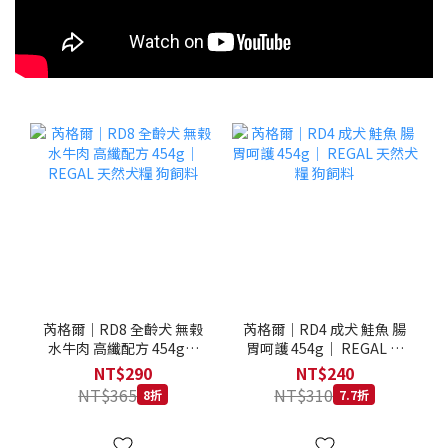
芮格爾｜RD8 全齡犬 無榖
芮格爾｜RD4 成犬 鮭魚 腸
水牛肉 高纖配方 454g｜
胃呵護 454g｜ REGAL 天
REGAL 天然犬糧 狗飼料
然犬糧 狗飼料
NT$290
NT$240
NT$365
NT$310
8折
7.7折