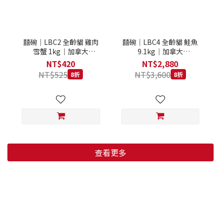
囍碗｜LBC2 全齡貓 雞肉
囍碗｜LBC4 全齡貓 鮭魚
雪蟹 1kg｜加拿大
9.1kg｜加拿大
Loveabowl 天然無穀糧 1
Loveabowl 天然無穀糧
NT$420
NT$2,880
公斤 成貓 無穀貓飼料
9.1公斤 成貓 無穀貓飼料
NT$525
NT$3,600
8折
8折
查看更多