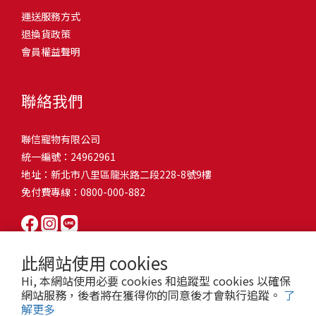
問題，才能避免小問題變大病！貓掉毛嚴重怎麼辦？4重點從日常生
有很大的關聯！冬天太冷，腸胃蠕動變慢，容易消化不良；夏天太
和獨立能力。 幼犬訓練常見問題Q1: 幾個月大的幼犬最適合開始訓
運送服務方式
的紙箱。建議一開始可以購買單價較低的入門款，觀察一下貓咪的
活中輕鬆改善看到滿屋子的貓毛是不是很抓狂？別擔心！其實只要
熱，水分流失快，腸道可能變得敏感，導致糞便變軟或拉稀。如果
練？A: 訓練可從幼犬到家首日開始（約8-10週大）。3-16週是社會
退換貨政策
使用狀況，再考慮購買「豪宅」！ 項目費用用品貓碗$300貓窩
透過一些簡單的日常照護方式，就能有效減少貓咪掉毛情況。從梳
換季時沒有適當調整環境，貓咪的腸胃就可能跟著「鬧脾氣」。冬
化黃金期，每次訓練控制在5-10分鐘內。Q2: 幼犬如廁訓練需要多久
會員權益聲明
$500貓跳台$1,500貓砂盆$500貓抓板$300外出籠$1,000一次性養貓
毛、洗澡到增加互動和營養調整，這些小撇步不僅能幫助貓咪維持
天注意保暖，提供暖墊、厚毯，避免冷風直吹。夏天補充水分，可
才能成功？A: 通常需要4-6個月，小型犬可能較慢。關鍵是固定時間
用品相關花費1：貓碗貓咪進食的物品，挑選上可偏向貓碗+有碗架
健康的皮毛，也能讓家裡的貓毛困擾大大減少！跟著以下重點一起
以加點湯罐、鮮食湯水，讓貓咪願意多喝水。避免冷熱交替太快，
帶出門，並立即獎勵正確行為。Q3: 幼犬亂咬家具怎麼辦？A: 提供專
的，可減少貓咪進食時的負擔。一次性養貓用品相關花費2：貓窩貓
行動吧！ 預防貓掉毛方法1：勤勞梳毛養貓必備神器就是各種梳子
像是開冷氣又突然關掉，容易讓貓咪腸胃受影響。重點提醒：換季
聯絡我們
屬啃咬玩具作替代品，發現不當啃咬時堅定說「不」，並引導至適
咪是非常需要安全感的動物，可以準備一個專屬他的「寶座」，當
啦！勤勞梳毛是最直接有效的掉毛控制方法。定期梳理可以幫貓咪
時，記得關心貓咪的腸胃狀況，適當調整環境，幫助毛孩適應！ 貓
合的玩具。確保足夠運動減少無聊行為。Q4: 如何阻止幼犬在家中亂
貓咪感到緊張或焦慮時可進到他的安全區域。一次性養貓用品相關
清除鬆動的死毛，減少牠們自行舔毛時吞入的毛球量，更能預防毛
咪拉肚子原因4. 寄生蟲或疾病感染貓咪如果持續拉肚子，甚至糞便
尿尿？A: 建立固定如廁時間表，成功時立即獎勵。限制活動範圍並
聯信寵物有限公司
花費3：貓跳台貓咪雖然不需要外出進行放電，但在家中還是需要擺
髮打結和皮膚問題。建議週期：短毛貓每週梳1-2次，長毛貓則建議
有血絲、異味特別重，那就要小心可能是 寄生蟲感染（如蛔蟲、鈎
密切監督。意外發生時不責罵，使用專用除臭劑徹底清理。Q5: 幼犬
統一編號：24962961
放高度適合的貓跳台提供貓咪玩耍，貓跳台與貓窩相同，能給予貓
2-3天梳一次。挑選合適的梳具也很重要，可以準備橡膠刷、鬃毛刷
蟲、球蟲）或腸胃炎、腸道疾病。這類情況會影響營養吸收，長期
一直吠叫怎麼辦？A: 找出原因（尋求注意力、警戒、焦慮）。訓練
地址：新北市八里區龍米路二段228-8號9樓
咪對於環境的安全感。一次性養貓用品相關花費4：貓砂盆貓咪排泄
或專用脫毛梳，依照毛質選擇。記得將梳毛變成愉快的日常儀式，
下來甚至可能造成貓咪消瘦、免疫力下降。定期驅蟲（幼貓建議每
「安靜」指令，停止吠叫時獎勵。避免對吠叫作出反應，確保充分
免付費專線：0800-000-882
用品，可選擇合適貓咪體型大小，不宜過小。一次性養貓用品相關
不僅能增加你們的互動時間，也讓貓咪享受被梳理的舒適感！預防
月一次，成貓每 3~6 個月一次）。觀察貓咪精神狀態，如果還伴隨
運動減少過度精力。Q6: 幼犬訓練中可以使用懲罰嗎？A: 不建議。正
花費5：貓抓板貓咪會有磨爪的習慣，為了我們的沙發或是地毯著
貓掉毛方法2：定期洗澡「貓咪會自己清潔，不需要洗澡」這個想法
嘔吐、食慾下降，務必儘早就醫。重點提醒：如果貓咪拉肚子超過 2
向獎勵比懲罰更有效且健康。懲罰可能導致恐懼或攻擊行為，破壞
想，需要準備一個能夠讓牠們放肆磨爪的貓抓板。一次性養貓用品
其實不完全正確哦！適當的洗澡能幫助貓咪清除死毛和皮屑，減少
天，或糞便異常，應立即帶去獸醫院檢查！ 貓咪拉肚子原因5. 情緒
信任關係。專注獎勵好行為，重新引導不良行為。Q7: 幼犬害怕其他
相關花費6：外出籠雖然貓咪平常不會外出，但當有美容或醫療需求
過敏原，特別是對長毛貓或油性皮膚的貓咪更有幫助。但注意，洗
壓力影響腸胃壓力不只影響人類，也會影響貓咪的腸胃！過度緊
狗狗怎麼辦？A: 循序漸進社交化，從友善成犬開始。不強迫互動，
此網站使用 cookies
時，外出籠就非常重要，平常也可以適度讓貓咪適應外出籠，避免
澡頻率不宜過高，一般室內貓咪1-3個月洗一次就足夠，過度洗澡反
張、焦慮、驚嚇（如煙火聲、大聲喧嘩），都可能讓貓咪拉肚子。
正面經驗後給予獎勵。考慮參加專業幼犬社交課程。Q8: 幼犬分離焦
Hi, 本網站使用必要 cookies 和追蹤型 cookies 以確保
緊急情況時，貓咪過度抗拒。總結來說貓咪在健康及用品的一次性
而會造成皮膚乾燥。選擇專為貓咪設計的溫和洗毛精，洗後一定要
尤其是個性敏感的貓咪，對變化的適應力比較低，壓力一大，腸胃
慮要如何處理？A: 練習短暫分離，逐漸延長。離開和返家時保持低
網站服務，後者將在獲得你的同意後才會執行追蹤。
了
費用大約落在 $ 7900~ $ 11600不等。雖說金額看起來不少，但以上
完全吹乾，避免濕毛造成皮膚問題。如果貓咪特別害怕洗澡，可以
就先「罷工」。減少壓力來源，盡量讓貓咪的作息固定。給貓咪陪
解更多
調。提供能分散注意力的玩具，建立可預測的離家儀式。每隻幼犬