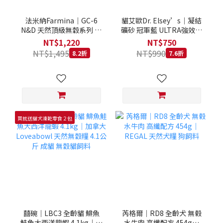
法米納Farmina｜GC-6
貓艾歐Dr. Elsey’s｜凝結
N&D 天然頂級無穀系列 室
礦砂 冠軍藍 ULTRA強效除
內/結紮貓 雞肉石榴 1.5KG
臭 40LB｜Cat Litter 40磅
NT$1,220
NT$750
貓砂 凝結礦砂 美國 艾爾博
NT$1,495
NT$990
8.2折
7.6折
士
買就送貓犬凍乾零食２包
囍碗｜LBC3 全齡貓 鯡魚
芮格爾｜RD8 全齡犬 無榖
鮭魚大西洋龍蝦 4.1kg｜加
水牛肉 高纖配方 454g｜