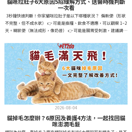
貓咪拉肚子6大原因5招緩解方式、送醫時機判斷
讓牠們學會如何與其他狗狗、動物和人類和平相處，減少恐懼或攻
一次看
擊行為。這種適應能力使幼犬未來能從容面對獸醫檢查、美容
3秒鐘快速判斷！你家貓咪拉肚子是以下哪種狀況？ 偏軟便（形狀
salon、寄宿或旅行等各種情境，大大提升生活品質。 訓練幼犬不只
不完整，但不成水狀） 👉 可能是換糧、飲食不適應，可以觀察 1~2
是教會指令，更是塑造性格和習慣的過程！ 透過耐心且一致的訓
天。糊狀便（無法成形，像奶昔） 👉 可能是腸胃受刺激，建議調整
練，你不僅能擁有一隻聽話的好狗狗，更能建立起相互尊重的終身
飲食、補充益生菌。水狀便（完全液體） 👉 可能是腸胃炎或感染，
伙伴關係。記住，現在投入的每一分鐘訓練，都將在未來十幾年的
若超過 24 小時沒改善，建議就醫。血便（帶血絲或黑色糞便） 👉
相處中獲得回報狗狗訓練指南，六步驟培養幼犬開始幼犬訓練時，
可能是嚴重腸胃問題，應立即帶去獸醫院！想知道貓咪拉肚子的真
系統性的方法能帶來最佳效果。從信任建立到習慣養成，每個階段
正原因，只要透過 5 個簡單步驟，就能判斷問題嚴重性，決定是否
都至關重要，缺一不可。良好的訓練應循序漸進，把握幼犬成長敏
需要就醫！接下來我們一起來看看該怎麼做吧！🐾 貓咪拉肚子怎麼
感期，以積極正向的方式引導。遵循這六個步驟，即使是第一次養
辦？5步驟判斷貓咪拉肚子是否需要馬上看醫生貓咪拉肚子的因素與
狗的新手，也能輕鬆將調皮的小狗訓練成聽話的好夥伴！建立信任
許多原因有關，更換食物、誤食異物或不乾淨的東西、寄生蟲、其
基礎 幼犬訓練的第一步不是教指令，而是建立信任。剛到新家的幼
他疾病。 5 步驟判斷貓咪拉肚子原因，要不要看醫生？當貓咪拉肚
犬可能感到緊張不安，給予適當空間適應環境很重要。用溫柔的聲
子時，不用慌張！透過以下 5 個步驟，就能快速判斷原因，並決定
音交談，提供安全舒適的窩，維持規律的餵食和如廁時間，讓幼犬
是否需要帶去獸醫院。📌 貓咪拉肚子判斷步驟1：觀察糞便的狀態：
感到安心。輕輕撫摸、溫柔擁抱，每天安排固定玩耍時間，這些都
2026-08-04
糞便質地是關鍵！不同形態代表不同的腸胃狀況📌 貓咪拉肚子判斷
能幫助建立初步的依附關係。教導基礎指令 當幼犬適應新環境並信
貓掉毛怎麼辦？6原因及養護4方法，一起找回貓
步驟2：回想最近的飲食變化：有沒有突然換飼料或罐頭？ 有沒有吃
任你後，可開始教導基本指令。從簡單的「坐下」開始，再逐步學
咪澎潤毛髮
到新零食或人類食物？ 是否誤食異物？📌 貓咪拉肚子判斷步驟3：
習「趴下」、「等待」和「過來」。每次訓練保持在5-10分鐘內，
貓咪為什麼一直掉毛？原來貓咪掉毛有這6大原因家有貓主子，是不