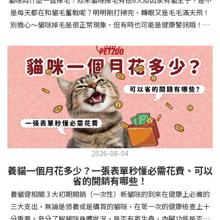
確認環境與生活作息：最近是否搬家、換貓砂、新成員加入？ 天氣
避免幼犬注意力分散。使用清晰一致的口令和手勢，成功時立即給
是每天都在和貓毛奮戰呢？明明剛打掃完，轉眼又是毛毛滿天飛！
是否有變化？ 飼主是否長時間外出？📌 貓咪拉肚子判斷步驟4：觀
予獎勵和讚美。記住，重複是學習的關鍵，每天多次短時間練習效
別擔心～貓咪掉毛是很正常現象，但有時也可能是健康警訊哦！以
察貓咪的精神與食慾：貓咪精神好嗎？、食慾是否正常？，可先觀
果最佳。調整日常行為除了基本指令，幼犬還需學習生活禮儀。如
下是常見的六大掉毛原因和實用改善妙招，讓毛孩健康、家裡乾淨
察 1~2 天，調整飲食、補充水分。如果貓咪 不吃不喝、 嗜睡、體重
廁訓練是優先項目—建立固定的如廁時間和地點，當幼犬正確如廁
兩全其美！貓咪掉毛原因1. 皮膚問題貓咪皮膚問題是造成掉毛的常
下降，表示身體狀況不佳，應儘快就醫！📌 貓咪拉肚子判斷步驟5：
時立即獎勵。另外要處理的常見問題包括咬人、啃咬家具和亂叫。
見兇手！皮膚發炎、感染或是長期搔癢，都會讓貓咪的毛髮失去健
檢查是否需要帶去看獸醫 如果拉肚子 1~2 次但精神好、食慾正常，
每當出現不當行為，給予適當替代品（如咬玩具代替咬手），並在
康光澤並大量脫落。常見的皮膚問題包括皮膚黴菌、細菌感染、疥
可以先觀察，如果腹瀉超過 48 小時或水狀腹瀉 + 嗜睡、食慾下降、
幼犬選擇正確行為時獎勵，這比責罵更有效。社交化訓練 兩個月大
癬蟲等寄生蟲，甚至是皮膚過度乾燥。如果發現貓咪皮膚有紅腫、
嘔吐 應立即就醫。 透過這 5 個步驟，你可以快速判斷貓咪拉肚子的
的幼犬正處於社會化黃金期，這階段的經驗將深刻影響未來性格。
結痂、脫屑或異常氣味，同時伴隨掉毛，建議盡快帶牠看獸醫哦！
原因與嚴重程度，確保毛孩的腸胃健康！如果不確定情況，還是建
安排幼犬接觸不同人類（包括兒童、戴眼鏡的人、使用拐杖的人
貓咪掉毛原因2. 過敏誰說只有人類會過敏？貓咪也會！貓咪可能對
議讓獸醫檢查，才能安心哦！🐾💖4種高風險群貓咪拉肚子要小心高
等）、各種動物、交通工具和環境聲音。起初保持在安全、受控的
環境中的塵蟎、花粉、清潔劑，甚至是食物中的某些成分產生過敏
風險貓咪包含：幼貓、老貓、懷孕貓、有慢性疾病貓，這些貓咪在
情境中，逐漸增加複雜度。每次正面社交體驗後給予獎勵，建立幼
反應。過敏症狀不只是打噴嚏、流眼淚，還會引起皮膚搔癢和掉毛
身體狀況出現警訊時要特別注意，如拉肚子次數超過2次以上，就建
犬對新事物的積極態度。進階技巧強化 基礎訓練穩固後，可以進入
問題。特別是食物過敏，更是常被忽略的掉毛元兇！如果貓咪經常
議直接尋求獸醫協助。2要訣判斷貓咪拉肚子要不要看醫生 高風險貓
更複雜的技巧訓練。這包括遠距離控制、不同干擾下的指令遵從、
2026-08-04
抓癢或舔舐特定部位，同時伴隨掉毛，很可能是過敏在作怪呢！貓
咪拉肚子次數超過2次以上，就建議直接尋求獸醫協助。正常且健康
多步驟動作等。使用延遲獎勵技巧，讓幼犬學會即使沒有立即獎勵
養貓一個月花多少？一張表單秒懂必需花費、可以
咪掉毛原因3. 營養不足貓咪的毛髮健康與營養息息相關！當貓咪飲
的貓咪，如拉肚子超過2-3天，建議直接尋求獸醫師協助。並記得提
也能保持良好行為。引入不同環境中的訓練，如公園、寵物店等，
省的開銷有哪些！
食中缺乏必要的蛋白質、脂肪酸（尤其是Omega-3和Omega-
供觀察紀錄給予獸醫師進行專業判斷。貓咪拉肚子但精神很好？如
幫助幼犬在各種情境下都能聽從指令。維持良好習慣 成功的訓練不
養貓健相關 3 大初期開銷（一次性）新貓咪的到來在健康上必備的
6）、維生素或礦物質時，毛髮就會變得乾燥、脆弱，容易斷裂脫
果飼主有發現貓咪拉肚子的情形，但貓咪的精神很好。有可能與飲
是一次性的，而是需要持續維護。即使幼犬已經掌握所有技能，也
三大支出，無論是領養或是購買的貓咪，在第一次的健康檢查上十
落。長期餵食低品質或不均衡的貓糧，可能使貓咪營養不良，進而
食方便相關，回想是否進食新的食物，或是正進行飼料更換的過
要定期複習，防止行為退化。將訓練融入日常生活，如出門前的
分重要。充分了解貓咪身體狀況，是否有寄生蟲、內臟功能是否健