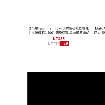
法米納Farmina｜FC-4 天然藜麥無穀機能
Ela
主食貓罐 FC-4061 體重管理 羊肉蘆筍 80G
配方-嫩
NT$55
NT$70
7.9折