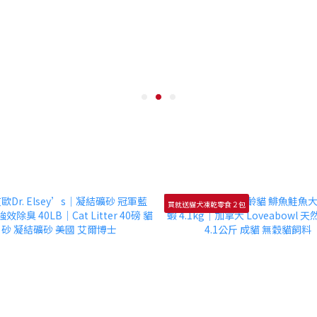
買就送貓犬凍乾零食２包