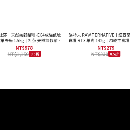
to 杜莎｜天然無榖貓糧-EC4成貓低敏
洛特夫 RAW TERNATIVE｜紐
羊野鹿 1.5kg｜杜莎 天然無榖貓糧
食糧 RT3 羊肉 142g｜風乾主食糧
系列 貓糧
齡犬 狗飼料
NT$978
NT$279
NT$1,150
NT$330
8.5折
8.5折