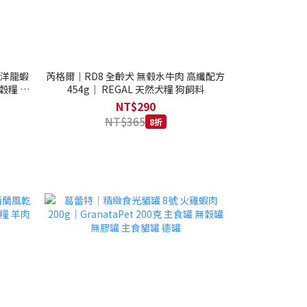
西洋龍蝦
芮格爾｜RD8 全齡犬 無榖水牛肉 高纖配方
穀糧 4.1
454g｜ REGAL 天然犬糧 狗飼料
NT$290
NT$365
8折