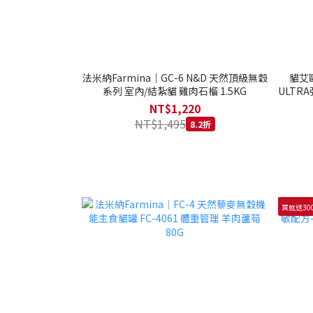
法米納Farmina｜GC-6 N&D 天然頂級無穀
貓艾歐
系列 室內/結紮貓 雞肉石榴 1.5KG
ULTRA
NT$1,220
NT$1,495
8.2折
買就送30