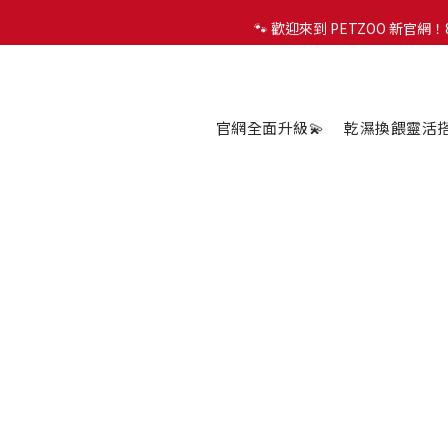
🐾 歡迎來到 PETZOO 新官
🐾 歡迎來到 PETZOO 新官
✨
🐾 歡迎來到 PETZOO 新官
官網全面升級💫
乾濕換餵靈活搭配