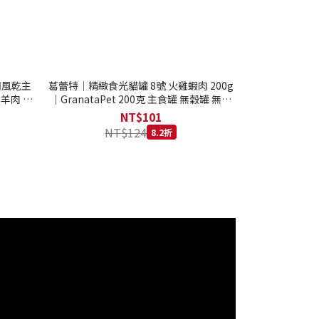
西蘭風乾主
葛蕾特｜精緻食光貓罐 8號 火雞蝦肉 200g
 羊肉 全
｜GranataPet 200克 主食罐 無穀罐 無膠
罐 主食貓罐 德罐
NT$101
NT$124
8.2折