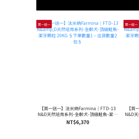
買一送一
買一送一
【買一送一】法米納Farmina｜FTD-13
【買一
N&D天然培育系列-全齡犬-頂級鮭魚-潔牙
N&D
顆粒 20KG §下單數量1，出貨數量2包§
顆粒 
NT$6,370