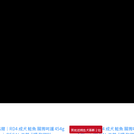
買就送姆吉犬慕斯２包