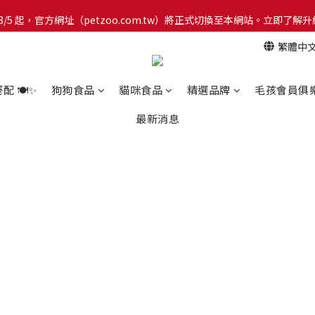
網！8/5 起，官方網址（petzoo.com.tw）將正式切換至本網站。立即
網！8/5 起，官方網址（petzoo.com.tw）將正式切換至本網站。立即
繁體中
【新朋友見面禮】現在註冊即領 $100 購物金！全館滿 $1,500 享免運優惠 
網！8/5 起，官方網址（petzoo.com.tw）將正式切換至本網站。立即
 🍽️✨
狗狗食品
貓咪食品
精選品牌
毛孩會員俱
最新消息