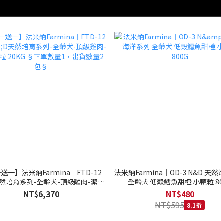
送一】法米納Farmina｜FTD-12
法米納Farmina｜OD-3 N&D 天
天然培育系列-全齡犬-頂級雞肉-潔牙
全齡犬 低穀鱈魚甜橙 小顆粒 80
20KG §下單數量1，出貨數量2包§
NT$6,370
NT$480
NT$595
8.1折