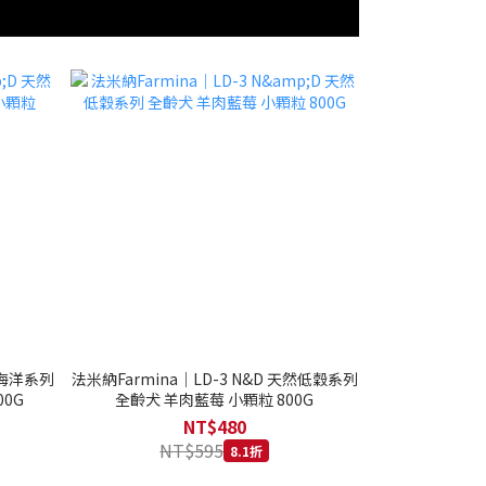
然海洋系列
法米納Farmina｜LD-3 N&D 天然低穀系列
0G
全齡犬 羊肉藍莓 小顆粒 800G
NT$480
NT$595
8.1折