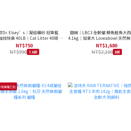
Dr. Elsey’s｜凝結礦砂 冠軍藍
囍碗｜LBC3 全齡貓 鯡魚鮭魚大
強效除臭 40LB｜Cat Litter 40磅 貓
4.1kg｜加拿大 Loveabowl 天然無
砂 凝結礦砂 美國 艾爾博士
公斤 成貓 無穀貓飼料
NT$750
NT$1,680
NT$990
NT$2,100
7.6折
8折
0克貓糧乙包