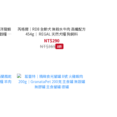
西洋龍蝦
芮格爾｜RD8 全齡犬 無榖水牛肉 高纖配方
穀糧 4.1
454g｜ REGAL 天然犬糧 狗飼料
NT$290
NT$365
8折