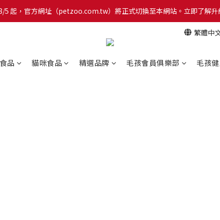
網！8/5 起，官方網址（petzoo.com.tw）將正式切換至本網站。立即
網！8/5 起，官方網址（petzoo.com.tw）將正式切換至本網站。立即
繁體中
【新朋友見面禮】現在註冊即領 $100 購物金！全館滿 $1,500 享免運優惠 
網！8/5 起，官方網址（petzoo.com.tw）將正式切換至本網站。立即
食品
貓咪食品
精選品牌
毛孩會員俱樂部
毛孩健