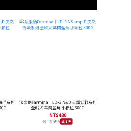
然海洋系列
法米納Farmina｜LD-3 N&D 天然低穀系列
0G
全齡犬 羊肉藍莓 小顆粒 800G
NT$480
NT$595
8.1折