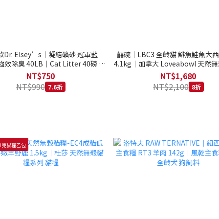
Dr. Elsey’s｜凝結礦砂 冠軍藍
囍碗｜LBC3 全齡貓 鯡魚鮭魚大
強效除臭 40LB｜Cat Litter 40磅 貓
4.1kg｜加拿大 Loveabowl 天然無
砂 凝結礦砂 美國 艾爾博士
公斤 成貓 無穀貓飼料
NT$750
NT$1,680
NT$990
NT$2,100
7.6折
8折
0克貓糧乙包