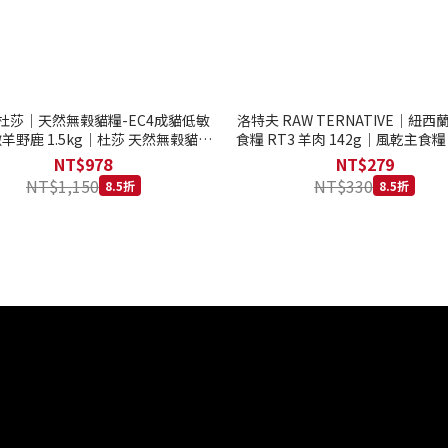
to 杜莎｜天然無榖貓糧-EC4成貓低敏
洛特夫 RAW TERNATIVE｜紐
羊野鹿 1.5kg｜杜莎 天然無榖貓糧
食糧 RT3 羊肉 142g｜風乾主食糧
系列 貓糧
齡犬 狗飼料
NT$978
NT$279
NT$1,150
NT$330
8.5折
8.5折