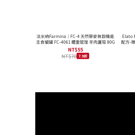
法米納Farmina｜FC-4 天然藜麥無穀機能
Ela
主食貓罐 FC-4061 體重管理 羊肉蘆筍 80G
配方-嫩
NT$55
NT$70
7.9折