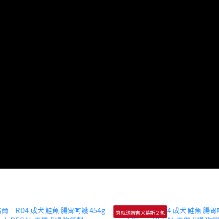
買就送姆吉犬慕斯２包