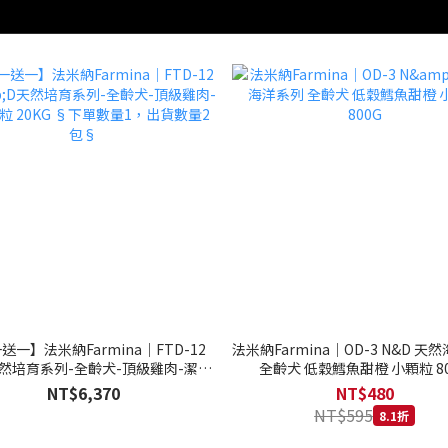
送一】法米納Farmina｜FTD-12
法米納Farmina｜OD-3 N&D 天
天然培育系列-全齡犬-頂級雞肉-潔牙
全齡犬 低穀鱈魚甜橙 小顆粒 80
20KG §下單數量1，出貨數量2包§
NT$6,370
NT$480
NT$595
8.1折