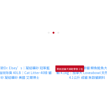
買就送貓犬凍乾零食２包