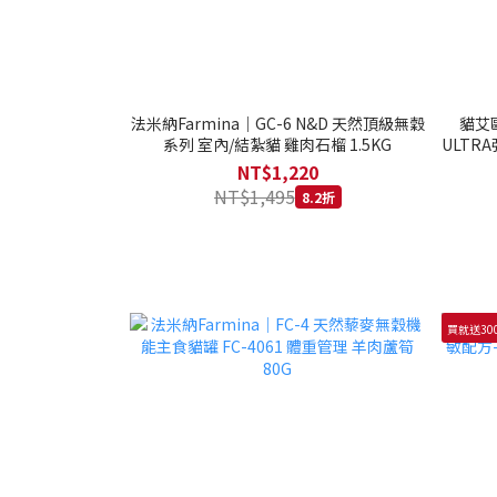
法米納Farmina｜GC-6 N&D 天然頂級無穀
貓艾歐
系列 室內/結紮貓 雞肉石榴 1.5KG
ULTRA
NT$1,220
NT$1,495
8.2折
買就送30