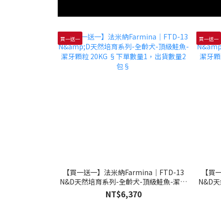
買一送一
買一送一
【買一送一】法米納Farmina｜FTD-13
【買一
N&D天然培育系列-全齡犬-頂級鮭魚-潔牙
N&D
顆粒 20KG §下單數量1，出貨數量2包§
顆粒 
NT$6,370