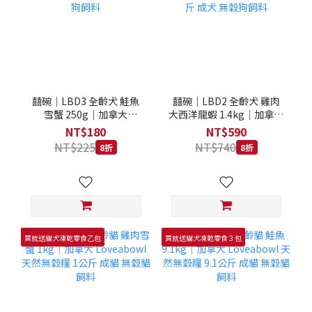
囍碗｜LBD3 全齡犬 鮭魚
囍碗｜LBD2 全齡犬 雞肉
雪蟹 250g｜加拿大
大西洋龍蝦 1.4kg｜加拿大
Loveabowl 天然無穀糧
Loveabowl 天然無穀糧
NT$180
NT$590
250克 成犬 無穀狗飼料
1.4公斤 成犬 無穀狗飼料
NT$225
NT$740
8折
8折
買就送貓犬凍乾零食乙包
買就送貓犬凍乾零食３包