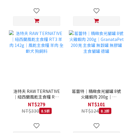
洛特夫 RAW TERNATIVE
葛蕾特｜精緻食光貓罐 8號
｜紐西蘭風乾主食糧 RT3
火雞蝦肉 200g｜
羊肉 142g｜風乾主食糧 羊
GranataPet 200克 主食罐
NT$279
NT$101
肉 全齡犬 狗飼料
無穀罐 無膠罐 主食貓罐 德
NT$330
NT$124
8.5折
8.2折
罐