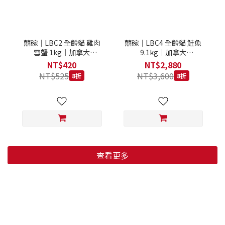
囍碗｜LBC2 全齡貓 雞肉
囍碗｜LBC4 全齡貓 鮭魚
雪蟹 1kg｜加拿大
9.1kg｜加拿大
Loveabowl 天然無穀糧 1
Loveabowl 天然無穀糧
NT$420
NT$2,880
公斤 成貓 無穀貓飼料
9.1公斤 成貓 無穀貓飼料
NT$525
NT$3,600
8折
8折
查看更多