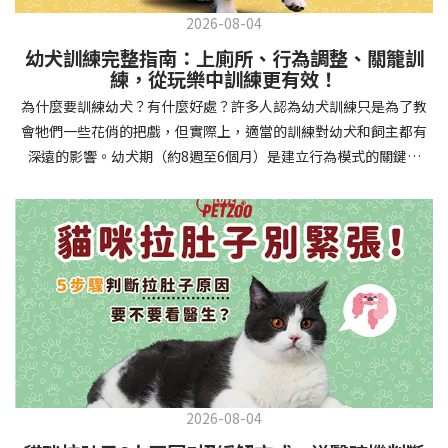
2026-08-04
幼犬訓練完整指南：上廁所、行為調整、關籠訓
練，從玩樂中訓練更有效！
為什麼要訓練幼犬？有什麼好處？許多人認為幼犬訓練只是為了教
會牠們一些花俏的把戲，但實際上，適當的訓練對幼犬和飼主都有
深遠的影響。幼犬期（約8週至6個月）是建立行為模式的關鍵時
期，這階段的訓練能奠定終身良好習慣的基礎，預防未來可能出現
的行為問題，並建立人犬間的健康關係。 建立安全健康的生活環境
透過基礎訓練，幼犬能學會家居規則，避免危險行為和破壞家具。
像是「不」和「放下」等指令可以阻止幼犬咬電線或誤食有害物
質，有效降低居家意外風險。規律的如廁訓練則能養成良好衛生習
慣，讓家中環境保持乾淨舒適。增強溝通與信任關係訓練過程就像
建立一種共同語言，幫助你和幼犬更好地理解彼此。當幼犬學會回
應你的指令，不只增加了互動機會，也建立了主人作為領導者的地
位。正向獎勵式訓練更能培養幼犬對你的信任感，強化情感連結，
創造更和諧的相處模式。培養社交技能與適應能力及早接觸各種環
2026-08-04
境和刺激，能幫助幼犬成長為自信穩定的成犬。適當的社會化訓練