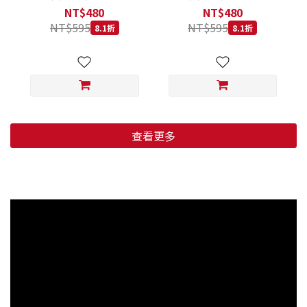
低穀鱈魚甜橙 小顆粒 800G
羊肉藍莓 小顆粒 800G
NT$480
NT$480
NT$595
NT$595
8.1折
8.1折
查看更多