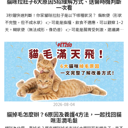
貓咪拉肚子6大原因5招緩解方式、送醫時機判斷
讓牠們學會如何與其他狗狗、動物和人類和平相處，減少恐懼或攻
一次看
擊行為。這種適應能力使幼犬未來能從容面對獸醫檢查、美容
3秒鐘快速判斷！你家貓咪拉肚子是以下哪種狀況？ 偏軟便（形狀
salon、寄宿或旅行等各種情境，大大提升生活品質。 訓練幼犬不只
不完整，但不成水狀） 👉 可能是換糧、飲食不適應，可以觀察 1~2
是教會指令，更是塑造性格和習慣的過程！ 透過耐心且一致的訓
天。糊狀便（無法成形，像奶昔） 👉 可能是腸胃受刺激，建議調整
練，你不僅能擁有一隻聽話的好狗狗，更能建立起相互尊重的終身
飲食、補充益生菌。水狀便（完全液體） 👉 可能是腸胃炎或感染，
伙伴關係。記住，現在投入的每一分鐘訓練，都將在未來十幾年的
若超過 24 小時沒改善，建議就醫。血便（帶血絲或黑色糞便） 👉
相處中獲得回報狗狗訓練指南，六步驟培養幼犬開始幼犬訓練時，
可能是嚴重腸胃問題，應立即帶去獸醫院！想知道貓咪拉肚子的真
系統性的方法能帶來最佳效果。從信任建立到習慣養成，每個階段
正原因，只要透過 5 個簡單步驟，就能判斷問題嚴重性，決定是否
都至關重要，缺一不可。良好的訓練應循序漸進，把握幼犬成長敏
需要就醫！接下來我們一起來看看該怎麼做吧！🐾 貓咪拉肚子怎麼
感期，以積極正向的方式引導。遵循這六個步驟，即使是第一次養
辦？5步驟判斷貓咪拉肚子是否需要馬上看醫生貓咪拉肚子的因素與
狗的新手，也能輕鬆將調皮的小狗訓練成聽話的好夥伴！建立信任
許多原因有關，更換食物、誤食異物或不乾淨的東西、寄生蟲、其
基礎 幼犬訓練的第一步不是教指令，而是建立信任。剛到新家的幼
他疾病。 5 步驟判斷貓咪拉肚子原因，要不要看醫生？當貓咪拉肚
犬可能感到緊張不安，給予適當空間適應環境很重要。用溫柔的聲
子時，不用慌張！透過以下 5 個步驟，就能快速判斷原因，並決定
音交談，提供安全舒適的窩，維持規律的餵食和如廁時間，讓幼犬
是否需要帶去獸醫院。📌 貓咪拉肚子判斷步驟1：觀察糞便的狀態：
感到安心。輕輕撫摸、溫柔擁抱，每天安排固定玩耍時間，這些都
2026-08-04
糞便質地是關鍵！不同形態代表不同的腸胃狀況📌 貓咪拉肚子判斷
能幫助建立初步的依附關係。教導基礎指令 當幼犬適應新環境並信
貓掉毛怎麼辦？6原因及養護4方法，一起找回貓
步驟2：回想最近的飲食變化：有沒有突然換飼料或罐頭？ 有沒有吃
任你後，可開始教導基本指令。從簡單的「坐下」開始，再逐步學
咪澎潤毛髮
到新零食或人類食物？ 是否誤食異物？📌 貓咪拉肚子判斷步驟3：
習「趴下」、「等待」和「過來」。每次訓練保持在5-10分鐘內，
貓咪為什麼一直掉毛？原來貓咪掉毛有這6大原因家有貓主子，是不