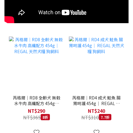
芮格爾｜RD8 全齡犬 無榖
芮格爾｜RD4 成犬 鮭魚 腸
水牛肉 高纖配方 454g｜
胃呵護 454g｜ REGAL 天
REGAL 天然犬糧 狗飼料
然犬糧 狗飼料
NT$290
NT$240
NT$365
NT$310
8折
7.7折