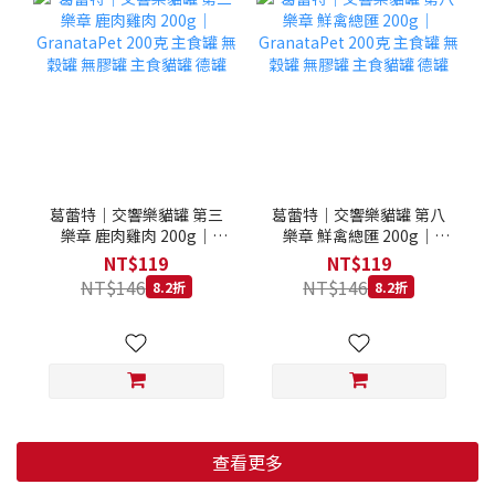
葛蕾特｜交響樂貓罐 第三
葛蕾特｜交響樂貓罐 第八
樂章 鹿肉雞肉 200g｜
樂章 鮮禽總匯 200g｜
GranataPet 200克 主食罐
GranataPet 200克 主食罐
NT$119
NT$119
無穀罐 無膠罐 主食貓罐 德
無穀罐 無膠罐 主食貓罐 德
NT$146
NT$146
8.2折
8.2折
罐
罐
查看更多