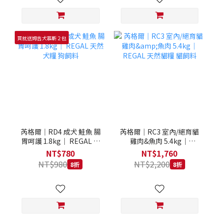
買就送姆吉犬慕斯２包
芮格爾｜RD4 成犬 鮭魚 腸
芮格爾｜RC3 室內/絕育貓
胃呵護 1.8kg｜ REGAL 天
雞肉&魚肉 5.4kg｜
然犬糧 狗飼料
REGAL 天然貓糧 貓飼料
NT$780
NT$1,760
NT$980
NT$2,200
8折
8折