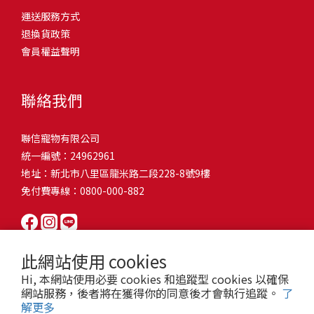
問題，才能避免小問題變大病！貓掉毛嚴重怎麼辦？4重點從日常生
有很大的關聯！冬天太冷，腸胃蠕動變慢，容易消化不良；夏天太
和獨立能力。 幼犬訓練常見問題Q1: 幾個月大的幼犬最適合開始訓
運送服務方式
的紙箱。建議一開始可以購買單價較低的入門款，觀察一下貓咪的
活中輕鬆改善看到滿屋子的貓毛是不是很抓狂？別擔心！其實只要
熱，水分流失快，腸道可能變得敏感，導致糞便變軟或拉稀。如果
練？A: 訓練可從幼犬到家首日開始（約8-10週大）。3-16週是社會
退換貨政策
使用狀況，再考慮購買「豪宅」！ 項目費用用品貓碗$300貓窩
透過一些簡單的日常照護方式，就能有效減少貓咪掉毛情況。從梳
換季時沒有適當調整環境，貓咪的腸胃就可能跟著「鬧脾氣」。冬
化黃金期，每次訓練控制在5-10分鐘內。Q2: 幼犬如廁訓練需要多久
會員權益聲明
$500貓跳台$1,500貓砂盆$500貓抓板$300外出籠$1,000一次性養貓
毛、洗澡到增加互動和營養調整，這些小撇步不僅能幫助貓咪維持
天注意保暖，提供暖墊、厚毯，避免冷風直吹。夏天補充水分，可
才能成功？A: 通常需要4-6個月，小型犬可能較慢。關鍵是固定時間
用品相關花費1：貓碗貓咪進食的物品，挑選上可偏向貓碗+有碗架
健康的皮毛，也能讓家裡的貓毛困擾大大減少！跟著以下重點一起
以加點湯罐、鮮食湯水，讓貓咪願意多喝水。避免冷熱交替太快，
帶出門，並立即獎勵正確行為。Q3: 幼犬亂咬家具怎麼辦？A: 提供專
的，可減少貓咪進食時的負擔。一次性養貓用品相關花費2：貓窩貓
行動吧！ 預防貓掉毛方法1：勤勞梳毛養貓必備神器就是各種梳子
像是開冷氣又突然關掉，容易讓貓咪腸胃受影響。重點提醒：換季
聯絡我們
屬啃咬玩具作替代品，發現不當啃咬時堅定說「不」，並引導至適
咪是非常需要安全感的動物，可以準備一個專屬他的「寶座」，當
啦！勤勞梳毛是最直接有效的掉毛控制方法。定期梳理可以幫貓咪
時，記得關心貓咪的腸胃狀況，適當調整環境，幫助毛孩適應！ 貓
合的玩具。確保足夠運動減少無聊行為。Q4: 如何阻止幼犬在家中亂
貓咪感到緊張或焦慮時可進到他的安全區域。一次性養貓用品相關
清除鬆動的死毛，減少牠們自行舔毛時吞入的毛球量，更能預防毛
咪拉肚子原因4. 寄生蟲或疾病感染貓咪如果持續拉肚子，甚至糞便
尿尿？A: 建立固定如廁時間表，成功時立即獎勵。限制活動範圍並
聯信寵物有限公司
花費3：貓跳台貓咪雖然不需要外出進行放電，但在家中還是需要擺
髮打結和皮膚問題。建議週期：短毛貓每週梳1-2次，長毛貓則建議
有血絲、異味特別重，那就要小心可能是 寄生蟲感染（如蛔蟲、鈎
密切監督。意外發生時不責罵，使用專用除臭劑徹底清理。Q5: 幼犬
統一編號：24962961
放高度適合的貓跳台提供貓咪玩耍，貓跳台與貓窩相同，能給予貓
2-3天梳一次。挑選合適的梳具也很重要，可以準備橡膠刷、鬃毛刷
蟲、球蟲）或腸胃炎、腸道疾病。這類情況會影響營養吸收，長期
一直吠叫怎麼辦？A: 找出原因（尋求注意力、警戒、焦慮）。訓練
地址：新北市八里區龍米路二段228-8號9樓
咪對於環境的安全感。一次性養貓用品相關花費4：貓砂盆貓咪排泄
或專用脫毛梳，依照毛質選擇。記得將梳毛變成愉快的日常儀式，
下來甚至可能造成貓咪消瘦、免疫力下降。定期驅蟲（幼貓建議每
「安靜」指令，停止吠叫時獎勵。避免對吠叫作出反應，確保充分
免付費專線：0800-000-882
用品，可選擇合適貓咪體型大小，不宜過小。一次性養貓用品相關
不僅能增加你們的互動時間，也讓貓咪享受被梳理的舒適感！預防
月一次，成貓每 3~6 個月一次）。觀察貓咪精神狀態，如果還伴隨
運動減少過度精力。Q6: 幼犬訓練中可以使用懲罰嗎？A: 不建議。正
花費5：貓抓板貓咪會有磨爪的習慣，為了我們的沙發或是地毯著
貓掉毛方法2：定期洗澡「貓咪會自己清潔，不需要洗澡」這個想法
嘔吐、食慾下降，務必儘早就醫。重點提醒：如果貓咪拉肚子超過 2
向獎勵比懲罰更有效且健康。懲罰可能導致恐懼或攻擊行為，破壞
想，需要準備一個能夠讓牠們放肆磨爪的貓抓板。一次性養貓用品
其實不完全正確哦！適當的洗澡能幫助貓咪清除死毛和皮屑，減少
天，或糞便異常，應立即帶去獸醫院檢查！ 貓咪拉肚子原因5. 情緒
信任關係。專注獎勵好行為，重新引導不良行為。Q7: 幼犬害怕其他
相關花費6：外出籠雖然貓咪平常不會外出，但當有美容或醫療需求
過敏原，特別是對長毛貓或油性皮膚的貓咪更有幫助。但注意，洗
壓力影響腸胃壓力不只影響人類，也會影響貓咪的腸胃！過度緊
狗狗怎麼辦？A: 循序漸進社交化，從友善成犬開始。不強迫互動，
此網站使用 cookies
時，外出籠就非常重要，平常也可以適度讓貓咪適應外出籠，避免
澡頻率不宜過高，一般室內貓咪1-3個月洗一次就足夠，過度洗澡反
張、焦慮、驚嚇（如煙火聲、大聲喧嘩），都可能讓貓咪拉肚子。
正面經驗後給予獎勵。考慮參加專業幼犬社交課程。Q8: 幼犬分離焦
Hi, 本網站使用必要 cookies 和追蹤型 cookies 以確保
緊急情況時，貓咪過度抗拒。總結來說貓咪在健康及用品的一次性
而會造成皮膚乾燥。選擇專為貓咪設計的溫和洗毛精，洗後一定要
尤其是個性敏感的貓咪，對變化的適應力比較低，壓力一大，腸胃
慮要如何處理？A: 練習短暫分離，逐漸延長。離開和返家時保持低
網站服務，後者將在獲得你的同意後才會執行追蹤。
了
費用大約落在 $ 7900~ $ 11600不等。雖說金額看起來不少，但以上
完全吹乾，避免濕毛造成皮膚問題。如果貓咪特別害怕洗澡，可以
就先「罷工」。減少壓力來源，盡量讓貓咪的作息固定。給貓咪陪
解更多
調。提供能分散注意力的玩具，建立可預測的離家儀式。每隻幼犬