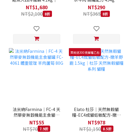
拿大 Loveabowl 天然無穀
REGAL 天然犬糧 狗飼料
NT$1,680
NT$290
糧 4.1公斤 成貓 無穀貓飼
NT$2,100
NT$365
8折
8折
料
買就送300克貓糧乙包
法米納Farmina｜FC-4 天
Elato 杜莎｜天然無榖貓
然藜麥無穀機能主食貓罐
糧-EC4成貓低敏配方-嫩羊
FC-4061 體重管理 羊肉蘆
野鹿 1.5kg｜杜莎 天然無
NT$55
NT$978
筍 80G
榖貓糧系列 貓糧
NT$70
NT$1,150
7.9折
8.5折