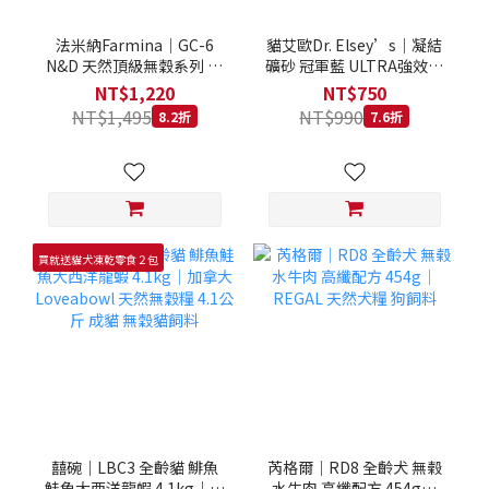
法米納Farmina｜GC-6
貓艾歐Dr. Elsey’s｜凝結
N&D 天然頂級無穀系列 室
礦砂 冠軍藍 ULTRA強效除
內/結紮貓 雞肉石榴 1.5KG
臭 40LB｜Cat Litter 40磅
NT$1,220
NT$750
貓砂 凝結礦砂 美國 艾爾博
NT$1,495
NT$990
8.2折
7.6折
士
買就送貓犬凍乾零食２包
囍碗｜LBC3 全齡貓 鯡魚
芮格爾｜RD8 全齡犬 無榖
鮭魚大西洋龍蝦 4.1kg｜加
水牛肉 高纖配方 454g｜