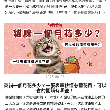
確認環境與生活作息：最近是否搬家、換貓砂、新成員加入？ 天氣
避免幼犬注意力分散。使用清晰一致的口令和手勢，成功時立即給
是每天都在和貓毛奮戰呢？明明剛打掃完，轉眼又是毛毛滿天飛！
是否有變化？ 飼主是否長時間外出？📌 貓咪拉肚子判斷步驟4：觀
予獎勵和讚美。記住，重複是學習的關鍵，每天多次短時間練習效
別擔心～貓咪掉毛是很正常現象，但有時也可能是健康警訊哦！以
察貓咪的精神與食慾：貓咪精神好嗎？、食慾是否正常？，可先觀
果最佳。調整日常行為除了基本指令，幼犬還需學習生活禮儀。如
下是常見的六大掉毛原因和實用改善妙招，讓毛孩健康、家裡乾淨
察 1~2 天，調整飲食、補充水分。如果貓咪 不吃不喝、 嗜睡、體重
廁訓練是優先項目—建立固定的如廁時間和地點，當幼犬正確如廁
兩全其美！貓咪掉毛原因1. 皮膚問題貓咪皮膚問題是造成掉毛的常
下降，表示身體狀況不佳，應儘快就醫！📌 貓咪拉肚子判斷步驟5：
時立即獎勵。另外要處理的常見問題包括咬人、啃咬家具和亂叫。
見兇手！皮膚發炎、感染或是長期搔癢，都會讓貓咪的毛髮失去健
檢查是否需要帶去看獸醫 如果拉肚子 1~2 次但精神好、食慾正常，
每當出現不當行為，給予適當替代品（如咬玩具代替咬手），並在
康光澤並大量脫落。常見的皮膚問題包括皮膚黴菌、細菌感染、疥
可以先觀察，如果腹瀉超過 48 小時或水狀腹瀉 + 嗜睡、食慾下降、
幼犬選擇正確行為時獎勵，這比責罵更有效。社交化訓練 兩個月大
癬蟲等寄生蟲，甚至是皮膚過度乾燥。如果發現貓咪皮膚有紅腫、
嘔吐 應立即就醫。 透過這 5 個步驟，你可以快速判斷貓咪拉肚子的
的幼犬正處於社會化黃金期，這階段的經驗將深刻影響未來性格。
結痂、脫屑或異常氣味，同時伴隨掉毛，建議盡快帶牠看獸醫哦！
原因與嚴重程度，確保毛孩的腸胃健康！如果不確定情況，還是建
安排幼犬接觸不同人類（包括兒童、戴眼鏡的人、使用拐杖的人
貓咪掉毛原因2. 過敏誰說只有人類會過敏？貓咪也會！貓咪可能對
議讓獸醫檢查，才能安心哦！🐾💖4種高風險群貓咪拉肚子要小心高
等）、各種動物、交通工具和環境聲音。起初保持在安全、受控的
環境中的塵蟎、花粉、清潔劑，甚至是食物中的某些成分產生過敏
風險貓咪包含：幼貓、老貓、懷孕貓、有慢性疾病貓，這些貓咪在
情境中，逐漸增加複雜度。每次正面社交體驗後給予獎勵，建立幼
反應。過敏症狀不只是打噴嚏、流眼淚，還會引起皮膚搔癢和掉毛
身體狀況出現警訊時要特別注意，如拉肚子次數超過2次以上，就建
犬對新事物的積極態度。進階技巧強化 基礎訓練穩固後，可以進入
問題。特別是食物過敏，更是常被忽略的掉毛元兇！如果貓咪經常
議直接尋求獸醫協助。2要訣判斷貓咪拉肚子要不要看醫生 高風險貓
更複雜的技巧訓練。這包括遠距離控制、不同干擾下的指令遵從、
2026-08-04
抓癢或舔舐特定部位，同時伴隨掉毛，很可能是過敏在作怪呢！貓
咪拉肚子次數超過2次以上，就建議直接尋求獸醫協助。正常且健康
多步驟動作等。使用延遲獎勵技巧，讓幼犬學會即使沒有立即獎勵
養貓一個月花多少？一張表單秒懂必需花費、可以
咪掉毛原因3. 營養不足貓咪的毛髮健康與營養息息相關！當貓咪飲
的貓咪，如拉肚子超過2-3天，建議直接尋求獸醫師協助。並記得提
也能保持良好行為。引入不同環境中的訓練，如公園、寵物店等，
省的開銷有哪些！
食中缺乏必要的蛋白質、脂肪酸（尤其是Omega-3和Omega-
供觀察紀錄給予獸醫師進行專業判斷。貓咪拉肚子但精神很好？如
幫助幼犬在各種情境下都能聽從指令。維持良好習慣 成功的訓練不
養貓健相關 3 大初期開銷（一次性）新貓咪的到來在健康上必備的
6）、維生素或礦物質時，毛髮就會變得乾燥、脆弱，容易斷裂脫
果飼主有發現貓咪拉肚子的情形，但貓咪的精神很好。有可能與飲
是一次性的，而是需要持續維護。即使幼犬已經掌握所有技能，也
三大支出，無論是領養或是購買的貓咪，在第一次的健康檢查上十
落。長期餵食低品質或不均衡的貓糧，可能使貓咪營養不良，進而
食方便相關，回想是否進食新的食物，或是正進行飼料更換的過
要定期複習，防止行為退化。將訓練融入日常生活，如出門前的
分重要。充分了解貓咪身體狀況，是否有寄生蟲、內臟功能是否健