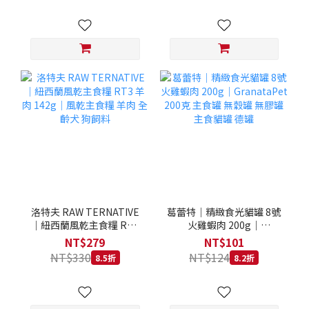
洛特夫 RAW TERNATIVE
葛蕾特｜精緻食光貓罐 8號
｜紐西蘭風乾主食糧 RT3
火雞蝦肉 200g｜
羊肉 142g｜風乾主食糧 羊
GranataPet 200克 主食罐
NT$279
NT$101
肉 全齡犬 狗飼料
無穀罐 無膠罐 主食貓罐 德
NT$330
NT$124
8.5折
8.2折
罐