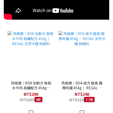
芮格爾｜RD8 全齡犬 無榖
芮格爾｜RD4 成犬 鮭魚 腸
水牛肉 高纖配方 454g｜
胃呵護 454g｜ REGAL 天
REGAL 天然犬糧 狗飼料
然犬糧 狗飼料
NT$290
NT$240
NT$365
NT$310
8折
7.7折