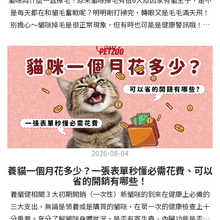
確認環境與生活作息：最近是否搬家、換貓砂、新成員加入？ 天氣
避免幼犬注意力分散。使用清晰一致的口令和手勢，成功時立即給
是每天都在和貓毛奮戰呢？明明剛打掃完，轉眼又是毛毛滿天飛！
是否有變化？ 飼主是否長時間外出？📌 貓咪拉肚子判斷步驟4：觀
予獎勵和讚美。記住，重複是學習的關鍵，每天多次短時間練習效
別擔心～貓咪掉毛是很正常現象，但有時也可能是健康警訊哦！以
察貓咪的精神與食慾：貓咪精神好嗎？、食慾是否正常？，可先觀
果最佳。調整日常行為除了基本指令，幼犬還需學習生活禮儀。如
下是常見的六大掉毛原因和實用改善妙招，讓毛孩健康、家裡乾淨
察 1~2 天，調整飲食、補充水分。如果貓咪 不吃不喝、 嗜睡、體重
廁訓練是優先項目—建立固定的如廁時間和地點，當幼犬正確如廁
兩全其美！貓咪掉毛原因1. 皮膚問題貓咪皮膚問題是造成掉毛的常
下降，表示身體狀況不佳，應儘快就醫！📌 貓咪拉肚子判斷步驟5：
時立即獎勵。另外要處理的常見問題包括咬人、啃咬家具和亂叫。
見兇手！皮膚發炎、感染或是長期搔癢，都會讓貓咪的毛髮失去健
檢查是否需要帶去看獸醫 如果拉肚子 1~2 次但精神好、食慾正常，
每當出現不當行為，給予適當替代品（如咬玩具代替咬手），並在
康光澤並大量脫落。常見的皮膚問題包括皮膚黴菌、細菌感染、疥
可以先觀察，如果腹瀉超過 48 小時或水狀腹瀉 + 嗜睡、食慾下降、
幼犬選擇正確行為時獎勵，這比責罵更有效。社交化訓練 兩個月大
癬蟲等寄生蟲，甚至是皮膚過度乾燥。如果發現貓咪皮膚有紅腫、
嘔吐 應立即就醫。 透過這 5 個步驟，你可以快速判斷貓咪拉肚子的
的幼犬正處於社會化黃金期，這階段的經驗將深刻影響未來性格。
結痂、脫屑或異常氣味，同時伴隨掉毛，建議盡快帶牠看獸醫哦！
原因與嚴重程度，確保毛孩的腸胃健康！如果不確定情況，還是建
安排幼犬接觸不同人類（包括兒童、戴眼鏡的人、使用拐杖的人
貓咪掉毛原因2. 過敏誰說只有人類會過敏？貓咪也會！貓咪可能對
議讓獸醫檢查，才能安心哦！🐾💖4種高風險群貓咪拉肚子要小心高
等）、各種動物、交通工具和環境聲音。起初保持在安全、受控的
環境中的塵蟎、花粉、清潔劑，甚至是食物中的某些成分產生過敏
風險貓咪包含：幼貓、老貓、懷孕貓、有慢性疾病貓，這些貓咪在
情境中，逐漸增加複雜度。每次正面社交體驗後給予獎勵，建立幼
反應。過敏症狀不只是打噴嚏、流眼淚，還會引起皮膚搔癢和掉毛
身體狀況出現警訊時要特別注意，如拉肚子次數超過2次以上，就建
犬對新事物的積極態度。進階技巧強化 基礎訓練穩固後，可以進入
問題。特別是食物過敏，更是常被忽略的掉毛元兇！如果貓咪經常
議直接尋求獸醫協助。2要訣判斷貓咪拉肚子要不要看醫生 高風險貓
更複雜的技巧訓練。這包括遠距離控制、不同干擾下的指令遵從、
2026-08-04
抓癢或舔舐特定部位，同時伴隨掉毛，很可能是過敏在作怪呢！貓
咪拉肚子次數超過2次以上，就建議直接尋求獸醫協助。正常且健康
多步驟動作等。使用延遲獎勵技巧，讓幼犬學會即使沒有立即獎勵
養貓一個月花多少？一張表單秒懂必需花費、可以
咪掉毛原因3. 營養不足貓咪的毛髮健康與營養息息相關！當貓咪飲
的貓咪，如拉肚子超過2-3天，建議直接尋求獸醫師協助。並記得提
也能保持良好行為。引入不同環境中的訓練，如公園、寵物店等，
省的開銷有哪些！
食中缺乏必要的蛋白質、脂肪酸（尤其是Omega-3和Omega-
供觀察紀錄給予獸醫師進行專業判斷。貓咪拉肚子但精神很好？如
幫助幼犬在各種情境下都能聽從指令。維持良好習慣 成功的訓練不
養貓健相關 3 大初期開銷（一次性）新貓咪的到來在健康上必備的
6）、維生素或礦物質時，毛髮就會變得乾燥、脆弱，容易斷裂脫
果飼主有發現貓咪拉肚子的情形，但貓咪的精神很好。有可能與飲
是一次性的，而是需要持續維護。即使幼犬已經掌握所有技能，也
三大支出，無論是領養或是購買的貓咪，在第一次的健康檢查上十
落。長期餵食低品質或不均衡的貓糧，可能使貓咪營養不良，進而
食方便相關，回想是否進食新的食物，或是正進行飼料更換的過
要定期複習，防止行為退化。將訓練融入日常生活，如出門前的
分重要。充分了解貓咪身體狀況，是否有寄生蟲、內臟功能是否健