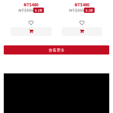
低穀鱈魚甜橙 小顆粒 800G
羊肉藍莓 小顆粒 800G
NT$480
NT$480
NT$595
NT$595
8.1折
8.1折
查看更多