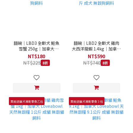
囍碗｜LBD3 全齡犬 鮭魚
囍碗｜LBD2 全齡犬 雞肉
雪蟹 250g｜加拿大
大西洋龍蝦 1.4kg｜加拿大
Loveabowl 天然無穀糧
Loveabowl 天然無穀糧
NT$180
NT$590
250克 成犬 無穀狗飼料
1.4公斤 成犬 無穀狗飼料
NT$225
NT$740
8折
8折
買就送貓犬凍乾零食乙包
買就送貓犬凍乾零食３包