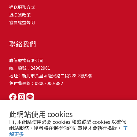
問題，才能避免小問題變大病！貓掉毛嚴重怎麼辦？4重點從日常生
有很大的關聯！冬天太冷，腸胃蠕動變慢，容易消化不良；夏天太
和獨立能力。 幼犬訓練常見問題Q1: 幾個月大的幼犬最適合開始訓
運送服務方式
的紙箱。建議一開始可以購買單價較低的入門款，觀察一下貓咪的
活中輕鬆改善看到滿屋子的貓毛是不是很抓狂？別擔心！其實只要
熱，水分流失快，腸道可能變得敏感，導致糞便變軟或拉稀。如果
練？A: 訓練可從幼犬到家首日開始（約8-10週大）。3-16週是社會
退換貨政策
使用狀況，再考慮購買「豪宅」！ 項目費用用品貓碗$300貓窩
透過一些簡單的日常照護方式，就能有效減少貓咪掉毛情況。從梳
換季時沒有適當調整環境，貓咪的腸胃就可能跟著「鬧脾氣」。冬
化黃金期，每次訓練控制在5-10分鐘內。Q2: 幼犬如廁訓練需要多久
會員權益聲明
$500貓跳台$1,500貓砂盆$500貓抓板$300外出籠$1,000一次性養貓
毛、洗澡到增加互動和營養調整，這些小撇步不僅能幫助貓咪維持
天注意保暖，提供暖墊、厚毯，避免冷風直吹。夏天補充水分，可
才能成功？A: 通常需要4-6個月，小型犬可能較慢。關鍵是固定時間
用品相關花費1：貓碗貓咪進食的物品，挑選上可偏向貓碗+有碗架
健康的皮毛，也能讓家裡的貓毛困擾大大減少！跟著以下重點一起
以加點湯罐、鮮食湯水，讓貓咪願意多喝水。避免冷熱交替太快，
帶出門，並立即獎勵正確行為。Q3: 幼犬亂咬家具怎麼辦？A: 提供專
的，可減少貓咪進食時的負擔。一次性養貓用品相關花費2：貓窩貓
行動吧！ 預防貓掉毛方法1：勤勞梳毛養貓必備神器就是各種梳子
像是開冷氣又突然關掉，容易讓貓咪腸胃受影響。重點提醒：換季
聯絡我們
屬啃咬玩具作替代品，發現不當啃咬時堅定說「不」，並引導至適
咪是非常需要安全感的動物，可以準備一個專屬他的「寶座」，當
啦！勤勞梳毛是最直接有效的掉毛控制方法。定期梳理可以幫貓咪
時，記得關心貓咪的腸胃狀況，適當調整環境，幫助毛孩適應！ 貓
合的玩具。確保足夠運動減少無聊行為。Q4: 如何阻止幼犬在家中亂
貓咪感到緊張或焦慮時可進到他的安全區域。一次性養貓用品相關
清除鬆動的死毛，減少牠們自行舔毛時吞入的毛球量，更能預防毛
咪拉肚子原因4. 寄生蟲或疾病感染貓咪如果持續拉肚子，甚至糞便
尿尿？A: 建立固定如廁時間表，成功時立即獎勵。限制活動範圍並
聯信寵物有限公司
花費3：貓跳台貓咪雖然不需要外出進行放電，但在家中還是需要擺
髮打結和皮膚問題。建議週期：短毛貓每週梳1-2次，長毛貓則建議
有血絲、異味特別重，那就要小心可能是 寄生蟲感染（如蛔蟲、鈎
密切監督。意外發生時不責罵，使用專用除臭劑徹底清理。Q5: 幼犬
統一編號：24962961
放高度適合的貓跳台提供貓咪玩耍，貓跳台與貓窩相同，能給予貓
2-3天梳一次。挑選合適的梳具也很重要，可以準備橡膠刷、鬃毛刷
蟲、球蟲）或腸胃炎、腸道疾病。這類情況會影響營養吸收，長期
一直吠叫怎麼辦？A: 找出原因（尋求注意力、警戒、焦慮）。訓練
地址：新北市八里區龍米路二段228-8號9樓
咪對於環境的安全感。一次性養貓用品相關花費4：貓砂盆貓咪排泄
或專用脫毛梳，依照毛質選擇。記得將梳毛變成愉快的日常儀式，
下來甚至可能造成貓咪消瘦、免疫力下降。定期驅蟲（幼貓建議每
「安靜」指令，停止吠叫時獎勵。避免對吠叫作出反應，確保充分
免付費專線：0800-000-882
用品，可選擇合適貓咪體型大小，不宜過小。一次性養貓用品相關
不僅能增加你們的互動時間，也讓貓咪享受被梳理的舒適感！預防
月一次，成貓每 3~6 個月一次）。觀察貓咪精神狀態，如果還伴隨
運動減少過度精力。Q6: 幼犬訓練中可以使用懲罰嗎？A: 不建議。正
花費5：貓抓板貓咪會有磨爪的習慣，為了我們的沙發或是地毯著
貓掉毛方法2：定期洗澡「貓咪會自己清潔，不需要洗澡」這個想法
嘔吐、食慾下降，務必儘早就醫。重點提醒：如果貓咪拉肚子超過 2
向獎勵比懲罰更有效且健康。懲罰可能導致恐懼或攻擊行為，破壞
想，需要準備一個能夠讓牠們放肆磨爪的貓抓板。一次性養貓用品
其實不完全正確哦！適當的洗澡能幫助貓咪清除死毛和皮屑，減少
天，或糞便異常，應立即帶去獸醫院檢查！ 貓咪拉肚子原因5. 情緒
信任關係。專注獎勵好行為，重新引導不良行為。Q7: 幼犬害怕其他
相關花費6：外出籠雖然貓咪平常不會外出，但當有美容或醫療需求
過敏原，特別是對長毛貓或油性皮膚的貓咪更有幫助。但注意，洗
壓力影響腸胃壓力不只影響人類，也會影響貓咪的腸胃！過度緊
狗狗怎麼辦？A: 循序漸進社交化，從友善成犬開始。不強迫互動，
此網站使用 cookies
時，外出籠就非常重要，平常也可以適度讓貓咪適應外出籠，避免
澡頻率不宜過高，一般室內貓咪1-3個月洗一次就足夠，過度洗澡反
張、焦慮、驚嚇（如煙火聲、大聲喧嘩），都可能讓貓咪拉肚子。
正面經驗後給予獎勵。考慮參加專業幼犬社交課程。Q8: 幼犬分離焦
Hi, 本網站使用必要 cookies 和追蹤型 cookies 以確保
緊急情況時，貓咪過度抗拒。總結來說貓咪在健康及用品的一次性
而會造成皮膚乾燥。選擇專為貓咪設計的溫和洗毛精，洗後一定要
尤其是個性敏感的貓咪，對變化的適應力比較低，壓力一大，腸胃
慮要如何處理？A: 練習短暫分離，逐漸延長。離開和返家時保持低
網站服務，後者將在獲得你的同意後才會執行追蹤。
了
費用大約落在 $ 7900~ $ 11600不等。雖說金額看起來不少，但以上
完全吹乾，避免濕毛造成皮膚問題。如果貓咪特別害怕洗澡，可以
就先「罷工」。減少壓力來源，盡量讓貓咪的作息固定。給貓咪陪
解更多
調。提供能分散注意力的玩具，建立可預測的離家儀式。每隻幼犬