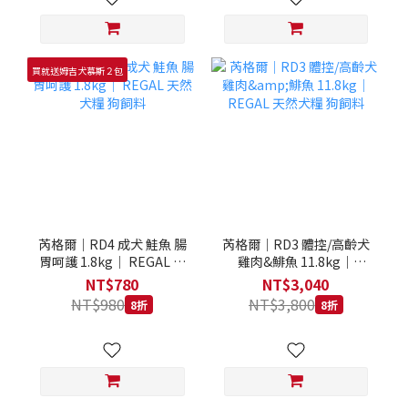
買就送姆吉犬慕斯２包
芮格爾｜RD4 成犬 鮭魚 腸
芮格爾｜RD3 體控/高齡犬
胃呵護 1.8kg｜ REGAL 天
雞肉&鯡魚 11.8kg｜
然犬糧 狗飼料
REGAL 天然犬糧 狗飼料
NT$780
NT$3,040
NT$980
NT$3,800
8折
8折