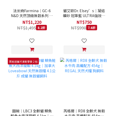
法米納Farmina｜GC-6
貓艾歐Dr. Elsey’s｜凝結
N&D 天然頂級無穀系列 室
礦砂 冠軍藍 ULTRA強效除
內/結紮貓 雞肉石榴 1.5KG
臭 40LB｜Cat Litter 40磅
NT$1,220
NT$750
貓砂 凝結礦砂 美國 艾爾博
NT$1,495
NT$990
8.2折
7.6折
士
買就送貓犬凍乾零食２包
囍碗｜LBC3 全齡貓 鯡魚
芮格爾｜RD8 全齡犬 無榖
鮭魚大西洋龍蝦 4.1kg｜加
水牛肉 高纖配方 454g｜