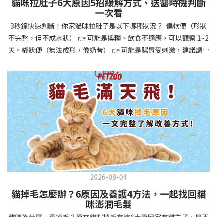
貓咪拉肚子6大原因5招緩解方式、送醫時機判斷
讓牠們學會如何與其他狗狗、動物和人類和平相處，減少恐懼或攻
一次看
擊行為。這種適應能力使幼犬未來能從容面對獸醫檢查、美容
3秒鐘快速判斷！你家貓咪拉肚子是以下哪種狀況？ 偏軟便（形狀
salon、寄宿或旅行等各種情境，大大提升生活品質。 訓練幼犬不只
不完整，但不成水狀） 👉 可能是換糧、飲食不適應，可以觀察 1~2
是教會指令，更是塑造性格和習慣的過程！ 透過耐心且一致的訓
天。糊狀便（無法成形，像奶昔） 👉 可能是腸胃受刺激，建議調整
練，你不僅能擁有一隻聽話的好狗狗，更能建立起相互尊重的終身
飲食、補充益生菌。水狀便（完全液體） 👉 可能是腸胃炎或感染，
伙伴關係。記住，現在投入的每一分鐘訓練，都將在未來十幾年的
若超過 24 小時沒改善，建議就醫。血便（帶血絲或黑色糞便） 👉
相處中獲得回報狗狗訓練指南，六步驟培養幼犬開始幼犬訓練時，
可能是嚴重腸胃問題，應立即帶去獸醫院！想知道貓咪拉肚子的真
系統性的方法能帶來最佳效果。從信任建立到習慣養成，每個階段
正原因，只要透過 5 個簡單步驟，就能判斷問題嚴重性，決定是否
都至關重要，缺一不可。良好的訓練應循序漸進，把握幼犬成長敏
需要就醫！接下來我們一起來看看該怎麼做吧！🐾 貓咪拉肚子怎麼
感期，以積極正向的方式引導。遵循這六個步驟，即使是第一次養
辦？5步驟判斷貓咪拉肚子是否需要馬上看醫生貓咪拉肚子的因素與
狗的新手，也能輕鬆將調皮的小狗訓練成聽話的好夥伴！建立信任
許多原因有關，更換食物、誤食異物或不乾淨的東西、寄生蟲、其
基礎 幼犬訓練的第一步不是教指令，而是建立信任。剛到新家的幼
他疾病。 5 步驟判斷貓咪拉肚子原因，要不要看醫生？當貓咪拉肚
犬可能感到緊張不安，給予適當空間適應環境很重要。用溫柔的聲
子時，不用慌張！透過以下 5 個步驟，就能快速判斷原因，並決定
音交談，提供安全舒適的窩，維持規律的餵食和如廁時間，讓幼犬
是否需要帶去獸醫院。📌 貓咪拉肚子判斷步驟1：觀察糞便的狀態：
感到安心。輕輕撫摸、溫柔擁抱，每天安排固定玩耍時間，這些都
2026-08-04
糞便質地是關鍵！不同形態代表不同的腸胃狀況📌 貓咪拉肚子判斷
能幫助建立初步的依附關係。教導基礎指令 當幼犬適應新環境並信
貓掉毛怎麼辦？6原因及養護4方法，一起找回貓
步驟2：回想最近的飲食變化：有沒有突然換飼料或罐頭？ 有沒有吃
任你後，可開始教導基本指令。從簡單的「坐下」開始，再逐步學
咪澎潤毛髮
到新零食或人類食物？ 是否誤食異物？📌 貓咪拉肚子判斷步驟3：
習「趴下」、「等待」和「過來」。每次訓練保持在5-10分鐘內，
貓咪為什麼一直掉毛？原來貓咪掉毛有這6大原因家有貓主子，是不