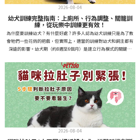
2026-08-04
幼犬訓練完整指南：上廁所、行為調整、關籠訓
練，從玩樂中訓練更有效！
為什麼要訓練幼犬？有什麼好處？許多人認為幼犬訓練只是為了教
會牠們一些花俏的把戲，但實際上，適當的訓練對幼犬和飼主都有
深遠的影響。幼犬期（約8週至6個月）是建立行為模式的關鍵時
期，這階段的訓練能奠定終身良好習慣的基礎，預防未來可能出現
的行為問題，並建立人犬間的健康關係。 建立安全健康的生活環境
透過基礎訓練，幼犬能學會家居規則，避免危險行為和破壞家具。
像是「不」和「放下」等指令可以阻止幼犬咬電線或誤食有害物
質，有效降低居家意外風險。規律的如廁訓練則能養成良好衛生習
慣，讓家中環境保持乾淨舒適。增強溝通與信任關係訓練過程就像
建立一種共同語言，幫助你和幼犬更好地理解彼此。當幼犬學會回
應你的指令，不只增加了互動機會，也建立了主人作為領導者的地
位。正向獎勵式訓練更能培養幼犬對你的信任感，強化情感連結，
創造更和諧的相處模式。培養社交技能與適應能力及早接觸各種環
2026-08-04
境和刺激，能幫助幼犬成長為自信穩定的成犬。適當的社會化訓練