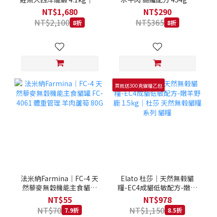
拿大 Loveabowl 天然無穀
REGAL 天然犬糧 狗飼料
NT$1,680
NT$290
糧 4.1公斤 成貓 無穀貓飼
NT$2,100
NT$365
8折
8折
料
買就送300克貓糧乙包
法米納Farmina｜FC-4 天
Elato 杜莎｜天然無榖貓
然藜麥無穀機能主食貓罐
糧-EC4成貓低敏配方-嫩羊
FC-4061 體重管理 羊肉蘆
野鹿 1.5kg｜杜莎 天然無
NT$55
NT$978
筍 80G
榖貓糧系列 貓糧
NT$70
NT$1,150
7.9折
8.5折