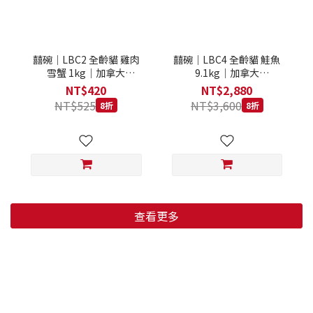
囍碗｜LBC2 全齡貓 雞肉
囍碗｜LBC4 全齡貓 鮭魚
雪蟹 1kg｜加拿大
9.1kg｜加拿大
Loveabowl 天然無穀糧 1
Loveabowl 天然無穀糧
NT$420
NT$2,880
公斤 成貓 無穀貓飼料
9.1公斤 成貓 無穀貓飼料
NT$525
NT$3,600
8折
8折
查看更多