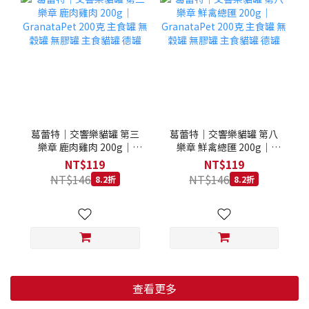
葛蕾特｜交響樂貓罐 第三
葛蕾特｜交響樂貓罐 第八
樂章 鹿肉雞肉 200g｜
樂章 鮮禽總匯 200g｜
GranataPet 200克 主食罐
GranataPet 200克 主食罐
NT$119
NT$119
無穀罐 無膠罐 主食貓罐 德
無穀罐 無膠罐 主食貓罐 德
NT$146
NT$146
8.2折
8.2折
罐
罐
查看更多