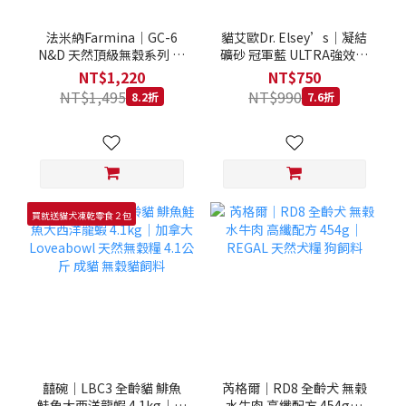
法米納Farmina｜GC-6
貓艾歐Dr. Elsey’s｜凝結
N&D 天然頂級無穀系列 室
礦砂 冠軍藍 ULTRA強效除
內/結紮貓 雞肉石榴 1.5KG
臭 40LB｜Cat Litter 40磅
NT$1,220
NT$750
貓砂 凝結礦砂 美國 艾爾博
NT$1,495
NT$990
8.2折
7.6折
士
買就送貓犬凍乾零食２包
囍碗｜LBC3 全齡貓 鯡魚
芮格爾｜RD8 全齡犬 無榖
鮭魚大西洋龍蝦 4.1kg｜加
水牛肉 高纖配方 454g｜