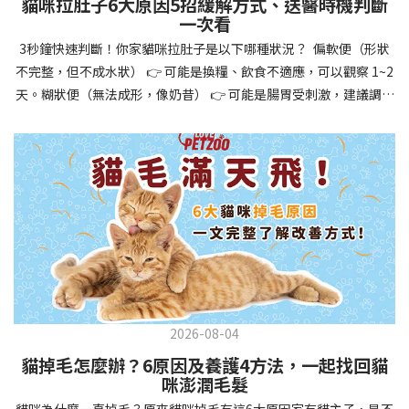
貓咪拉肚子6大原因5招緩解方式、送醫時機判斷
讓牠們學會如何與其他狗狗、動物和人類和平相處，減少恐懼或攻
一次看
擊行為。這種適應能力使幼犬未來能從容面對獸醫檢查、美容
3秒鐘快速判斷！你家貓咪拉肚子是以下哪種狀況？ 偏軟便（形狀
salon、寄宿或旅行等各種情境，大大提升生活品質。 訓練幼犬不只
不完整，但不成水狀） 👉 可能是換糧、飲食不適應，可以觀察 1~2
是教會指令，更是塑造性格和習慣的過程！ 透過耐心且一致的訓
天。糊狀便（無法成形，像奶昔） 👉 可能是腸胃受刺激，建議調整
練，你不僅能擁有一隻聽話的好狗狗，更能建立起相互尊重的終身
飲食、補充益生菌。水狀便（完全液體） 👉 可能是腸胃炎或感染，
伙伴關係。記住，現在投入的每一分鐘訓練，都將在未來十幾年的
若超過 24 小時沒改善，建議就醫。血便（帶血絲或黑色糞便） 👉
相處中獲得回報狗狗訓練指南，六步驟培養幼犬開始幼犬訓練時，
可能是嚴重腸胃問題，應立即帶去獸醫院！想知道貓咪拉肚子的真
系統性的方法能帶來最佳效果。從信任建立到習慣養成，每個階段
正原因，只要透過 5 個簡單步驟，就能判斷問題嚴重性，決定是否
都至關重要，缺一不可。良好的訓練應循序漸進，把握幼犬成長敏
需要就醫！接下來我們一起來看看該怎麼做吧！🐾 貓咪拉肚子怎麼
感期，以積極正向的方式引導。遵循這六個步驟，即使是第一次養
辦？5步驟判斷貓咪拉肚子是否需要馬上看醫生貓咪拉肚子的因素與
狗的新手，也能輕鬆將調皮的小狗訓練成聽話的好夥伴！建立信任
許多原因有關，更換食物、誤食異物或不乾淨的東西、寄生蟲、其
基礎 幼犬訓練的第一步不是教指令，而是建立信任。剛到新家的幼
他疾病。 5 步驟判斷貓咪拉肚子原因，要不要看醫生？當貓咪拉肚
犬可能感到緊張不安，給予適當空間適應環境很重要。用溫柔的聲
子時，不用慌張！透過以下 5 個步驟，就能快速判斷原因，並決定
音交談，提供安全舒適的窩，維持規律的餵食和如廁時間，讓幼犬
是否需要帶去獸醫院。📌 貓咪拉肚子判斷步驟1：觀察糞便的狀態：
感到安心。輕輕撫摸、溫柔擁抱，每天安排固定玩耍時間，這些都
2026-08-04
糞便質地是關鍵！不同形態代表不同的腸胃狀況📌 貓咪拉肚子判斷
能幫助建立初步的依附關係。教導基礎指令 當幼犬適應新環境並信
貓掉毛怎麼辦？6原因及養護4方法，一起找回貓
步驟2：回想最近的飲食變化：有沒有突然換飼料或罐頭？ 有沒有吃
任你後，可開始教導基本指令。從簡單的「坐下」開始，再逐步學
咪澎潤毛髮
到新零食或人類食物？ 是否誤食異物？📌 貓咪拉肚子判斷步驟3：
習「趴下」、「等待」和「過來」。每次訓練保持在5-10分鐘內，
貓咪為什麼一直掉毛？原來貓咪掉毛有這6大原因家有貓主子，是不