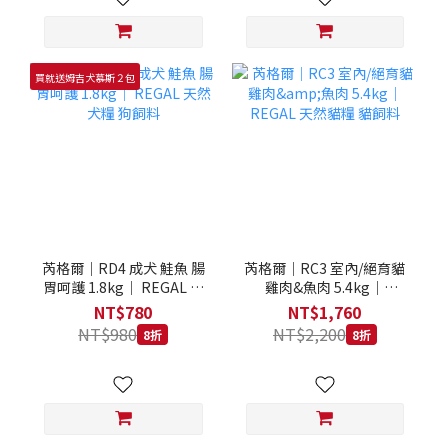
買就送姆吉犬慕斯２包
芮格爾｜RD4 成犬 鮭魚 腸
芮格爾｜RC3 室內/絕育貓
胃呵護 1.8kg｜ REGAL 天
雞肉&魚肉 5.4kg｜
然犬糧 狗飼料
REGAL 天然貓糧 貓飼料
NT$780
NT$1,760
NT$980
NT$2,200
8折
8折