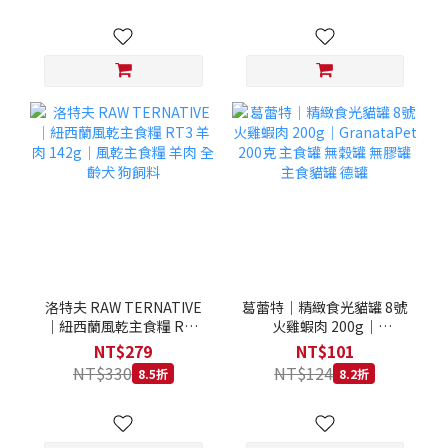
洛特夫 RAW TERNATIVE
葛蕾特｜精緻食光貓罐 8號
｜紐西蘭風乾主食糧 RT3
火雞蝦肉 200g｜
羊肉 142g｜風乾主食糧 羊
GranataPet 200克 主食罐
NT$279
NT$101
肉 全齡犬 狗飼料
無穀罐 無膠罐 主食貓罐 德
NT$330
NT$124
8.5折
8.2折
罐