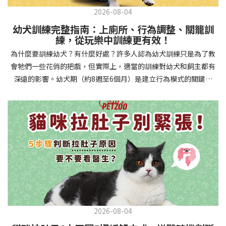
2026-08-04
幼犬訓練完整指南：上廁所、行為調整、關籠訓
練，從玩樂中訓練更有效！
為什麼要訓練幼犬？有什麼好處？許多人認為幼犬訓練只是為了教
會牠們一些花俏的把戲，但實際上，適當的訓練對幼犬和飼主都有
深遠的影響。幼犬期（約8週至6個月）是建立行為模式的關鍵時
期，這階段的訓練能奠定終身良好習慣的基礎，預防未來可能出現
的行為問題，並建立人犬間的健康關係。 建立安全健康的生活環境
透過基礎訓練，幼犬能學會家居規則，避免危險行為和破壞家具。
像是「不」和「放下」等指令可以阻止幼犬咬電線或誤食有害物
質，有效降低居家意外風險。規律的如廁訓練則能養成良好衛生習
慣，讓家中環境保持乾淨舒適。增強溝通與信任關係訓練過程就像
建立一種共同語言，幫助你和幼犬更好地理解彼此。當幼犬學會回
應你的指令，不只增加了互動機會，也建立了主人作為領導者的地
位。正向獎勵式訓練更能培養幼犬對你的信任感，強化情感連結，
創造更和諧的相處模式。培養社交技能與適應能力及早接觸各種環
2026-08-04
境和刺激，能幫助幼犬成長為自信穩定的成犬。適當的社會化訓練