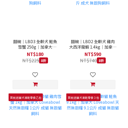
囍碗｜LBD3 全齡犬 鮭魚
囍碗｜LBD2 全齡犬 雞肉
雪蟹 250g｜加拿大
大西洋龍蝦 1.4kg｜加拿大
Loveabowl 天然無穀糧
Loveabowl 天然無穀糧
NT$180
NT$590
250克 成犬 無穀狗飼料
1.4公斤 成犬 無穀狗飼料
NT$225
NT$740
8折
8折
買就送貓犬凍乾零食乙包
買就送貓犬凍乾零食３包