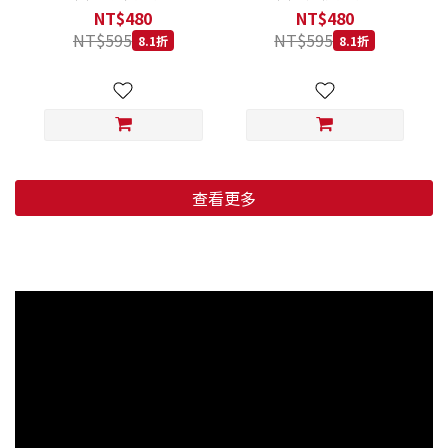
低穀鱈魚甜橙 小顆粒 800G
羊肉藍莓 小顆粒 800G
NT$480
NT$480
NT$595
NT$595
8.1折
8.1折
查看更多