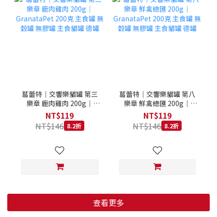
葛蕾特｜交響樂貓罐 第三
葛蕾特｜交響樂貓罐 第八
樂章 鹿肉雞肉 200g｜
樂章 鮮禽總匯 200g｜
GranataPet 200克 主食罐
GranataPet 200克 主食罐
NT$119
NT$119
無穀罐 無膠罐 主食貓罐 德
無穀罐 無膠罐 主食貓罐 德
NT$146
NT$146
8.2折
8.2折
罐
罐
查看更多