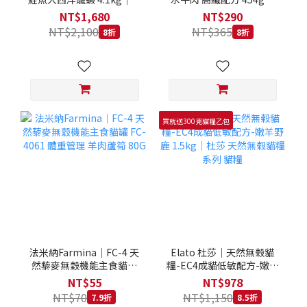
拿大 Loveabowl 天然無穀
REGAL 天然犬糧 狗飼料
NT$1,680
NT$290
糧 4.1公斤 成貓 無穀貓飼
NT$2,100
NT$365
8折
8折
料
買就送300克貓糧乙包
法米納Farmina｜FC-4 天
Elato 杜莎｜天然無榖貓
然藜麥無穀機能主食貓罐
糧-EC4成貓低敏配方-嫩羊
FC-4061 體重管理 羊肉蘆
野鹿 1.5kg｜杜莎 天然無
NT$55
NT$978
筍 80G
榖貓糧系列 貓糧
NT$70
NT$1,150
7.9折
8.5折