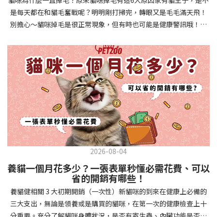
確認環境與生活作息：最近是否搬家、換貓砂、新成員加入？ 天氣
避免幼犬注意力分散。使用清晰一致的口令和手勢，成功時立即給
是每天都在和貓毛奮戰呢？明明剛打掃完，轉眼又是毛毛滿天飛！
是否有變化？ 飼主是否長時間外出？📌 貓咪拉肚子判斷步驟4：觀
予獎勵和讚美。記住，重複是學習的關鍵，每天多次短時間練習效
別擔心～貓咪掉毛是很正常現象，但有時也可能是健康警訊哦！以
察貓咪的精神與食慾：貓咪精神好嗎？、食慾是否正常？，可先觀
果最佳。調整日常行為除了基本指令，幼犬還需學習生活禮儀。如
下是常見的六大掉毛原因和實用改善妙招，讓毛孩健康、家裡乾淨
察 1~2 天，調整飲食、補充水分。如果貓咪 不吃不喝、 嗜睡、體重
廁訓練是優先項目—建立固定的如廁時間和地點，當幼犬正確如廁
兩全其美！貓咪掉毛原因1. 皮膚問題貓咪皮膚問題是造成掉毛的常
下降，表示身體狀況不佳，應儘快就醫！📌 貓咪拉肚子判斷步驟5：
時立即獎勵。另外要處理的常見問題包括咬人、啃咬家具和亂叫。
見兇手！皮膚發炎、感染或是長期搔癢，都會讓貓咪的毛髮失去健
檢查是否需要帶去看獸醫 如果拉肚子 1~2 次但精神好、食慾正常，
每當出現不當行為，給予適當替代品（如咬玩具代替咬手），並在
康光澤並大量脫落。常見的皮膚問題包括皮膚黴菌、細菌感染、疥
可以先觀察，如果腹瀉超過 48 小時或水狀腹瀉 + 嗜睡、食慾下降、
幼犬選擇正確行為時獎勵，這比責罵更有效。社交化訓練 兩個月大
癬蟲等寄生蟲，甚至是皮膚過度乾燥。如果發現貓咪皮膚有紅腫、
嘔吐 應立即就醫。 透過這 5 個步驟，你可以快速判斷貓咪拉肚子的
的幼犬正處於社會化黃金期，這階段的經驗將深刻影響未來性格。
結痂、脫屑或異常氣味，同時伴隨掉毛，建議盡快帶牠看獸醫哦！
原因與嚴重程度，確保毛孩的腸胃健康！如果不確定情況，還是建
安排幼犬接觸不同人類（包括兒童、戴眼鏡的人、使用拐杖的人
貓咪掉毛原因2. 過敏誰說只有人類會過敏？貓咪也會！貓咪可能對
議讓獸醫檢查，才能安心哦！🐾💖4種高風險群貓咪拉肚子要小心高
等）、各種動物、交通工具和環境聲音。起初保持在安全、受控的
環境中的塵蟎、花粉、清潔劑，甚至是食物中的某些成分產生過敏
風險貓咪包含：幼貓、老貓、懷孕貓、有慢性疾病貓，這些貓咪在
情境中，逐漸增加複雜度。每次正面社交體驗後給予獎勵，建立幼
反應。過敏症狀不只是打噴嚏、流眼淚，還會引起皮膚搔癢和掉毛
身體狀況出現警訊時要特別注意，如拉肚子次數超過2次以上，就建
犬對新事物的積極態度。進階技巧強化 基礎訓練穩固後，可以進入
問題。特別是食物過敏，更是常被忽略的掉毛元兇！如果貓咪經常
議直接尋求獸醫協助。2要訣判斷貓咪拉肚子要不要看醫生 高風險貓
更複雜的技巧訓練。這包括遠距離控制、不同干擾下的指令遵從、
2026-08-04
抓癢或舔舐特定部位，同時伴隨掉毛，很可能是過敏在作怪呢！貓
咪拉肚子次數超過2次以上，就建議直接尋求獸醫協助。正常且健康
多步驟動作等。使用延遲獎勵技巧，讓幼犬學會即使沒有立即獎勵
養貓一個月花多少？一張表單秒懂必需花費、可以
咪掉毛原因3. 營養不足貓咪的毛髮健康與營養息息相關！當貓咪飲
的貓咪，如拉肚子超過2-3天，建議直接尋求獸醫師協助。並記得提
也能保持良好行為。引入不同環境中的訓練，如公園、寵物店等，
省的開銷有哪些！
食中缺乏必要的蛋白質、脂肪酸（尤其是Omega-3和Omega-
供觀察紀錄給予獸醫師進行專業判斷。貓咪拉肚子但精神很好？如
幫助幼犬在各種情境下都能聽從指令。維持良好習慣 成功的訓練不
養貓健相關 3 大初期開銷（一次性）新貓咪的到來在健康上必備的
6）、維生素或礦物質時，毛髮就會變得乾燥、脆弱，容易斷裂脫
果飼主有發現貓咪拉肚子的情形，但貓咪的精神很好。有可能與飲
是一次性的，而是需要持續維護。即使幼犬已經掌握所有技能，也
三大支出，無論是領養或是購買的貓咪，在第一次的健康檢查上十
落。長期餵食低品質或不均衡的貓糧，可能使貓咪營養不良，進而
食方便相關，回想是否進食新的食物，或是正進行飼料更換的過
要定期複習，防止行為退化。將訓練融入日常生活，如出門前的
分重要。充分了解貓咪身體狀況，是否有寄生蟲、內臟功能是否健