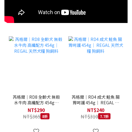
芮格爾｜RD8 全齡犬 無榖
芮格爾｜RD4 成犬 鮭魚 腸
水牛肉 高纖配方 454g｜
胃呵護 454g｜ REGAL 天
REGAL 天然犬糧 狗飼料
然犬糧 狗飼料
NT$290
NT$240
NT$365
NT$310
8折
7.7折