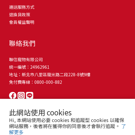
問題，才能避免小問題變大病！貓掉毛嚴重怎麼辦？4重點從日常生
有很大的關聯！冬天太冷，腸胃蠕動變慢，容易消化不良；夏天太
和獨立能力。 幼犬訓練常見問題Q1: 幾個月大的幼犬最適合開始訓
運送服務方式
的紙箱。建議一開始可以購買單價較低的入門款，觀察一下貓咪的
活中輕鬆改善看到滿屋子的貓毛是不是很抓狂？別擔心！其實只要
熱，水分流失快，腸道可能變得敏感，導致糞便變軟或拉稀。如果
練？A: 訓練可從幼犬到家首日開始（約8-10週大）。3-16週是社會
退換貨政策
使用狀況，再考慮購買「豪宅」！ 項目費用用品貓碗$300貓窩
透過一些簡單的日常照護方式，就能有效減少貓咪掉毛情況。從梳
換季時沒有適當調整環境，貓咪的腸胃就可能跟著「鬧脾氣」。冬
化黃金期，每次訓練控制在5-10分鐘內。Q2: 幼犬如廁訓練需要多久
會員權益聲明
$500貓跳台$1,500貓砂盆$500貓抓板$300外出籠$1,000一次性養貓
毛、洗澡到增加互動和營養調整，這些小撇步不僅能幫助貓咪維持
天注意保暖，提供暖墊、厚毯，避免冷風直吹。夏天補充水分，可
才能成功？A: 通常需要4-6個月，小型犬可能較慢。關鍵是固定時間
用品相關花費1：貓碗貓咪進食的物品，挑選上可偏向貓碗+有碗架
健康的皮毛，也能讓家裡的貓毛困擾大大減少！跟著以下重點一起
以加點湯罐、鮮食湯水，讓貓咪願意多喝水。避免冷熱交替太快，
帶出門，並立即獎勵正確行為。Q3: 幼犬亂咬家具怎麼辦？A: 提供專
的，可減少貓咪進食時的負擔。一次性養貓用品相關花費2：貓窩貓
行動吧！ 預防貓掉毛方法1：勤勞梳毛養貓必備神器就是各種梳子
像是開冷氣又突然關掉，容易讓貓咪腸胃受影響。重點提醒：換季
聯絡我們
屬啃咬玩具作替代品，發現不當啃咬時堅定說「不」，並引導至適
咪是非常需要安全感的動物，可以準備一個專屬他的「寶座」，當
啦！勤勞梳毛是最直接有效的掉毛控制方法。定期梳理可以幫貓咪
時，記得關心貓咪的腸胃狀況，適當調整環境，幫助毛孩適應！ 貓
合的玩具。確保足夠運動減少無聊行為。Q4: 如何阻止幼犬在家中亂
貓咪感到緊張或焦慮時可進到他的安全區域。一次性養貓用品相關
清除鬆動的死毛，減少牠們自行舔毛時吞入的毛球量，更能預防毛
咪拉肚子原因4. 寄生蟲或疾病感染貓咪如果持續拉肚子，甚至糞便
尿尿？A: 建立固定如廁時間表，成功時立即獎勵。限制活動範圍並
聯信寵物有限公司
花費3：貓跳台貓咪雖然不需要外出進行放電，但在家中還是需要擺
髮打結和皮膚問題。建議週期：短毛貓每週梳1-2次，長毛貓則建議
有血絲、異味特別重，那就要小心可能是 寄生蟲感染（如蛔蟲、鈎
密切監督。意外發生時不責罵，使用專用除臭劑徹底清理。Q5: 幼犬
統一編號：24962961
放高度適合的貓跳台提供貓咪玩耍，貓跳台與貓窩相同，能給予貓
2-3天梳一次。挑選合適的梳具也很重要，可以準備橡膠刷、鬃毛刷
蟲、球蟲）或腸胃炎、腸道疾病。這類情況會影響營養吸收，長期
一直吠叫怎麼辦？A: 找出原因（尋求注意力、警戒、焦慮）。訓練
地址：新北市八里區龍米路二段228-8號9樓
咪對於環境的安全感。一次性養貓用品相關花費4：貓砂盆貓咪排泄
或專用脫毛梳，依照毛質選擇。記得將梳毛變成愉快的日常儀式，
下來甚至可能造成貓咪消瘦、免疫力下降。定期驅蟲（幼貓建議每
「安靜」指令，停止吠叫時獎勵。避免對吠叫作出反應，確保充分
免付費專線：0800-000-882
用品，可選擇合適貓咪體型大小，不宜過小。一次性養貓用品相關
不僅能增加你們的互動時間，也讓貓咪享受被梳理的舒適感！預防
月一次，成貓每 3~6 個月一次）。觀察貓咪精神狀態，如果還伴隨
運動減少過度精力。Q6: 幼犬訓練中可以使用懲罰嗎？A: 不建議。正
花費5：貓抓板貓咪會有磨爪的習慣，為了我們的沙發或是地毯著
貓掉毛方法2：定期洗澡「貓咪會自己清潔，不需要洗澡」這個想法
嘔吐、食慾下降，務必儘早就醫。重點提醒：如果貓咪拉肚子超過 2
向獎勵比懲罰更有效且健康。懲罰可能導致恐懼或攻擊行為，破壞
想，需要準備一個能夠讓牠們放肆磨爪的貓抓板。一次性養貓用品
其實不完全正確哦！適當的洗澡能幫助貓咪清除死毛和皮屑，減少
天，或糞便異常，應立即帶去獸醫院檢查！ 貓咪拉肚子原因5. 情緒
信任關係。專注獎勵好行為，重新引導不良行為。Q7: 幼犬害怕其他
相關花費6：外出籠雖然貓咪平常不會外出，但當有美容或醫療需求
過敏原，特別是對長毛貓或油性皮膚的貓咪更有幫助。但注意，洗
壓力影響腸胃壓力不只影響人類，也會影響貓咪的腸胃！過度緊
狗狗怎麼辦？A: 循序漸進社交化，從友善成犬開始。不強迫互動，
此網站使用 cookies
時，外出籠就非常重要，平常也可以適度讓貓咪適應外出籠，避免
澡頻率不宜過高，一般室內貓咪1-3個月洗一次就足夠，過度洗澡反
張、焦慮、驚嚇（如煙火聲、大聲喧嘩），都可能讓貓咪拉肚子。
正面經驗後給予獎勵。考慮參加專業幼犬社交課程。Q8: 幼犬分離焦
Hi, 本網站使用必要 cookies 和追蹤型 cookies 以確保
緊急情況時，貓咪過度抗拒。總結來說貓咪在健康及用品的一次性
而會造成皮膚乾燥。選擇專為貓咪設計的溫和洗毛精，洗後一定要
尤其是個性敏感的貓咪，對變化的適應力比較低，壓力一大，腸胃
慮要如何處理？A: 練習短暫分離，逐漸延長。離開和返家時保持低
網站服務，後者將在獲得你的同意後才會執行追蹤。
了
費用大約落在 $ 7900~ $ 11600不等。雖說金額看起來不少，但以上
完全吹乾，避免濕毛造成皮膚問題。如果貓咪特別害怕洗澡，可以
就先「罷工」。減少壓力來源，盡量讓貓咪的作息固定。給貓咪陪
解更多
調。提供能分散注意力的玩具，建立可預測的離家儀式。每隻幼犬