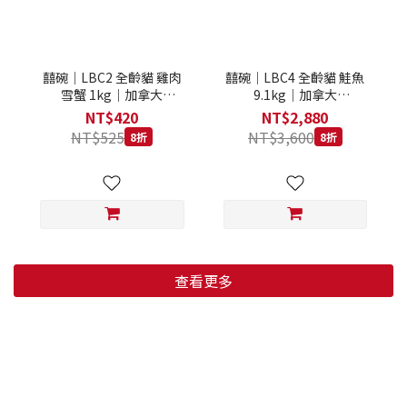
囍碗｜LBC2 全齡貓 雞肉
囍碗｜LBC4 全齡貓 鮭魚
雪蟹 1kg｜加拿大
9.1kg｜加拿大
Loveabowl 天然無穀糧 1
Loveabowl 天然無穀糧
NT$420
NT$2,880
公斤 成貓 無穀貓飼料
9.1公斤 成貓 無穀貓飼料
NT$525
NT$3,600
8折
8折
查看更多