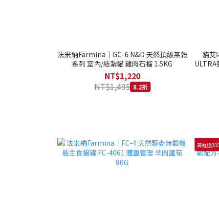
法米納Farmina｜GC-6 N&D 天然頂級無穀
貓艾歐
系列 室內/結紮貓 雞肉石榴 1.5KG
ULTRA
NT$1,220
NT$1,495
8.2折
買就送30