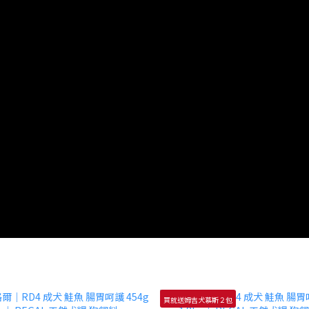
買就送姆吉犬慕斯２包