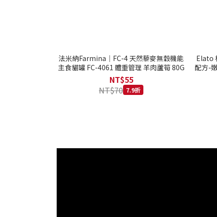
法米納Farmina｜FC-4 天然藜麥無穀機能
Ela
主食貓罐 FC-4061 體重管理 羊肉蘆筍 80G
配方-嫩
NT$55
NT$70
7.9折