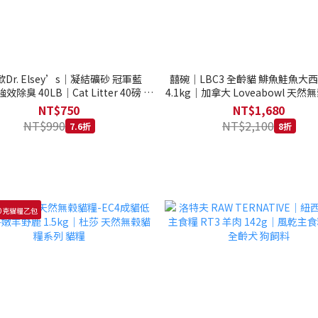
Dr. Elsey’s｜凝結礦砂 冠軍藍
囍碗｜LBC3 全齡貓 鯡魚鮭魚大
強效除臭 40LB｜Cat Litter 40磅 貓
4.1kg｜加拿大 Loveabowl 天然無
砂 凝結礦砂 美國 艾爾博士
公斤 成貓 無穀貓飼料
NT$750
NT$1,680
NT$990
NT$2,100
7.6折
8折
0克貓糧乙包