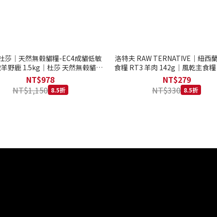
to 杜莎｜天然無榖貓糧-EC4成貓低敏
洛特夫 RAW TERNATIVE｜紐
羊野鹿 1.5kg｜杜莎 天然無榖貓糧
食糧 RT3 羊肉 142g｜風乾主食糧
系列 貓糧
齡犬 狗飼料
NT$978
NT$279
NT$1,150
NT$330
8.5折
8.5折