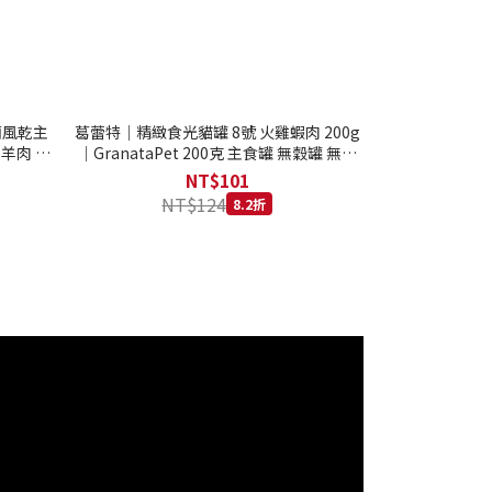
西蘭風乾主
葛蕾特｜精緻食光貓罐 8號 火雞蝦肉 200g
 羊肉 全
｜GranataPet 200克 主食罐 無穀罐 無膠
罐 主食貓罐 德罐
NT$101
NT$124
8.2折