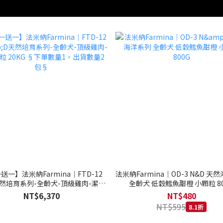
送一】法米納Farmina｜FTD-12
法米納Farmina｜OD-3 N&D 天
天然培育系列-全齡犬-頂級雞肉-潔牙
全齡犬 低穀鱈魚甜橙 小顆粒 80
20KG §下單數量1，出貨數量2包§
NT$6,370
NT$480
NT$595
8.1折