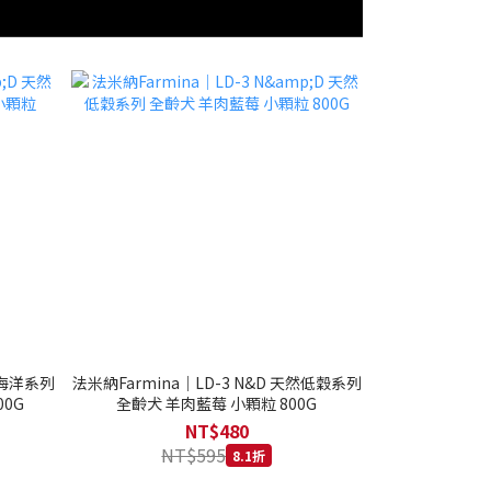
然海洋系列
法米納Farmina｜LD-3 N&D 天然低穀系列
0G
全齡犬 羊肉藍莓 小顆粒 800G
NT$480
NT$595
8.1折