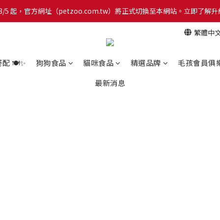
網！8/5 起，官方網址（petzoo.com.tw）將正式切換至本網站。立即
網！8/5 起，官方網址（petzoo.com.tw）將正式切換至本網站。立即
繁體中
【新朋友見面禮】現在註冊即領 $100 購物金！全館滿 $1,500 享免運優惠 
網！8/5 起，官方網址（petzoo.com.tw）將正式切換至本網站。立即
 🍽️✨
狗狗食品
貓咪食品
精選品牌
毛孩會員俱
最新消息