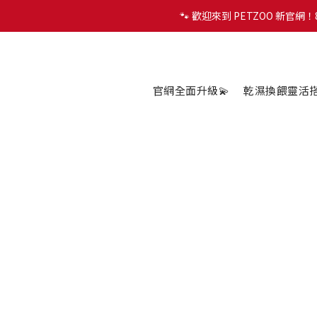
🐾 歡迎來到 PETZOO 新官
🐾 歡迎來到 PETZOO 新官
✨
🐾 歡迎來到 PETZOO 新官
官網全面升級💫
乾濕換餵靈活搭配