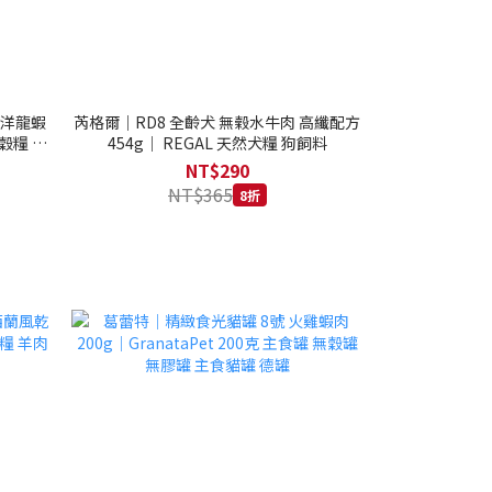
西洋龍蝦
芮格爾｜RD8 全齡犬 無榖水牛肉 高纖配方
穀糧 4.1
454g｜ REGAL 天然犬糧 狗飼料
NT$290
NT$365
8折