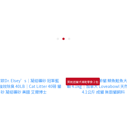
買就送貓犬凍乾零食２包