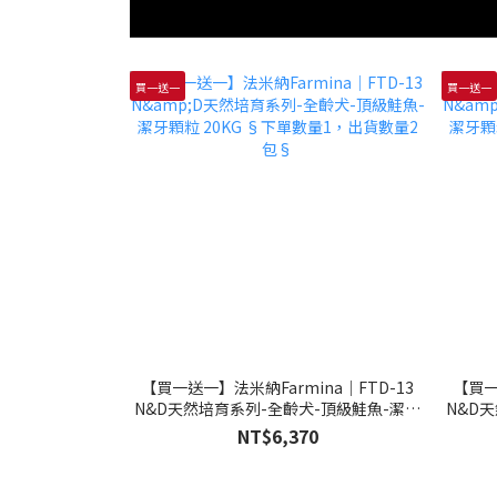
買一送一
買一送一
【買一送一】法米納Farmina｜FTD-13
【買一
N&D天然培育系列-全齡犬-頂級鮭魚-潔牙
N&D
顆粒 20KG §下單數量1，出貨數量2包§
顆粒 
NT$6,370