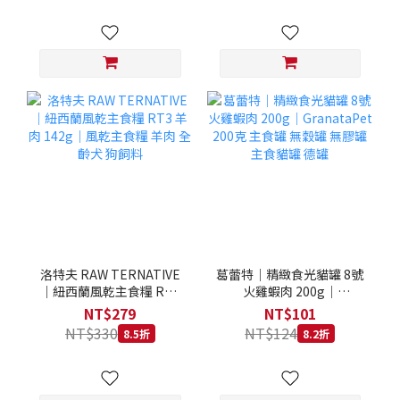
洛特夫 RAW TERNATIVE
葛蕾特｜精緻食光貓罐 8號
｜紐西蘭風乾主食糧 RT3
火雞蝦肉 200g｜
羊肉 142g｜風乾主食糧 羊
GranataPet 200克 主食罐
NT$279
NT$101
肉 全齡犬 狗飼料
無穀罐 無膠罐 主食貓罐 德
NT$330
NT$124
8.5折
8.2折
罐