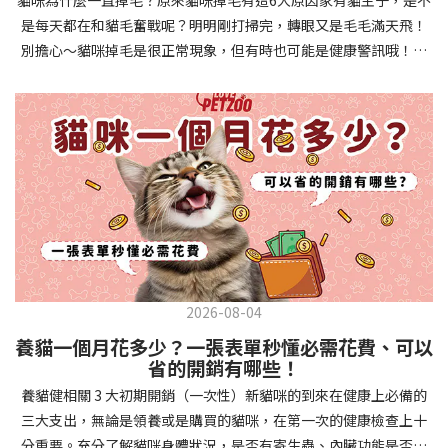
確認環境與生活作息：最近是否搬家、換貓砂、新成員加入？ 天氣
避免幼犬注意力分散。使用清晰一致的口令和手勢，成功時立即給
是每天都在和貓毛奮戰呢？明明剛打掃完，轉眼又是毛毛滿天飛！
是否有變化？ 飼主是否長時間外出？📌 貓咪拉肚子判斷步驟4：觀
予獎勵和讚美。記住，重複是學習的關鍵，每天多次短時間練習效
別擔心～貓咪掉毛是很正常現象，但有時也可能是健康警訊哦！以
察貓咪的精神與食慾：貓咪精神好嗎？、食慾是否正常？，可先觀
果最佳。調整日常行為除了基本指令，幼犬還需學習生活禮儀。如
下是常見的六大掉毛原因和實用改善妙招，讓毛孩健康、家裡乾淨
察 1~2 天，調整飲食、補充水分。如果貓咪 不吃不喝、 嗜睡、體重
廁訓練是優先項目—建立固定的如廁時間和地點，當幼犬正確如廁
兩全其美！貓咪掉毛原因1. 皮膚問題貓咪皮膚問題是造成掉毛的常
下降，表示身體狀況不佳，應儘快就醫！📌 貓咪拉肚子判斷步驟5：
時立即獎勵。另外要處理的常見問題包括咬人、啃咬家具和亂叫。
見兇手！皮膚發炎、感染或是長期搔癢，都會讓貓咪的毛髮失去健
檢查是否需要帶去看獸醫 如果拉肚子 1~2 次但精神好、食慾正常，
每當出現不當行為，給予適當替代品（如咬玩具代替咬手），並在
康光澤並大量脫落。常見的皮膚問題包括皮膚黴菌、細菌感染、疥
可以先觀察，如果腹瀉超過 48 小時或水狀腹瀉 + 嗜睡、食慾下降、
幼犬選擇正確行為時獎勵，這比責罵更有效。社交化訓練 兩個月大
癬蟲等寄生蟲，甚至是皮膚過度乾燥。如果發現貓咪皮膚有紅腫、
嘔吐 應立即就醫。 透過這 5 個步驟，你可以快速判斷貓咪拉肚子的
的幼犬正處於社會化黃金期，這階段的經驗將深刻影響未來性格。
結痂、脫屑或異常氣味，同時伴隨掉毛，建議盡快帶牠看獸醫哦！
原因與嚴重程度，確保毛孩的腸胃健康！如果不確定情況，還是建
安排幼犬接觸不同人類（包括兒童、戴眼鏡的人、使用拐杖的人
貓咪掉毛原因2. 過敏誰說只有人類會過敏？貓咪也會！貓咪可能對
議讓獸醫檢查，才能安心哦！🐾💖4種高風險群貓咪拉肚子要小心高
等）、各種動物、交通工具和環境聲音。起初保持在安全、受控的
環境中的塵蟎、花粉、清潔劑，甚至是食物中的某些成分產生過敏
風險貓咪包含：幼貓、老貓、懷孕貓、有慢性疾病貓，這些貓咪在
情境中，逐漸增加複雜度。每次正面社交體驗後給予獎勵，建立幼
反應。過敏症狀不只是打噴嚏、流眼淚，還會引起皮膚搔癢和掉毛
身體狀況出現警訊時要特別注意，如拉肚子次數超過2次以上，就建
犬對新事物的積極態度。進階技巧強化 基礎訓練穩固後，可以進入
問題。特別是食物過敏，更是常被忽略的掉毛元兇！如果貓咪經常
議直接尋求獸醫協助。2要訣判斷貓咪拉肚子要不要看醫生 高風險貓
更複雜的技巧訓練。這包括遠距離控制、不同干擾下的指令遵從、
2026-08-04
抓癢或舔舐特定部位，同時伴隨掉毛，很可能是過敏在作怪呢！貓
咪拉肚子次數超過2次以上，就建議直接尋求獸醫協助。正常且健康
多步驟動作等。使用延遲獎勵技巧，讓幼犬學會即使沒有立即獎勵
養貓一個月花多少？一張表單秒懂必需花費、可以
咪掉毛原因3. 營養不足貓咪的毛髮健康與營養息息相關！當貓咪飲
的貓咪，如拉肚子超過2-3天，建議直接尋求獸醫師協助。並記得提
也能保持良好行為。引入不同環境中的訓練，如公園、寵物店等，
省的開銷有哪些！
食中缺乏必要的蛋白質、脂肪酸（尤其是Omega-3和Omega-
供觀察紀錄給予獸醫師進行專業判斷。貓咪拉肚子但精神很好？如
幫助幼犬在各種情境下都能聽從指令。維持良好習慣 成功的訓練不
養貓健相關 3 大初期開銷（一次性）新貓咪的到來在健康上必備的
6）、維生素或礦物質時，毛髮就會變得乾燥、脆弱，容易斷裂脫
果飼主有發現貓咪拉肚子的情形，但貓咪的精神很好。有可能與飲
是一次性的，而是需要持續維護。即使幼犬已經掌握所有技能，也
三大支出，無論是領養或是購買的貓咪，在第一次的健康檢查上十
落。長期餵食低品質或不均衡的貓糧，可能使貓咪營養不良，進而
食方便相關，回想是否進食新的食物，或是正進行飼料更換的過
要定期複習，防止行為退化。將訓練融入日常生活，如出門前的
分重要。充分了解貓咪身體狀況，是否有寄生蟲、內臟功能是否健