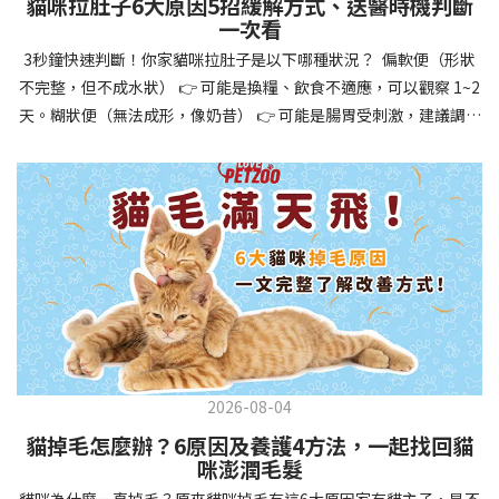
貓咪拉肚子6大原因5招緩解方式、送醫時機判斷
讓牠們學會如何與其他狗狗、動物和人類和平相處，減少恐懼或攻
一次看
擊行為。這種適應能力使幼犬未來能從容面對獸醫檢查、美容
3秒鐘快速判斷！你家貓咪拉肚子是以下哪種狀況？ 偏軟便（形狀
salon、寄宿或旅行等各種情境，大大提升生活品質。 訓練幼犬不只
不完整，但不成水狀） 👉 可能是換糧、飲食不適應，可以觀察 1~2
是教會指令，更是塑造性格和習慣的過程！ 透過耐心且一致的訓
天。糊狀便（無法成形，像奶昔） 👉 可能是腸胃受刺激，建議調整
練，你不僅能擁有一隻聽話的好狗狗，更能建立起相互尊重的終身
飲食、補充益生菌。水狀便（完全液體） 👉 可能是腸胃炎或感染，
伙伴關係。記住，現在投入的每一分鐘訓練，都將在未來十幾年的
若超過 24 小時沒改善，建議就醫。血便（帶血絲或黑色糞便） 👉
相處中獲得回報狗狗訓練指南，六步驟培養幼犬開始幼犬訓練時，
可能是嚴重腸胃問題，應立即帶去獸醫院！想知道貓咪拉肚子的真
系統性的方法能帶來最佳效果。從信任建立到習慣養成，每個階段
正原因，只要透過 5 個簡單步驟，就能判斷問題嚴重性，決定是否
都至關重要，缺一不可。良好的訓練應循序漸進，把握幼犬成長敏
需要就醫！接下來我們一起來看看該怎麼做吧！🐾 貓咪拉肚子怎麼
感期，以積極正向的方式引導。遵循這六個步驟，即使是第一次養
辦？5步驟判斷貓咪拉肚子是否需要馬上看醫生貓咪拉肚子的因素與
狗的新手，也能輕鬆將調皮的小狗訓練成聽話的好夥伴！建立信任
許多原因有關，更換食物、誤食異物或不乾淨的東西、寄生蟲、其
基礎 幼犬訓練的第一步不是教指令，而是建立信任。剛到新家的幼
他疾病。 5 步驟判斷貓咪拉肚子原因，要不要看醫生？當貓咪拉肚
犬可能感到緊張不安，給予適當空間適應環境很重要。用溫柔的聲
子時，不用慌張！透過以下 5 個步驟，就能快速判斷原因，並決定
音交談，提供安全舒適的窩，維持規律的餵食和如廁時間，讓幼犬
是否需要帶去獸醫院。📌 貓咪拉肚子判斷步驟1：觀察糞便的狀態：
感到安心。輕輕撫摸、溫柔擁抱，每天安排固定玩耍時間，這些都
2026-08-04
糞便質地是關鍵！不同形態代表不同的腸胃狀況📌 貓咪拉肚子判斷
能幫助建立初步的依附關係。教導基礎指令 當幼犬適應新環境並信
貓掉毛怎麼辦？6原因及養護4方法，一起找回貓
步驟2：回想最近的飲食變化：有沒有突然換飼料或罐頭？ 有沒有吃
任你後，可開始教導基本指令。從簡單的「坐下」開始，再逐步學
咪澎潤毛髮
到新零食或人類食物？ 是否誤食異物？📌 貓咪拉肚子判斷步驟3：
習「趴下」、「等待」和「過來」。每次訓練保持在5-10分鐘內，
貓咪為什麼一直掉毛？原來貓咪掉毛有這6大原因家有貓主子，是不