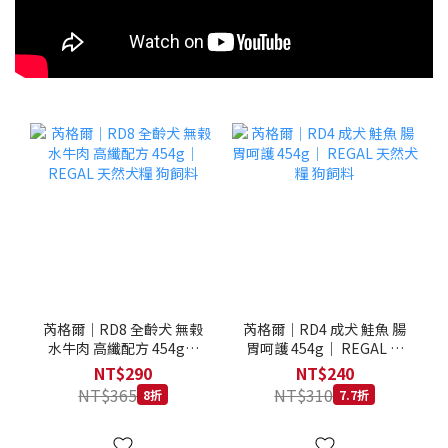
芮格爾｜RD8 全齡犬 無榖
芮格爾｜RD4 成犬 鮭魚 腸
水牛肉 高纖配方 454g｜
胃呵護 454g｜ REGAL 天
REGAL 天然犬糧 狗飼料
然犬糧 狗飼料
NT$290
NT$240
NT$365
NT$310
8折
7.7折