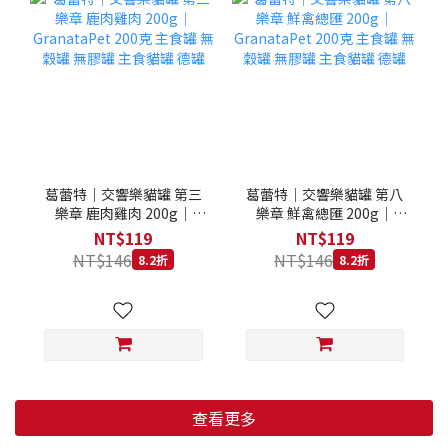
葛蕾特｜交響樂貓罐 第三
葛蕾特｜交響樂貓罐 第八
樂章 鹿肉雞肉 200g｜
樂章 鮮禽總匯 200g｜
GranataPet 200克 主食罐
GranataPet 200克 主食罐
NT$119
NT$119
無穀罐 無膠罐 主食貓罐 德
無穀罐 無膠罐 主食貓罐 德
NT$146
NT$146
8.2折
8.2折
罐
罐
查看更多