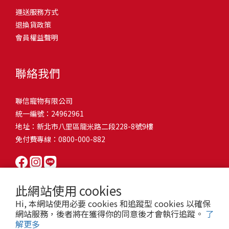
問題，才能避免小問題變大病！貓掉毛嚴重怎麼辦？4重點從日常生
有很大的關聯！冬天太冷，腸胃蠕動變慢，容易消化不良；夏天太
和獨立能力。 幼犬訓練常見問題Q1: 幾個月大的幼犬最適合開始訓
運送服務方式
的紙箱。建議一開始可以購買單價較低的入門款，觀察一下貓咪的
活中輕鬆改善看到滿屋子的貓毛是不是很抓狂？別擔心！其實只要
熱，水分流失快，腸道可能變得敏感，導致糞便變軟或拉稀。如果
練？A: 訓練可從幼犬到家首日開始（約8-10週大）。3-16週是社會
退換貨政策
使用狀況，再考慮購買「豪宅」！ 項目費用用品貓碗$300貓窩
透過一些簡單的日常照護方式，就能有效減少貓咪掉毛情況。從梳
換季時沒有適當調整環境，貓咪的腸胃就可能跟著「鬧脾氣」。冬
化黃金期，每次訓練控制在5-10分鐘內。Q2: 幼犬如廁訓練需要多久
會員權益聲明
$500貓跳台$1,500貓砂盆$500貓抓板$300外出籠$1,000一次性養貓
毛、洗澡到增加互動和營養調整，這些小撇步不僅能幫助貓咪維持
天注意保暖，提供暖墊、厚毯，避免冷風直吹。夏天補充水分，可
才能成功？A: 通常需要4-6個月，小型犬可能較慢。關鍵是固定時間
用品相關花費1：貓碗貓咪進食的物品，挑選上可偏向貓碗+有碗架
健康的皮毛，也能讓家裡的貓毛困擾大大減少！跟著以下重點一起
以加點湯罐、鮮食湯水，讓貓咪願意多喝水。避免冷熱交替太快，
帶出門，並立即獎勵正確行為。Q3: 幼犬亂咬家具怎麼辦？A: 提供專
的，可減少貓咪進食時的負擔。一次性養貓用品相關花費2：貓窩貓
行動吧！ 預防貓掉毛方法1：勤勞梳毛養貓必備神器就是各種梳子
像是開冷氣又突然關掉，容易讓貓咪腸胃受影響。重點提醒：換季
聯絡我們
屬啃咬玩具作替代品，發現不當啃咬時堅定說「不」，並引導至適
咪是非常需要安全感的動物，可以準備一個專屬他的「寶座」，當
啦！勤勞梳毛是最直接有效的掉毛控制方法。定期梳理可以幫貓咪
時，記得關心貓咪的腸胃狀況，適當調整環境，幫助毛孩適應！ 貓
合的玩具。確保足夠運動減少無聊行為。Q4: 如何阻止幼犬在家中亂
貓咪感到緊張或焦慮時可進到他的安全區域。一次性養貓用品相關
清除鬆動的死毛，減少牠們自行舔毛時吞入的毛球量，更能預防毛
咪拉肚子原因4. 寄生蟲或疾病感染貓咪如果持續拉肚子，甚至糞便
尿尿？A: 建立固定如廁時間表，成功時立即獎勵。限制活動範圍並
聯信寵物有限公司
花費3：貓跳台貓咪雖然不需要外出進行放電，但在家中還是需要擺
髮打結和皮膚問題。建議週期：短毛貓每週梳1-2次，長毛貓則建議
有血絲、異味特別重，那就要小心可能是 寄生蟲感染（如蛔蟲、鈎
密切監督。意外發生時不責罵，使用專用除臭劑徹底清理。Q5: 幼犬
統一編號：24962961
放高度適合的貓跳台提供貓咪玩耍，貓跳台與貓窩相同，能給予貓
2-3天梳一次。挑選合適的梳具也很重要，可以準備橡膠刷、鬃毛刷
蟲、球蟲）或腸胃炎、腸道疾病。這類情況會影響營養吸收，長期
一直吠叫怎麼辦？A: 找出原因（尋求注意力、警戒、焦慮）。訓練
地址：新北市八里區龍米路二段228-8號9樓
咪對於環境的安全感。一次性養貓用品相關花費4：貓砂盆貓咪排泄
或專用脫毛梳，依照毛質選擇。記得將梳毛變成愉快的日常儀式，
下來甚至可能造成貓咪消瘦、免疫力下降。定期驅蟲（幼貓建議每
「安靜」指令，停止吠叫時獎勵。避免對吠叫作出反應，確保充分
免付費專線：0800-000-882
用品，可選擇合適貓咪體型大小，不宜過小。一次性養貓用品相關
不僅能增加你們的互動時間，也讓貓咪享受被梳理的舒適感！預防
月一次，成貓每 3~6 個月一次）。觀察貓咪精神狀態，如果還伴隨
運動減少過度精力。Q6: 幼犬訓練中可以使用懲罰嗎？A: 不建議。正
花費5：貓抓板貓咪會有磨爪的習慣，為了我們的沙發或是地毯著
貓掉毛方法2：定期洗澡「貓咪會自己清潔，不需要洗澡」這個想法
嘔吐、食慾下降，務必儘早就醫。重點提醒：如果貓咪拉肚子超過 2
向獎勵比懲罰更有效且健康。懲罰可能導致恐懼或攻擊行為，破壞
想，需要準備一個能夠讓牠們放肆磨爪的貓抓板。一次性養貓用品
其實不完全正確哦！適當的洗澡能幫助貓咪清除死毛和皮屑，減少
天，或糞便異常，應立即帶去獸醫院檢查！ 貓咪拉肚子原因5. 情緒
信任關係。專注獎勵好行為，重新引導不良行為。Q7: 幼犬害怕其他
相關花費6：外出籠雖然貓咪平常不會外出，但當有美容或醫療需求
過敏原，特別是對長毛貓或油性皮膚的貓咪更有幫助。但注意，洗
壓力影響腸胃壓力不只影響人類，也會影響貓咪的腸胃！過度緊
狗狗怎麼辦？A: 循序漸進社交化，從友善成犬開始。不強迫互動，
此網站使用 cookies
時，外出籠就非常重要，平常也可以適度讓貓咪適應外出籠，避免
澡頻率不宜過高，一般室內貓咪1-3個月洗一次就足夠，過度洗澡反
張、焦慮、驚嚇（如煙火聲、大聲喧嘩），都可能讓貓咪拉肚子。
正面經驗後給予獎勵。考慮參加專業幼犬社交課程。Q8: 幼犬分離焦
Hi, 本網站使用必要 cookies 和追蹤型 cookies 以確保
緊急情況時，貓咪過度抗拒。總結來說貓咪在健康及用品的一次性
而會造成皮膚乾燥。選擇專為貓咪設計的溫和洗毛精，洗後一定要
尤其是個性敏感的貓咪，對變化的適應力比較低，壓力一大，腸胃
慮要如何處理？A: 練習短暫分離，逐漸延長。離開和返家時保持低
網站服務，後者將在獲得你的同意後才會執行追蹤。
了
費用大約落在 $ 7900~ $ 11600不等。雖說金額看起來不少，但以上
完全吹乾，避免濕毛造成皮膚問題。如果貓咪特別害怕洗澡，可以
就先「罷工」。減少壓力來源，盡量讓貓咪的作息固定。給貓咪陪
解更多
調。提供能分散注意力的玩具，建立可預測的離家儀式。每隻幼犬