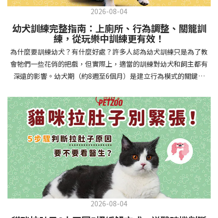
2026-08-04
幼犬訓練完整指南：上廁所、行為調整、關籠訓
練，從玩樂中訓練更有效！
為什麼要訓練幼犬？有什麼好處？許多人認為幼犬訓練只是為了教
會牠們一些花俏的把戲，但實際上，適當的訓練對幼犬和飼主都有
深遠的影響。幼犬期（約8週至6個月）是建立行為模式的關鍵時
期，這階段的訓練能奠定終身良好習慣的基礎，預防未來可能出現
的行為問題，並建立人犬間的健康關係。 建立安全健康的生活環境
透過基礎訓練，幼犬能學會家居規則，避免危險行為和破壞家具。
像是「不」和「放下」等指令可以阻止幼犬咬電線或誤食有害物
質，有效降低居家意外風險。規律的如廁訓練則能養成良好衛生習
慣，讓家中環境保持乾淨舒適。增強溝通與信任關係訓練過程就像
建立一種共同語言，幫助你和幼犬更好地理解彼此。當幼犬學會回
應你的指令，不只增加了互動機會，也建立了主人作為領導者的地
位。正向獎勵式訓練更能培養幼犬對你的信任感，強化情感連結，
創造更和諧的相處模式。培養社交技能與適應能力及早接觸各種環
2026-08-04
境和刺激，能幫助幼犬成長為自信穩定的成犬。適當的社會化訓練