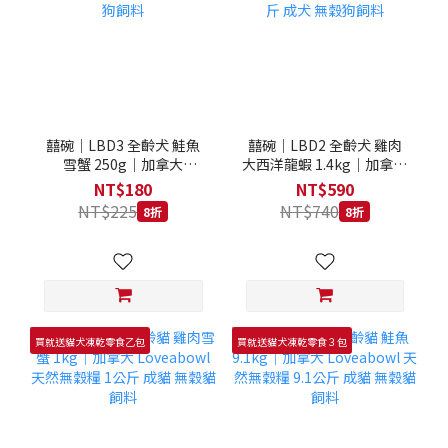
囍碗｜LBD3 全齡犬 鮭魚
囍碗｜LBD2 全齡犬 雞肉
雪蟹 250g｜加拿大
大西洋龍蝦 1.4kg｜加拿大
Loveabowl 天然無穀糧
Loveabowl 天然無穀糧
NT$180
NT$590
250克 成犬 無穀狗飼料
1.4公斤 成犬 無穀狗飼料
NT$225
NT$740
8折
8折
買就送貓犬凍乾零食乙包
買就送貓犬凍乾零食３包