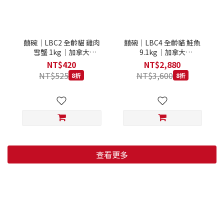
囍碗｜LBC2 全齡貓 雞肉
囍碗｜LBC4 全齡貓 鮭魚
雪蟹 1kg｜加拿大
9.1kg｜加拿大
Loveabowl 天然無穀糧 1
Loveabowl 天然無穀糧
NT$420
NT$2,880
公斤 成貓 無穀貓飼料
9.1公斤 成貓 無穀貓飼料
NT$525
NT$3,600
8折
8折
查看更多