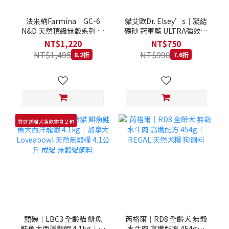
法米納Farmina｜GC-6
貓艾歐Dr. Elsey’s｜凝結
N&D 天然頂級無穀系列 室
礦砂 冠軍藍 ULTRA強效除
內/結紮貓 雞肉石榴 1.5KG
臭 40LB｜Cat Litter 40磅
NT$1,220
NT$750
貓砂 凝結礦砂 美國 艾爾博
NT$1,495
NT$990
8.2折
7.6折
士
買就送貓犬凍乾零食２包
囍碗｜LBC3 全齡貓 鯡魚
芮格爾｜RD8 全齡犬 無榖
鮭魚大西洋龍蝦 4.1kg｜加
水牛肉 高纖配方 454g｜