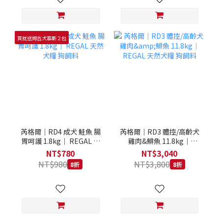
買就送姆吉犬慕斯２包
芮格爾｜RD4 成犬 鮭魚 腸
芮格爾｜RD3 體控/高齡犬
胃呵護 1.8kg｜ REGAL 天
雞肉&鯡魚 11.8kg｜
然犬糧 狗飼料
REGAL 天然犬糧 狗飼料
NT$780
NT$3,040
NT$980
NT$3,800
8折
8折