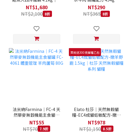
拿大 Loveabowl 天然無穀
REGAL 天然犬糧 狗飼料
NT$1,680
NT$290
糧 4.1公斤 成貓 無穀貓飼
NT$2,100
NT$365
8折
8折
料
買就送300克貓糧乙包
法米納Farmina｜FC-4 天
Elato 杜莎｜天然無榖貓
然藜麥無穀機能主食貓罐
糧-EC4成貓低敏配方-嫩羊
FC-4061 體重管理 羊肉蘆
野鹿 1.5kg｜杜莎 天然無
NT$55
NT$978
筍 80G
榖貓糧系列 貓糧
NT$70
NT$1,150
7.9折
8.5折