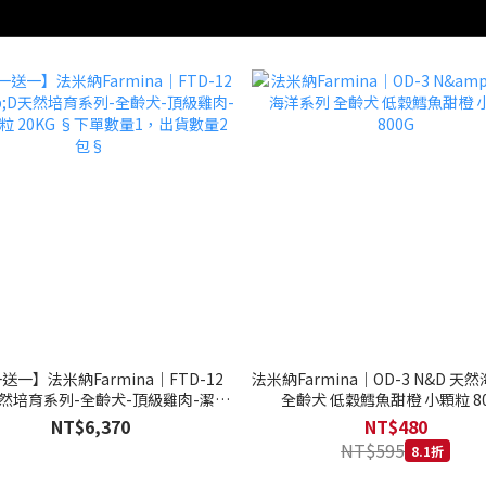
送一】法米納Farmina｜FTD-12
法米納Farmina｜OD-3 N&D 天
天然培育系列-全齡犬-頂級雞肉-潔牙
全齡犬 低穀鱈魚甜橙 小顆粒 80
20KG §下單數量1，出貨數量2包§
NT$6,370
NT$480
NT$595
8.1折