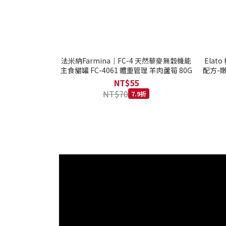
法米納Farmina｜FC-4 天然藜麥無穀機能
Ela
主食貓罐 FC-4061 體重管理 羊肉蘆筍 80G
配方-嫩
NT$55
NT$70
7.9折