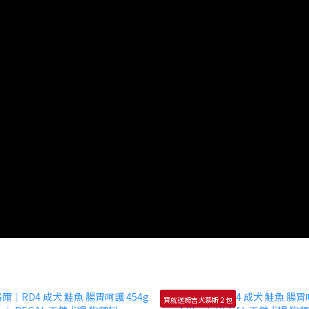
買就送姆吉犬慕斯２包