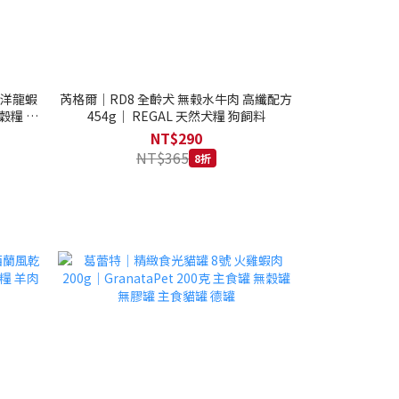
西洋龍蝦
芮格爾｜RD8 全齡犬 無榖水牛肉 高纖配方
穀糧 4.1
454g｜ REGAL 天然犬糧 狗飼料
NT$290
NT$365
8折