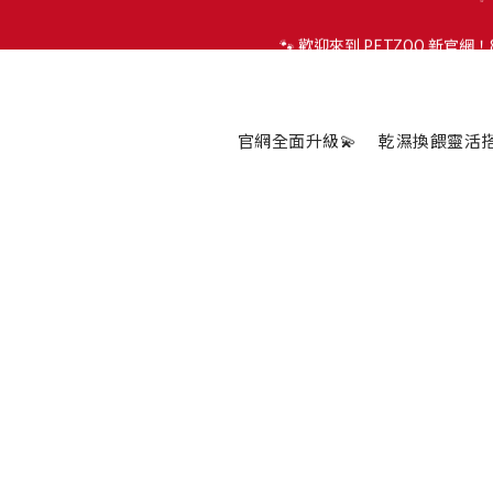
🐾 歡迎來到 PETZOO 新官
🐾 歡迎來到 PETZOO 新官
✨
🐾 歡迎來到 PETZOO 新官
官網全面升級💫
乾濕換餵靈活搭配