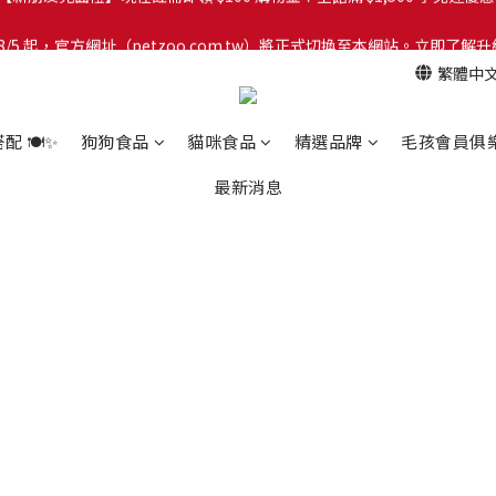
網！8/5 起，官方網址（petzoo.com.tw）將正式切換至本網站。立即
網！8/5 起，官方網址（petzoo.com.tw）將正式切換至本網站。立即
繁體中
【新朋友見面禮】現在註冊即領 $100 購物金！全館滿 $1,500 享免運優惠 
網！8/5 起，官方網址（petzoo.com.tw）將正式切換至本網站。立即
 🍽️✨
狗狗食品
貓咪食品
精選品牌
毛孩會員俱
最新消息