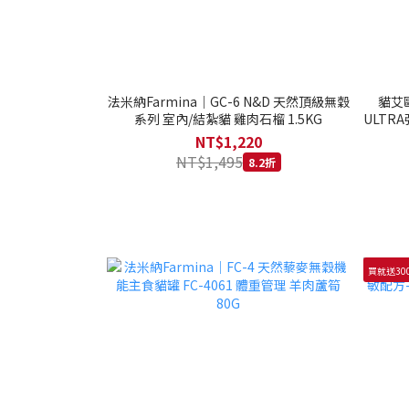
法米納Farmina｜GC-6 N&D 天然頂級無穀
貓艾歐
系列 室內/結紮貓 雞肉石榴 1.5KG
ULTRA
NT$1,220
NT$1,495
8.2折
買就送30