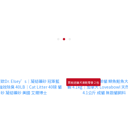
買就送貓犬凍乾零食２包