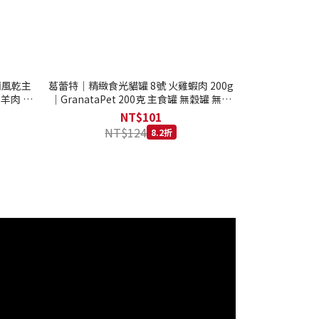
西蘭風乾主
葛蕾特｜精緻食光貓罐 8號 火雞蝦肉 200g
 羊肉 全
｜GranataPet 200克 主食罐 無穀罐 無膠
罐 主食貓罐 德罐
NT$101
NT$124
8.2折