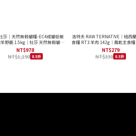
to 杜莎｜天然無榖貓糧-EC4成貓低敏
洛特夫 RAW TERNATIVE｜紐
羊野鹿 1.5kg｜杜莎 天然無榖貓糧
食糧 RT3 羊肉 142g｜風乾主食糧
系列 貓糧
齡犬 狗飼料
NT$978
NT$279
NT$1,150
NT$330
8.5折
8.5折