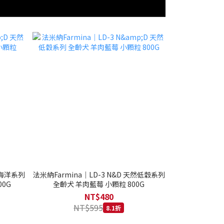
然海洋系列
法米納Farmina｜LD-3 N&D 天然低穀系列
0G
全齡犬 羊肉藍莓 小顆粒 800G
NT$480
NT$595
8.1折