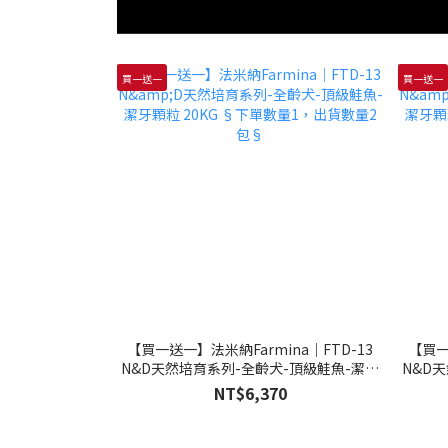
買一送一
買一送一
【買一送一】法米納Farmina｜FTD-13
【買一
N&D天然培育系列-全齡犬-頂級鮭魚-潔牙
N&D
顆粒 20KG §下單數量1，出貨數量2包§
顆粒 
NT$6,370