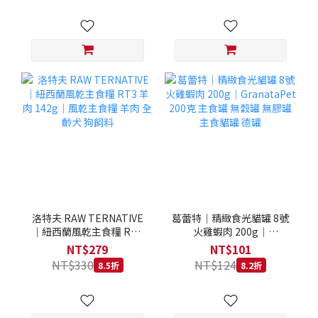
洛特夫 RAW TERNATIVE
葛蕾特｜精緻食光貓罐 8號
｜紐西蘭風乾主食糧 RT3
火雞蝦肉 200g｜
羊肉 142g｜風乾主食糧 羊
GranataPet 200克 主食罐
NT$279
NT$101
肉 全齡犬 狗飼料
無穀罐 無膠罐 主食貓罐 德
NT$330
NT$124
8.5折
8.2折
罐