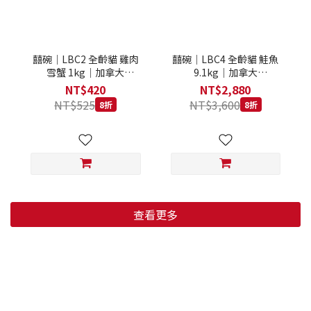
囍碗｜LBC2 全齡貓 雞肉
囍碗｜LBC4 全齡貓 鮭魚
雪蟹 1kg｜加拿大
9.1kg｜加拿大
Loveabowl 天然無穀糧 1
Loveabowl 天然無穀糧
NT$420
NT$2,880
公斤 成貓 無穀貓飼料
9.1公斤 成貓 無穀貓飼料
NT$525
NT$3,600
8折
8折
查看更多