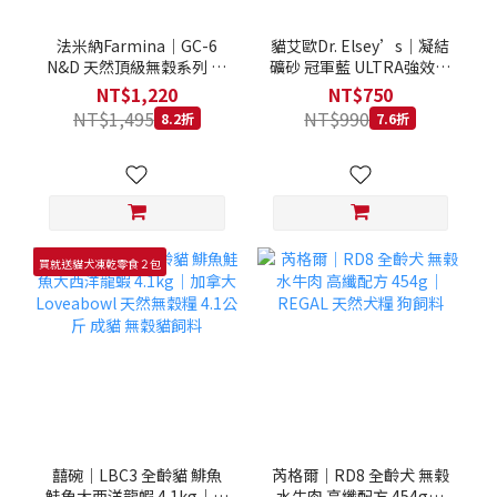
法米納Farmina｜GC-6
貓艾歐Dr. Elsey’s｜凝結
N&D 天然頂級無穀系列 室
礦砂 冠軍藍 ULTRA強效除
內/結紮貓 雞肉石榴 1.5KG
臭 40LB｜Cat Litter 40磅
NT$1,220
NT$750
貓砂 凝結礦砂 美國 艾爾博
NT$1,495
NT$990
8.2折
7.6折
士
買就送貓犬凍乾零食２包
囍碗｜LBC3 全齡貓 鯡魚
芮格爾｜RD8 全齡犬 無榖
鮭魚大西洋龍蝦 4.1kg｜加
水牛肉 高纖配方 454g｜