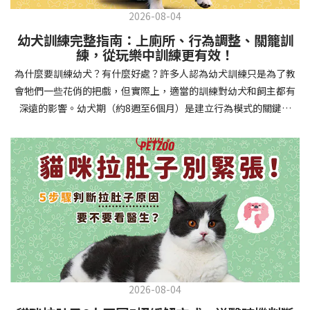
2026-08-04
幼犬訓練完整指南：上廁所、行為調整、關籠訓
練，從玩樂中訓練更有效！
為什麼要訓練幼犬？有什麼好處？許多人認為幼犬訓練只是為了教
會牠們一些花俏的把戲，但實際上，適當的訓練對幼犬和飼主都有
深遠的影響。幼犬期（約8週至6個月）是建立行為模式的關鍵時
期，這階段的訓練能奠定終身良好習慣的基礎，預防未來可能出現
的行為問題，並建立人犬間的健康關係。 建立安全健康的生活環境
透過基礎訓練，幼犬能學會家居規則，避免危險行為和破壞家具。
像是「不」和「放下」等指令可以阻止幼犬咬電線或誤食有害物
質，有效降低居家意外風險。規律的如廁訓練則能養成良好衛生習
慣，讓家中環境保持乾淨舒適。增強溝通與信任關係訓練過程就像
建立一種共同語言，幫助你和幼犬更好地理解彼此。當幼犬學會回
應你的指令，不只增加了互動機會，也建立了主人作為領導者的地
位。正向獎勵式訓練更能培養幼犬對你的信任感，強化情感連結，
創造更和諧的相處模式。培養社交技能與適應能力及早接觸各種環
2026-08-04
境和刺激，能幫助幼犬成長為自信穩定的成犬。適當的社會化訓練