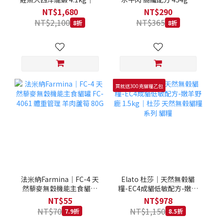
拿大 Loveabowl 天然無穀
REGAL 天然犬糧 狗飼料
NT$1,680
NT$290
糧 4.1公斤 成貓 無穀貓飼
NT$2,100
NT$365
8折
8折
料
買就送300克貓糧乙包
法米納Farmina｜FC-4 天
Elato 杜莎｜天然無榖貓
然藜麥無穀機能主食貓罐
糧-EC4成貓低敏配方-嫩羊
FC-4061 體重管理 羊肉蘆
野鹿 1.5kg｜杜莎 天然無
NT$55
NT$978
筍 80G
榖貓糧系列 貓糧
NT$70
NT$1,150
7.9折
8.5折