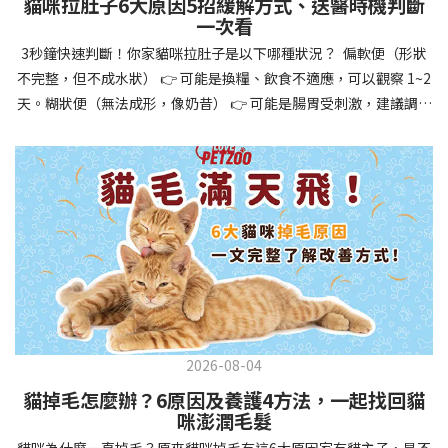
貓咪拉肚子6大原因5招緩解方式、送醫時機判斷
讓牠們學會如何與其他狗狗、動物和人類和平相處，減少恐懼或攻
一次看
擊行為。這種適應能力使幼犬未來能從容面對獸醫檢查、美容
3秒鐘快速判斷！你家貓咪拉肚子是以下哪種狀況？ 偏軟便（形狀
salon、寄宿或旅行等各種情境，大大提升生活品質。 訓練幼犬不只
不完整，但不成水狀） 👉 可能是換糧、飲食不適應，可以觀察 1~2
是教會指令，更是塑造性格和習慣的過程！ 透過耐心且一致的訓
天。糊狀便（無法成形，像奶昔） 👉 可能是腸胃受刺激，建議調整
練，你不僅能擁有一隻聽話的好狗狗，更能建立起相互尊重的終身
飲食、補充益生菌。水狀便（完全液體） 👉 可能是腸胃炎或感染，
伙伴關係。記住，現在投入的每一分鐘訓練，都將在未來十幾年的
若超過 24 小時沒改善，建議就醫。血便（帶血絲或黑色糞便） 👉
相處中獲得回報狗狗訓練指南，六步驟培養幼犬開始幼犬訓練時，
可能是嚴重腸胃問題，應立即帶去獸醫院！想知道貓咪拉肚子的真
系統性的方法能帶來最佳效果。從信任建立到習慣養成，每個階段
正原因，只要透過 5 個簡單步驟，就能判斷問題嚴重性，決定是否
都至關重要，缺一不可。良好的訓練應循序漸進，把握幼犬成長敏
需要就醫！接下來我們一起來看看該怎麼做吧！🐾 貓咪拉肚子怎麼
感期，以積極正向的方式引導。遵循這六個步驟，即使是第一次養
辦？5步驟判斷貓咪拉肚子是否需要馬上看醫生貓咪拉肚子的因素與
狗的新手，也能輕鬆將調皮的小狗訓練成聽話的好夥伴！建立信任
許多原因有關，更換食物、誤食異物或不乾淨的東西、寄生蟲、其
基礎 幼犬訓練的第一步不是教指令，而是建立信任。剛到新家的幼
他疾病。 5 步驟判斷貓咪拉肚子原因，要不要看醫生？當貓咪拉肚
犬可能感到緊張不安，給予適當空間適應環境很重要。用溫柔的聲
子時，不用慌張！透過以下 5 個步驟，就能快速判斷原因，並決定
音交談，提供安全舒適的窩，維持規律的餵食和如廁時間，讓幼犬
是否需要帶去獸醫院。📌 貓咪拉肚子判斷步驟1：觀察糞便的狀態：
感到安心。輕輕撫摸、溫柔擁抱，每天安排固定玩耍時間，這些都
2026-08-04
糞便質地是關鍵！不同形態代表不同的腸胃狀況📌 貓咪拉肚子判斷
能幫助建立初步的依附關係。教導基礎指令 當幼犬適應新環境並信
貓掉毛怎麼辦？6原因及養護4方法，一起找回貓
步驟2：回想最近的飲食變化：有沒有突然換飼料或罐頭？ 有沒有吃
任你後，可開始教導基本指令。從簡單的「坐下」開始，再逐步學
咪澎潤毛髮
到新零食或人類食物？ 是否誤食異物？📌 貓咪拉肚子判斷步驟3：
習「趴下」、「等待」和「過來」。每次訓練保持在5-10分鐘內，
貓咪為什麼一直掉毛？原來貓咪掉毛有這6大原因家有貓主子，是不