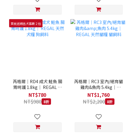
買就送姆吉犬慕斯２包
芮格爾｜RD4 成犬 鮭魚 腸
芮格爾｜RC3 室內/絕育貓
胃呵護 1.8kg｜ REGAL 天
雞肉&魚肉 5.4kg｜
然犬糧 狗飼料
REGAL 天然貓糧 貓飼料
NT$780
NT$1,760
NT$980
NT$2,200
8折
8折