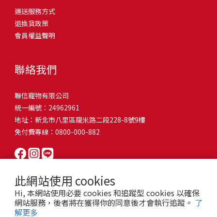
問題，才能避免小問題變大病！貓掉毛嚴重怎麼辦？4重點從日常生
有很大的關聯！冬天太冷，腸胃蠕動變慢，容易消化不良；夏天太
和獨立能力。 幼犬訓練常見問題Q1: 幾個月大的幼犬最適合開始訓
運送服務方式
的紙箱。建議一開始可以購買單價較低的入門款，觀察一下貓咪的
活中輕鬆改善看到滿屋子的貓毛是不是很抓狂？別擔心！其實只要
熱，水分流失快，腸道可能變得敏感，導致糞便變軟或拉稀。如果
練？A: 訓練可從幼犬到家首日開始（約8-10週大）。3-16週是社會
退換貨政策
使用狀況，再考慮購買「豪宅」！ 項目費用用品貓碗$300貓窩
透過一些簡單的日常照護方式，就能有效減少貓咪掉毛情況。從梳
換季時沒有適當調整環境，貓咪的腸胃就可能跟著「鬧脾氣」。冬
化黃金期，每次訓練控制在5-10分鐘內。Q2: 幼犬如廁訓練需要多久
會員權益聲明
$500貓跳台$1,500貓砂盆$500貓抓板$300外出籠$1,000一次性養貓
毛、洗澡到增加互動和營養調整，這些小撇步不僅能幫助貓咪維持
天注意保暖，提供暖墊、厚毯，避免冷風直吹。夏天補充水分，可
才能成功？A: 通常需要4-6個月，小型犬可能較慢。關鍵是固定時間
用品相關花費1：貓碗貓咪進食的物品，挑選上可偏向貓碗+有碗架
健康的皮毛，也能讓家裡的貓毛困擾大大減少！跟著以下重點一起
以加點湯罐、鮮食湯水，讓貓咪願意多喝水。避免冷熱交替太快，
帶出門，並立即獎勵正確行為。Q3: 幼犬亂咬家具怎麼辦？A: 提供專
的，可減少貓咪進食時的負擔。一次性養貓用品相關花費2：貓窩貓
行動吧！ 預防貓掉毛方法1：勤勞梳毛養貓必備神器就是各種梳子
像是開冷氣又突然關掉，容易讓貓咪腸胃受影響。重點提醒：換季
聯絡我們
屬啃咬玩具作替代品，發現不當啃咬時堅定說「不」，並引導至適
咪是非常需要安全感的動物，可以準備一個專屬他的「寶座」，當
啦！勤勞梳毛是最直接有效的掉毛控制方法。定期梳理可以幫貓咪
時，記得關心貓咪的腸胃狀況，適當調整環境，幫助毛孩適應！ 貓
合的玩具。確保足夠運動減少無聊行為。Q4: 如何阻止幼犬在家中亂
貓咪感到緊張或焦慮時可進到他的安全區域。一次性養貓用品相關
清除鬆動的死毛，減少牠們自行舔毛時吞入的毛球量，更能預防毛
咪拉肚子原因4. 寄生蟲或疾病感染貓咪如果持續拉肚子，甚至糞便
尿尿？A: 建立固定如廁時間表，成功時立即獎勵。限制活動範圍並
聯信寵物有限公司
花費3：貓跳台貓咪雖然不需要外出進行放電，但在家中還是需要擺
髮打結和皮膚問題。建議週期：短毛貓每週梳1-2次，長毛貓則建議
有血絲、異味特別重，那就要小心可能是 寄生蟲感染（如蛔蟲、鈎
密切監督。意外發生時不責罵，使用專用除臭劑徹底清理。Q5: 幼犬
統一編號：24962961
放高度適合的貓跳台提供貓咪玩耍，貓跳台與貓窩相同，能給予貓
2-3天梳一次。挑選合適的梳具也很重要，可以準備橡膠刷、鬃毛刷
蟲、球蟲）或腸胃炎、腸道疾病。這類情況會影響營養吸收，長期
一直吠叫怎麼辦？A: 找出原因（尋求注意力、警戒、焦慮）。訓練
地址：新北市八里區龍米路二段228-8號9樓
咪對於環境的安全感。一次性養貓用品相關花費4：貓砂盆貓咪排泄
或專用脫毛梳，依照毛質選擇。記得將梳毛變成愉快的日常儀式，
下來甚至可能造成貓咪消瘦、免疫力下降。定期驅蟲（幼貓建議每
「安靜」指令，停止吠叫時獎勵。避免對吠叫作出反應，確保充分
免付費專線：0800-000-882
用品，可選擇合適貓咪體型大小，不宜過小。一次性養貓用品相關
不僅能增加你們的互動時間，也讓貓咪享受被梳理的舒適感！預防
月一次，成貓每 3~6 個月一次）。觀察貓咪精神狀態，如果還伴隨
運動減少過度精力。Q6: 幼犬訓練中可以使用懲罰嗎？A: 不建議。正
花費5：貓抓板貓咪會有磨爪的習慣，為了我們的沙發或是地毯著
貓掉毛方法2：定期洗澡「貓咪會自己清潔，不需要洗澡」這個想法
嘔吐、食慾下降，務必儘早就醫。重點提醒：如果貓咪拉肚子超過 2
向獎勵比懲罰更有效且健康。懲罰可能導致恐懼或攻擊行為，破壞
想，需要準備一個能夠讓牠們放肆磨爪的貓抓板。一次性養貓用品
其實不完全正確哦！適當的洗澡能幫助貓咪清除死毛和皮屑，減少
天，或糞便異常，應立即帶去獸醫院檢查！ 貓咪拉肚子原因5. 情緒
信任關係。專注獎勵好行為，重新引導不良行為。Q7: 幼犬害怕其他
相關花費6：外出籠雖然貓咪平常不會外出，但當有美容或醫療需求
過敏原，特別是對長毛貓或油性皮膚的貓咪更有幫助。但注意，洗
壓力影響腸胃壓力不只影響人類，也會影響貓咪的腸胃！過度緊
狗狗怎麼辦？A: 循序漸進社交化，從友善成犬開始。不強迫互動，
此網站使用 cookies
時，外出籠就非常重要，平常也可以適度讓貓咪適應外出籠，避免
澡頻率不宜過高，一般室內貓咪1-3個月洗一次就足夠，過度洗澡反
張、焦慮、驚嚇（如煙火聲、大聲喧嘩），都可能讓貓咪拉肚子。
正面經驗後給予獎勵。考慮參加專業幼犬社交課程。Q8: 幼犬分離焦
Hi, 本網站使用必要 cookies 和追蹤型 cookies 以確保
緊急情況時，貓咪過度抗拒。總結來說貓咪在健康及用品的一次性
而會造成皮膚乾燥。選擇專為貓咪設計的溫和洗毛精，洗後一定要
尤其是個性敏感的貓咪，對變化的適應力比較低，壓力一大，腸胃
慮要如何處理？A: 練習短暫分離，逐漸延長。離開和返家時保持低
網站服務，後者將在獲得你的同意後才會執行追蹤。
了
費用大約落在 $ 7900~ $ 11600不等。雖說金額看起來不少，但以上
完全吹乾，避免濕毛造成皮膚問題。如果貓咪特別害怕洗澡，可以
就先「罷工」。減少壓力來源，盡量讓貓咪的作息固定。給貓咪陪
解更多
調。提供能分散注意力的玩具，建立可預測的離家儀式。每隻幼犬