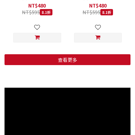
低穀鱈魚甜橙 小顆粒 800G
羊肉藍莓 小顆粒 800G
NT$480
NT$480
NT$595
NT$595
8.1折
8.1折
查看更多