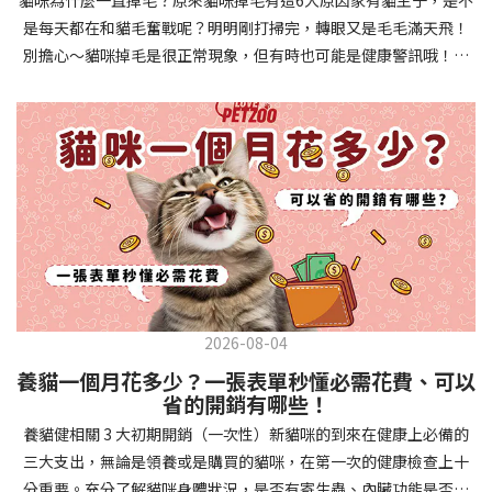
確認環境與生活作息：最近是否搬家、換貓砂、新成員加入？ 天氣
避免幼犬注意力分散。使用清晰一致的口令和手勢，成功時立即給
是每天都在和貓毛奮戰呢？明明剛打掃完，轉眼又是毛毛滿天飛！
是否有變化？ 飼主是否長時間外出？📌 貓咪拉肚子判斷步驟4：觀
予獎勵和讚美。記住，重複是學習的關鍵，每天多次短時間練習效
別擔心～貓咪掉毛是很正常現象，但有時也可能是健康警訊哦！以
察貓咪的精神與食慾：貓咪精神好嗎？、食慾是否正常？，可先觀
果最佳。調整日常行為除了基本指令，幼犬還需學習生活禮儀。如
下是常見的六大掉毛原因和實用改善妙招，讓毛孩健康、家裡乾淨
察 1~2 天，調整飲食、補充水分。如果貓咪 不吃不喝、 嗜睡、體重
廁訓練是優先項目—建立固定的如廁時間和地點，當幼犬正確如廁
兩全其美！貓咪掉毛原因1. 皮膚問題貓咪皮膚問題是造成掉毛的常
下降，表示身體狀況不佳，應儘快就醫！📌 貓咪拉肚子判斷步驟5：
時立即獎勵。另外要處理的常見問題包括咬人、啃咬家具和亂叫。
見兇手！皮膚發炎、感染或是長期搔癢，都會讓貓咪的毛髮失去健
檢查是否需要帶去看獸醫 如果拉肚子 1~2 次但精神好、食慾正常，
每當出現不當行為，給予適當替代品（如咬玩具代替咬手），並在
康光澤並大量脫落。常見的皮膚問題包括皮膚黴菌、細菌感染、疥
可以先觀察，如果腹瀉超過 48 小時或水狀腹瀉 + 嗜睡、食慾下降、
幼犬選擇正確行為時獎勵，這比責罵更有效。社交化訓練 兩個月大
癬蟲等寄生蟲，甚至是皮膚過度乾燥。如果發現貓咪皮膚有紅腫、
嘔吐 應立即就醫。 透過這 5 個步驟，你可以快速判斷貓咪拉肚子的
的幼犬正處於社會化黃金期，這階段的經驗將深刻影響未來性格。
結痂、脫屑或異常氣味，同時伴隨掉毛，建議盡快帶牠看獸醫哦！
原因與嚴重程度，確保毛孩的腸胃健康！如果不確定情況，還是建
安排幼犬接觸不同人類（包括兒童、戴眼鏡的人、使用拐杖的人
貓咪掉毛原因2. 過敏誰說只有人類會過敏？貓咪也會！貓咪可能對
議讓獸醫檢查，才能安心哦！🐾💖4種高風險群貓咪拉肚子要小心高
等）、各種動物、交通工具和環境聲音。起初保持在安全、受控的
環境中的塵蟎、花粉、清潔劑，甚至是食物中的某些成分產生過敏
風險貓咪包含：幼貓、老貓、懷孕貓、有慢性疾病貓，這些貓咪在
情境中，逐漸增加複雜度。每次正面社交體驗後給予獎勵，建立幼
反應。過敏症狀不只是打噴嚏、流眼淚，還會引起皮膚搔癢和掉毛
身體狀況出現警訊時要特別注意，如拉肚子次數超過2次以上，就建
犬對新事物的積極態度。進階技巧強化 基礎訓練穩固後，可以進入
問題。特別是食物過敏，更是常被忽略的掉毛元兇！如果貓咪經常
議直接尋求獸醫協助。2要訣判斷貓咪拉肚子要不要看醫生 高風險貓
更複雜的技巧訓練。這包括遠距離控制、不同干擾下的指令遵從、
2026-08-04
抓癢或舔舐特定部位，同時伴隨掉毛，很可能是過敏在作怪呢！貓
咪拉肚子次數超過2次以上，就建議直接尋求獸醫協助。正常且健康
多步驟動作等。使用延遲獎勵技巧，讓幼犬學會即使沒有立即獎勵
養貓一個月花多少？一張表單秒懂必需花費、可以
咪掉毛原因3. 營養不足貓咪的毛髮健康與營養息息相關！當貓咪飲
的貓咪，如拉肚子超過2-3天，建議直接尋求獸醫師協助。並記得提
也能保持良好行為。引入不同環境中的訓練，如公園、寵物店等，
省的開銷有哪些！
食中缺乏必要的蛋白質、脂肪酸（尤其是Omega-3和Omega-
供觀察紀錄給予獸醫師進行專業判斷。貓咪拉肚子但精神很好？如
幫助幼犬在各種情境下都能聽從指令。維持良好習慣 成功的訓練不
養貓健相關 3 大初期開銷（一次性）新貓咪的到來在健康上必備的
6）、維生素或礦物質時，毛髮就會變得乾燥、脆弱，容易斷裂脫
果飼主有發現貓咪拉肚子的情形，但貓咪的精神很好。有可能與飲
是一次性的，而是需要持續維護。即使幼犬已經掌握所有技能，也
三大支出，無論是領養或是購買的貓咪，在第一次的健康檢查上十
落。長期餵食低品質或不均衡的貓糧，可能使貓咪營養不良，進而
食方便相關，回想是否進食新的食物，或是正進行飼料更換的過
要定期複習，防止行為退化。將訓練融入日常生活，如出門前的
分重要。充分了解貓咪身體狀況，是否有寄生蟲、內臟功能是否健