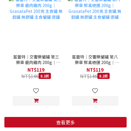
葛蕾特｜交響樂貓罐 第三
葛蕾特｜交響樂貓罐 第八
樂章 鹿肉雞肉 200g｜
樂章 鮮禽總匯 200g｜
GranataPet 200克 主食罐
GranataPet 200克 主食罐
NT$119
NT$119
無穀罐 無膠罐 主食貓罐 德
無穀罐 無膠罐 主食貓罐 德
NT$146
NT$146
8.2折
8.2折
罐
罐
查看更多