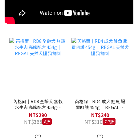
芮格爾｜RD8 全齡犬 無榖
芮格爾｜RD4 成犬 鮭魚 腸
水牛肉 高纖配方 454g｜
胃呵護 454g｜ REGAL 天
REGAL 天然犬糧 狗飼料
然犬糧 狗飼料
NT$290
NT$240
NT$365
NT$310
8折
7.7折