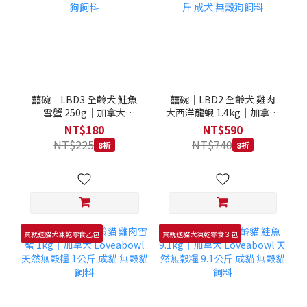
囍碗｜LBD3 全齡犬 鮭魚
囍碗｜LBD2 全齡犬 雞肉
雪蟹 250g｜加拿大
大西洋龍蝦 1.4kg｜加拿大
Loveabowl 天然無穀糧
Loveabowl 天然無穀糧
NT$180
NT$590
250克 成犬 無穀狗飼料
1.4公斤 成犬 無穀狗飼料
NT$225
NT$740
8折
8折
買就送貓犬凍乾零食乙包
買就送貓犬凍乾零食３包