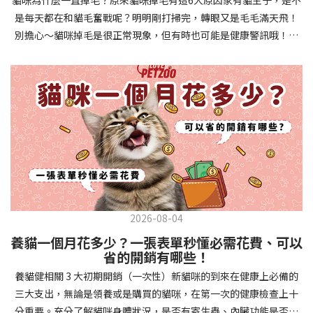
確認環境與生活作息：最近是否搬家、換貓砂、新成員加入？ 天氣
避免幼犬注意力分散。使用清晰一致的口令和手勢，成功時立即給
是每天都在和貓毛奮戰呢？明明剛打掃完，轉眼又是毛毛滿天飛！
是否有變化？ 飼主是否長時間外出？📌 貓咪拉肚子判斷步驟4：觀
予獎勵和讚美。記住，重複是學習的關鍵，每天多次短時間練習效
別擔心～貓咪掉毛是很正常現象，但有時也可能是健康警訊哦！以
察貓咪的精神與食慾：貓咪精神好嗎？、食慾是否正常？，可先觀
果最佳。調整日常行為除了基本指令，幼犬還需學習生活禮儀。如
下是常見的六大掉毛原因和實用改善妙招，讓毛孩健康、家裡乾淨
察 1~2 天，調整飲食、補充水分。如果貓咪 不吃不喝、 嗜睡、體重
廁訓練是優先項目—建立固定的如廁時間和地點，當幼犬正確如廁
兩全其美！貓咪掉毛原因1. 皮膚問題貓咪皮膚問題是造成掉毛的常
下降，表示身體狀況不佳，應儘快就醫！📌 貓咪拉肚子判斷步驟5：
時立即獎勵。另外要處理的常見問題包括咬人、啃咬家具和亂叫。
見兇手！皮膚發炎、感染或是長期搔癢，都會讓貓咪的毛髮失去健
檢查是否需要帶去看獸醫 如果拉肚子 1~2 次但精神好、食慾正常，
每當出現不當行為，給予適當替代品（如咬玩具代替咬手），並在
康光澤並大量脫落。常見的皮膚問題包括皮膚黴菌、細菌感染、疥
可以先觀察，如果腹瀉超過 48 小時或水狀腹瀉 + 嗜睡、食慾下降、
幼犬選擇正確行為時獎勵，這比責罵更有效。社交化訓練 兩個月大
癬蟲等寄生蟲，甚至是皮膚過度乾燥。如果發現貓咪皮膚有紅腫、
嘔吐 應立即就醫。 透過這 5 個步驟，你可以快速判斷貓咪拉肚子的
的幼犬正處於社會化黃金期，這階段的經驗將深刻影響未來性格。
結痂、脫屑或異常氣味，同時伴隨掉毛，建議盡快帶牠看獸醫哦！
原因與嚴重程度，確保毛孩的腸胃健康！如果不確定情況，還是建
安排幼犬接觸不同人類（包括兒童、戴眼鏡的人、使用拐杖的人
貓咪掉毛原因2. 過敏誰說只有人類會過敏？貓咪也會！貓咪可能對
議讓獸醫檢查，才能安心哦！🐾💖4種高風險群貓咪拉肚子要小心高
等）、各種動物、交通工具和環境聲音。起初保持在安全、受控的
環境中的塵蟎、花粉、清潔劑，甚至是食物中的某些成分產生過敏
風險貓咪包含：幼貓、老貓、懷孕貓、有慢性疾病貓，這些貓咪在
情境中，逐漸增加複雜度。每次正面社交體驗後給予獎勵，建立幼
反應。過敏症狀不只是打噴嚏、流眼淚，還會引起皮膚搔癢和掉毛
身體狀況出現警訊時要特別注意，如拉肚子次數超過2次以上，就建
犬對新事物的積極態度。進階技巧強化 基礎訓練穩固後，可以進入
問題。特別是食物過敏，更是常被忽略的掉毛元兇！如果貓咪經常
議直接尋求獸醫協助。2要訣判斷貓咪拉肚子要不要看醫生 高風險貓
更複雜的技巧訓練。這包括遠距離控制、不同干擾下的指令遵從、
2026-08-04
抓癢或舔舐特定部位，同時伴隨掉毛，很可能是過敏在作怪呢！貓
咪拉肚子次數超過2次以上，就建議直接尋求獸醫協助。正常且健康
多步驟動作等。使用延遲獎勵技巧，讓幼犬學會即使沒有立即獎勵
養貓一個月花多少？一張表單秒懂必需花費、可以
咪掉毛原因3. 營養不足貓咪的毛髮健康與營養息息相關！當貓咪飲
的貓咪，如拉肚子超過2-3天，建議直接尋求獸醫師協助。並記得提
也能保持良好行為。引入不同環境中的訓練，如公園、寵物店等，
省的開銷有哪些！
食中缺乏必要的蛋白質、脂肪酸（尤其是Omega-3和Omega-
供觀察紀錄給予獸醫師進行專業判斷。貓咪拉肚子但精神很好？如
幫助幼犬在各種情境下都能聽從指令。維持良好習慣 成功的訓練不
養貓健相關 3 大初期開銷（一次性）新貓咪的到來在健康上必備的
6）、維生素或礦物質時，毛髮就會變得乾燥、脆弱，容易斷裂脫
果飼主有發現貓咪拉肚子的情形，但貓咪的精神很好。有可能與飲
是一次性的，而是需要持續維護。即使幼犬已經掌握所有技能，也
三大支出，無論是領養或是購買的貓咪，在第一次的健康檢查上十
落。長期餵食低品質或不均衡的貓糧，可能使貓咪營養不良，進而
食方便相關，回想是否進食新的食物，或是正進行飼料更換的過
要定期複習，防止行為退化。將訓練融入日常生活，如出門前的
分重要。充分了解貓咪身體狀況，是否有寄生蟲、內臟功能是否健