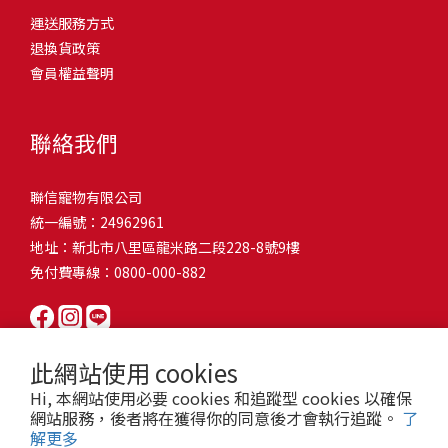
問題，才能避免小問題變大病！貓掉毛嚴重怎麼辦？4重點從日常生
有很大的關聯！冬天太冷，腸胃蠕動變慢，容易消化不良；夏天太
和獨立能力。 幼犬訓練常見問題Q1: 幾個月大的幼犬最適合開始訓
運送服務方式
的紙箱。建議一開始可以購買單價較低的入門款，觀察一下貓咪的
活中輕鬆改善看到滿屋子的貓毛是不是很抓狂？別擔心！其實只要
熱，水分流失快，腸道可能變得敏感，導致糞便變軟或拉稀。如果
練？A: 訓練可從幼犬到家首日開始（約8-10週大）。3-16週是社會
退換貨政策
使用狀況，再考慮購買「豪宅」！ 項目費用用品貓碗$300貓窩
透過一些簡單的日常照護方式，就能有效減少貓咪掉毛情況。從梳
換季時沒有適當調整環境，貓咪的腸胃就可能跟著「鬧脾氣」。冬
化黃金期，每次訓練控制在5-10分鐘內。Q2: 幼犬如廁訓練需要多久
會員權益聲明
$500貓跳台$1,500貓砂盆$500貓抓板$300外出籠$1,000一次性養貓
毛、洗澡到增加互動和營養調整，這些小撇步不僅能幫助貓咪維持
天注意保暖，提供暖墊、厚毯，避免冷風直吹。夏天補充水分，可
才能成功？A: 通常需要4-6個月，小型犬可能較慢。關鍵是固定時間
用品相關花費1：貓碗貓咪進食的物品，挑選上可偏向貓碗+有碗架
健康的皮毛，也能讓家裡的貓毛困擾大大減少！跟著以下重點一起
以加點湯罐、鮮食湯水，讓貓咪願意多喝水。避免冷熱交替太快，
帶出門，並立即獎勵正確行為。Q3: 幼犬亂咬家具怎麼辦？A: 提供專
的，可減少貓咪進食時的負擔。一次性養貓用品相關花費2：貓窩貓
行動吧！ 預防貓掉毛方法1：勤勞梳毛養貓必備神器就是各種梳子
像是開冷氣又突然關掉，容易讓貓咪腸胃受影響。重點提醒：換季
聯絡我們
屬啃咬玩具作替代品，發現不當啃咬時堅定說「不」，並引導至適
咪是非常需要安全感的動物，可以準備一個專屬他的「寶座」，當
啦！勤勞梳毛是最直接有效的掉毛控制方法。定期梳理可以幫貓咪
時，記得關心貓咪的腸胃狀況，適當調整環境，幫助毛孩適應！ 貓
合的玩具。確保足夠運動減少無聊行為。Q4: 如何阻止幼犬在家中亂
貓咪感到緊張或焦慮時可進到他的安全區域。一次性養貓用品相關
清除鬆動的死毛，減少牠們自行舔毛時吞入的毛球量，更能預防毛
咪拉肚子原因4. 寄生蟲或疾病感染貓咪如果持續拉肚子，甚至糞便
尿尿？A: 建立固定如廁時間表，成功時立即獎勵。限制活動範圍並
聯信寵物有限公司
花費3：貓跳台貓咪雖然不需要外出進行放電，但在家中還是需要擺
髮打結和皮膚問題。建議週期：短毛貓每週梳1-2次，長毛貓則建議
有血絲、異味特別重，那就要小心可能是 寄生蟲感染（如蛔蟲、鈎
密切監督。意外發生時不責罵，使用專用除臭劑徹底清理。Q5: 幼犬
統一編號：24962961
放高度適合的貓跳台提供貓咪玩耍，貓跳台與貓窩相同，能給予貓
2-3天梳一次。挑選合適的梳具也很重要，可以準備橡膠刷、鬃毛刷
蟲、球蟲）或腸胃炎、腸道疾病。這類情況會影響營養吸收，長期
一直吠叫怎麼辦？A: 找出原因（尋求注意力、警戒、焦慮）。訓練
地址：新北市八里區龍米路二段228-8號9樓
咪對於環境的安全感。一次性養貓用品相關花費4：貓砂盆貓咪排泄
或專用脫毛梳，依照毛質選擇。記得將梳毛變成愉快的日常儀式，
下來甚至可能造成貓咪消瘦、免疫力下降。定期驅蟲（幼貓建議每
「安靜」指令，停止吠叫時獎勵。避免對吠叫作出反應，確保充分
免付費專線：0800-000-882
用品，可選擇合適貓咪體型大小，不宜過小。一次性養貓用品相關
不僅能增加你們的互動時間，也讓貓咪享受被梳理的舒適感！預防
月一次，成貓每 3~6 個月一次）。觀察貓咪精神狀態，如果還伴隨
運動減少過度精力。Q6: 幼犬訓練中可以使用懲罰嗎？A: 不建議。正
花費5：貓抓板貓咪會有磨爪的習慣，為了我們的沙發或是地毯著
貓掉毛方法2：定期洗澡「貓咪會自己清潔，不需要洗澡」這個想法
嘔吐、食慾下降，務必儘早就醫。重點提醒：如果貓咪拉肚子超過 2
向獎勵比懲罰更有效且健康。懲罰可能導致恐懼或攻擊行為，破壞
想，需要準備一個能夠讓牠們放肆磨爪的貓抓板。一次性養貓用品
其實不完全正確哦！適當的洗澡能幫助貓咪清除死毛和皮屑，減少
天，或糞便異常，應立即帶去獸醫院檢查！ 貓咪拉肚子原因5. 情緒
信任關係。專注獎勵好行為，重新引導不良行為。Q7: 幼犬害怕其他
相關花費6：外出籠雖然貓咪平常不會外出，但當有美容或醫療需求
過敏原，特別是對長毛貓或油性皮膚的貓咪更有幫助。但注意，洗
壓力影響腸胃壓力不只影響人類，也會影響貓咪的腸胃！過度緊
狗狗怎麼辦？A: 循序漸進社交化，從友善成犬開始。不強迫互動，
此網站使用 cookies
時，外出籠就非常重要，平常也可以適度讓貓咪適應外出籠，避免
澡頻率不宜過高，一般室內貓咪1-3個月洗一次就足夠，過度洗澡反
張、焦慮、驚嚇（如煙火聲、大聲喧嘩），都可能讓貓咪拉肚子。
正面經驗後給予獎勵。考慮參加專業幼犬社交課程。Q8: 幼犬分離焦
Hi, 本網站使用必要 cookies 和追蹤型 cookies 以確保
緊急情況時，貓咪過度抗拒。總結來說貓咪在健康及用品的一次性
而會造成皮膚乾燥。選擇專為貓咪設計的溫和洗毛精，洗後一定要
尤其是個性敏感的貓咪，對變化的適應力比較低，壓力一大，腸胃
慮要如何處理？A: 練習短暫分離，逐漸延長。離開和返家時保持低
網站服務，後者將在獲得你的同意後才會執行追蹤。
了
費用大約落在 $ 7900~ $ 11600不等。雖說金額看起來不少，但以上
完全吹乾，避免濕毛造成皮膚問題。如果貓咪特別害怕洗澡，可以
就先「罷工」。減少壓力來源，盡量讓貓咪的作息固定。給貓咪陪
解更多
調。提供能分散注意力的玩具，建立可預測的離家儀式。每隻幼犬