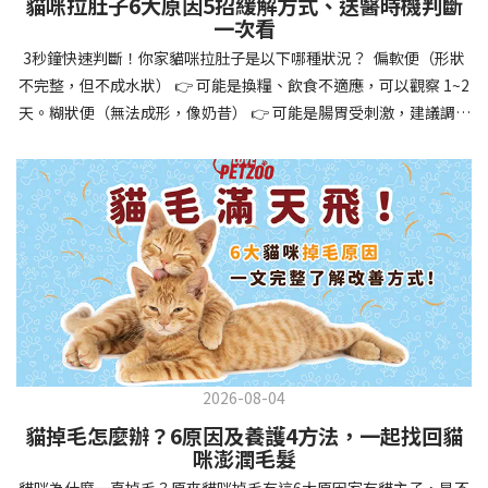
貓咪拉肚子6大原因5招緩解方式、送醫時機判斷
讓牠們學會如何與其他狗狗、動物和人類和平相處，減少恐懼或攻
一次看
擊行為。這種適應能力使幼犬未來能從容面對獸醫檢查、美容
3秒鐘快速判斷！你家貓咪拉肚子是以下哪種狀況？ 偏軟便（形狀
salon、寄宿或旅行等各種情境，大大提升生活品質。 訓練幼犬不只
不完整，但不成水狀） 👉 可能是換糧、飲食不適應，可以觀察 1~2
是教會指令，更是塑造性格和習慣的過程！ 透過耐心且一致的訓
天。糊狀便（無法成形，像奶昔） 👉 可能是腸胃受刺激，建議調整
練，你不僅能擁有一隻聽話的好狗狗，更能建立起相互尊重的終身
飲食、補充益生菌。水狀便（完全液體） 👉 可能是腸胃炎或感染，
伙伴關係。記住，現在投入的每一分鐘訓練，都將在未來十幾年的
若超過 24 小時沒改善，建議就醫。血便（帶血絲或黑色糞便） 👉
相處中獲得回報狗狗訓練指南，六步驟培養幼犬開始幼犬訓練時，
可能是嚴重腸胃問題，應立即帶去獸醫院！想知道貓咪拉肚子的真
系統性的方法能帶來最佳效果。從信任建立到習慣養成，每個階段
正原因，只要透過 5 個簡單步驟，就能判斷問題嚴重性，決定是否
都至關重要，缺一不可。良好的訓練應循序漸進，把握幼犬成長敏
需要就醫！接下來我們一起來看看該怎麼做吧！🐾 貓咪拉肚子怎麼
感期，以積極正向的方式引導。遵循這六個步驟，即使是第一次養
辦？5步驟判斷貓咪拉肚子是否需要馬上看醫生貓咪拉肚子的因素與
狗的新手，也能輕鬆將調皮的小狗訓練成聽話的好夥伴！建立信任
許多原因有關，更換食物、誤食異物或不乾淨的東西、寄生蟲、其
基礎 幼犬訓練的第一步不是教指令，而是建立信任。剛到新家的幼
他疾病。 5 步驟判斷貓咪拉肚子原因，要不要看醫生？當貓咪拉肚
犬可能感到緊張不安，給予適當空間適應環境很重要。用溫柔的聲
子時，不用慌張！透過以下 5 個步驟，就能快速判斷原因，並決定
音交談，提供安全舒適的窩，維持規律的餵食和如廁時間，讓幼犬
是否需要帶去獸醫院。📌 貓咪拉肚子判斷步驟1：觀察糞便的狀態：
感到安心。輕輕撫摸、溫柔擁抱，每天安排固定玩耍時間，這些都
2026-08-04
糞便質地是關鍵！不同形態代表不同的腸胃狀況📌 貓咪拉肚子判斷
能幫助建立初步的依附關係。教導基礎指令 當幼犬適應新環境並信
貓掉毛怎麼辦？6原因及養護4方法，一起找回貓
步驟2：回想最近的飲食變化：有沒有突然換飼料或罐頭？ 有沒有吃
任你後，可開始教導基本指令。從簡單的「坐下」開始，再逐步學
咪澎潤毛髮
到新零食或人類食物？ 是否誤食異物？📌 貓咪拉肚子判斷步驟3：
習「趴下」、「等待」和「過來」。每次訓練保持在5-10分鐘內，
貓咪為什麼一直掉毛？原來貓咪掉毛有這6大原因家有貓主子，是不