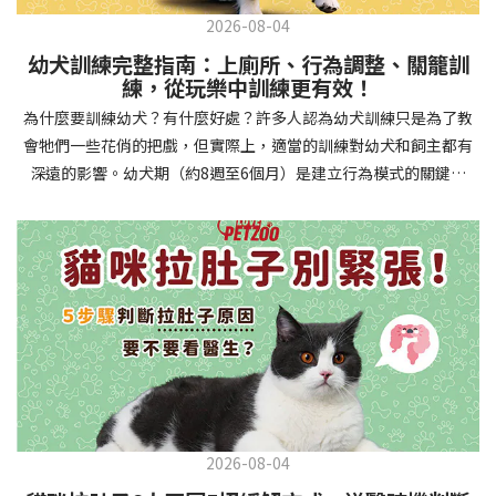
2026-08-04
幼犬訓練完整指南：上廁所、行為調整、關籠訓
練，從玩樂中訓練更有效！
為什麼要訓練幼犬？有什麼好處？許多人認為幼犬訓練只是為了教
會牠們一些花俏的把戲，但實際上，適當的訓練對幼犬和飼主都有
深遠的影響。幼犬期（約8週至6個月）是建立行為模式的關鍵時
期，這階段的訓練能奠定終身良好習慣的基礎，預防未來可能出現
的行為問題，並建立人犬間的健康關係。 建立安全健康的生活環境
透過基礎訓練，幼犬能學會家居規則，避免危險行為和破壞家具。
像是「不」和「放下」等指令可以阻止幼犬咬電線或誤食有害物
質，有效降低居家意外風險。規律的如廁訓練則能養成良好衛生習
慣，讓家中環境保持乾淨舒適。增強溝通與信任關係訓練過程就像
建立一種共同語言，幫助你和幼犬更好地理解彼此。當幼犬學會回
應你的指令，不只增加了互動機會，也建立了主人作為領導者的地
位。正向獎勵式訓練更能培養幼犬對你的信任感，強化情感連結，
創造更和諧的相處模式。培養社交技能與適應能力及早接觸各種環
2026-08-04
境和刺激，能幫助幼犬成長為自信穩定的成犬。適當的社會化訓練