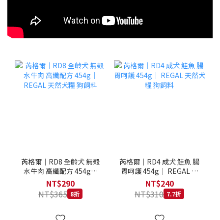
芮格爾｜RD8 全齡犬 無榖
芮格爾｜RD4 成犬 鮭魚 腸
水牛肉 高纖配方 454g｜
胃呵護 454g｜ REGAL 天
REGAL 天然犬糧 狗飼料
然犬糧 狗飼料
NT$290
NT$240
NT$365
NT$310
8折
7.7折