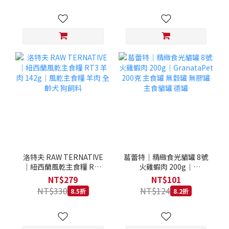
洛特夫 RAW TERNATIVE
葛蕾特｜精緻食光貓罐 8號
｜紐西蘭風乾主食糧 RT3
火雞蝦肉 200g｜
羊肉 142g｜風乾主食糧 羊
GranataPet 200克 主食罐
NT$279
NT$101
肉 全齡犬 狗飼料
無穀罐 無膠罐 主食貓罐 德
NT$330
NT$124
8.5折
8.2折
罐