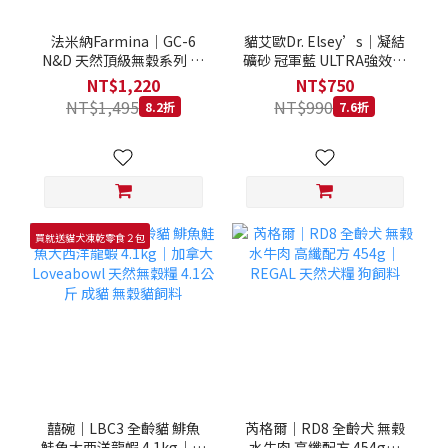
法米納Farmina｜GC-6
貓艾歐Dr. Elsey’s｜凝結
N&D 天然頂級無穀系列 室
礦砂 冠軍藍 ULTRA強效除
內/結紮貓 雞肉石榴 1.5KG
臭 40LB｜Cat Litter 40磅
NT$1,220
NT$750
貓砂 凝結礦砂 美國 艾爾博
NT$1,495
NT$990
8.2折
7.6折
士
買就送貓犬凍乾零食２包
囍碗｜LBC3 全齡貓 鯡魚
芮格爾｜RD8 全齡犬 無榖
鮭魚大西洋龍蝦 4.1kg｜加
水牛肉 高纖配方 454g｜