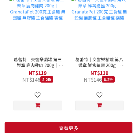
葛蕾特｜交響樂貓罐 第三
葛蕾特｜交響樂貓罐 第八
樂章 鹿肉雞肉 200g｜
樂章 鮮禽總匯 200g｜
GranataPet 200克 主食罐
GranataPet 200克 主食罐
NT$119
NT$119
無穀罐 無膠罐 主食貓罐 德
無穀罐 無膠罐 主食貓罐 德
NT$146
NT$146
8.2折
8.2折
罐
罐
查看更多