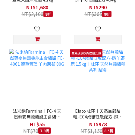
拿大 Loveabowl 天然無穀
REGAL 天然犬糧 狗飼料
NT$1,680
NT$290
糧 4.1公斤 成貓 無穀貓飼
NT$2,100
NT$365
8折
8折
料
買就送300克貓糧乙包
法米納Farmina｜FC-4 天
Elato 杜莎｜天然無榖貓
然藜麥無穀機能主食貓罐
糧-EC4成貓低敏配方-嫩羊
FC-4061 體重管理 羊肉蘆
野鹿 1.5kg｜杜莎 天然無
NT$55
NT$978
筍 80G
榖貓糧系列 貓糧
NT$70
NT$1,150
7.9折
8.5折