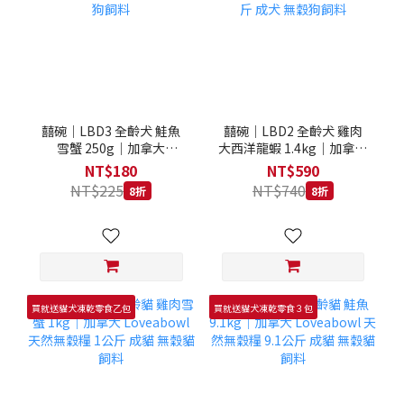
囍碗｜LBD3 全齡犬 鮭魚
囍碗｜LBD2 全齡犬 雞肉
雪蟹 250g｜加拿大
大西洋龍蝦 1.4kg｜加拿大
Loveabowl 天然無穀糧
Loveabowl 天然無穀糧
NT$180
NT$590
250克 成犬 無穀狗飼料
1.4公斤 成犬 無穀狗飼料
NT$225
NT$740
8折
8折
買就送貓犬凍乾零食乙包
買就送貓犬凍乾零食３包