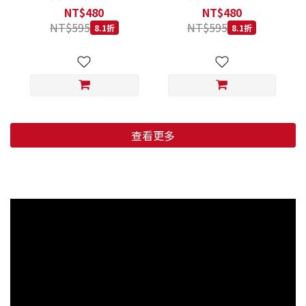
低穀鱈魚甜橙 小顆粒 800G
羊肉藍莓 小顆粒 800G
NT$480
NT$480
NT$595
NT$595
8.1折
8.1折
查看更多