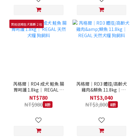
買就送姆吉犬慕斯２包
芮格爾｜RD4 成犬 鮭魚 腸
芮格爾｜RD3 體控/高齡犬
胃呵護 1.8kg｜ REGAL 天
雞肉&鯡魚 11.8kg｜
然犬糧 狗飼料
REGAL 天然犬糧 狗飼料
NT$780
NT$3,040
NT$980
NT$3,800
8折
8折