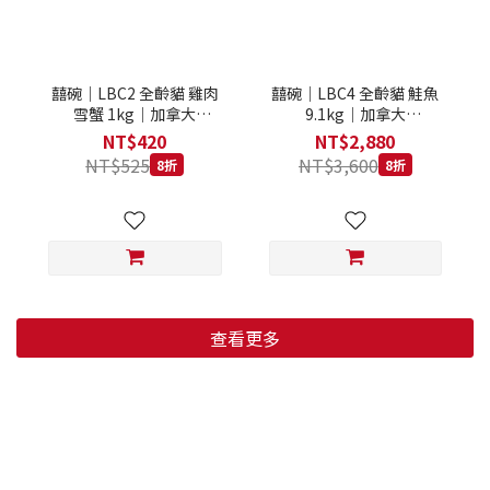
囍碗｜LBC2 全齡貓 雞肉
囍碗｜LBC4 全齡貓 鮭魚
雪蟹 1kg｜加拿大
9.1kg｜加拿大
Loveabowl 天然無穀糧 1
Loveabowl 天然無穀糧
NT$420
NT$2,880
公斤 成貓 無穀貓飼料
9.1公斤 成貓 無穀貓飼料
NT$525
NT$3,600
8折
8折
查看更多