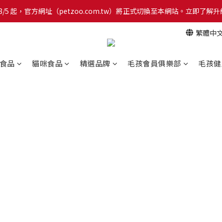
網！8/5 起，官方網址（petzoo.com.tw）將正式切換至本網站。立即
網！8/5 起，官方網址（petzoo.com.tw）將正式切換至本網站。立即
繁體中
【新朋友見面禮】現在註冊即領 $100 購物金！全館滿 $1,500 享免運優惠 
網！8/5 起，官方網址（petzoo.com.tw）將正式切換至本網站。立即
食品
貓咪食品
精選品牌
毛孩會員俱樂部
毛孩健