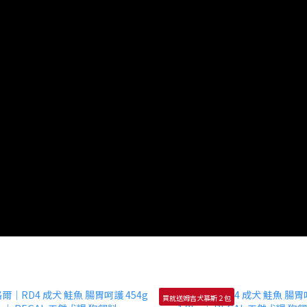
買就送姆吉犬慕斯２包