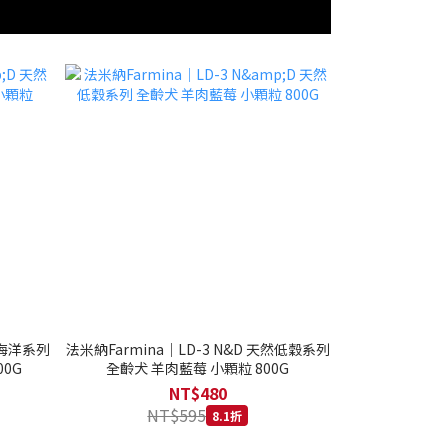
然海洋系列
法米納Farmina｜LD-3 N&D 天然低穀系列
0G
全齡犬 羊肉藍莓 小顆粒 800G
NT$480
NT$595
8.1折