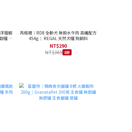
西洋龍蝦
芮格爾｜RD8 全齡犬 無榖水牛肉 高纖配方
穀糧 4.1
454g｜ REGAL 天然犬糧 狗飼料
NT$290
NT$365
8折