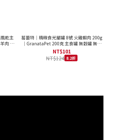
西蘭風乾主
葛蕾特｜精緻食光貓罐 8號 火雞蝦肉 200g
 羊肉 全
｜GranataPet 200克 主食罐 無穀罐 無膠
罐 主食貓罐 德罐
NT$101
NT$124
8.2折