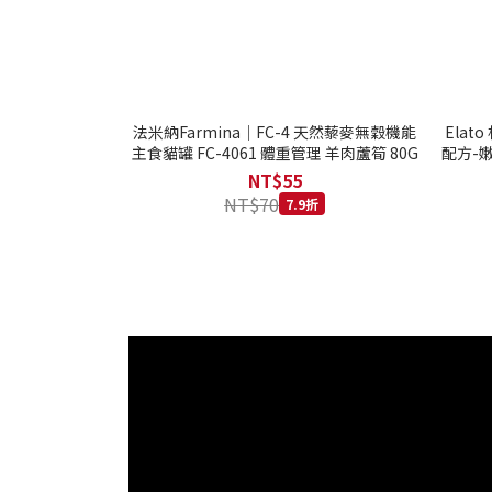
法米納Farmina｜FC-4 天然藜麥無穀機能
Ela
主食貓罐 FC-4061 體重管理 羊肉蘆筍 80G
配方-嫩
NT$55
NT$70
7.9折