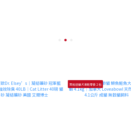
買就送貓犬凍乾零食２包