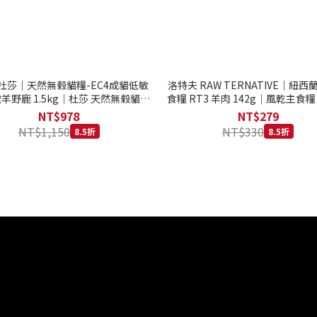
to 杜莎｜天然無榖貓糧-EC4成貓低敏
洛特夫 RAW TERNATIVE｜紐
羊野鹿 1.5kg｜杜莎 天然無榖貓糧
食糧 RT3 羊肉 142g｜風乾主食糧
系列 貓糧
齡犬 狗飼料
NT$978
NT$279
NT$1,150
NT$330
8.5折
8.5折