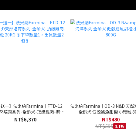
送一】法米納Farmina｜FTD-12
法米納Farmina｜OD-3 N&D 天
天然培育系列-全齡犬-頂級雞肉-潔牙
全齡犬 低穀鱈魚甜橙 小顆粒 80
20KG §下單數量1，出貨數量2包§
NT$6,370
NT$480
NT$595
8.1折