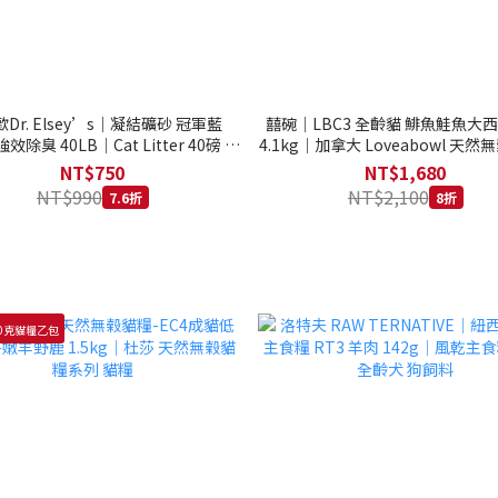
Dr. Elsey’s｜凝結礦砂 冠軍藍
囍碗｜LBC3 全齡貓 鯡魚鮭魚大
強效除臭 40LB｜Cat Litter 40磅 貓
4.1kg｜加拿大 Loveabowl 天然無
砂 凝結礦砂 美國 艾爾博士
公斤 成貓 無穀貓飼料
NT$750
NT$1,680
NT$990
NT$2,100
7.6折
8折
0克貓糧乙包