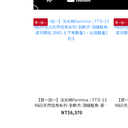
買一送一
買一送一
【買一送一】法米納Farmina｜FTD-13
【買一
N&D天然培育系列-全齡犬-頂級鮭魚-潔牙
N&D
顆粒 20KG §下單數量1，出貨數量2包§
顆粒 
NT$6,370