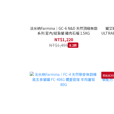
法米納Farmina｜GC-6 N&D 天然頂級無穀
貓艾歐
系列 室內/結紮貓 雞肉石榴 1.5KG
ULTRA
NT$1,220
NT$1,495
8.2折
買就送30