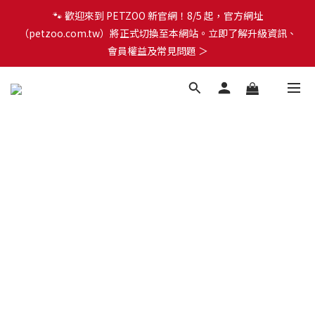
會員權益及常見問題 ＞
🐾 歡迎來到 PETZOO 新官網！8/5 起，官方網址
（petzoo.com.tw）將正式切換至本網站。立即了解升級資訊、
✨【新朋友見面禮】現在註冊即領 $100 購物金！全館滿 $1,500 享
會員權益及常見問題 ＞
免運優惠 🎁
🐾 歡迎來到 PETZOO 新官網！8/5 起，官方網址
（petzoo.com.tw）將正式切換至本網站。立即了解升級資訊、
會員權益及常見問題 ＞