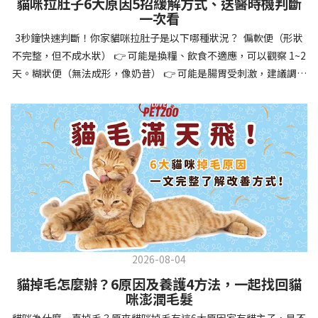
貓咪拉肚子6大原因5招緩解方式、送醫時機判斷
讓牠們學會如何與其他狗狗、動物和人類和平相處，減少恐懼或攻
一次看
擊行為。這種適應能力使幼犬未來能從容面對獸醫檢查、美容
3秒鐘快速判斷！你家貓咪拉肚子是以下哪種狀況？ 偏軟便（形狀
salon、寄宿或旅行等各種情境，大大提升生活品質。 訓練幼犬不只
不完整，但不成水狀） 👉 可能是換糧、飲食不適應，可以觀察 1~2
是教會指令，更是塑造性格和習慣的過程！ 透過耐心且一致的訓
天。糊狀便（無法成形，像奶昔） 👉 可能是腸胃受刺激，建議調整
練，你不僅能擁有一隻聽話的好狗狗，更能建立起相互尊重的終身
飲食、補充益生菌。水狀便（完全液體） 👉 可能是腸胃炎或感染，
伙伴關係。記住，現在投入的每一分鐘訓練，都將在未來十幾年的
若超過 24 小時沒改善，建議就醫。血便（帶血絲或黑色糞便） 👉
相處中獲得回報狗狗訓練指南，六步驟培養幼犬開始幼犬訓練時，
可能是嚴重腸胃問題，應立即帶去獸醫院！想知道貓咪拉肚子的真
系統性的方法能帶來最佳效果。從信任建立到習慣養成，每個階段
正原因，只要透過 5 個簡單步驟，就能判斷問題嚴重性，決定是否
都至關重要，缺一不可。良好的訓練應循序漸進，把握幼犬成長敏
需要就醫！接下來我們一起來看看該怎麼做吧！🐾 貓咪拉肚子怎麼
感期，以積極正向的方式引導。遵循這六個步驟，即使是第一次養
辦？5步驟判斷貓咪拉肚子是否需要馬上看醫生貓咪拉肚子的因素與
狗的新手，也能輕鬆將調皮的小狗訓練成聽話的好夥伴！建立信任
許多原因有關，更換食物、誤食異物或不乾淨的東西、寄生蟲、其
基礎 幼犬訓練的第一步不是教指令，而是建立信任。剛到新家的幼
他疾病。 5 步驟判斷貓咪拉肚子原因，要不要看醫生？當貓咪拉肚
犬可能感到緊張不安，給予適當空間適應環境很重要。用溫柔的聲
子時，不用慌張！透過以下 5 個步驟，就能快速判斷原因，並決定
音交談，提供安全舒適的窩，維持規律的餵食和如廁時間，讓幼犬
是否需要帶去獸醫院。📌 貓咪拉肚子判斷步驟1：觀察糞便的狀態：
感到安心。輕輕撫摸、溫柔擁抱，每天安排固定玩耍時間，這些都
2026-08-04
糞便質地是關鍵！不同形態代表不同的腸胃狀況📌 貓咪拉肚子判斷
能幫助建立初步的依附關係。教導基礎指令 當幼犬適應新環境並信
貓掉毛怎麼辦？6原因及養護4方法，一起找回貓
步驟2：回想最近的飲食變化：有沒有突然換飼料或罐頭？ 有沒有吃
任你後，可開始教導基本指令。從簡單的「坐下」開始，再逐步學
咪澎潤毛髮
到新零食或人類食物？ 是否誤食異物？📌 貓咪拉肚子判斷步驟3：
習「趴下」、「等待」和「過來」。每次訓練保持在5-10分鐘內，
貓咪為什麼一直掉毛？原來貓咪掉毛有這6大原因家有貓主子，是不