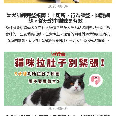
2026-08-04
幼犬訓練完整指南：上廁所、行為調整、關籠訓
練，從玩樂中訓練更有效！
為什麼要訓練幼犬？有什麼好處？許多人認為幼犬訓練只是為了教
會牠們一些花俏的把戲，但實際上，適當的訓練對幼犬和飼主都有
深遠的影響。幼犬期（約8週至6個月）是建立行為模式的關鍵時
期，這階段的訓練能奠定終身良好習慣的基礎，預防未來可能出現
的行為問題，並建立人犬間的健康關係。 建立安全健康的生活環境
透過基礎訓練，幼犬能學會家居規則，避免危險行為和破壞家具。
像是「不」和「放下」等指令可以阻止幼犬咬電線或誤食有害物
質，有效降低居家意外風險。規律的如廁訓練則能養成良好衛生習
慣，讓家中環境保持乾淨舒適。增強溝通與信任關係訓練過程就像
建立一種共同語言，幫助你和幼犬更好地理解彼此。當幼犬學會回
應你的指令，不只增加了互動機會，也建立了主人作為領導者的地
位。正向獎勵式訓練更能培養幼犬對你的信任感，強化情感連結，
創造更和諧的相處模式。培養社交技能與適應能力及早接觸各種環
2026-08-04
境和刺激，能幫助幼犬成長為自信穩定的成犬。適當的社會化訓練