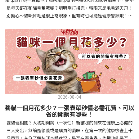
確認環境與生活作息：最近是否搬家、換貓砂、新成員加入？ 天氣
避免幼犬注意力分散。使用清晰一致的口令和手勢，成功時立即給
是每天都在和貓毛奮戰呢？明明剛打掃完，轉眼又是毛毛滿天飛！
是否有變化？ 飼主是否長時間外出？📌 貓咪拉肚子判斷步驟4：觀
予獎勵和讚美。記住，重複是學習的關鍵，每天多次短時間練習效
別擔心～貓咪掉毛是很正常現象，但有時也可能是健康警訊哦！以
察貓咪的精神與食慾：貓咪精神好嗎？、食慾是否正常？，可先觀
果最佳。調整日常行為除了基本指令，幼犬還需學習生活禮儀。如
下是常見的六大掉毛原因和實用改善妙招，讓毛孩健康、家裡乾淨
察 1~2 天，調整飲食、補充水分。如果貓咪 不吃不喝、 嗜睡、體重
廁訓練是優先項目—建立固定的如廁時間和地點，當幼犬正確如廁
兩全其美！貓咪掉毛原因1. 皮膚問題貓咪皮膚問題是造成掉毛的常
下降，表示身體狀況不佳，應儘快就醫！📌 貓咪拉肚子判斷步驟5：
時立即獎勵。另外要處理的常見問題包括咬人、啃咬家具和亂叫。
見兇手！皮膚發炎、感染或是長期搔癢，都會讓貓咪的毛髮失去健
檢查是否需要帶去看獸醫 如果拉肚子 1~2 次但精神好、食慾正常，
每當出現不當行為，給予適當替代品（如咬玩具代替咬手），並在
康光澤並大量脫落。常見的皮膚問題包括皮膚黴菌、細菌感染、疥
可以先觀察，如果腹瀉超過 48 小時或水狀腹瀉 + 嗜睡、食慾下降、
幼犬選擇正確行為時獎勵，這比責罵更有效。社交化訓練 兩個月大
癬蟲等寄生蟲，甚至是皮膚過度乾燥。如果發現貓咪皮膚有紅腫、
嘔吐 應立即就醫。 透過這 5 個步驟，你可以快速判斷貓咪拉肚子的
的幼犬正處於社會化黃金期，這階段的經驗將深刻影響未來性格。
結痂、脫屑或異常氣味，同時伴隨掉毛，建議盡快帶牠看獸醫哦！
原因與嚴重程度，確保毛孩的腸胃健康！如果不確定情況，還是建
安排幼犬接觸不同人類（包括兒童、戴眼鏡的人、使用拐杖的人
貓咪掉毛原因2. 過敏誰說只有人類會過敏？貓咪也會！貓咪可能對
議讓獸醫檢查，才能安心哦！🐾💖4種高風險群貓咪拉肚子要小心高
等）、各種動物、交通工具和環境聲音。起初保持在安全、受控的
環境中的塵蟎、花粉、清潔劑，甚至是食物中的某些成分產生過敏
風險貓咪包含：幼貓、老貓、懷孕貓、有慢性疾病貓，這些貓咪在
情境中，逐漸增加複雜度。每次正面社交體驗後給予獎勵，建立幼
反應。過敏症狀不只是打噴嚏、流眼淚，還會引起皮膚搔癢和掉毛
身體狀況出現警訊時要特別注意，如拉肚子次數超過2次以上，就建
犬對新事物的積極態度。進階技巧強化 基礎訓練穩固後，可以進入
問題。特別是食物過敏，更是常被忽略的掉毛元兇！如果貓咪經常
議直接尋求獸醫協助。2要訣判斷貓咪拉肚子要不要看醫生 高風險貓
更複雜的技巧訓練。這包括遠距離控制、不同干擾下的指令遵從、
2026-08-04
抓癢或舔舐特定部位，同時伴隨掉毛，很可能是過敏在作怪呢！貓
咪拉肚子次數超過2次以上，就建議直接尋求獸醫協助。正常且健康
多步驟動作等。使用延遲獎勵技巧，讓幼犬學會即使沒有立即獎勵
養貓一個月花多少？一張表單秒懂必需花費、可以
咪掉毛原因3. 營養不足貓咪的毛髮健康與營養息息相關！當貓咪飲
的貓咪，如拉肚子超過2-3天，建議直接尋求獸醫師協助。並記得提
也能保持良好行為。引入不同環境中的訓練，如公園、寵物店等，
省的開銷有哪些！
食中缺乏必要的蛋白質、脂肪酸（尤其是Omega-3和Omega-
供觀察紀錄給予獸醫師進行專業判斷。貓咪拉肚子但精神很好？如
幫助幼犬在各種情境下都能聽從指令。維持良好習慣 成功的訓練不
養貓健相關 3 大初期開銷（一次性）新貓咪的到來在健康上必備的
6）、維生素或礦物質時，毛髮就會變得乾燥、脆弱，容易斷裂脫
果飼主有發現貓咪拉肚子的情形，但貓咪的精神很好。有可能與飲
是一次性的，而是需要持續維護。即使幼犬已經掌握所有技能，也
三大支出，無論是領養或是購買的貓咪，在第一次的健康檢查上十
落。長期餵食低品質或不均衡的貓糧，可能使貓咪營養不良，進而
食方便相關，回想是否進食新的食物，或是正進行飼料更換的過
要定期複習，防止行為退化。將訓練融入日常生活，如出門前的
分重要。充分了解貓咪身體狀況，是否有寄生蟲、內臟功能是否健