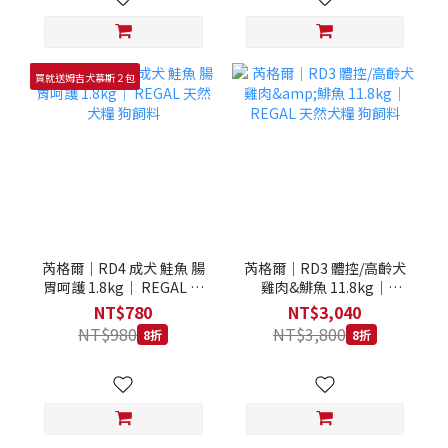
買就送姆吉犬慕斯２包
芮格爾｜RD4 成犬 鮭魚 腸
芮格爾｜RD3 體控/高齡犬
胃呵護 1.8kg｜ REGAL 天
雞肉&鯡魚 11.8kg｜
然犬糧 狗飼料
REGAL 天然犬糧 狗飼料
NT$780
NT$3,040
NT$980
NT$3,800
8折
8折