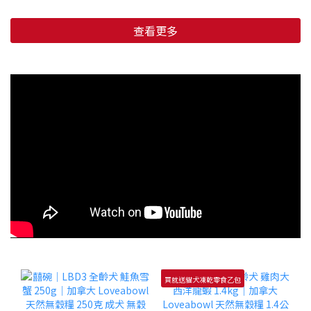
查看更多
買就送貓犬凍乾零食乙包