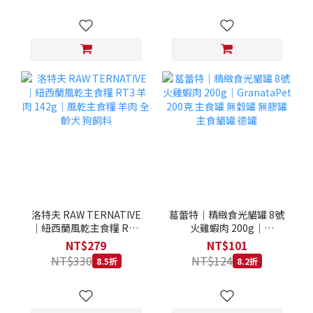
洛特夫 RAW TERNATIVE
葛蕾特｜精緻食光貓罐 8號
｜紐西蘭風乾主食糧 RT3
火雞蝦肉 200g｜
羊肉 142g｜風乾主食糧 羊
GranataPet 200克 主食罐
NT$279
NT$101
肉 全齡犬 狗飼料
無穀罐 無膠罐 主食貓罐 德
NT$330
NT$124
8.5折
8.2折
罐