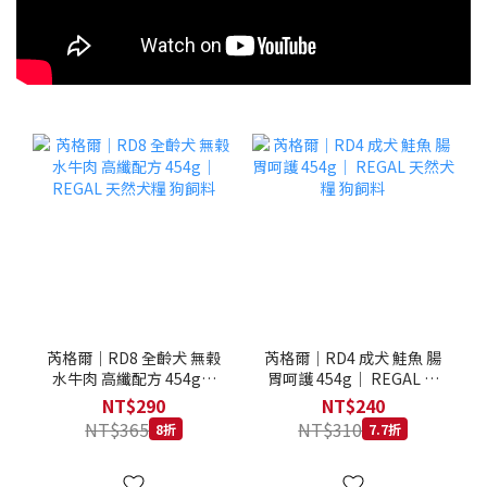
芮格爾｜RD8 全齡犬 無榖
芮格爾｜RD4 成犬 鮭魚 腸
水牛肉 高纖配方 454g｜
胃呵護 454g｜ REGAL 天
REGAL 天然犬糧 狗飼料
然犬糧 狗飼料
NT$290
NT$240
NT$365
NT$310
8折
7.7折