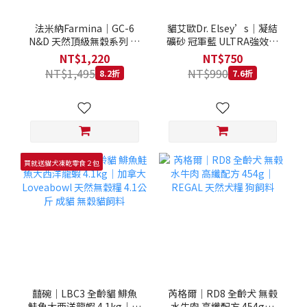
法米納Farmina｜GC-6
貓艾歐Dr. Elsey’s｜凝結
N&D 天然頂級無穀系列 室
礦砂 冠軍藍 ULTRA強效除
內/結紮貓 雞肉石榴 1.5KG
臭 40LB｜Cat Litter 40磅
NT$1,220
NT$750
貓砂 凝結礦砂 美國 艾爾博
NT$1,495
NT$990
8.2折
7.6折
士
買就送貓犬凍乾零食２包
囍碗｜LBC3 全齡貓 鯡魚
芮格爾｜RD8 全齡犬 無榖
鮭魚大西洋龍蝦 4.1kg｜加
水牛肉 高纖配方 454g｜