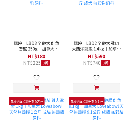
囍碗｜LBD3 全齡犬 鮭魚
囍碗｜LBD2 全齡犬 雞肉
雪蟹 250g｜加拿大
大西洋龍蝦 1.4kg｜加拿大
Loveabowl 天然無穀糧
Loveabowl 天然無穀糧
NT$180
NT$590
250克 成犬 無穀狗飼料
1.4公斤 成犬 無穀狗飼料
NT$225
NT$740
8折
8折
買就送貓犬凍乾零食乙包
買就送貓犬凍乾零食３包