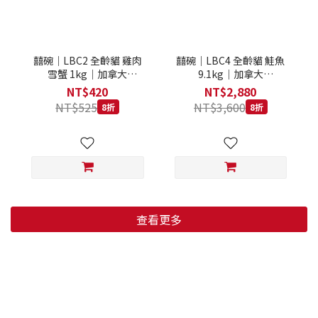
囍碗｜LBC2 全齡貓 雞肉
囍碗｜LBC4 全齡貓 鮭魚
雪蟹 1kg｜加拿大
9.1kg｜加拿大
Loveabowl 天然無穀糧 1
Loveabowl 天然無穀糧
NT$420
NT$2,880
公斤 成貓 無穀貓飼料
9.1公斤 成貓 無穀貓飼料
NT$525
NT$3,600
8折
8折
查看更多