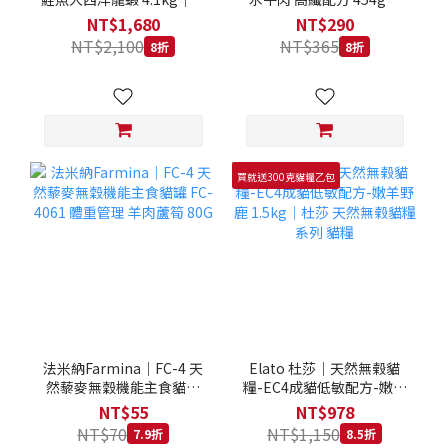
拿大 Loveabowl 天然無穀
REGAL 天然犬糧 狗飼料
NT$1,680
NT$290
糧 4.1公斤 成貓 無穀貓飼
NT$2,100
NT$365
8折
8折
料
買就送300克貓糧乙包
法米納Farmina｜FC-4 天
Elato 杜莎｜天然無榖貓
然藜麥無穀機能主食貓罐
糧-EC4成貓低敏配方-嫩羊
FC-4061 體重管理 羊肉蘆
野鹿 1.5kg｜杜莎 天然無
NT$55
NT$978
筍 80G
榖貓糧系列 貓糧
NT$70
NT$1,150
7.9折
8.5折