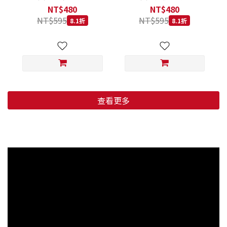
低穀鱈魚甜橙 小顆粒 800G
羊肉藍莓 小顆粒 800G
NT$480
NT$480
NT$595
NT$595
8.1折
8.1折
查看更多