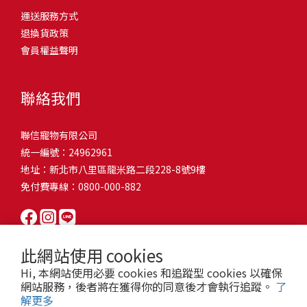
問題，才能避免小問題變大病！貓掉毛嚴重怎麼辦？4重點從日常生
有很大的關聯！冬天太冷，腸胃蠕動變慢，容易消化不良；夏天太
和獨立能力。 幼犬訓練常見問題Q1: 幾個月大的幼犬最適合開始訓
運送服務方式
的紙箱。建議一開始可以購買單價較低的入門款，觀察一下貓咪的
活中輕鬆改善看到滿屋子的貓毛是不是很抓狂？別擔心！其實只要
熱，水分流失快，腸道可能變得敏感，導致糞便變軟或拉稀。如果
練？A: 訓練可從幼犬到家首日開始（約8-10週大）。3-16週是社會
退換貨政策
使用狀況，再考慮購買「豪宅」！ 項目費用用品貓碗$300貓窩
透過一些簡單的日常照護方式，就能有效減少貓咪掉毛情況。從梳
換季時沒有適當調整環境，貓咪的腸胃就可能跟著「鬧脾氣」。冬
化黃金期，每次訓練控制在5-10分鐘內。Q2: 幼犬如廁訓練需要多久
會員權益聲明
$500貓跳台$1,500貓砂盆$500貓抓板$300外出籠$1,000一次性養貓
毛、洗澡到增加互動和營養調整，這些小撇步不僅能幫助貓咪維持
天注意保暖，提供暖墊、厚毯，避免冷風直吹。夏天補充水分，可
才能成功？A: 通常需要4-6個月，小型犬可能較慢。關鍵是固定時間
用品相關花費1：貓碗貓咪進食的物品，挑選上可偏向貓碗+有碗架
健康的皮毛，也能讓家裡的貓毛困擾大大減少！跟著以下重點一起
以加點湯罐、鮮食湯水，讓貓咪願意多喝水。避免冷熱交替太快，
帶出門，並立即獎勵正確行為。Q3: 幼犬亂咬家具怎麼辦？A: 提供專
的，可減少貓咪進食時的負擔。一次性養貓用品相關花費2：貓窩貓
行動吧！ 預防貓掉毛方法1：勤勞梳毛養貓必備神器就是各種梳子
像是開冷氣又突然關掉，容易讓貓咪腸胃受影響。重點提醒：換季
聯絡我們
屬啃咬玩具作替代品，發現不當啃咬時堅定說「不」，並引導至適
咪是非常需要安全感的動物，可以準備一個專屬他的「寶座」，當
啦！勤勞梳毛是最直接有效的掉毛控制方法。定期梳理可以幫貓咪
時，記得關心貓咪的腸胃狀況，適當調整環境，幫助毛孩適應！ 貓
合的玩具。確保足夠運動減少無聊行為。Q4: 如何阻止幼犬在家中亂
貓咪感到緊張或焦慮時可進到他的安全區域。一次性養貓用品相關
清除鬆動的死毛，減少牠們自行舔毛時吞入的毛球量，更能預防毛
咪拉肚子原因4. 寄生蟲或疾病感染貓咪如果持續拉肚子，甚至糞便
尿尿？A: 建立固定如廁時間表，成功時立即獎勵。限制活動範圍並
聯信寵物有限公司
花費3：貓跳台貓咪雖然不需要外出進行放電，但在家中還是需要擺
髮打結和皮膚問題。建議週期：短毛貓每週梳1-2次，長毛貓則建議
有血絲、異味特別重，那就要小心可能是 寄生蟲感染（如蛔蟲、鈎
密切監督。意外發生時不責罵，使用專用除臭劑徹底清理。Q5: 幼犬
統一編號：24962961
放高度適合的貓跳台提供貓咪玩耍，貓跳台與貓窩相同，能給予貓
2-3天梳一次。挑選合適的梳具也很重要，可以準備橡膠刷、鬃毛刷
蟲、球蟲）或腸胃炎、腸道疾病。這類情況會影響營養吸收，長期
一直吠叫怎麼辦？A: 找出原因（尋求注意力、警戒、焦慮）。訓練
地址：新北市八里區龍米路二段228-8號9樓
咪對於環境的安全感。一次性養貓用品相關花費4：貓砂盆貓咪排泄
或專用脫毛梳，依照毛質選擇。記得將梳毛變成愉快的日常儀式，
下來甚至可能造成貓咪消瘦、免疫力下降。定期驅蟲（幼貓建議每
「安靜」指令，停止吠叫時獎勵。避免對吠叫作出反應，確保充分
免付費專線：0800-000-882
用品，可選擇合適貓咪體型大小，不宜過小。一次性養貓用品相關
不僅能增加你們的互動時間，也讓貓咪享受被梳理的舒適感！預防
月一次，成貓每 3~6 個月一次）。觀察貓咪精神狀態，如果還伴隨
運動減少過度精力。Q6: 幼犬訓練中可以使用懲罰嗎？A: 不建議。正
花費5：貓抓板貓咪會有磨爪的習慣，為了我們的沙發或是地毯著
貓掉毛方法2：定期洗澡「貓咪會自己清潔，不需要洗澡」這個想法
嘔吐、食慾下降，務必儘早就醫。重點提醒：如果貓咪拉肚子超過 2
向獎勵比懲罰更有效且健康。懲罰可能導致恐懼或攻擊行為，破壞
想，需要準備一個能夠讓牠們放肆磨爪的貓抓板。一次性養貓用品
其實不完全正確哦！適當的洗澡能幫助貓咪清除死毛和皮屑，減少
天，或糞便異常，應立即帶去獸醫院檢查！ 貓咪拉肚子原因5. 情緒
信任關係。專注獎勵好行為，重新引導不良行為。Q7: 幼犬害怕其他
相關花費6：外出籠雖然貓咪平常不會外出，但當有美容或醫療需求
過敏原，特別是對長毛貓或油性皮膚的貓咪更有幫助。但注意，洗
壓力影響腸胃壓力不只影響人類，也會影響貓咪的腸胃！過度緊
狗狗怎麼辦？A: 循序漸進社交化，從友善成犬開始。不強迫互動，
此網站使用 cookies
時，外出籠就非常重要，平常也可以適度讓貓咪適應外出籠，避免
澡頻率不宜過高，一般室內貓咪1-3個月洗一次就足夠，過度洗澡反
張、焦慮、驚嚇（如煙火聲、大聲喧嘩），都可能讓貓咪拉肚子。
正面經驗後給予獎勵。考慮參加專業幼犬社交課程。Q8: 幼犬分離焦
Hi, 本網站使用必要 cookies 和追蹤型 cookies 以確保
緊急情況時，貓咪過度抗拒。總結來說貓咪在健康及用品的一次性
而會造成皮膚乾燥。選擇專為貓咪設計的溫和洗毛精，洗後一定要
尤其是個性敏感的貓咪，對變化的適應力比較低，壓力一大，腸胃
慮要如何處理？A: 練習短暫分離，逐漸延長。離開和返家時保持低
網站服務，後者將在獲得你的同意後才會執行追蹤。
了
費用大約落在 $ 7900~ $ 11600不等。雖說金額看起來不少，但以上
完全吹乾，避免濕毛造成皮膚問題。如果貓咪特別害怕洗澡，可以
就先「罷工」。減少壓力來源，盡量讓貓咪的作息固定。給貓咪陪
解更多
調。提供能分散注意力的玩具，建立可預測的離家儀式。每隻幼犬