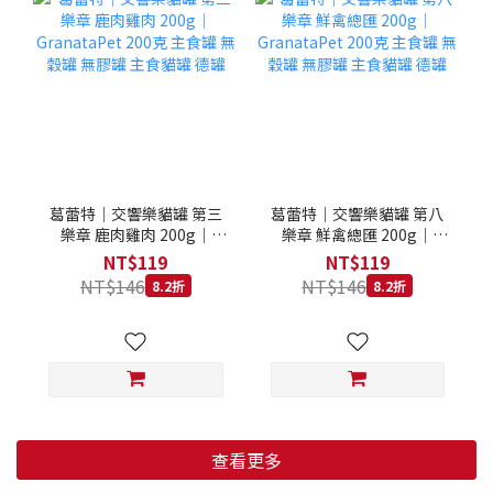
葛蕾特｜交響樂貓罐 第三
葛蕾特｜交響樂貓罐 第八
樂章 鹿肉雞肉 200g｜
樂章 鮮禽總匯 200g｜
GranataPet 200克 主食罐
GranataPet 200克 主食罐
NT$119
NT$119
無穀罐 無膠罐 主食貓罐 德
無穀罐 無膠罐 主食貓罐 德
NT$146
NT$146
8.2折
8.2折
罐
罐
查看更多