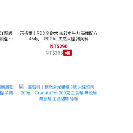
西洋龍蝦
芮格爾｜RD8 全齡犬 無榖水牛肉 高纖配方
穀糧 4.1
454g｜ REGAL 天然犬糧 狗飼料
NT$290
NT$365
8折