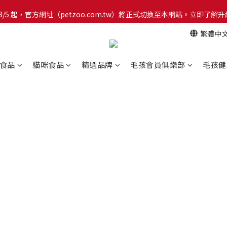
網！8/5 起，官方網址（petzoo.com.tw）將正式切換至本網站。立即
網！8/5 起，官方網址（petzoo.com.tw）將正式切換至本網站。立即
繁體中
【新朋友見面禮】現在註冊即領 $100 購物金！全館滿 $1,500 享免運優惠 
網！8/5 起，官方網址（petzoo.com.tw）將正式切換至本網站。立即
食品
貓咪食品
精選品牌
毛孩會員俱樂部
毛孩健