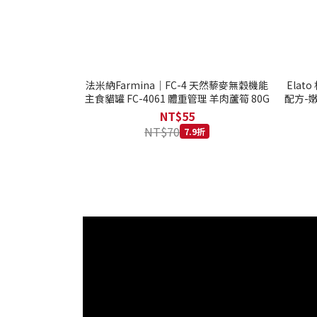
法米納Farmina｜FC-4 天然藜麥無穀機能
Ela
主食貓罐 FC-4061 體重管理 羊肉蘆筍 80G
配方-嫩
NT$55
NT$70
7.9折