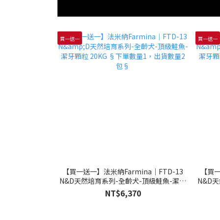
買一送一
買一送一
【買一送一】法米納Farmina｜FTD-13
【買一
N&D天然培育系列-全齡犬-頂級鮭魚-潔牙
N&D
顆粒 20KG §下單數量1，出貨數量2包§
顆粒 
NT$6,370