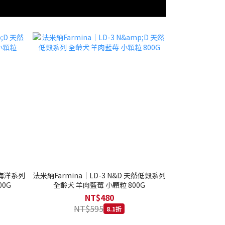
然海洋系列
法米納Farmina｜LD-3 N&D 天然低穀系列
0G
全齡犬 羊肉藍莓 小顆粒 800G
NT$480
NT$595
8.1折