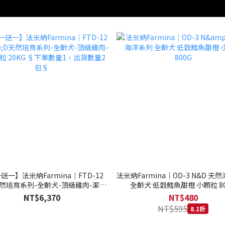
送一】法米納Farmina｜FTD-12
法米納Farmina｜OD-3 N&D 天
天然培育系列-全齡犬-頂級雞肉-潔牙
全齡犬 低穀鱈魚甜橙 小顆粒 80
20KG §下單數量1，出貨數量2包§
NT$6,370
NT$480
NT$595
8.1折