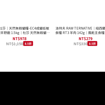
to 杜莎｜天然無榖貓糧-EC4成貓低敏
洛特夫 RAW TERNATIVE｜紐
羊野鹿 1.5kg｜杜莎 天然無榖貓糧
食糧 RT3 羊肉 142g｜風乾主食糧
系列 貓糧
齡犬 狗飼料
NT$978
NT$279
NT$1,150
NT$330
8.5折
8.5折