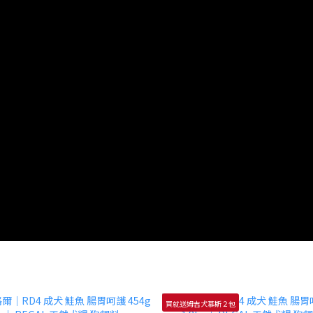
買就送姆吉犬慕斯２包