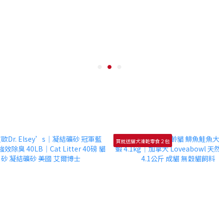
買就送貓犬凍乾零食２包