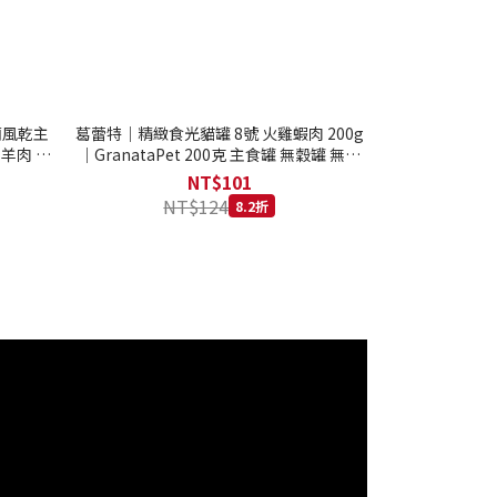
西蘭風乾主
葛蕾特｜精緻食光貓罐 8號 火雞蝦肉 200g
 羊肉 全
｜GranataPet 200克 主食罐 無穀罐 無膠
罐 主食貓罐 德罐
NT$101
NT$124
8.2折