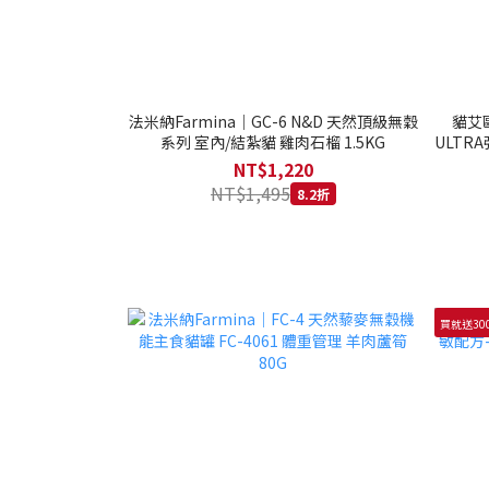
法米納Farmina｜GC-6 N&D 天然頂級無穀
貓艾歐
系列 室內/結紮貓 雞肉石榴 1.5KG
ULTRA
NT$1,220
NT$1,495
8.2折
買就送30