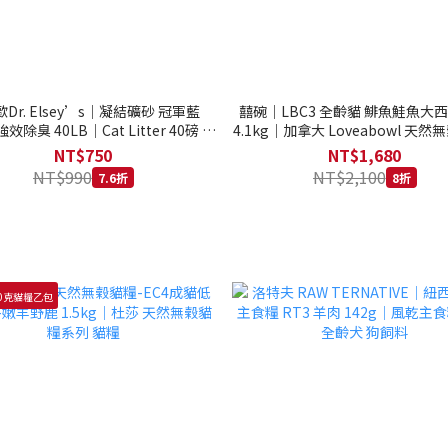
Dr. Elsey’s｜凝結礦砂 冠軍藍
囍碗｜LBC3 全齡貓 鯡魚鮭魚大
強效除臭 40LB｜Cat Litter 40磅 貓
4.1kg｜加拿大 Loveabowl 天然無
砂 凝結礦砂 美國 艾爾博士
公斤 成貓 無穀貓飼料
NT$750
NT$1,680
NT$990
NT$2,100
7.6折
8折
0克貓糧乙包