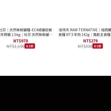
to 杜莎｜天然無榖貓糧-EC4成貓低敏
洛特夫 RAW TERNATIVE｜紐
羊野鹿 1.5kg｜杜莎 天然無榖貓糧
食糧 RT3 羊肉 142g｜風乾主食糧
系列 貓糧
齡犬 狗飼料
NT$978
NT$279
NT$1,150
NT$330
8.5折
8.5折