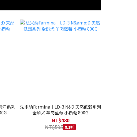
然海洋系列
法米納Farmina｜LD-3 N&D 天然低穀系列
0G
全齡犬 羊肉藍莓 小顆粒 800G
NT$480
NT$595
8.1折