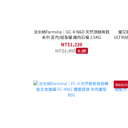
法米納Farmina｜GC-6 N&D 天然頂級無穀
貓艾歐
系列 室內/結紮貓 雞肉石榴 1.5KG
ULTRA
NT$1,220
NT$1,495
8.2折
買就送30