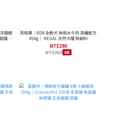
西洋龍蝦
芮格爾｜RD8 全齡犬 無榖水牛肉 高纖配方
穀糧 4.1
454g｜ REGAL 天然犬糧 狗飼料
NT$290
NT$365
8折