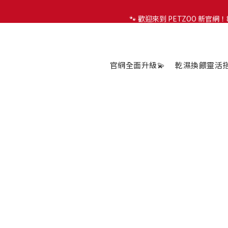
🐾 歡迎來到 PETZOO 新官
🐾 歡迎來到 PETZOO 新官
✨
🐾 歡迎來到 PETZOO 新官
官網全面升級💫
乾濕換餵靈活搭配