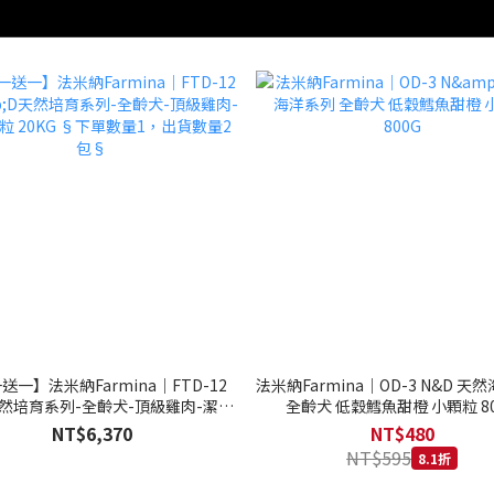
送一】法米納Farmina｜FTD-12
法米納Farmina｜OD-3 N&D 天
天然培育系列-全齡犬-頂級雞肉-潔牙
全齡犬 低穀鱈魚甜橙 小顆粒 80
20KG §下單數量1，出貨數量2包§
NT$6,370
NT$480
NT$595
8.1折