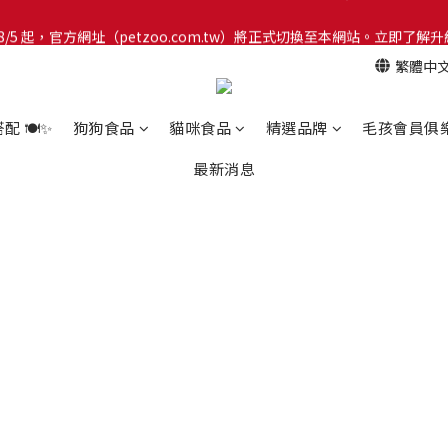
網！8/5 起，官方網址（petzoo.com.tw）將正式切換至本網站。立即
網！8/5 起，官方網址（petzoo.com.tw）將正式切換至本網站。立即
繁體中
【新朋友見面禮】現在註冊即領 $100 購物金！全館滿 $1,500 享免運優惠 
網！8/5 起，官方網址（petzoo.com.tw）將正式切換至本網站。立即
 🍽️✨
狗狗食品
貓咪食品
精選品牌
毛孩會員俱
最新消息