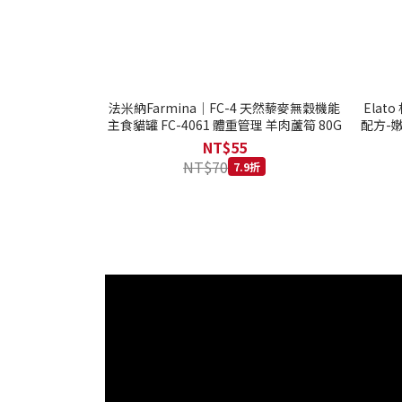
法米納Farmina｜FC-4 天然藜麥無穀機能
Ela
主食貓罐 FC-4061 體重管理 羊肉蘆筍 80G
配方-嫩
NT$55
NT$70
7.9折