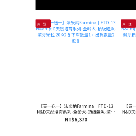
買一送一
買一送一
【買一送一】法米納Farmina｜FTD-13
【買一
N&D天然培育系列-全齡犬-頂級鮭魚-潔牙
N&D
顆粒 20KG §下單數量1，出貨數量2包§
顆粒 
NT$6,370