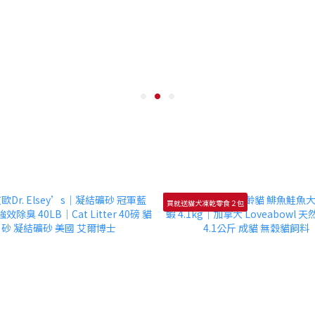
買就送貓犬凍乾零食２包