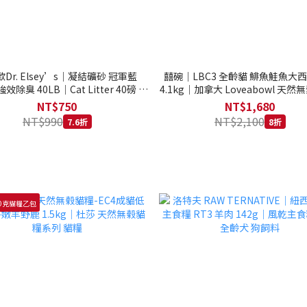
Dr. Elsey’s｜凝結礦砂 冠軍藍
囍碗｜LBC3 全齡貓 鯡魚鮭魚大
強效除臭 40LB｜Cat Litter 40磅 貓
4.1kg｜加拿大 Loveabowl 天然無
砂 凝結礦砂 美國 艾爾博士
公斤 成貓 無穀貓飼料
NT$750
NT$1,680
NT$990
NT$2,100
7.6折
8折
0克貓糧乙包