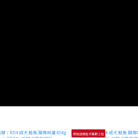
買就送姆吉犬慕斯２包