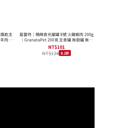
西蘭風乾主
葛蕾特｜精緻食光貓罐 8號 火雞蝦肉 200g
 羊肉 全
｜GranataPet 200克 主食罐 無穀罐 無膠
罐 主食貓罐 德罐
NT$101
NT$124
8.2折