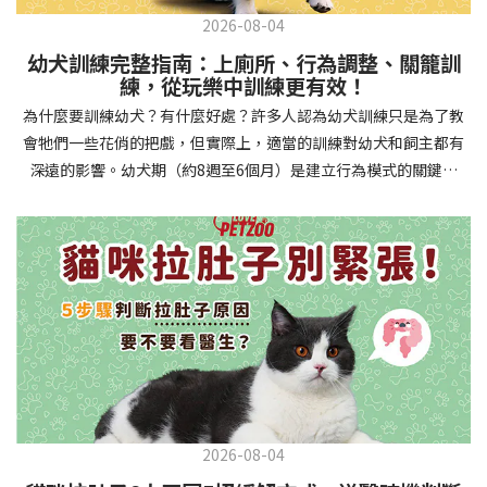
2026-08-04
幼犬訓練完整指南：上廁所、行為調整、關籠訓
練，從玩樂中訓練更有效！
為什麼要訓練幼犬？有什麼好處？許多人認為幼犬訓練只是為了教
會牠們一些花俏的把戲，但實際上，適當的訓練對幼犬和飼主都有
深遠的影響。幼犬期（約8週至6個月）是建立行為模式的關鍵時
期，這階段的訓練能奠定終身良好習慣的基礎，預防未來可能出現
的行為問題，並建立人犬間的健康關係。 建立安全健康的生活環境
透過基礎訓練，幼犬能學會家居規則，避免危險行為和破壞家具。
像是「不」和「放下」等指令可以阻止幼犬咬電線或誤食有害物
質，有效降低居家意外風險。規律的如廁訓練則能養成良好衛生習
慣，讓家中環境保持乾淨舒適。增強溝通與信任關係訓練過程就像
建立一種共同語言，幫助你和幼犬更好地理解彼此。當幼犬學會回
應你的指令，不只增加了互動機會，也建立了主人作為領導者的地
位。正向獎勵式訓練更能培養幼犬對你的信任感，強化情感連結，
創造更和諧的相處模式。培養社交技能與適應能力及早接觸各種環
2026-08-04
境和刺激，能幫助幼犬成長為自信穩定的成犬。適當的社會化訓練