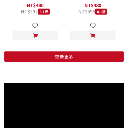
低穀鱈魚甜橙 小顆粒 800G
羊肉藍莓 小顆粒 800G
NT$480
NT$480
NT$595
NT$595
8.1折
8.1折
查看更多