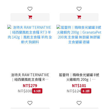
洛特夫 RAW TERNATIVE
葛蕾特｜精緻食光貓罐 8號
｜紐西蘭風乾主食糧 RT3
火雞蝦肉 200g｜
羊肉 142g｜風乾主食糧 羊
GranataPet 200克 主食罐
NT$279
NT$101
肉 全齡犬 狗飼料
無穀罐 無膠罐 主食貓罐 德
NT$330
NT$124
8.5折
8.2折
罐