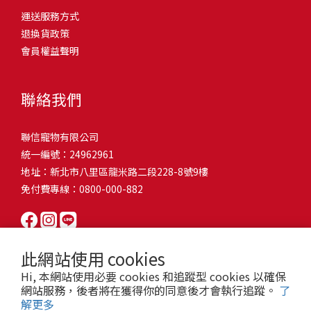
問題，才能避免小問題變大病！貓掉毛嚴重怎麼辦？4重點從日常生
有很大的關聯！冬天太冷，腸胃蠕動變慢，容易消化不良；夏天太
和獨立能力。 幼犬訓練常見問題Q1: 幾個月大的幼犬最適合開始訓
運送服務方式
的紙箱。建議一開始可以購買單價較低的入門款，觀察一下貓咪的
活中輕鬆改善看到滿屋子的貓毛是不是很抓狂？別擔心！其實只要
熱，水分流失快，腸道可能變得敏感，導致糞便變軟或拉稀。如果
練？A: 訓練可從幼犬到家首日開始（約8-10週大）。3-16週是社會
退換貨政策
使用狀況，再考慮購買「豪宅」！ 項目費用用品貓碗$300貓窩
透過一些簡單的日常照護方式，就能有效減少貓咪掉毛情況。從梳
換季時沒有適當調整環境，貓咪的腸胃就可能跟著「鬧脾氣」。冬
化黃金期，每次訓練控制在5-10分鐘內。Q2: 幼犬如廁訓練需要多久
會員權益聲明
$500貓跳台$1,500貓砂盆$500貓抓板$300外出籠$1,000一次性養貓
毛、洗澡到增加互動和營養調整，這些小撇步不僅能幫助貓咪維持
天注意保暖，提供暖墊、厚毯，避免冷風直吹。夏天補充水分，可
才能成功？A: 通常需要4-6個月，小型犬可能較慢。關鍵是固定時間
用品相關花費1：貓碗貓咪進食的物品，挑選上可偏向貓碗+有碗架
健康的皮毛，也能讓家裡的貓毛困擾大大減少！跟著以下重點一起
以加點湯罐、鮮食湯水，讓貓咪願意多喝水。避免冷熱交替太快，
帶出門，並立即獎勵正確行為。Q3: 幼犬亂咬家具怎麼辦？A: 提供專
的，可減少貓咪進食時的負擔。一次性養貓用品相關花費2：貓窩貓
行動吧！ 預防貓掉毛方法1：勤勞梳毛養貓必備神器就是各種梳子
像是開冷氣又突然關掉，容易讓貓咪腸胃受影響。重點提醒：換季
聯絡我們
屬啃咬玩具作替代品，發現不當啃咬時堅定說「不」，並引導至適
咪是非常需要安全感的動物，可以準備一個專屬他的「寶座」，當
啦！勤勞梳毛是最直接有效的掉毛控制方法。定期梳理可以幫貓咪
時，記得關心貓咪的腸胃狀況，適當調整環境，幫助毛孩適應！ 貓
合的玩具。確保足夠運動減少無聊行為。Q4: 如何阻止幼犬在家中亂
貓咪感到緊張或焦慮時可進到他的安全區域。一次性養貓用品相關
清除鬆動的死毛，減少牠們自行舔毛時吞入的毛球量，更能預防毛
咪拉肚子原因4. 寄生蟲或疾病感染貓咪如果持續拉肚子，甚至糞便
尿尿？A: 建立固定如廁時間表，成功時立即獎勵。限制活動範圍並
聯信寵物有限公司
花費3：貓跳台貓咪雖然不需要外出進行放電，但在家中還是需要擺
髮打結和皮膚問題。建議週期：短毛貓每週梳1-2次，長毛貓則建議
有血絲、異味特別重，那就要小心可能是 寄生蟲感染（如蛔蟲、鈎
密切監督。意外發生時不責罵，使用專用除臭劑徹底清理。Q5: 幼犬
統一編號：24962961
放高度適合的貓跳台提供貓咪玩耍，貓跳台與貓窩相同，能給予貓
2-3天梳一次。挑選合適的梳具也很重要，可以準備橡膠刷、鬃毛刷
蟲、球蟲）或腸胃炎、腸道疾病。這類情況會影響營養吸收，長期
一直吠叫怎麼辦？A: 找出原因（尋求注意力、警戒、焦慮）。訓練
地址：新北市八里區龍米路二段228-8號9樓
咪對於環境的安全感。一次性養貓用品相關花費4：貓砂盆貓咪排泄
或專用脫毛梳，依照毛質選擇。記得將梳毛變成愉快的日常儀式，
下來甚至可能造成貓咪消瘦、免疫力下降。定期驅蟲（幼貓建議每
「安靜」指令，停止吠叫時獎勵。避免對吠叫作出反應，確保充分
免付費專線：0800-000-882
用品，可選擇合適貓咪體型大小，不宜過小。一次性養貓用品相關
不僅能增加你們的互動時間，也讓貓咪享受被梳理的舒適感！預防
月一次，成貓每 3~6 個月一次）。觀察貓咪精神狀態，如果還伴隨
運動減少過度精力。Q6: 幼犬訓練中可以使用懲罰嗎？A: 不建議。正
花費5：貓抓板貓咪會有磨爪的習慣，為了我們的沙發或是地毯著
貓掉毛方法2：定期洗澡「貓咪會自己清潔，不需要洗澡」這個想法
嘔吐、食慾下降，務必儘早就醫。重點提醒：如果貓咪拉肚子超過 2
向獎勵比懲罰更有效且健康。懲罰可能導致恐懼或攻擊行為，破壞
想，需要準備一個能夠讓牠們放肆磨爪的貓抓板。一次性養貓用品
其實不完全正確哦！適當的洗澡能幫助貓咪清除死毛和皮屑，減少
天，或糞便異常，應立即帶去獸醫院檢查！ 貓咪拉肚子原因5. 情緒
信任關係。專注獎勵好行為，重新引導不良行為。Q7: 幼犬害怕其他
相關花費6：外出籠雖然貓咪平常不會外出，但當有美容或醫療需求
過敏原，特別是對長毛貓或油性皮膚的貓咪更有幫助。但注意，洗
壓力影響腸胃壓力不只影響人類，也會影響貓咪的腸胃！過度緊
狗狗怎麼辦？A: 循序漸進社交化，從友善成犬開始。不強迫互動，
此網站使用 cookies
時，外出籠就非常重要，平常也可以適度讓貓咪適應外出籠，避免
澡頻率不宜過高，一般室內貓咪1-3個月洗一次就足夠，過度洗澡反
張、焦慮、驚嚇（如煙火聲、大聲喧嘩），都可能讓貓咪拉肚子。
正面經驗後給予獎勵。考慮參加專業幼犬社交課程。Q8: 幼犬分離焦
Hi, 本網站使用必要 cookies 和追蹤型 cookies 以確保
緊急情況時，貓咪過度抗拒。總結來說貓咪在健康及用品的一次性
而會造成皮膚乾燥。選擇專為貓咪設計的溫和洗毛精，洗後一定要
尤其是個性敏感的貓咪，對變化的適應力比較低，壓力一大，腸胃
慮要如何處理？A: 練習短暫分離，逐漸延長。離開和返家時保持低
網站服務，後者將在獲得你的同意後才會執行追蹤。
了
費用大約落在 $ 7900~ $ 11600不等。雖說金額看起來不少，但以上
完全吹乾，避免濕毛造成皮膚問題。如果貓咪特別害怕洗澡，可以
就先「罷工」。減少壓力來源，盡量讓貓咪的作息固定。給貓咪陪
解更多
調。提供能分散注意力的玩具，建立可預測的離家儀式。每隻幼犬