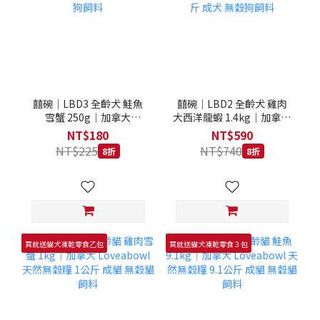
囍碗｜LBD3 全齡犬 鮭魚
囍碗｜LBD2 全齡犬 雞肉
雪蟹 250g｜加拿大
大西洋龍蝦 1.4kg｜加拿大
Loveabowl 天然無穀糧
Loveabowl 天然無穀糧
NT$180
NT$590
250克 成犬 無穀狗飼料
1.4公斤 成犬 無穀狗飼料
NT$225
NT$740
8折
8折
買就送貓犬凍乾零食乙包
買就送貓犬凍乾零食３包