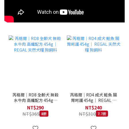
芮格爾｜RD8 全齡犬 無榖
芮格爾｜RD4 成犬 鮭魚 腸
水牛肉 高纖配方 454g｜
胃呵護 454g｜ REGAL 天
REGAL 天然犬糧 狗飼料
然犬糧 狗飼料
NT$290
NT$240
NT$365
NT$310
8折
7.7折