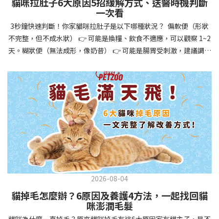
貓咪拉肚子6大原因5招緩解方式、送醫時機判斷
讓牠們學會如何與其他狗狗、動物和人類和平相處，減少恐懼或攻
一次看
擊行為。這種適應能力使幼犬未來能從容面對獸醫檢查、美容
3秒鐘快速判斷！你家貓咪拉肚子是以下哪種狀況？ 偏軟便（形狀
salon、寄宿或旅行等各種情境，大大提升生活品質。 訓練幼犬不只
不完整，但不成水狀） 👉 可能是換糧、飲食不適應，可以觀察 1~2
是教會指令，更是塑造性格和習慣的過程！ 透過耐心且一致的訓
天。糊狀便（無法成形，像奶昔） 👉 可能是腸胃受刺激，建議調整
練，你不僅能擁有一隻聽話的好狗狗，更能建立起相互尊重的終身
飲食、補充益生菌。水狀便（完全液體） 👉 可能是腸胃炎或感染，
伙伴關係。記住，現在投入的每一分鐘訓練，都將在未來十幾年的
若超過 24 小時沒改善，建議就醫。血便（帶血絲或黑色糞便） 👉
相處中獲得回報狗狗訓練指南，六步驟培養幼犬開始幼犬訓練時，
可能是嚴重腸胃問題，應立即帶去獸醫院！想知道貓咪拉肚子的真
系統性的方法能帶來最佳效果。從信任建立到習慣養成，每個階段
正原因，只要透過 5 個簡單步驟，就能判斷問題嚴重性，決定是否
都至關重要，缺一不可。良好的訓練應循序漸進，把握幼犬成長敏
需要就醫！接下來我們一起來看看該怎麼做吧！🐾 貓咪拉肚子怎麼
感期，以積極正向的方式引導。遵循這六個步驟，即使是第一次養
辦？5步驟判斷貓咪拉肚子是否需要馬上看醫生貓咪拉肚子的因素與
狗的新手，也能輕鬆將調皮的小狗訓練成聽話的好夥伴！建立信任
許多原因有關，更換食物、誤食異物或不乾淨的東西、寄生蟲、其
基礎 幼犬訓練的第一步不是教指令，而是建立信任。剛到新家的幼
他疾病。 5 步驟判斷貓咪拉肚子原因，要不要看醫生？當貓咪拉肚
犬可能感到緊張不安，給予適當空間適應環境很重要。用溫柔的聲
子時，不用慌張！透過以下 5 個步驟，就能快速判斷原因，並決定
音交談，提供安全舒適的窩，維持規律的餵食和如廁時間，讓幼犬
是否需要帶去獸醫院。📌 貓咪拉肚子判斷步驟1：觀察糞便的狀態：
感到安心。輕輕撫摸、溫柔擁抱，每天安排固定玩耍時間，這些都
2026-08-04
糞便質地是關鍵！不同形態代表不同的腸胃狀況📌 貓咪拉肚子判斷
能幫助建立初步的依附關係。教導基礎指令 當幼犬適應新環境並信
貓掉毛怎麼辦？6原因及養護4方法，一起找回貓
步驟2：回想最近的飲食變化：有沒有突然換飼料或罐頭？ 有沒有吃
任你後，可開始教導基本指令。從簡單的「坐下」開始，再逐步學
咪澎潤毛髮
到新零食或人類食物？ 是否誤食異物？📌 貓咪拉肚子判斷步驟3：
習「趴下」、「等待」和「過來」。每次訓練保持在5-10分鐘內，
貓咪為什麼一直掉毛？原來貓咪掉毛有這6大原因家有貓主子，是不