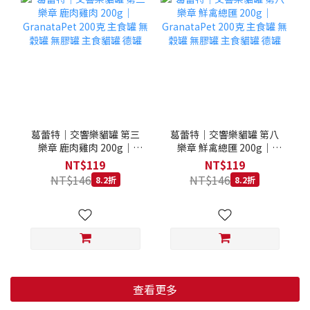
葛蕾特｜交響樂貓罐 第三
葛蕾特｜交響樂貓罐 第八
樂章 鹿肉雞肉 200g｜
樂章 鮮禽總匯 200g｜
GranataPet 200克 主食罐
GranataPet 200克 主食罐
NT$119
NT$119
無穀罐 無膠罐 主食貓罐 德
無穀罐 無膠罐 主食貓罐 德
NT$146
NT$146
8.2折
8.2折
罐
罐
查看更多