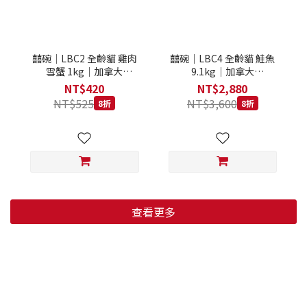
囍碗｜LBC2 全齡貓 雞肉
囍碗｜LBC4 全齡貓 鮭魚
雪蟹 1kg｜加拿大
9.1kg｜加拿大
Loveabowl 天然無穀糧 1
Loveabowl 天然無穀糧
NT$420
NT$2,880
公斤 成貓 無穀貓飼料
9.1公斤 成貓 無穀貓飼料
NT$525
NT$3,600
8折
8折
查看更多