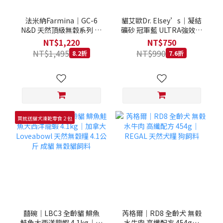
法米納Farmina｜GC-6
貓艾歐Dr. Elsey’s｜凝結
N&D 天然頂級無穀系列 室
礦砂 冠軍藍 ULTRA強效除
內/結紮貓 雞肉石榴 1.5KG
臭 40LB｜Cat Litter 40磅
NT$1,220
NT$750
貓砂 凝結礦砂 美國 艾爾博
NT$1,495
NT$990
8.2折
7.6折
士
買就送貓犬凍乾零食２包
囍碗｜LBC3 全齡貓 鯡魚
芮格爾｜RD8 全齡犬 無榖
鮭魚大西洋龍蝦 4.1kg｜加
水牛肉 高纖配方 454g｜