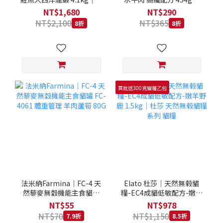
拿大 Loveabowl 天然無穀
REGAL 天然犬糧 狗飼料
NT$1,680
NT$290
糧 4.1公斤 成貓 無穀貓飼
NT$2,100
NT$365
8折
8折
料
買就送300克貓糧乙包
法米納Farmina｜FC-4 天
Elato 杜莎｜天然無榖貓
然藜麥無穀機能主食貓罐
糧-EC4成貓低敏配方-嫩羊
FC-4061 體重管理 羊肉蘆
野鹿 1.5kg｜杜莎 天然無
NT$55
NT$978
筍 80G
榖貓糧系列 貓糧
NT$70
NT$1,150
7.9折
8.5折