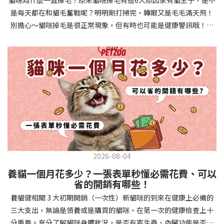
確認環境與生活作息：最近是否搬家、換貓砂、新成員加入？ 天氣
避免幼犬注意力分散。使用清晰一致的口令和手勢，成功時立即給
是每天都在和貓毛奮戰呢？明明剛打掃完，轉眼又是毛毛滿天飛！
是否有變化？ 飼主是否長時間外出？📌 貓咪拉肚子判斷步驟4：觀
予獎勵和讚美。記住，重複是學習的關鍵，每天多次短時間練習效
別擔心～貓咪掉毛是很正常現象，但有時也可能是健康警訊哦！以
察貓咪的精神與食慾：貓咪精神好嗎？、食慾是否正常？，可先觀
果最佳。調整日常行為除了基本指令，幼犬還需學習生活禮儀。如
下是常見的六大掉毛原因和實用改善妙招，讓毛孩健康、家裡乾淨
察 1~2 天，調整飲食、補充水分。如果貓咪 不吃不喝、 嗜睡、體重
廁訓練是優先項目—建立固定的如廁時間和地點，當幼犬正確如廁
兩全其美！貓咪掉毛原因1. 皮膚問題貓咪皮膚問題是造成掉毛的常
下降，表示身體狀況不佳，應儘快就醫！📌 貓咪拉肚子判斷步驟5：
時立即獎勵。另外要處理的常見問題包括咬人、啃咬家具和亂叫。
見兇手！皮膚發炎、感染或是長期搔癢，都會讓貓咪的毛髮失去健
檢查是否需要帶去看獸醫 如果拉肚子 1~2 次但精神好、食慾正常，
每當出現不當行為，給予適當替代品（如咬玩具代替咬手），並在
康光澤並大量脫落。常見的皮膚問題包括皮膚黴菌、細菌感染、疥
可以先觀察，如果腹瀉超過 48 小時或水狀腹瀉 + 嗜睡、食慾下降、
幼犬選擇正確行為時獎勵，這比責罵更有效。社交化訓練 兩個月大
癬蟲等寄生蟲，甚至是皮膚過度乾燥。如果發現貓咪皮膚有紅腫、
嘔吐 應立即就醫。 透過這 5 個步驟，你可以快速判斷貓咪拉肚子的
的幼犬正處於社會化黃金期，這階段的經驗將深刻影響未來性格。
結痂、脫屑或異常氣味，同時伴隨掉毛，建議盡快帶牠看獸醫哦！
原因與嚴重程度，確保毛孩的腸胃健康！如果不確定情況，還是建
安排幼犬接觸不同人類（包括兒童、戴眼鏡的人、使用拐杖的人
貓咪掉毛原因2. 過敏誰說只有人類會過敏？貓咪也會！貓咪可能對
議讓獸醫檢查，才能安心哦！🐾💖4種高風險群貓咪拉肚子要小心高
等）、各種動物、交通工具和環境聲音。起初保持在安全、受控的
環境中的塵蟎、花粉、清潔劑，甚至是食物中的某些成分產生過敏
風險貓咪包含：幼貓、老貓、懷孕貓、有慢性疾病貓，這些貓咪在
情境中，逐漸增加複雜度。每次正面社交體驗後給予獎勵，建立幼
反應。過敏症狀不只是打噴嚏、流眼淚，還會引起皮膚搔癢和掉毛
身體狀況出現警訊時要特別注意，如拉肚子次數超過2次以上，就建
犬對新事物的積極態度。進階技巧強化 基礎訓練穩固後，可以進入
問題。特別是食物過敏，更是常被忽略的掉毛元兇！如果貓咪經常
議直接尋求獸醫協助。2要訣判斷貓咪拉肚子要不要看醫生 高風險貓
更複雜的技巧訓練。這包括遠距離控制、不同干擾下的指令遵從、
2026-08-04
抓癢或舔舐特定部位，同時伴隨掉毛，很可能是過敏在作怪呢！貓
咪拉肚子次數超過2次以上，就建議直接尋求獸醫協助。正常且健康
多步驟動作等。使用延遲獎勵技巧，讓幼犬學會即使沒有立即獎勵
養貓一個月花多少？一張表單秒懂必需花費、可以
咪掉毛原因3. 營養不足貓咪的毛髮健康與營養息息相關！當貓咪飲
的貓咪，如拉肚子超過2-3天，建議直接尋求獸醫師協助。並記得提
也能保持良好行為。引入不同環境中的訓練，如公園、寵物店等，
省的開銷有哪些！
食中缺乏必要的蛋白質、脂肪酸（尤其是Omega-3和Omega-
供觀察紀錄給予獸醫師進行專業判斷。貓咪拉肚子但精神很好？如
幫助幼犬在各種情境下都能聽從指令。維持良好習慣 成功的訓練不
養貓健相關 3 大初期開銷（一次性）新貓咪的到來在健康上必備的
6）、維生素或礦物質時，毛髮就會變得乾燥、脆弱，容易斷裂脫
果飼主有發現貓咪拉肚子的情形，但貓咪的精神很好。有可能與飲
是一次性的，而是需要持續維護。即使幼犬已經掌握所有技能，也
三大支出，無論是領養或是購買的貓咪，在第一次的健康檢查上十
落。長期餵食低品質或不均衡的貓糧，可能使貓咪營養不良，進而
食方便相關，回想是否進食新的食物，或是正進行飼料更換的過
要定期複習，防止行為退化。將訓練融入日常生活，如出門前的
分重要。充分了解貓咪身體狀況，是否有寄生蟲、內臟功能是否健