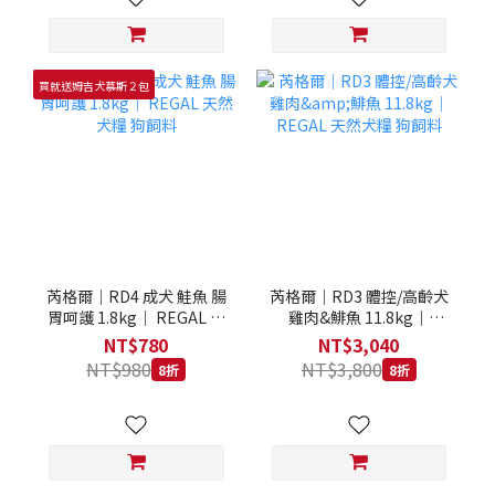
買就送姆吉犬慕斯２包
芮格爾｜RD4 成犬 鮭魚 腸
芮格爾｜RD3 體控/高齡犬
胃呵護 1.8kg｜ REGAL 天
雞肉&鯡魚 11.8kg｜
然犬糧 狗飼料
REGAL 天然犬糧 狗飼料
NT$780
NT$3,040
NT$980
NT$3,800
8折
8折