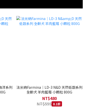
然海洋系列
法米納Farmina｜LD-3 N&D 天然低穀系列
0G
全齡犬 羊肉藍莓 小顆粒 800G
NT$480
NT$595
8.1折