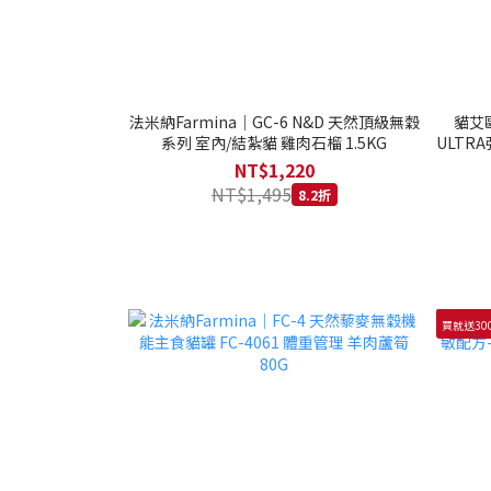
法米納Farmina｜GC-6 N&D 天然頂級無穀
貓艾歐
系列 室內/結紮貓 雞肉石榴 1.5KG
ULTRA
NT$1,220
NT$1,495
8.2折
買就送30