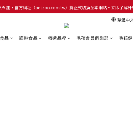
網！8/5 起，官方網址（petzoo.com.tw）將正式切換至本網站。立即
網！8/5 起，官方網址（petzoo.com.tw）將正式切換至本網站。立即
繁體中
【新朋友見面禮】現在註冊即領 $100 購物金！全館滿 $1,500 享免運優惠 
網！8/5 起，官方網址（petzoo.com.tw）將正式切換至本網站。立即
食品
貓咪食品
精選品牌
毛孩會員俱樂部
毛孩健