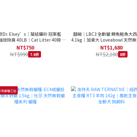
Dr. Elsey’s｜凝結礦砂 冠軍藍
囍碗｜LBC3 全齡貓 鯡魚鮭魚大
強效除臭 40LB｜Cat Litter 40磅 貓
4.1kg｜加拿大 Loveabowl 天然無
砂 凝結礦砂 美國 艾爾博士
公斤 成貓 無穀貓飼料
NT$750
NT$1,680
NT$990
NT$2,100
7.6折
8折
0克貓糧乙包