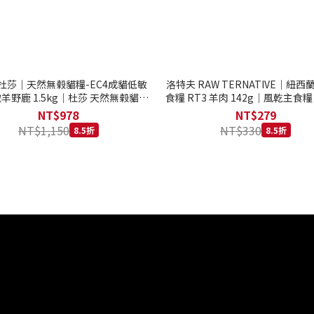
to 杜莎｜天然無榖貓糧-EC4成貓低敏
洛特夫 RAW TERNATIVE｜紐
羊野鹿 1.5kg｜杜莎 天然無榖貓糧
食糧 RT3 羊肉 142g｜風乾主食糧
系列 貓糧
齡犬 狗飼料
NT$978
NT$279
NT$1,150
NT$330
8.5折
8.5折