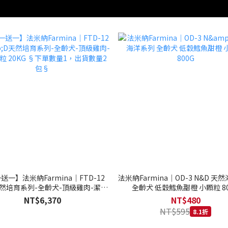
送一】法米納Farmina｜FTD-12
法米納Farmina｜OD-3 N&D 天
天然培育系列-全齡犬-頂級雞肉-潔牙
全齡犬 低穀鱈魚甜橙 小顆粒 80
20KG §下單數量1，出貨數量2包§
NT$6,370
NT$480
NT$595
8.1折