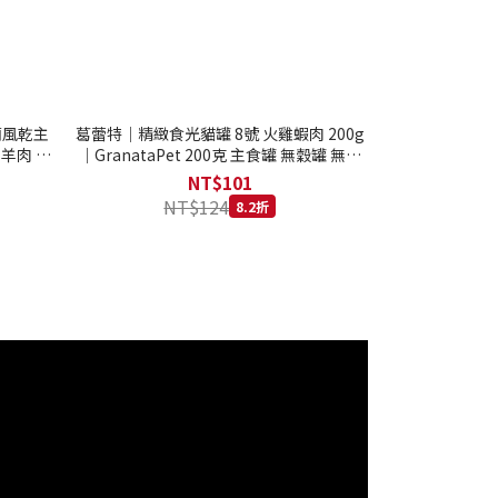
西蘭風乾主
葛蕾特｜精緻食光貓罐 8號 火雞蝦肉 200g
 羊肉 全
｜GranataPet 200克 主食罐 無穀罐 無膠
罐 主食貓罐 德罐
NT$101
NT$124
8.2折