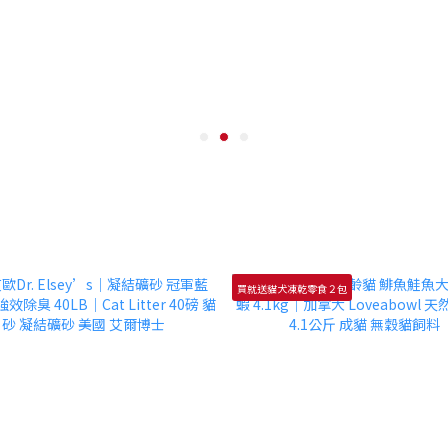
買就送貓犬凍乾零食２包