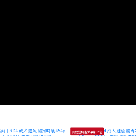
買就送姆吉犬慕斯２包