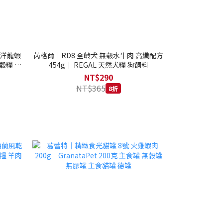
西洋龍蝦
芮格爾｜RD8 全齡犬 無榖水牛肉 高纖配方
穀糧 4.1
454g｜ REGAL 天然犬糧 狗飼料
NT$290
NT$365
8折