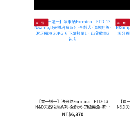
買一送一
買一送一
【買一送一】法米納Farmina｜FTD-13
【買一
N&D天然培育系列-全齡犬-頂級鮭魚-潔牙
N&D
顆粒 20KG §下單數量1，出貨數量2包§
顆粒 
NT$6,370