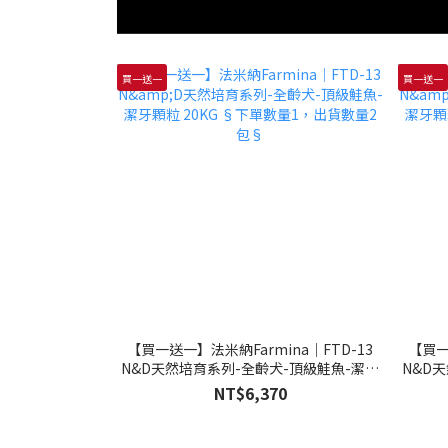
買一送一
買一送一
【買一送一】法米納Farmina｜FTD-13
【買一
N&D天然培育系列-全齡犬-頂級鮭魚-潔牙
N&D
顆粒 20KG §下單數量1，出貨數量2包§
顆粒 
NT$6,370