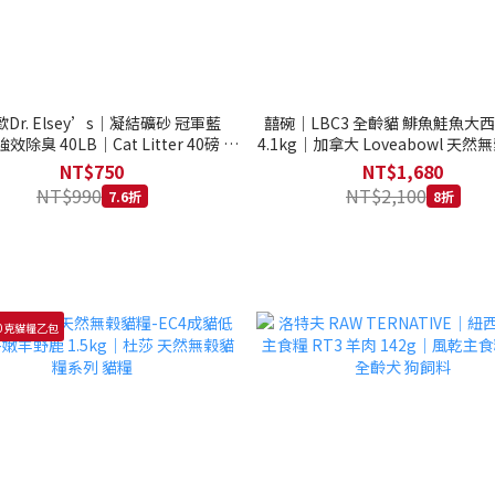
Dr. Elsey’s｜凝結礦砂 冠軍藍
囍碗｜LBC3 全齡貓 鯡魚鮭魚大
強效除臭 40LB｜Cat Litter 40磅 貓
4.1kg｜加拿大 Loveabowl 天然無
砂 凝結礦砂 美國 艾爾博士
公斤 成貓 無穀貓飼料
NT$750
NT$1,680
NT$990
NT$2,100
7.6折
8折
0克貓糧乙包