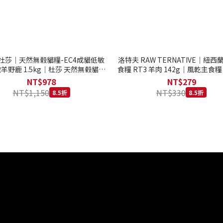
to 杜莎｜天然無榖貓糧-EC4成貓低敏
洛特夫 RAW TERNATIVE｜紐
羊野鹿 1.5kg｜杜莎 天然無榖貓糧
食糧 RT3 羊肉 142g｜風乾主食糧
系列 貓糧
齡犬 狗飼料
NT$978
NT$279
NT$1,150
NT$330
8.5折
8.5折