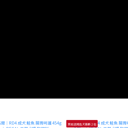
買就送姆吉犬慕斯２包