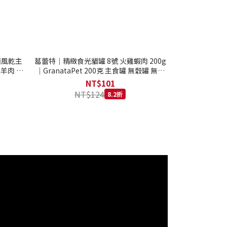
西蘭風乾主
葛蕾特｜精緻食光貓罐 8號 火雞蝦肉 200g
 羊肉 全
｜GranataPet 200克 主食罐 無穀罐 無膠
罐 主食貓罐 德罐
NT$101
NT$124
8.2折