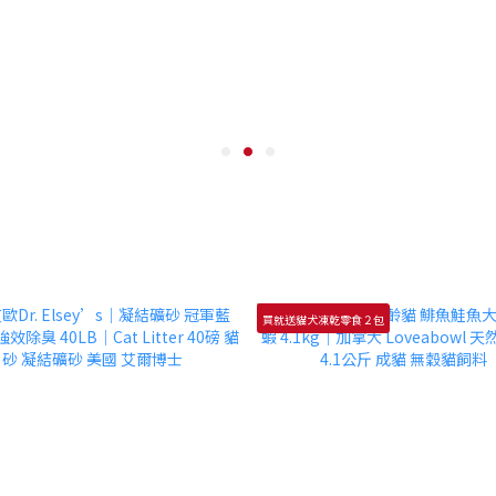
買就送貓犬凍乾零食２包