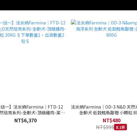
送一】法米納Farmina｜FTD-12
法米納Farmina｜OD-3 N&D 天
天然培育系列-全齡犬-頂級雞肉-潔牙
全齡犬 低穀鱈魚甜橙 小顆粒 80
20KG §下單數量1，出貨數量2包§
NT$6,370
NT$480
NT$595
8.1折