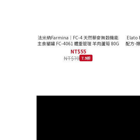
法米納Farmina｜FC-4 天然藜麥無穀機能
Ela
主食貓罐 FC-4061 體重管理 羊肉蘆筍 80G
配方-嫩
NT$55
NT$70
7.9折