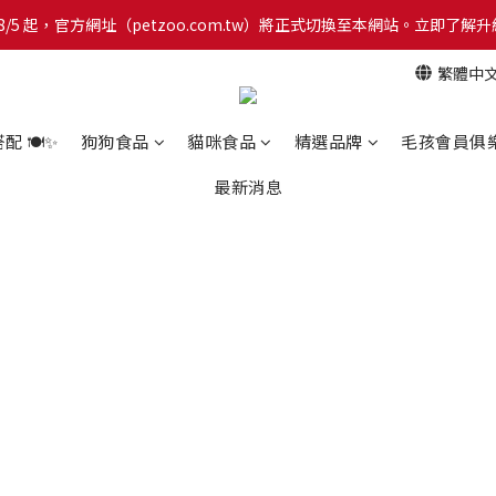
網！8/5 起，官方網址（petzoo.com.tw）將正式切換至本網站。立即
網！8/5 起，官方網址（petzoo.com.tw）將正式切換至本網站。立即
繁體中
【新朋友見面禮】現在註冊即領 $100 購物金！全館滿 $1,500 享免運優惠 
網！8/5 起，官方網址（petzoo.com.tw）將正式切換至本網站。立即
 🍽️✨
狗狗食品
貓咪食品
精選品牌
毛孩會員俱
最新消息