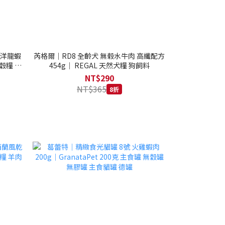
西洋龍蝦
芮格爾｜RD8 全齡犬 無榖水牛肉 高纖配方
穀糧 4.1
454g｜ REGAL 天然犬糧 狗飼料
NT$290
NT$365
8折