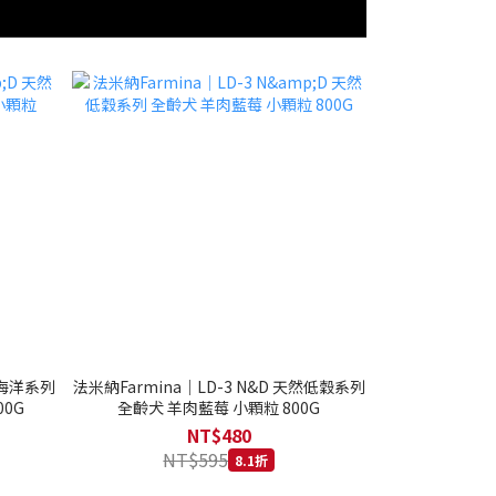
然海洋系列
法米納Farmina｜LD-3 N&D 天然低穀系列
0G
全齡犬 羊肉藍莓 小顆粒 800G
NT$480
NT$595
8.1折