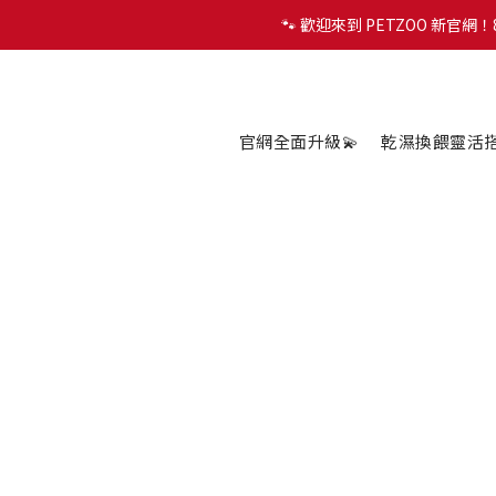
🐾 歡迎來到 PETZOO 新官
🐾 歡迎來到 PETZOO 新官
✨
🐾 歡迎來到 PETZOO 新官
官網全面升級💫
乾濕換餵靈活搭配