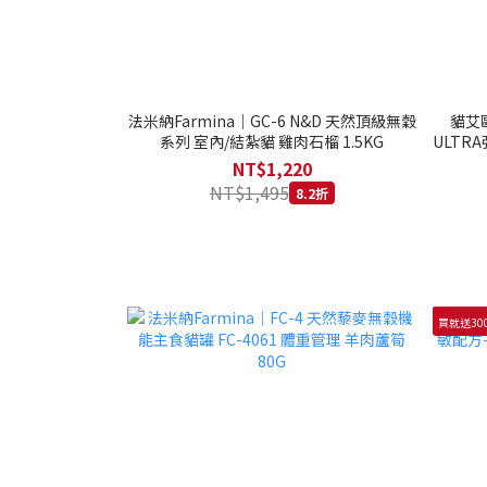
法米納Farmina｜GC-6 N&D 天然頂級無穀
貓艾歐
系列 室內/結紮貓 雞肉石榴 1.5KG
ULTRA
NT$1,220
NT$1,495
8.2折
買就送30