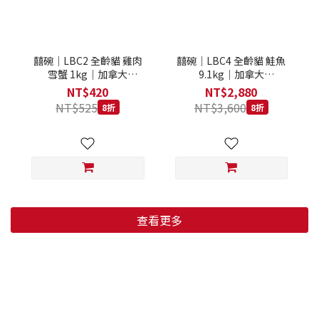
囍碗｜LBC2 全齡貓 雞肉
囍碗｜LBC4 全齡貓 鮭魚
雪蟹 1kg｜加拿大
9.1kg｜加拿大
Loveabowl 天然無穀糧 1
Loveabowl 天然無穀糧
NT$420
NT$2,880
公斤 成貓 無穀貓飼料
9.1公斤 成貓 無穀貓飼料
NT$525
NT$3,600
8折
8折
查看更多