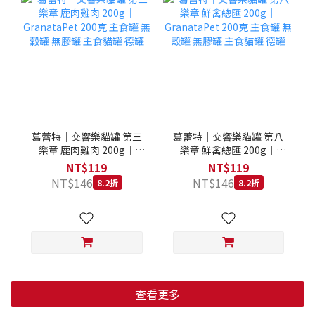
葛蕾特｜交響樂貓罐 第三
葛蕾特｜交響樂貓罐 第八
樂章 鹿肉雞肉 200g｜
樂章 鮮禽總匯 200g｜
GranataPet 200克 主食罐
GranataPet 200克 主食罐
NT$119
NT$119
無穀罐 無膠罐 主食貓罐 德
無穀罐 無膠罐 主食貓罐 德
NT$146
NT$146
8.2折
8.2折
罐
罐
查看更多