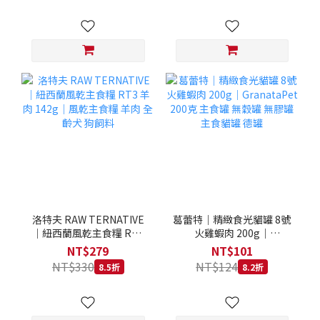
洛特夫 RAW TERNATIVE
葛蕾特｜精緻食光貓罐 8號
｜紐西蘭風乾主食糧 RT3
火雞蝦肉 200g｜
羊肉 142g｜風乾主食糧 羊
GranataPet 200克 主食罐
NT$279
NT$101
肉 全齡犬 狗飼料
無穀罐 無膠罐 主食貓罐 德
NT$330
NT$124
8.5折
8.2折
罐