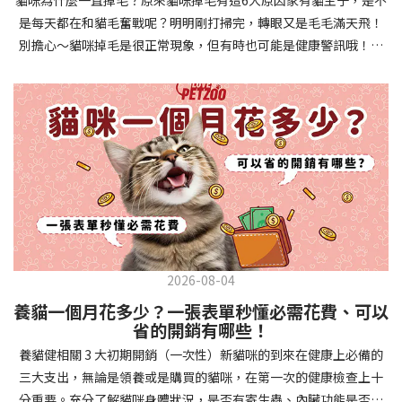
確認環境與生活作息：最近是否搬家、換貓砂、新成員加入？ 天氣
避免幼犬注意力分散。使用清晰一致的口令和手勢，成功時立即給
是每天都在和貓毛奮戰呢？明明剛打掃完，轉眼又是毛毛滿天飛！
是否有變化？ 飼主是否長時間外出？📌 貓咪拉肚子判斷步驟4：觀
予獎勵和讚美。記住，重複是學習的關鍵，每天多次短時間練習效
別擔心～貓咪掉毛是很正常現象，但有時也可能是健康警訊哦！以
察貓咪的精神與食慾：貓咪精神好嗎？、食慾是否正常？，可先觀
果最佳。調整日常行為除了基本指令，幼犬還需學習生活禮儀。如
下是常見的六大掉毛原因和實用改善妙招，讓毛孩健康、家裡乾淨
察 1~2 天，調整飲食、補充水分。如果貓咪 不吃不喝、 嗜睡、體重
廁訓練是優先項目—建立固定的如廁時間和地點，當幼犬正確如廁
兩全其美！貓咪掉毛原因1. 皮膚問題貓咪皮膚問題是造成掉毛的常
下降，表示身體狀況不佳，應儘快就醫！📌 貓咪拉肚子判斷步驟5：
時立即獎勵。另外要處理的常見問題包括咬人、啃咬家具和亂叫。
見兇手！皮膚發炎、感染或是長期搔癢，都會讓貓咪的毛髮失去健
檢查是否需要帶去看獸醫 如果拉肚子 1~2 次但精神好、食慾正常，
每當出現不當行為，給予適當替代品（如咬玩具代替咬手），並在
康光澤並大量脫落。常見的皮膚問題包括皮膚黴菌、細菌感染、疥
可以先觀察，如果腹瀉超過 48 小時或水狀腹瀉 + 嗜睡、食慾下降、
幼犬選擇正確行為時獎勵，這比責罵更有效。社交化訓練 兩個月大
癬蟲等寄生蟲，甚至是皮膚過度乾燥。如果發現貓咪皮膚有紅腫、
嘔吐 應立即就醫。 透過這 5 個步驟，你可以快速判斷貓咪拉肚子的
的幼犬正處於社會化黃金期，這階段的經驗將深刻影響未來性格。
結痂、脫屑或異常氣味，同時伴隨掉毛，建議盡快帶牠看獸醫哦！
原因與嚴重程度，確保毛孩的腸胃健康！如果不確定情況，還是建
安排幼犬接觸不同人類（包括兒童、戴眼鏡的人、使用拐杖的人
貓咪掉毛原因2. 過敏誰說只有人類會過敏？貓咪也會！貓咪可能對
議讓獸醫檢查，才能安心哦！🐾💖4種高風險群貓咪拉肚子要小心高
等）、各種動物、交通工具和環境聲音。起初保持在安全、受控的
環境中的塵蟎、花粉、清潔劑，甚至是食物中的某些成分產生過敏
風險貓咪包含：幼貓、老貓、懷孕貓、有慢性疾病貓，這些貓咪在
情境中，逐漸增加複雜度。每次正面社交體驗後給予獎勵，建立幼
反應。過敏症狀不只是打噴嚏、流眼淚，還會引起皮膚搔癢和掉毛
身體狀況出現警訊時要特別注意，如拉肚子次數超過2次以上，就建
犬對新事物的積極態度。進階技巧強化 基礎訓練穩固後，可以進入
問題。特別是食物過敏，更是常被忽略的掉毛元兇！如果貓咪經常
議直接尋求獸醫協助。2要訣判斷貓咪拉肚子要不要看醫生 高風險貓
更複雜的技巧訓練。這包括遠距離控制、不同干擾下的指令遵從、
2026-08-04
抓癢或舔舐特定部位，同時伴隨掉毛，很可能是過敏在作怪呢！貓
咪拉肚子次數超過2次以上，就建議直接尋求獸醫協助。正常且健康
多步驟動作等。使用延遲獎勵技巧，讓幼犬學會即使沒有立即獎勵
養貓一個月花多少？一張表單秒懂必需花費、可以
咪掉毛原因3. 營養不足貓咪的毛髮健康與營養息息相關！當貓咪飲
的貓咪，如拉肚子超過2-3天，建議直接尋求獸醫師協助。並記得提
也能保持良好行為。引入不同環境中的訓練，如公園、寵物店等，
省的開銷有哪些！
食中缺乏必要的蛋白質、脂肪酸（尤其是Omega-3和Omega-
供觀察紀錄給予獸醫師進行專業判斷。貓咪拉肚子但精神很好？如
幫助幼犬在各種情境下都能聽從指令。維持良好習慣 成功的訓練不
養貓健相關 3 大初期開銷（一次性）新貓咪的到來在健康上必備的
6）、維生素或礦物質時，毛髮就會變得乾燥、脆弱，容易斷裂脫
果飼主有發現貓咪拉肚子的情形，但貓咪的精神很好。有可能與飲
是一次性的，而是需要持續維護。即使幼犬已經掌握所有技能，也
三大支出，無論是領養或是購買的貓咪，在第一次的健康檢查上十
落。長期餵食低品質或不均衡的貓糧，可能使貓咪營養不良，進而
食方便相關，回想是否進食新的食物，或是正進行飼料更換的過
要定期複習，防止行為退化。將訓練融入日常生活，如出門前的
分重要。充分了解貓咪身體狀況，是否有寄生蟲、內臟功能是否健