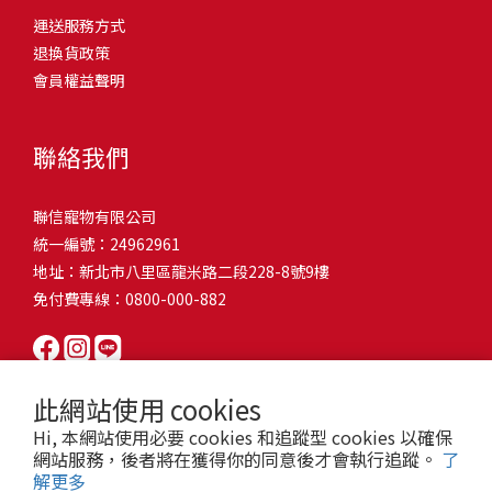
問題，才能避免小問題變大病！貓掉毛嚴重怎麼辦？4重點從日常生
有很大的關聯！冬天太冷，腸胃蠕動變慢，容易消化不良；夏天太
和獨立能力。 幼犬訓練常見問題Q1: 幾個月大的幼犬最適合開始訓
運送服務方式
的紙箱。建議一開始可以購買單價較低的入門款，觀察一下貓咪的
活中輕鬆改善看到滿屋子的貓毛是不是很抓狂？別擔心！其實只要
熱，水分流失快，腸道可能變得敏感，導致糞便變軟或拉稀。如果
練？A: 訓練可從幼犬到家首日開始（約8-10週大）。3-16週是社會
退換貨政策
使用狀況，再考慮購買「豪宅」！ 項目費用用品貓碗$300貓窩
透過一些簡單的日常照護方式，就能有效減少貓咪掉毛情況。從梳
換季時沒有適當調整環境，貓咪的腸胃就可能跟著「鬧脾氣」。冬
化黃金期，每次訓練控制在5-10分鐘內。Q2: 幼犬如廁訓練需要多久
會員權益聲明
$500貓跳台$1,500貓砂盆$500貓抓板$300外出籠$1,000一次性養貓
毛、洗澡到增加互動和營養調整，這些小撇步不僅能幫助貓咪維持
天注意保暖，提供暖墊、厚毯，避免冷風直吹。夏天補充水分，可
才能成功？A: 通常需要4-6個月，小型犬可能較慢。關鍵是固定時間
用品相關花費1：貓碗貓咪進食的物品，挑選上可偏向貓碗+有碗架
健康的皮毛，也能讓家裡的貓毛困擾大大減少！跟著以下重點一起
以加點湯罐、鮮食湯水，讓貓咪願意多喝水。避免冷熱交替太快，
帶出門，並立即獎勵正確行為。Q3: 幼犬亂咬家具怎麼辦？A: 提供專
的，可減少貓咪進食時的負擔。一次性養貓用品相關花費2：貓窩貓
行動吧！ 預防貓掉毛方法1：勤勞梳毛養貓必備神器就是各種梳子
像是開冷氣又突然關掉，容易讓貓咪腸胃受影響。重點提醒：換季
聯絡我們
屬啃咬玩具作替代品，發現不當啃咬時堅定說「不」，並引導至適
咪是非常需要安全感的動物，可以準備一個專屬他的「寶座」，當
啦！勤勞梳毛是最直接有效的掉毛控制方法。定期梳理可以幫貓咪
時，記得關心貓咪的腸胃狀況，適當調整環境，幫助毛孩適應！ 貓
合的玩具。確保足夠運動減少無聊行為。Q4: 如何阻止幼犬在家中亂
貓咪感到緊張或焦慮時可進到他的安全區域。一次性養貓用品相關
清除鬆動的死毛，減少牠們自行舔毛時吞入的毛球量，更能預防毛
咪拉肚子原因4. 寄生蟲或疾病感染貓咪如果持續拉肚子，甚至糞便
尿尿？A: 建立固定如廁時間表，成功時立即獎勵。限制活動範圍並
聯信寵物有限公司
花費3：貓跳台貓咪雖然不需要外出進行放電，但在家中還是需要擺
髮打結和皮膚問題。建議週期：短毛貓每週梳1-2次，長毛貓則建議
有血絲、異味特別重，那就要小心可能是 寄生蟲感染（如蛔蟲、鈎
密切監督。意外發生時不責罵，使用專用除臭劑徹底清理。Q5: 幼犬
統一編號：24962961
放高度適合的貓跳台提供貓咪玩耍，貓跳台與貓窩相同，能給予貓
2-3天梳一次。挑選合適的梳具也很重要，可以準備橡膠刷、鬃毛刷
蟲、球蟲）或腸胃炎、腸道疾病。這類情況會影響營養吸收，長期
一直吠叫怎麼辦？A: 找出原因（尋求注意力、警戒、焦慮）。訓練
地址：新北市八里區龍米路二段228-8號9樓
咪對於環境的安全感。一次性養貓用品相關花費4：貓砂盆貓咪排泄
或專用脫毛梳，依照毛質選擇。記得將梳毛變成愉快的日常儀式，
下來甚至可能造成貓咪消瘦、免疫力下降。定期驅蟲（幼貓建議每
「安靜」指令，停止吠叫時獎勵。避免對吠叫作出反應，確保充分
免付費專線：0800-000-882
用品，可選擇合適貓咪體型大小，不宜過小。一次性養貓用品相關
不僅能增加你們的互動時間，也讓貓咪享受被梳理的舒適感！預防
月一次，成貓每 3~6 個月一次）。觀察貓咪精神狀態，如果還伴隨
運動減少過度精力。Q6: 幼犬訓練中可以使用懲罰嗎？A: 不建議。正
花費5：貓抓板貓咪會有磨爪的習慣，為了我們的沙發或是地毯著
貓掉毛方法2：定期洗澡「貓咪會自己清潔，不需要洗澡」這個想法
嘔吐、食慾下降，務必儘早就醫。重點提醒：如果貓咪拉肚子超過 2
向獎勵比懲罰更有效且健康。懲罰可能導致恐懼或攻擊行為，破壞
想，需要準備一個能夠讓牠們放肆磨爪的貓抓板。一次性養貓用品
其實不完全正確哦！適當的洗澡能幫助貓咪清除死毛和皮屑，減少
天，或糞便異常，應立即帶去獸醫院檢查！ 貓咪拉肚子原因5. 情緒
信任關係。專注獎勵好行為，重新引導不良行為。Q7: 幼犬害怕其他
相關花費6：外出籠雖然貓咪平常不會外出，但當有美容或醫療需求
過敏原，特別是對長毛貓或油性皮膚的貓咪更有幫助。但注意，洗
壓力影響腸胃壓力不只影響人類，也會影響貓咪的腸胃！過度緊
狗狗怎麼辦？A: 循序漸進社交化，從友善成犬開始。不強迫互動，
此網站使用 cookies
時，外出籠就非常重要，平常也可以適度讓貓咪適應外出籠，避免
澡頻率不宜過高，一般室內貓咪1-3個月洗一次就足夠，過度洗澡反
張、焦慮、驚嚇（如煙火聲、大聲喧嘩），都可能讓貓咪拉肚子。
正面經驗後給予獎勵。考慮參加專業幼犬社交課程。Q8: 幼犬分離焦
Hi, 本網站使用必要 cookies 和追蹤型 cookies 以確保
緊急情況時，貓咪過度抗拒。總結來說貓咪在健康及用品的一次性
而會造成皮膚乾燥。選擇專為貓咪設計的溫和洗毛精，洗後一定要
尤其是個性敏感的貓咪，對變化的適應力比較低，壓力一大，腸胃
慮要如何處理？A: 練習短暫分離，逐漸延長。離開和返家時保持低
網站服務，後者將在獲得你的同意後才會執行追蹤。
了
費用大約落在 $ 7900~ $ 11600不等。雖說金額看起來不少，但以上
完全吹乾，避免濕毛造成皮膚問題。如果貓咪特別害怕洗澡，可以
就先「罷工」。減少壓力來源，盡量讓貓咪的作息固定。給貓咪陪
解更多
調。提供能分散注意力的玩具，建立可預測的離家儀式。每隻幼犬