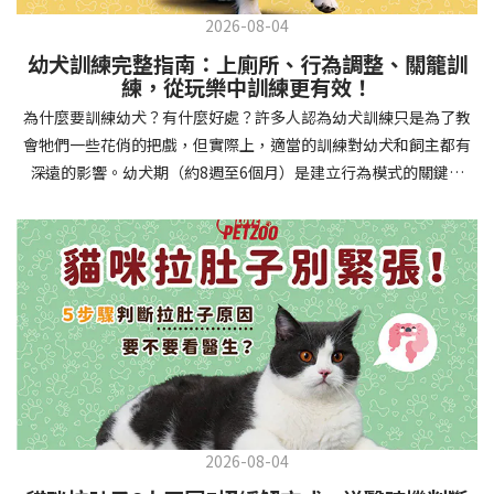
2026-08-04
幼犬訓練完整指南：上廁所、行為調整、關籠訓
練，從玩樂中訓練更有效！
為什麼要訓練幼犬？有什麼好處？許多人認為幼犬訓練只是為了教
會牠們一些花俏的把戲，但實際上，適當的訓練對幼犬和飼主都有
深遠的影響。幼犬期（約8週至6個月）是建立行為模式的關鍵時
期，這階段的訓練能奠定終身良好習慣的基礎，預防未來可能出現
的行為問題，並建立人犬間的健康關係。 建立安全健康的生活環境
透過基礎訓練，幼犬能學會家居規則，避免危險行為和破壞家具。
像是「不」和「放下」等指令可以阻止幼犬咬電線或誤食有害物
質，有效降低居家意外風險。規律的如廁訓練則能養成良好衛生習
慣，讓家中環境保持乾淨舒適。增強溝通與信任關係訓練過程就像
建立一種共同語言，幫助你和幼犬更好地理解彼此。當幼犬學會回
應你的指令，不只增加了互動機會，也建立了主人作為領導者的地
位。正向獎勵式訓練更能培養幼犬對你的信任感，強化情感連結，
創造更和諧的相處模式。培養社交技能與適應能力及早接觸各種環
2026-08-04
境和刺激，能幫助幼犬成長為自信穩定的成犬。適當的社會化訓練