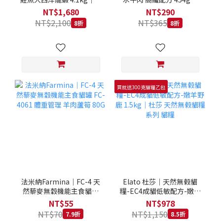
拿大 Loveabowl 天然無穀
REGAL 天然犬糧 狗飼料
NT$1,680
NT$290
糧 4.1公斤 成貓 無穀貓飼
NT$2,100
NT$365
8折
8折
料
買就送300克貓糧乙包
法米納Farmina｜FC-4 天
Elato 杜莎｜天然無榖貓
然藜麥無穀機能主食貓罐
糧-EC4成貓低敏配方-嫩羊
FC-4061 體重管理 羊肉蘆
野鹿 1.5kg｜杜莎 天然無
NT$55
NT$978
筍 80G
榖貓糧系列 貓糧
NT$70
NT$1,150
7.9折
8.5折