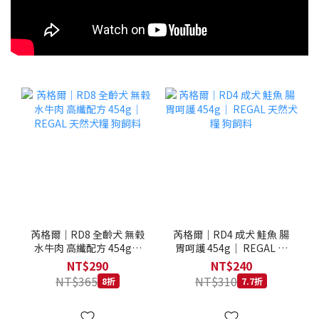
芮格爾｜RD8 全齡犬 無榖
芮格爾｜RD4 成犬 鮭魚 腸
水牛肉 高纖配方 454g｜
胃呵護 454g｜ REGAL 天
REGAL 天然犬糧 狗飼料
然犬糧 狗飼料
NT$290
NT$240
NT$365
NT$310
8折
7.7折