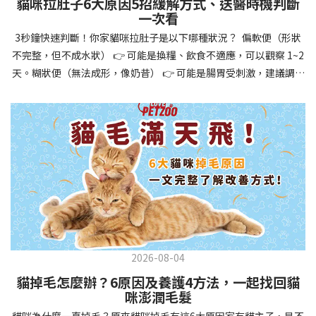
貓咪拉肚子6大原因5招緩解方式、送醫時機判斷
讓牠們學會如何與其他狗狗、動物和人類和平相處，減少恐懼或攻
一次看
擊行為。這種適應能力使幼犬未來能從容面對獸醫檢查、美容
3秒鐘快速判斷！你家貓咪拉肚子是以下哪種狀況？ 偏軟便（形狀
salon、寄宿或旅行等各種情境，大大提升生活品質。 訓練幼犬不只
不完整，但不成水狀） 👉 可能是換糧、飲食不適應，可以觀察 1~2
是教會指令，更是塑造性格和習慣的過程！ 透過耐心且一致的訓
天。糊狀便（無法成形，像奶昔） 👉 可能是腸胃受刺激，建議調整
練，你不僅能擁有一隻聽話的好狗狗，更能建立起相互尊重的終身
飲食、補充益生菌。水狀便（完全液體） 👉 可能是腸胃炎或感染，
伙伴關係。記住，現在投入的每一分鐘訓練，都將在未來十幾年的
若超過 24 小時沒改善，建議就醫。血便（帶血絲或黑色糞便） 👉
相處中獲得回報狗狗訓練指南，六步驟培養幼犬開始幼犬訓練時，
可能是嚴重腸胃問題，應立即帶去獸醫院！想知道貓咪拉肚子的真
系統性的方法能帶來最佳效果。從信任建立到習慣養成，每個階段
正原因，只要透過 5 個簡單步驟，就能判斷問題嚴重性，決定是否
都至關重要，缺一不可。良好的訓練應循序漸進，把握幼犬成長敏
需要就醫！接下來我們一起來看看該怎麼做吧！🐾 貓咪拉肚子怎麼
感期，以積極正向的方式引導。遵循這六個步驟，即使是第一次養
辦？5步驟判斷貓咪拉肚子是否需要馬上看醫生貓咪拉肚子的因素與
狗的新手，也能輕鬆將調皮的小狗訓練成聽話的好夥伴！建立信任
許多原因有關，更換食物、誤食異物或不乾淨的東西、寄生蟲、其
基礎 幼犬訓練的第一步不是教指令，而是建立信任。剛到新家的幼
他疾病。 5 步驟判斷貓咪拉肚子原因，要不要看醫生？當貓咪拉肚
犬可能感到緊張不安，給予適當空間適應環境很重要。用溫柔的聲
子時，不用慌張！透過以下 5 個步驟，就能快速判斷原因，並決定
音交談，提供安全舒適的窩，維持規律的餵食和如廁時間，讓幼犬
是否需要帶去獸醫院。📌 貓咪拉肚子判斷步驟1：觀察糞便的狀態：
感到安心。輕輕撫摸、溫柔擁抱，每天安排固定玩耍時間，這些都
2026-08-04
糞便質地是關鍵！不同形態代表不同的腸胃狀況📌 貓咪拉肚子判斷
能幫助建立初步的依附關係。教導基礎指令 當幼犬適應新環境並信
貓掉毛怎麼辦？6原因及養護4方法，一起找回貓
步驟2：回想最近的飲食變化：有沒有突然換飼料或罐頭？ 有沒有吃
任你後，可開始教導基本指令。從簡單的「坐下」開始，再逐步學
咪澎潤毛髮
到新零食或人類食物？ 是否誤食異物？📌 貓咪拉肚子判斷步驟3：
習「趴下」、「等待」和「過來」。每次訓練保持在5-10分鐘內，
貓咪為什麼一直掉毛？原來貓咪掉毛有這6大原因家有貓主子，是不