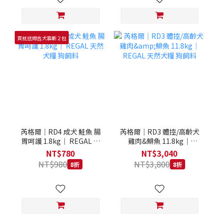
買就送姆吉犬慕斯２包
芮格爾｜RD4 成犬 鮭魚 腸
芮格爾｜RD3 體控/高齡犬
胃呵護 1.8kg｜ REGAL 天
雞肉&鯡魚 11.8kg｜
然犬糧 狗飼料
REGAL 天然犬糧 狗飼料
NT$780
NT$3,040
NT$980
NT$3,800
8折
8折