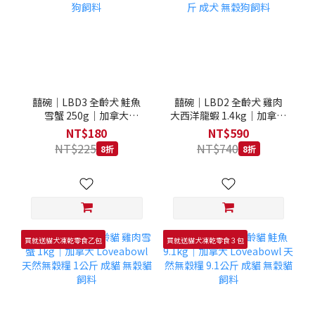
囍碗｜LBD3 全齡犬 鮭魚
囍碗｜LBD2 全齡犬 雞肉
雪蟹 250g｜加拿大
大西洋龍蝦 1.4kg｜加拿大
Loveabowl 天然無穀糧
Loveabowl 天然無穀糧
NT$180
NT$590
250克 成犬 無穀狗飼料
1.4公斤 成犬 無穀狗飼料
NT$225
NT$740
8折
8折
買就送貓犬凍乾零食乙包
買就送貓犬凍乾零食３包