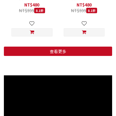
低穀鱈魚甜橙 小顆粒 800G
羊肉藍莓 小顆粒 800G
NT$480
NT$480
NT$595
NT$595
8.1折
8.1折
查看更多