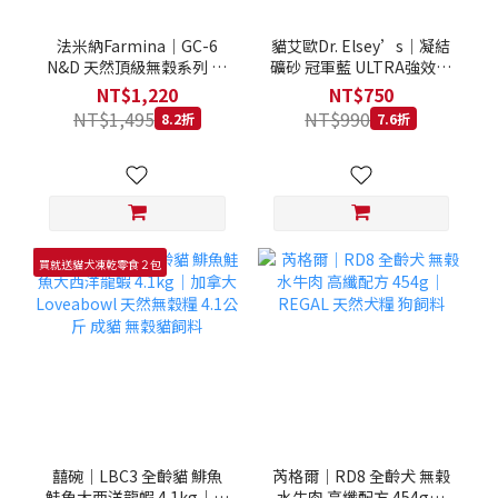
法米納Farmina｜GC-6
貓艾歐Dr. Elsey’s｜凝結
N&D 天然頂級無穀系列 室
礦砂 冠軍藍 ULTRA強效除
內/結紮貓 雞肉石榴 1.5KG
臭 40LB｜Cat Litter 40磅
NT$1,220
NT$750
貓砂 凝結礦砂 美國 艾爾博
NT$1,495
NT$990
8.2折
7.6折
士
買就送貓犬凍乾零食２包
囍碗｜LBC3 全齡貓 鯡魚
芮格爾｜RD8 全齡犬 無榖
鮭魚大西洋龍蝦 4.1kg｜加
水牛肉 高纖配方 454g｜