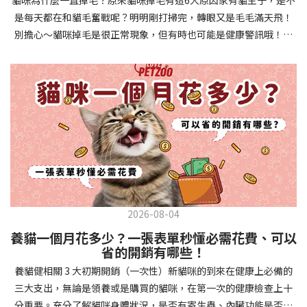
確認環境與生活作息：最近是否搬家、換貓砂、新成員加入？ 天氣
避免幼犬注意力分散。使用清晰一致的口令和手勢，成功時立即給
是每天都在和貓毛奮戰呢？明明剛打掃完，轉眼又是毛毛滿天飛！
是否有變化？ 飼主是否長時間外出？📌 貓咪拉肚子判斷步驟4：觀
予獎勵和讚美。記住，重複是學習的關鍵，每天多次短時間練習效
別擔心～貓咪掉毛是很正常現象，但有時也可能是健康警訊哦！以
察貓咪的精神與食慾：貓咪精神好嗎？、食慾是否正常？，可先觀
果最佳。調整日常行為除了基本指令，幼犬還需學習生活禮儀。如
下是常見的六大掉毛原因和實用改善妙招，讓毛孩健康、家裡乾淨
察 1~2 天，調整飲食、補充水分。如果貓咪 不吃不喝、 嗜睡、體重
廁訓練是優先項目—建立固定的如廁時間和地點，當幼犬正確如廁
兩全其美！貓咪掉毛原因1. 皮膚問題貓咪皮膚問題是造成掉毛的常
下降，表示身體狀況不佳，應儘快就醫！📌 貓咪拉肚子判斷步驟5：
時立即獎勵。另外要處理的常見問題包括咬人、啃咬家具和亂叫。
見兇手！皮膚發炎、感染或是長期搔癢，都會讓貓咪的毛髮失去健
檢查是否需要帶去看獸醫 如果拉肚子 1~2 次但精神好、食慾正常，
每當出現不當行為，給予適當替代品（如咬玩具代替咬手），並在
康光澤並大量脫落。常見的皮膚問題包括皮膚黴菌、細菌感染、疥
可以先觀察，如果腹瀉超過 48 小時或水狀腹瀉 + 嗜睡、食慾下降、
幼犬選擇正確行為時獎勵，這比責罵更有效。社交化訓練 兩個月大
癬蟲等寄生蟲，甚至是皮膚過度乾燥。如果發現貓咪皮膚有紅腫、
嘔吐 應立即就醫。 透過這 5 個步驟，你可以快速判斷貓咪拉肚子的
的幼犬正處於社會化黃金期，這階段的經驗將深刻影響未來性格。
結痂、脫屑或異常氣味，同時伴隨掉毛，建議盡快帶牠看獸醫哦！
原因與嚴重程度，確保毛孩的腸胃健康！如果不確定情況，還是建
安排幼犬接觸不同人類（包括兒童、戴眼鏡的人、使用拐杖的人
貓咪掉毛原因2. 過敏誰說只有人類會過敏？貓咪也會！貓咪可能對
議讓獸醫檢查，才能安心哦！🐾💖4種高風險群貓咪拉肚子要小心高
等）、各種動物、交通工具和環境聲音。起初保持在安全、受控的
環境中的塵蟎、花粉、清潔劑，甚至是食物中的某些成分產生過敏
風險貓咪包含：幼貓、老貓、懷孕貓、有慢性疾病貓，這些貓咪在
情境中，逐漸增加複雜度。每次正面社交體驗後給予獎勵，建立幼
反應。過敏症狀不只是打噴嚏、流眼淚，還會引起皮膚搔癢和掉毛
身體狀況出現警訊時要特別注意，如拉肚子次數超過2次以上，就建
犬對新事物的積極態度。進階技巧強化 基礎訓練穩固後，可以進入
問題。特別是食物過敏，更是常被忽略的掉毛元兇！如果貓咪經常
議直接尋求獸醫協助。2要訣判斷貓咪拉肚子要不要看醫生 高風險貓
更複雜的技巧訓練。這包括遠距離控制、不同干擾下的指令遵從、
2026-08-04
抓癢或舔舐特定部位，同時伴隨掉毛，很可能是過敏在作怪呢！貓
咪拉肚子次數超過2次以上，就建議直接尋求獸醫協助。正常且健康
多步驟動作等。使用延遲獎勵技巧，讓幼犬學會即使沒有立即獎勵
養貓一個月花多少？一張表單秒懂必需花費、可以
咪掉毛原因3. 營養不足貓咪的毛髮健康與營養息息相關！當貓咪飲
的貓咪，如拉肚子超過2-3天，建議直接尋求獸醫師協助。並記得提
也能保持良好行為。引入不同環境中的訓練，如公園、寵物店等，
省的開銷有哪些！
食中缺乏必要的蛋白質、脂肪酸（尤其是Omega-3和Omega-
供觀察紀錄給予獸醫師進行專業判斷。貓咪拉肚子但精神很好？如
幫助幼犬在各種情境下都能聽從指令。維持良好習慣 成功的訓練不
養貓健相關 3 大初期開銷（一次性）新貓咪的到來在健康上必備的
6）、維生素或礦物質時，毛髮就會變得乾燥、脆弱，容易斷裂脫
果飼主有發現貓咪拉肚子的情形，但貓咪的精神很好。有可能與飲
是一次性的，而是需要持續維護。即使幼犬已經掌握所有技能，也
三大支出，無論是領養或是購買的貓咪，在第一次的健康檢查上十
落。長期餵食低品質或不均衡的貓糧，可能使貓咪營養不良，進而
食方便相關，回想是否進食新的食物，或是正進行飼料更換的過
要定期複習，防止行為退化。將訓練融入日常生活，如出門前的
分重要。充分了解貓咪身體狀況，是否有寄生蟲、內臟功能是否健