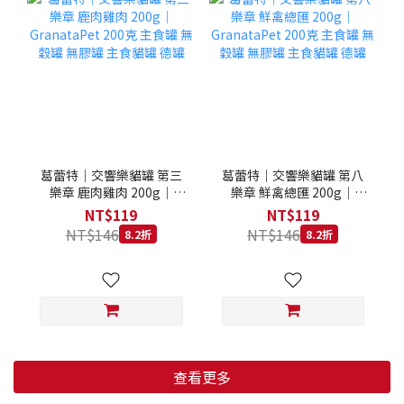
葛蕾特｜交響樂貓罐 第三
葛蕾特｜交響樂貓罐 第八
樂章 鹿肉雞肉 200g｜
樂章 鮮禽總匯 200g｜
GranataPet 200克 主食罐
GranataPet 200克 主食罐
NT$119
NT$119
無穀罐 無膠罐 主食貓罐 德
無穀罐 無膠罐 主食貓罐 德
NT$146
NT$146
8.2折
8.2折
罐
罐
查看更多