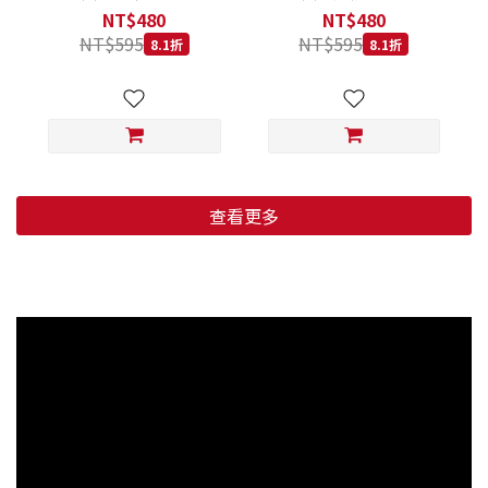
低穀鱈魚甜橙 小顆粒 800G
羊肉藍莓 小顆粒 800G
NT$480
NT$480
NT$595
NT$595
8.1折
8.1折
查看更多