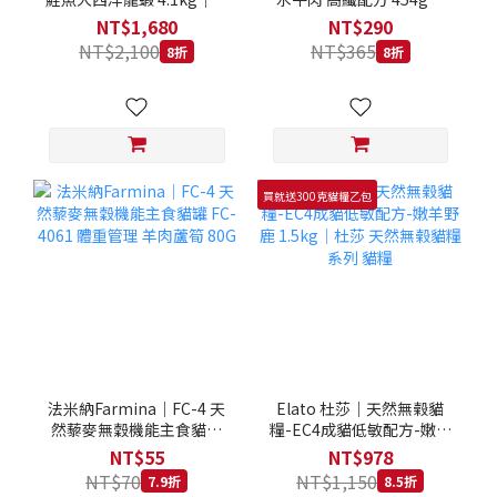
拿大 Loveabowl 天然無穀
REGAL 天然犬糧 狗飼料
NT$1,680
NT$290
糧 4.1公斤 成貓 無穀貓飼
NT$2,100
NT$365
8折
8折
料
買就送300克貓糧乙包
法米納Farmina｜FC-4 天
Elato 杜莎｜天然無榖貓
然藜麥無穀機能主食貓罐
糧-EC4成貓低敏配方-嫩羊
FC-4061 體重管理 羊肉蘆
野鹿 1.5kg｜杜莎 天然無
NT$55
NT$978
筍 80G
榖貓糧系列 貓糧
NT$70
NT$1,150
7.9折
8.5折