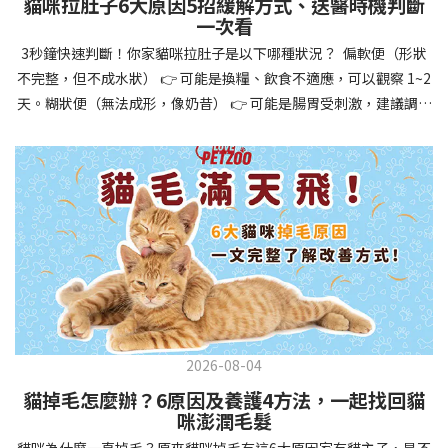
貓咪拉肚子6大原因5招緩解方式、送醫時機判斷
讓牠們學會如何與其他狗狗、動物和人類和平相處，減少恐懼或攻
一次看
擊行為。這種適應能力使幼犬未來能從容面對獸醫檢查、美容
3秒鐘快速判斷！你家貓咪拉肚子是以下哪種狀況？ 偏軟便（形狀
salon、寄宿或旅行等各種情境，大大提升生活品質。 訓練幼犬不只
不完整，但不成水狀） 👉 可能是換糧、飲食不適應，可以觀察 1~2
是教會指令，更是塑造性格和習慣的過程！ 透過耐心且一致的訓
天。糊狀便（無法成形，像奶昔） 👉 可能是腸胃受刺激，建議調整
練，你不僅能擁有一隻聽話的好狗狗，更能建立起相互尊重的終身
飲食、補充益生菌。水狀便（完全液體） 👉 可能是腸胃炎或感染，
伙伴關係。記住，現在投入的每一分鐘訓練，都將在未來十幾年的
若超過 24 小時沒改善，建議就醫。血便（帶血絲或黑色糞便） 👉
相處中獲得回報狗狗訓練指南，六步驟培養幼犬開始幼犬訓練時，
可能是嚴重腸胃問題，應立即帶去獸醫院！想知道貓咪拉肚子的真
系統性的方法能帶來最佳效果。從信任建立到習慣養成，每個階段
正原因，只要透過 5 個簡單步驟，就能判斷問題嚴重性，決定是否
都至關重要，缺一不可。良好的訓練應循序漸進，把握幼犬成長敏
需要就醫！接下來我們一起來看看該怎麼做吧！🐾 貓咪拉肚子怎麼
感期，以積極正向的方式引導。遵循這六個步驟，即使是第一次養
辦？5步驟判斷貓咪拉肚子是否需要馬上看醫生貓咪拉肚子的因素與
狗的新手，也能輕鬆將調皮的小狗訓練成聽話的好夥伴！建立信任
許多原因有關，更換食物、誤食異物或不乾淨的東西、寄生蟲、其
基礎 幼犬訓練的第一步不是教指令，而是建立信任。剛到新家的幼
他疾病。 5 步驟判斷貓咪拉肚子原因，要不要看醫生？當貓咪拉肚
犬可能感到緊張不安，給予適當空間適應環境很重要。用溫柔的聲
子時，不用慌張！透過以下 5 個步驟，就能快速判斷原因，並決定
音交談，提供安全舒適的窩，維持規律的餵食和如廁時間，讓幼犬
是否需要帶去獸醫院。📌 貓咪拉肚子判斷步驟1：觀察糞便的狀態：
感到安心。輕輕撫摸、溫柔擁抱，每天安排固定玩耍時間，這些都
2026-08-04
糞便質地是關鍵！不同形態代表不同的腸胃狀況📌 貓咪拉肚子判斷
能幫助建立初步的依附關係。教導基礎指令 當幼犬適應新環境並信
貓掉毛怎麼辦？6原因及養護4方法，一起找回貓
步驟2：回想最近的飲食變化：有沒有突然換飼料或罐頭？ 有沒有吃
任你後，可開始教導基本指令。從簡單的「坐下」開始，再逐步學
咪澎潤毛髮
到新零食或人類食物？ 是否誤食異物？📌 貓咪拉肚子判斷步驟3：
習「趴下」、「等待」和「過來」。每次訓練保持在5-10分鐘內，
貓咪為什麼一直掉毛？原來貓咪掉毛有這6大原因家有貓主子，是不