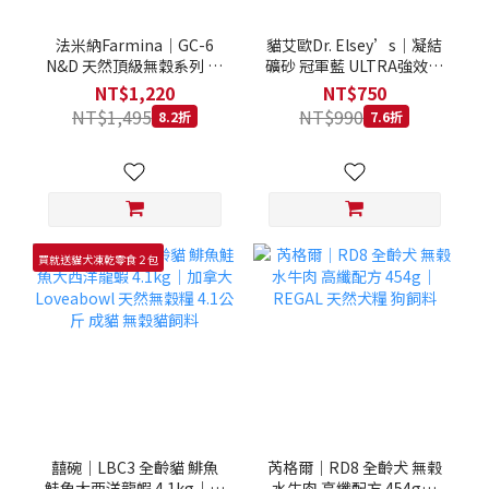
法米納Farmina｜GC-6
貓艾歐Dr. Elsey’s｜凝結
N&D 天然頂級無穀系列 室
礦砂 冠軍藍 ULTRA強效除
內/結紮貓 雞肉石榴 1.5KG
臭 40LB｜Cat Litter 40磅
NT$1,220
NT$750
貓砂 凝結礦砂 美國 艾爾博
NT$1,495
NT$990
8.2折
7.6折
士
買就送貓犬凍乾零食２包
囍碗｜LBC3 全齡貓 鯡魚
芮格爾｜RD8 全齡犬 無榖
鮭魚大西洋龍蝦 4.1kg｜加
水牛肉 高纖配方 454g｜