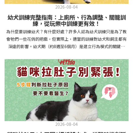
2026-08-04
幼犬訓練完整指南：上廁所、行為調整、關籠訓
練，從玩樂中訓練更有效！
為什麼要訓練幼犬？有什麼好處？許多人認為幼犬訓練只是為了教
會牠們一些花俏的把戲，但實際上，適當的訓練對幼犬和飼主都有
深遠的影響。幼犬期（約8週至6個月）是建立行為模式的關鍵時
期，這階段的訓練能奠定終身良好習慣的基礎，預防未來可能出現
的行為問題，並建立人犬間的健康關係。 建立安全健康的生活環境
透過基礎訓練，幼犬能學會家居規則，避免危險行為和破壞家具。
像是「不」和「放下」等指令可以阻止幼犬咬電線或誤食有害物
質，有效降低居家意外風險。規律的如廁訓練則能養成良好衛生習
慣，讓家中環境保持乾淨舒適。增強溝通與信任關係訓練過程就像
建立一種共同語言，幫助你和幼犬更好地理解彼此。當幼犬學會回
應你的指令，不只增加了互動機會，也建立了主人作為領導者的地
位。正向獎勵式訓練更能培養幼犬對你的信任感，強化情感連結，
創造更和諧的相處模式。培養社交技能與適應能力及早接觸各種環
2026-08-04
境和刺激，能幫助幼犬成長為自信穩定的成犬。適當的社會化訓練