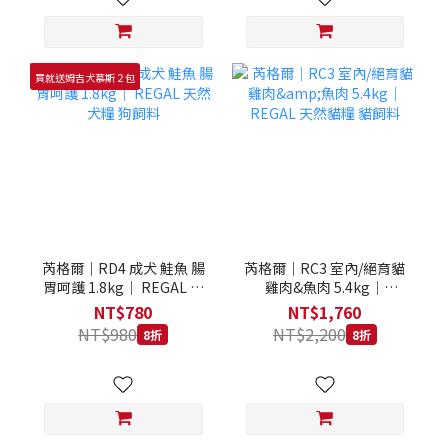
買就送姆吉犬慕斯２包
芮格爾｜RD4 成犬 鮭魚 腸
芮格爾｜RC3 室內/絕育貓
胃呵護 1.8kg｜ REGAL 天
雞肉&魚肉 5.4kg｜
然犬糧 狗飼料
REGAL 天然貓糧 貓飼料
NT$780
NT$1,760
NT$980
NT$2,200
8折
8折