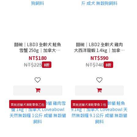
囍碗｜LBD3 全齡犬 鮭魚
囍碗｜LBD2 全齡犬 雞肉
雪蟹 250g｜加拿大
大西洋龍蝦 1.4kg｜加拿大
Loveabowl 天然無穀糧
Loveabowl 天然無穀糧
NT$180
NT$590
250克 成犬 無穀狗飼料
1.4公斤 成犬 無穀狗飼料
NT$225
NT$740
8折
8折
買就送貓犬凍乾零食乙包
買就送貓犬凍乾零食３包