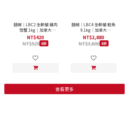
囍碗｜LBC2 全齡貓 雞肉
囍碗｜LBC4 全齡貓 鮭魚
雪蟹 1kg｜加拿大
9.1kg｜加拿大
Loveabowl 天然無穀糧 1
Loveabowl 天然無穀糧
NT$420
NT$2,880
公斤 成貓 無穀貓飼料
9.1公斤 成貓 無穀貓飼料
NT$525
NT$3,600
8折
8折
查看更多