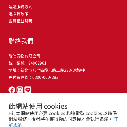
問題，才能避免小問題變大病！貓掉毛嚴重怎麼辦？4重點從日常生
有很大的關聯！冬天太冷，腸胃蠕動變慢，容易消化不良；夏天太
和獨立能力。 幼犬訓練常見問題Q1: 幾個月大的幼犬最適合開始訓
運送服務方式
的紙箱。建議一開始可以購買單價較低的入門款，觀察一下貓咪的
活中輕鬆改善看到滿屋子的貓毛是不是很抓狂？別擔心！其實只要
熱，水分流失快，腸道可能變得敏感，導致糞便變軟或拉稀。如果
練？A: 訓練可從幼犬到家首日開始（約8-10週大）。3-16週是社會
退換貨政策
使用狀況，再考慮購買「豪宅」！ 項目費用用品貓碗$300貓窩
透過一些簡單的日常照護方式，就能有效減少貓咪掉毛情況。從梳
換季時沒有適當調整環境，貓咪的腸胃就可能跟著「鬧脾氣」。冬
化黃金期，每次訓練控制在5-10分鐘內。Q2: 幼犬如廁訓練需要多久
會員權益聲明
$500貓跳台$1,500貓砂盆$500貓抓板$300外出籠$1,000一次性養貓
毛、洗澡到增加互動和營養調整，這些小撇步不僅能幫助貓咪維持
天注意保暖，提供暖墊、厚毯，避免冷風直吹。夏天補充水分，可
才能成功？A: 通常需要4-6個月，小型犬可能較慢。關鍵是固定時間
用品相關花費1：貓碗貓咪進食的物品，挑選上可偏向貓碗+有碗架
健康的皮毛，也能讓家裡的貓毛困擾大大減少！跟著以下重點一起
以加點湯罐、鮮食湯水，讓貓咪願意多喝水。避免冷熱交替太快，
帶出門，並立即獎勵正確行為。Q3: 幼犬亂咬家具怎麼辦？A: 提供專
的，可減少貓咪進食時的負擔。一次性養貓用品相關花費2：貓窩貓
行動吧！ 預防貓掉毛方法1：勤勞梳毛養貓必備神器就是各種梳子
像是開冷氣又突然關掉，容易讓貓咪腸胃受影響。重點提醒：換季
聯絡我們
屬啃咬玩具作替代品，發現不當啃咬時堅定說「不」，並引導至適
咪是非常需要安全感的動物，可以準備一個專屬他的「寶座」，當
啦！勤勞梳毛是最直接有效的掉毛控制方法。定期梳理可以幫貓咪
時，記得關心貓咪的腸胃狀況，適當調整環境，幫助毛孩適應！ 貓
合的玩具。確保足夠運動減少無聊行為。Q4: 如何阻止幼犬在家中亂
貓咪感到緊張或焦慮時可進到他的安全區域。一次性養貓用品相關
清除鬆動的死毛，減少牠們自行舔毛時吞入的毛球量，更能預防毛
咪拉肚子原因4. 寄生蟲或疾病感染貓咪如果持續拉肚子，甚至糞便
尿尿？A: 建立固定如廁時間表，成功時立即獎勵。限制活動範圍並
聯信寵物有限公司
花費3：貓跳台貓咪雖然不需要外出進行放電，但在家中還是需要擺
髮打結和皮膚問題。建議週期：短毛貓每週梳1-2次，長毛貓則建議
有血絲、異味特別重，那就要小心可能是 寄生蟲感染（如蛔蟲、鈎
密切監督。意外發生時不責罵，使用專用除臭劑徹底清理。Q5: 幼犬
統一編號：24962961
放高度適合的貓跳台提供貓咪玩耍，貓跳台與貓窩相同，能給予貓
2-3天梳一次。挑選合適的梳具也很重要，可以準備橡膠刷、鬃毛刷
蟲、球蟲）或腸胃炎、腸道疾病。這類情況會影響營養吸收，長期
一直吠叫怎麼辦？A: 找出原因（尋求注意力、警戒、焦慮）。訓練
地址：新北市八里區龍米路二段228-8號9樓
咪對於環境的安全感。一次性養貓用品相關花費4：貓砂盆貓咪排泄
或專用脫毛梳，依照毛質選擇。記得將梳毛變成愉快的日常儀式，
下來甚至可能造成貓咪消瘦、免疫力下降。定期驅蟲（幼貓建議每
「安靜」指令，停止吠叫時獎勵。避免對吠叫作出反應，確保充分
免付費專線：0800-000-882
用品，可選擇合適貓咪體型大小，不宜過小。一次性養貓用品相關
不僅能增加你們的互動時間，也讓貓咪享受被梳理的舒適感！預防
月一次，成貓每 3~6 個月一次）。觀察貓咪精神狀態，如果還伴隨
運動減少過度精力。Q6: 幼犬訓練中可以使用懲罰嗎？A: 不建議。正
花費5：貓抓板貓咪會有磨爪的習慣，為了我們的沙發或是地毯著
貓掉毛方法2：定期洗澡「貓咪會自己清潔，不需要洗澡」這個想法
嘔吐、食慾下降，務必儘早就醫。重點提醒：如果貓咪拉肚子超過 2
向獎勵比懲罰更有效且健康。懲罰可能導致恐懼或攻擊行為，破壞
想，需要準備一個能夠讓牠們放肆磨爪的貓抓板。一次性養貓用品
其實不完全正確哦！適當的洗澡能幫助貓咪清除死毛和皮屑，減少
天，或糞便異常，應立即帶去獸醫院檢查！ 貓咪拉肚子原因5. 情緒
信任關係。專注獎勵好行為，重新引導不良行為。Q7: 幼犬害怕其他
相關花費6：外出籠雖然貓咪平常不會外出，但當有美容或醫療需求
過敏原，特別是對長毛貓或油性皮膚的貓咪更有幫助。但注意，洗
壓力影響腸胃壓力不只影響人類，也會影響貓咪的腸胃！過度緊
狗狗怎麼辦？A: 循序漸進社交化，從友善成犬開始。不強迫互動，
此網站使用 cookies
時，外出籠就非常重要，平常也可以適度讓貓咪適應外出籠，避免
澡頻率不宜過高，一般室內貓咪1-3個月洗一次就足夠，過度洗澡反
張、焦慮、驚嚇（如煙火聲、大聲喧嘩），都可能讓貓咪拉肚子。
正面經驗後給予獎勵。考慮參加專業幼犬社交課程。Q8: 幼犬分離焦
Hi, 本網站使用必要 cookies 和追蹤型 cookies 以確保
緊急情況時，貓咪過度抗拒。總結來說貓咪在健康及用品的一次性
而會造成皮膚乾燥。選擇專為貓咪設計的溫和洗毛精，洗後一定要
尤其是個性敏感的貓咪，對變化的適應力比較低，壓力一大，腸胃
慮要如何處理？A: 練習短暫分離，逐漸延長。離開和返家時保持低
網站服務，後者將在獲得你的同意後才會執行追蹤。
了
費用大約落在 $ 7900~ $ 11600不等。雖說金額看起來不少，但以上
完全吹乾，避免濕毛造成皮膚問題。如果貓咪特別害怕洗澡，可以
就先「罷工」。減少壓力來源，盡量讓貓咪的作息固定。給貓咪陪
解更多
調。提供能分散注意力的玩具，建立可預測的離家儀式。每隻幼犬