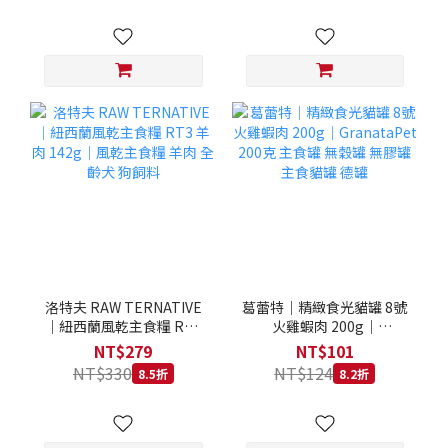
洛特夫 RAW TERNATIVE
葛蕾特｜精緻食光貓罐 8號
｜紐西蘭風乾主食糧 RT3
火雞蝦肉 200g｜
羊肉 142g｜風乾主食糧 羊
GranataPet 200克 主食罐
NT$279
NT$101
肉 全齡犬 狗飼料
無穀罐 無膠罐 主食貓罐 德
NT$330
NT$124
8.5折
8.2折
罐