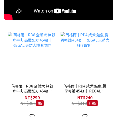
芮格爾｜RD8 全齡犬 無榖
芮格爾｜RD4 成犬 鮭魚 腸
水牛肉 高纖配方 454g｜
胃呵護 454g｜ REGAL 天
REGAL 天然犬糧 狗飼料
然犬糧 狗飼料
NT$290
NT$240
NT$365
NT$310
8折
7.7折