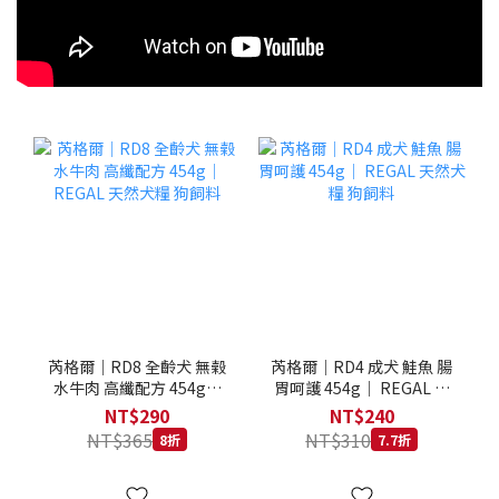
芮格爾｜RD8 全齡犬 無榖
芮格爾｜RD4 成犬 鮭魚 腸
水牛肉 高纖配方 454g｜
胃呵護 454g｜ REGAL 天
REGAL 天然犬糧 狗飼料
然犬糧 狗飼料
NT$290
NT$240
NT$365
NT$310
8折
7.7折