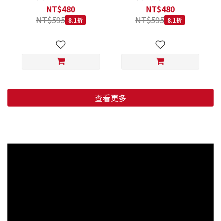
低穀鱈魚甜橙 小顆粒 800G
羊肉藍莓 小顆粒 800G
NT$480
NT$480
NT$595
NT$595
8.1折
8.1折
查看更多