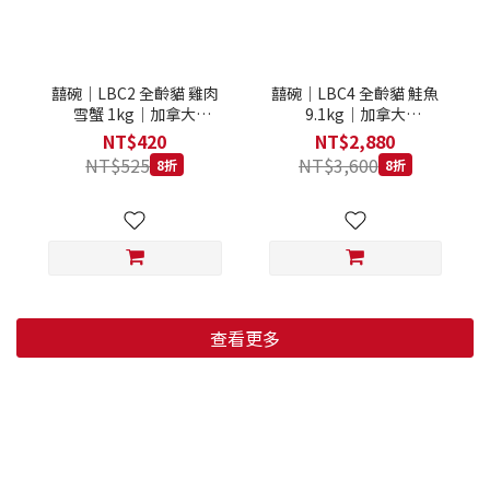
囍碗｜LBC2 全齡貓 雞肉
囍碗｜LBC4 全齡貓 鮭魚
雪蟹 1kg｜加拿大
9.1kg｜加拿大
Loveabowl 天然無穀糧 1
Loveabowl 天然無穀糧
NT$420
NT$2,880
公斤 成貓 無穀貓飼料
9.1公斤 成貓 無穀貓飼料
NT$525
NT$3,600
8折
8折
查看更多