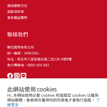
問題，才能避免小問題變大病！貓掉毛嚴重怎麼辦？4重點從日常生
有很大的關聯！冬天太冷，腸胃蠕動變慢，容易消化不良；夏天太
和獨立能力。 幼犬訓練常見問題Q1: 幾個月大的幼犬最適合開始訓
運送服務方式
的紙箱。建議一開始可以購買單價較低的入門款，觀察一下貓咪的
活中輕鬆改善看到滿屋子的貓毛是不是很抓狂？別擔心！其實只要
熱，水分流失快，腸道可能變得敏感，導致糞便變軟或拉稀。如果
練？A: 訓練可從幼犬到家首日開始（約8-10週大）。3-16週是社會
退換貨政策
使用狀況，再考慮購買「豪宅」！ 項目費用用品貓碗$300貓窩
透過一些簡單的日常照護方式，就能有效減少貓咪掉毛情況。從梳
換季時沒有適當調整環境，貓咪的腸胃就可能跟著「鬧脾氣」。冬
化黃金期，每次訓練控制在5-10分鐘內。Q2: 幼犬如廁訓練需要多久
會員權益聲明
$500貓跳台$1,500貓砂盆$500貓抓板$300外出籠$1,000一次性養貓
毛、洗澡到增加互動和營養調整，這些小撇步不僅能幫助貓咪維持
天注意保暖，提供暖墊、厚毯，避免冷風直吹。夏天補充水分，可
才能成功？A: 通常需要4-6個月，小型犬可能較慢。關鍵是固定時間
用品相關花費1：貓碗貓咪進食的物品，挑選上可偏向貓碗+有碗架
健康的皮毛，也能讓家裡的貓毛困擾大大減少！跟著以下重點一起
以加點湯罐、鮮食湯水，讓貓咪願意多喝水。避免冷熱交替太快，
帶出門，並立即獎勵正確行為。Q3: 幼犬亂咬家具怎麼辦？A: 提供專
的，可減少貓咪進食時的負擔。一次性養貓用品相關花費2：貓窩貓
行動吧！ 預防貓掉毛方法1：勤勞梳毛養貓必備神器就是各種梳子
像是開冷氣又突然關掉，容易讓貓咪腸胃受影響。重點提醒：換季
聯絡我們
屬啃咬玩具作替代品，發現不當啃咬時堅定說「不」，並引導至適
咪是非常需要安全感的動物，可以準備一個專屬他的「寶座」，當
啦！勤勞梳毛是最直接有效的掉毛控制方法。定期梳理可以幫貓咪
時，記得關心貓咪的腸胃狀況，適當調整環境，幫助毛孩適應！ 貓
合的玩具。確保足夠運動減少無聊行為。Q4: 如何阻止幼犬在家中亂
貓咪感到緊張或焦慮時可進到他的安全區域。一次性養貓用品相關
清除鬆動的死毛，減少牠們自行舔毛時吞入的毛球量，更能預防毛
咪拉肚子原因4. 寄生蟲或疾病感染貓咪如果持續拉肚子，甚至糞便
尿尿？A: 建立固定如廁時間表，成功時立即獎勵。限制活動範圍並
聯信寵物有限公司
花費3：貓跳台貓咪雖然不需要外出進行放電，但在家中還是需要擺
髮打結和皮膚問題。建議週期：短毛貓每週梳1-2次，長毛貓則建議
有血絲、異味特別重，那就要小心可能是 寄生蟲感染（如蛔蟲、鈎
密切監督。意外發生時不責罵，使用專用除臭劑徹底清理。Q5: 幼犬
統一編號：24962961
放高度適合的貓跳台提供貓咪玩耍，貓跳台與貓窩相同，能給予貓
2-3天梳一次。挑選合適的梳具也很重要，可以準備橡膠刷、鬃毛刷
蟲、球蟲）或腸胃炎、腸道疾病。這類情況會影響營養吸收，長期
一直吠叫怎麼辦？A: 找出原因（尋求注意力、警戒、焦慮）。訓練
地址：新北市八里區龍米路二段228-8號9樓
咪對於環境的安全感。一次性養貓用品相關花費4：貓砂盆貓咪排泄
或專用脫毛梳，依照毛質選擇。記得將梳毛變成愉快的日常儀式，
下來甚至可能造成貓咪消瘦、免疫力下降。定期驅蟲（幼貓建議每
「安靜」指令，停止吠叫時獎勵。避免對吠叫作出反應，確保充分
免付費專線：0800-000-882
用品，可選擇合適貓咪體型大小，不宜過小。一次性養貓用品相關
不僅能增加你們的互動時間，也讓貓咪享受被梳理的舒適感！預防
月一次，成貓每 3~6 個月一次）。觀察貓咪精神狀態，如果還伴隨
運動減少過度精力。Q6: 幼犬訓練中可以使用懲罰嗎？A: 不建議。正
花費5：貓抓板貓咪會有磨爪的習慣，為了我們的沙發或是地毯著
貓掉毛方法2：定期洗澡「貓咪會自己清潔，不需要洗澡」這個想法
嘔吐、食慾下降，務必儘早就醫。重點提醒：如果貓咪拉肚子超過 2
向獎勵比懲罰更有效且健康。懲罰可能導致恐懼或攻擊行為，破壞
想，需要準備一個能夠讓牠們放肆磨爪的貓抓板。一次性養貓用品
其實不完全正確哦！適當的洗澡能幫助貓咪清除死毛和皮屑，減少
天，或糞便異常，應立即帶去獸醫院檢查！ 貓咪拉肚子原因5. 情緒
信任關係。專注獎勵好行為，重新引導不良行為。Q7: 幼犬害怕其他
相關花費6：外出籠雖然貓咪平常不會外出，但當有美容或醫療需求
過敏原，特別是對長毛貓或油性皮膚的貓咪更有幫助。但注意，洗
壓力影響腸胃壓力不只影響人類，也會影響貓咪的腸胃！過度緊
狗狗怎麼辦？A: 循序漸進社交化，從友善成犬開始。不強迫互動，
此網站使用 cookies
時，外出籠就非常重要，平常也可以適度讓貓咪適應外出籠，避免
澡頻率不宜過高，一般室內貓咪1-3個月洗一次就足夠，過度洗澡反
張、焦慮、驚嚇（如煙火聲、大聲喧嘩），都可能讓貓咪拉肚子。
正面經驗後給予獎勵。考慮參加專業幼犬社交課程。Q8: 幼犬分離焦
Hi, 本網站使用必要 cookies 和追蹤型 cookies 以確保
緊急情況時，貓咪過度抗拒。總結來說貓咪在健康及用品的一次性
而會造成皮膚乾燥。選擇專為貓咪設計的溫和洗毛精，洗後一定要
尤其是個性敏感的貓咪，對變化的適應力比較低，壓力一大，腸胃
慮要如何處理？A: 練習短暫分離，逐漸延長。離開和返家時保持低
網站服務，後者將在獲得你的同意後才會執行追蹤。
了
費用大約落在 $ 7900~ $ 11600不等。雖說金額看起來不少，但以上
完全吹乾，避免濕毛造成皮膚問題。如果貓咪特別害怕洗澡，可以
就先「罷工」。減少壓力來源，盡量讓貓咪的作息固定。給貓咪陪
解更多
調。提供能分散注意力的玩具，建立可預測的離家儀式。每隻幼犬