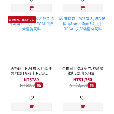
買就送姆吉犬慕斯２包
芮格爾｜RD4 成犬 鮭魚 腸
芮格爾｜RC3 室內/絕育貓
胃呵護 1.8kg｜ REGAL 天
雞肉&魚肉 5.4kg｜
然犬糧 狗飼料
REGAL 天然貓糧 貓飼料
NT$780
NT$1,760
NT$980
NT$2,200
8折
8折