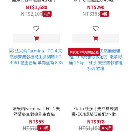
拿大 Loveabowl 天然無穀
REGAL 天然犬糧 狗飼料
NT$1,680
NT$290
糧 4.1公斤 成貓 無穀貓飼
NT$2,100
NT$365
8折
8折
料
買就送300克貓糧乙包
法米納Farmina｜FC-4 天
Elato 杜莎｜天然無榖貓
然藜麥無穀機能主食貓罐
糧-EC4成貓低敏配方-嫩羊
FC-4061 體重管理 羊肉蘆
野鹿 1.5kg｜杜莎 天然無
NT$55
NT$978
筍 80G
榖貓糧系列 貓糧
NT$70
NT$1,150
7.9折
8.5折