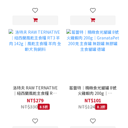
洛特夫 RAW TERNATIVE
葛蕾特｜精緻食光貓罐 8號
｜紐西蘭風乾主食糧 RT3
火雞蝦肉 200g｜
羊肉 142g｜風乾主食糧 羊
GranataPet 200克 主食罐
NT$279
NT$101
肉 全齡犬 狗飼料
無穀罐 無膠罐 主食貓罐 德
NT$330
NT$124
8.5折
8.2折
罐