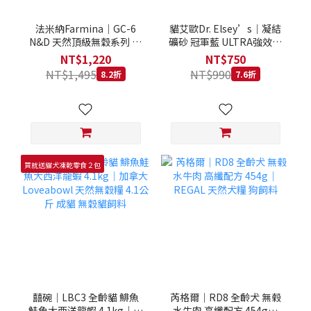
法米納Farmina｜GC-6
貓艾歐Dr. Elsey’s｜凝結
N&D 天然頂級無穀系列 室
礦砂 冠軍藍 ULTRA強效除
內/結紮貓 雞肉石榴 1.5KG
臭 40LB｜Cat Litter 40磅
NT$1,220
NT$750
貓砂 凝結礦砂 美國 艾爾博
NT$1,495
NT$990
8.2折
7.6折
士
買就送貓犬凍乾零食２包
囍碗｜LBC3 全齡貓 鯡魚
芮格爾｜RD8 全齡犬 無榖
鮭魚大西洋龍蝦 4.1kg｜加
水牛肉 高纖配方 454g｜