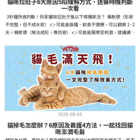
貓咪拉肚子6大原因5招緩解方式、送醫時機判斷
讓牠們學會如何與其他狗狗、動物和人類和平相處，減少恐懼或攻
一次看
擊行為。這種適應能力使幼犬未來能從容面對獸醫檢查、美容
3秒鐘快速判斷！你家貓咪拉肚子是以下哪種狀況？ 偏軟便（形狀
salon、寄宿或旅行等各種情境，大大提升生活品質。 訓練幼犬不只
不完整，但不成水狀） 👉 可能是換糧、飲食不適應，可以觀察 1~2
是教會指令，更是塑造性格和習慣的過程！ 透過耐心且一致的訓
天。糊狀便（無法成形，像奶昔） 👉 可能是腸胃受刺激，建議調整
練，你不僅能擁有一隻聽話的好狗狗，更能建立起相互尊重的終身
飲食、補充益生菌。水狀便（完全液體） 👉 可能是腸胃炎或感染，
伙伴關係。記住，現在投入的每一分鐘訓練，都將在未來十幾年的
若超過 24 小時沒改善，建議就醫。血便（帶血絲或黑色糞便） 👉
相處中獲得回報狗狗訓練指南，六步驟培養幼犬開始幼犬訓練時，
可能是嚴重腸胃問題，應立即帶去獸醫院！想知道貓咪拉肚子的真
系統性的方法能帶來最佳效果。從信任建立到習慣養成，每個階段
正原因，只要透過 5 個簡單步驟，就能判斷問題嚴重性，決定是否
都至關重要，缺一不可。良好的訓練應循序漸進，把握幼犬成長敏
需要就醫！接下來我們一起來看看該怎麼做吧！🐾 貓咪拉肚子怎麼
感期，以積極正向的方式引導。遵循這六個步驟，即使是第一次養
辦？5步驟判斷貓咪拉肚子是否需要馬上看醫生貓咪拉肚子的因素與
狗的新手，也能輕鬆將調皮的小狗訓練成聽話的好夥伴！建立信任
許多原因有關，更換食物、誤食異物或不乾淨的東西、寄生蟲、其
基礎 幼犬訓練的第一步不是教指令，而是建立信任。剛到新家的幼
他疾病。 5 步驟判斷貓咪拉肚子原因，要不要看醫生？當貓咪拉肚
犬可能感到緊張不安，給予適當空間適應環境很重要。用溫柔的聲
子時，不用慌張！透過以下 5 個步驟，就能快速判斷原因，並決定
音交談，提供安全舒適的窩，維持規律的餵食和如廁時間，讓幼犬
是否需要帶去獸醫院。📌 貓咪拉肚子判斷步驟1：觀察糞便的狀態：
感到安心。輕輕撫摸、溫柔擁抱，每天安排固定玩耍時間，這些都
2026-08-04
糞便質地是關鍵！不同形態代表不同的腸胃狀況📌 貓咪拉肚子判斷
能幫助建立初步的依附關係。教導基礎指令 當幼犬適應新環境並信
貓掉毛怎麼辦？6原因及養護4方法，一起找回貓
步驟2：回想最近的飲食變化：有沒有突然換飼料或罐頭？ 有沒有吃
任你後，可開始教導基本指令。從簡單的「坐下」開始，再逐步學
咪澎潤毛髮
到新零食或人類食物？ 是否誤食異物？📌 貓咪拉肚子判斷步驟3：
習「趴下」、「等待」和「過來」。每次訓練保持在5-10分鐘內，
貓咪為什麼一直掉毛？原來貓咪掉毛有這6大原因家有貓主子，是不