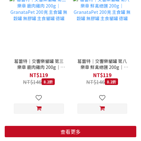
葛蕾特｜交響樂貓罐 第三
葛蕾特｜交響樂貓罐 第八
樂章 鹿肉雞肉 200g｜
樂章 鮮禽總匯 200g｜
GranataPet 200克 主食罐
GranataPet 200克 主食罐
NT$119
NT$119
無穀罐 無膠罐 主食貓罐 德
無穀罐 無膠罐 主食貓罐 德
NT$146
NT$146
8.2折
8.2折
罐
罐
查看更多