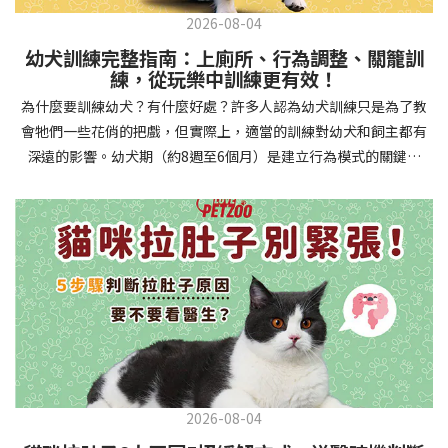
2026-08-04
幼犬訓練完整指南：上廁所、行為調整、關籠訓
練，從玩樂中訓練更有效！
為什麼要訓練幼犬？有什麼好處？許多人認為幼犬訓練只是為了教
會牠們一些花俏的把戲，但實際上，適當的訓練對幼犬和飼主都有
深遠的影響。幼犬期（約8週至6個月）是建立行為模式的關鍵時
期，這階段的訓練能奠定終身良好習慣的基礎，預防未來可能出現
的行為問題，並建立人犬間的健康關係。 建立安全健康的生活環境
透過基礎訓練，幼犬能學會家居規則，避免危險行為和破壞家具。
像是「不」和「放下」等指令可以阻止幼犬咬電線或誤食有害物
質，有效降低居家意外風險。規律的如廁訓練則能養成良好衛生習
慣，讓家中環境保持乾淨舒適。增強溝通與信任關係訓練過程就像
建立一種共同語言，幫助你和幼犬更好地理解彼此。當幼犬學會回
應你的指令，不只增加了互動機會，也建立了主人作為領導者的地
位。正向獎勵式訓練更能培養幼犬對你的信任感，強化情感連結，
創造更和諧的相處模式。培養社交技能與適應能力及早接觸各種環
2026-08-04
境和刺激，能幫助幼犬成長為自信穩定的成犬。適當的社會化訓練