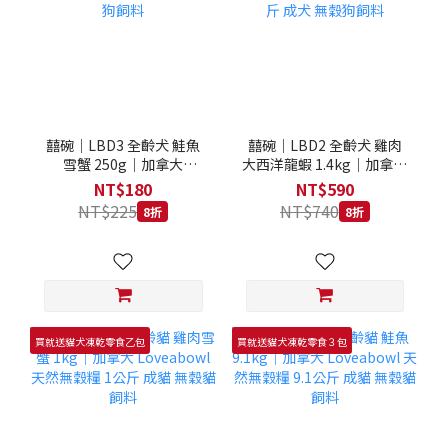
囍碗｜LBD3 全齡犬 鮭魚
囍碗｜LBD2 全齡犬 雞肉
雪蟹 250g｜加拿大
大西洋龍蝦 1.4kg｜加拿大
Loveabowl 天然無穀糧
Loveabowl 天然無穀糧
NT$180
NT$590
250克 成犬 無穀狗飼料
1.4公斤 成犬 無穀狗飼料
NT$225
NT$740
8折
8折
買就送貓犬凍乾零食乙包
買就送貓犬凍乾零食３包