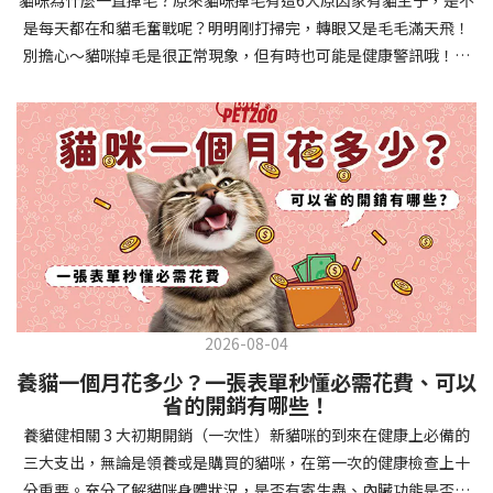
確認環境與生活作息：最近是否搬家、換貓砂、新成員加入？ 天氣
避免幼犬注意力分散。使用清晰一致的口令和手勢，成功時立即給
是每天都在和貓毛奮戰呢？明明剛打掃完，轉眼又是毛毛滿天飛！
是否有變化？ 飼主是否長時間外出？📌 貓咪拉肚子判斷步驟4：觀
予獎勵和讚美。記住，重複是學習的關鍵，每天多次短時間練習效
別擔心～貓咪掉毛是很正常現象，但有時也可能是健康警訊哦！以
察貓咪的精神與食慾：貓咪精神好嗎？、食慾是否正常？，可先觀
果最佳。調整日常行為除了基本指令，幼犬還需學習生活禮儀。如
下是常見的六大掉毛原因和實用改善妙招，讓毛孩健康、家裡乾淨
察 1~2 天，調整飲食、補充水分。如果貓咪 不吃不喝、 嗜睡、體重
廁訓練是優先項目—建立固定的如廁時間和地點，當幼犬正確如廁
兩全其美！貓咪掉毛原因1. 皮膚問題貓咪皮膚問題是造成掉毛的常
下降，表示身體狀況不佳，應儘快就醫！📌 貓咪拉肚子判斷步驟5：
時立即獎勵。另外要處理的常見問題包括咬人、啃咬家具和亂叫。
見兇手！皮膚發炎、感染或是長期搔癢，都會讓貓咪的毛髮失去健
檢查是否需要帶去看獸醫 如果拉肚子 1~2 次但精神好、食慾正常，
每當出現不當行為，給予適當替代品（如咬玩具代替咬手），並在
康光澤並大量脫落。常見的皮膚問題包括皮膚黴菌、細菌感染、疥
可以先觀察，如果腹瀉超過 48 小時或水狀腹瀉 + 嗜睡、食慾下降、
幼犬選擇正確行為時獎勵，這比責罵更有效。社交化訓練 兩個月大
癬蟲等寄生蟲，甚至是皮膚過度乾燥。如果發現貓咪皮膚有紅腫、
嘔吐 應立即就醫。 透過這 5 個步驟，你可以快速判斷貓咪拉肚子的
的幼犬正處於社會化黃金期，這階段的經驗將深刻影響未來性格。
結痂、脫屑或異常氣味，同時伴隨掉毛，建議盡快帶牠看獸醫哦！
原因與嚴重程度，確保毛孩的腸胃健康！如果不確定情況，還是建
安排幼犬接觸不同人類（包括兒童、戴眼鏡的人、使用拐杖的人
貓咪掉毛原因2. 過敏誰說只有人類會過敏？貓咪也會！貓咪可能對
議讓獸醫檢查，才能安心哦！🐾💖4種高風險群貓咪拉肚子要小心高
等）、各種動物、交通工具和環境聲音。起初保持在安全、受控的
環境中的塵蟎、花粉、清潔劑，甚至是食物中的某些成分產生過敏
風險貓咪包含：幼貓、老貓、懷孕貓、有慢性疾病貓，這些貓咪在
情境中，逐漸增加複雜度。每次正面社交體驗後給予獎勵，建立幼
反應。過敏症狀不只是打噴嚏、流眼淚，還會引起皮膚搔癢和掉毛
身體狀況出現警訊時要特別注意，如拉肚子次數超過2次以上，就建
犬對新事物的積極態度。進階技巧強化 基礎訓練穩固後，可以進入
問題。特別是食物過敏，更是常被忽略的掉毛元兇！如果貓咪經常
議直接尋求獸醫協助。2要訣判斷貓咪拉肚子要不要看醫生 高風險貓
更複雜的技巧訓練。這包括遠距離控制、不同干擾下的指令遵從、
2026-08-04
抓癢或舔舐特定部位，同時伴隨掉毛，很可能是過敏在作怪呢！貓
咪拉肚子次數超過2次以上，就建議直接尋求獸醫協助。正常且健康
多步驟動作等。使用延遲獎勵技巧，讓幼犬學會即使沒有立即獎勵
養貓一個月花多少？一張表單秒懂必需花費、可以
咪掉毛原因3. 營養不足貓咪的毛髮健康與營養息息相關！當貓咪飲
的貓咪，如拉肚子超過2-3天，建議直接尋求獸醫師協助。並記得提
也能保持良好行為。引入不同環境中的訓練，如公園、寵物店等，
省的開銷有哪些！
食中缺乏必要的蛋白質、脂肪酸（尤其是Omega-3和Omega-
供觀察紀錄給予獸醫師進行專業判斷。貓咪拉肚子但精神很好？如
幫助幼犬在各種情境下都能聽從指令。維持良好習慣 成功的訓練不
養貓健相關 3 大初期開銷（一次性）新貓咪的到來在健康上必備的
6）、維生素或礦物質時，毛髮就會變得乾燥、脆弱，容易斷裂脫
果飼主有發現貓咪拉肚子的情形，但貓咪的精神很好。有可能與飲
是一次性的，而是需要持續維護。即使幼犬已經掌握所有技能，也
三大支出，無論是領養或是購買的貓咪，在第一次的健康檢查上十
落。長期餵食低品質或不均衡的貓糧，可能使貓咪營養不良，進而
食方便相關，回想是否進食新的食物，或是正進行飼料更換的過
要定期複習，防止行為退化。將訓練融入日常生活，如出門前的
分重要。充分了解貓咪身體狀況，是否有寄生蟲、內臟功能是否健