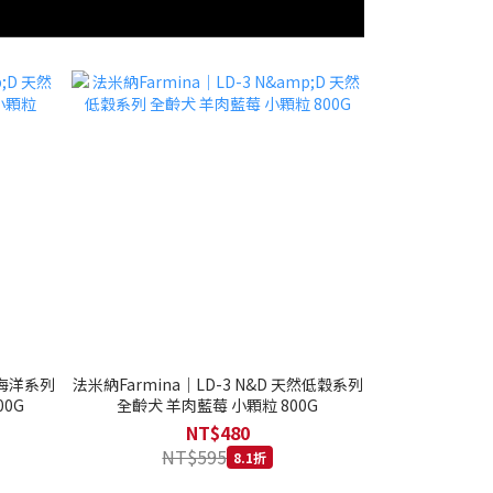
然海洋系列
法米納Farmina｜LD-3 N&D 天然低穀系列
0G
全齡犬 羊肉藍莓 小顆粒 800G
NT$480
NT$595
8.1折