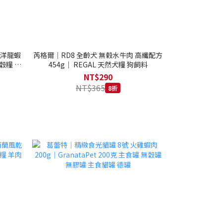
西洋龍蝦
芮格爾｜RD8 全齡犬 無榖水牛肉 高纖配方
穀糧 4.1
454g｜ REGAL 天然犬糧 狗飼料
NT$290
NT$365
8折