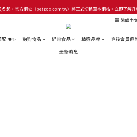
網！8/5 起，官方網址（petzoo.com.tw）將正式切換至本網站。立即
網！8/5 起，官方網址（petzoo.com.tw）將正式切換至本網站。立即
繁體中
【新朋友見面禮】現在註冊即領 $100 購物金！全館滿 $1,500 享免運優惠 
網！8/5 起，官方網址（petzoo.com.tw）將正式切換至本網站。立即
 🍽️✨
狗狗食品
貓咪食品
精選品牌
毛孩會員俱
最新消息