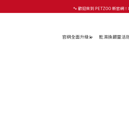
🐾 歡迎來到 PETZOO 新官
🐾 歡迎來到 PETZOO 新官
✨
🐾 歡迎來到 PETZOO 新官
官網全面升級💫
乾濕換餵靈活搭配