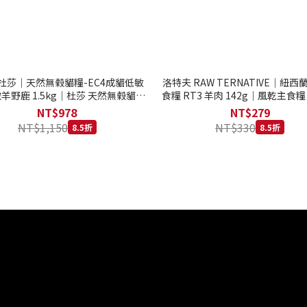
to 杜莎｜天然無榖貓糧-EC4成貓低敏
洛特夫 RAW TERNATIVE｜紐
羊野鹿 1.5kg｜杜莎 天然無榖貓糧
食糧 RT3 羊肉 142g｜風乾主食糧
系列 貓糧
齡犬 狗飼料
NT$978
NT$279
NT$1,150
NT$330
8.5折
8.5折