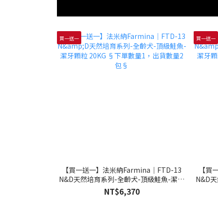
買一送一
買一送一
【買一送一】法米納Farmina｜FTD-13
【買一
N&D天然培育系列-全齡犬-頂級鮭魚-潔牙
N&D
顆粒 20KG §下單數量1，出貨數量2包§
顆粒 
NT$6,370