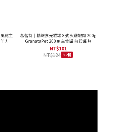
西蘭風乾主
葛蕾特｜精緻食光貓罐 8號 火雞蝦肉 200g
 羊肉 全
｜GranataPet 200克 主食罐 無穀罐 無膠
罐 主食貓罐 德罐
NT$101
NT$124
8.2折