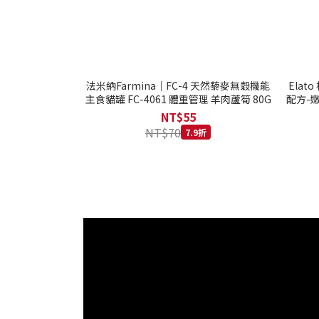
法米納Farmina｜FC-4 天然藜麥無穀機能
Ela
主食貓罐 FC-4061 體重管理 羊肉蘆筍 80G
配方-嫩
NT$55
NT$70
7.9折