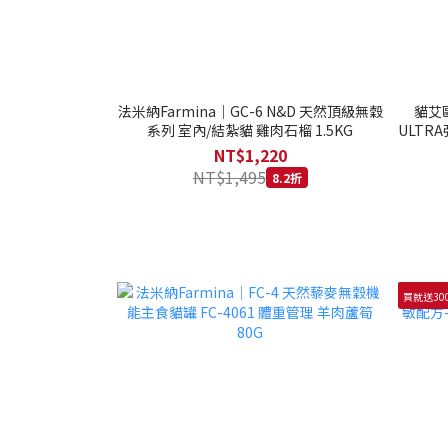
法米納Farmina｜GC-6 N&D 天然頂級無穀
貓艾歐
系列 室內/結紮貓 雞肉石榴 1.5KG
ULTRA
NT$1,220
NT$1,495
8.2折
買就送30