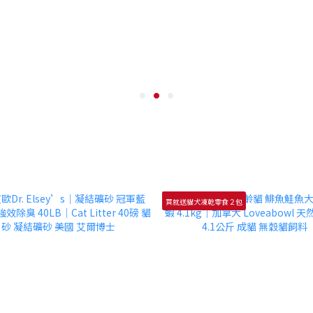
買就送貓犬凍乾零食２包