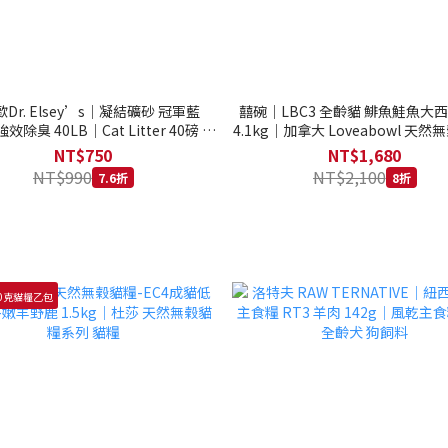
Dr. Elsey’s｜凝結礦砂 冠軍藍
囍碗｜LBC3 全齡貓 鯡魚鮭魚大
強效除臭 40LB｜Cat Litter 40磅 貓
4.1kg｜加拿大 Loveabowl 天然無
砂 凝結礦砂 美國 艾爾博士
公斤 成貓 無穀貓飼料
NT$750
NT$1,680
NT$990
NT$2,100
7.6折
8折
0克貓糧乙包