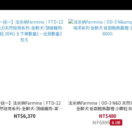
送一】法米納Farmina｜FTD-12
法米納Farmina｜OD-3 N&D 天
天然培育系列-全齡犬-頂級雞肉-潔牙
全齡犬 低穀鱈魚甜橙 小顆粒 80
20KG §下單數量1，出貨數量2包§
NT$6,370
NT$480
NT$595
8.1折