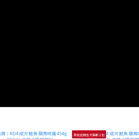
買就送姆吉犬慕斯２包