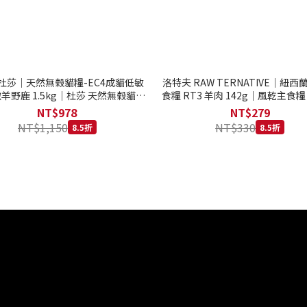
to 杜莎｜天然無榖貓糧-EC4成貓低敏
洛特夫 RAW TERNATIVE｜紐
羊野鹿 1.5kg｜杜莎 天然無榖貓糧
食糧 RT3 羊肉 142g｜風乾主食糧
系列 貓糧
齡犬 狗飼料
NT$978
NT$279
NT$1,150
NT$330
8.5折
8.5折