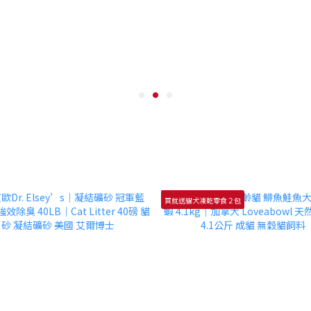
買就送貓犬凍乾零食２包