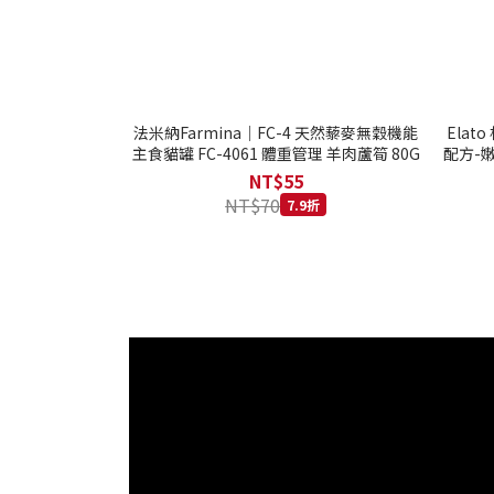
法米納Farmina｜FC-4 天然藜麥無穀機能
Ela
主食貓罐 FC-4061 體重管理 羊肉蘆筍 80G
配方-嫩
NT$55
NT$70
7.9折