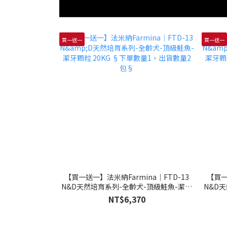
買一送一
買一送一
【買一送一】法米納Farmina｜FTD-13
【買一
N&D天然培育系列-全齡犬-頂級鮭魚-潔牙
N&D
顆粒 20KG §下單數量1，出貨數量2包§
顆粒 
NT$6,370