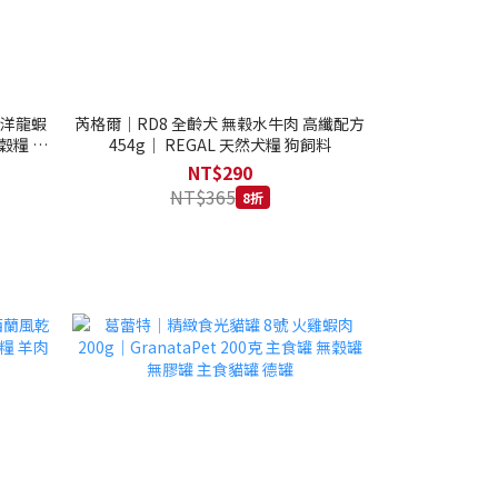
西洋龍蝦
芮格爾｜RD8 全齡犬 無榖水牛肉 高纖配方
穀糧 4.1
454g｜ REGAL 天然犬糧 狗飼料
NT$290
NT$365
8折