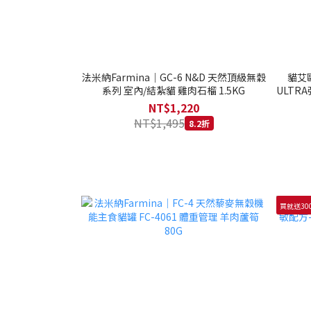
法米納Farmina｜GC-6 N&D 天然頂級無穀
貓艾歐
系列 室內/結紮貓 雞肉石榴 1.5KG
ULTRA
NT$1,220
NT$1,495
8.2折
買就送30