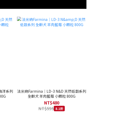
然海洋系列
法米納Farmina｜LD-3 N&D 天然低穀系列
0G
全齡犬 羊肉藍莓 小顆粒 800G
NT$480
NT$595
8.1折