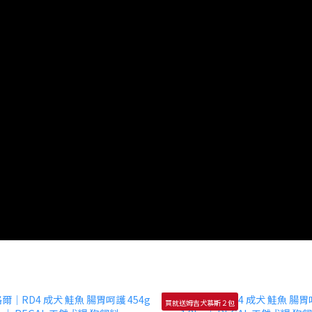
買就送姆吉犬慕斯２包