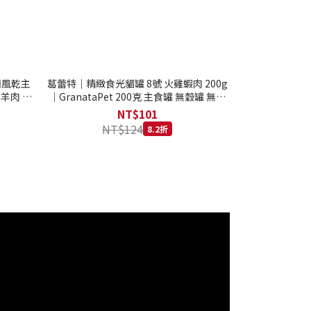
西蘭風乾主
葛蕾特｜精緻食光貓罐 8號 火雞蝦肉 200g
 羊肉 全
｜GranataPet 200克 主食罐 無穀罐 無膠
罐 主食貓罐 德罐
NT$101
NT$124
8.2折