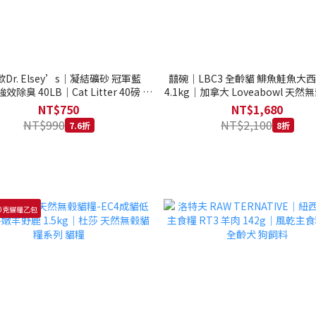
Dr. Elsey’s｜凝結礦砂 冠軍藍
囍碗｜LBC3 全齡貓 鯡魚鮭魚大
強效除臭 40LB｜Cat Litter 40磅 貓
4.1kg｜加拿大 Loveabowl 天然無
砂 凝結礦砂 美國 艾爾博士
公斤 成貓 無穀貓飼料
NT$750
NT$1,680
NT$990
NT$2,100
7.6折
8折
0克貓糧乙包