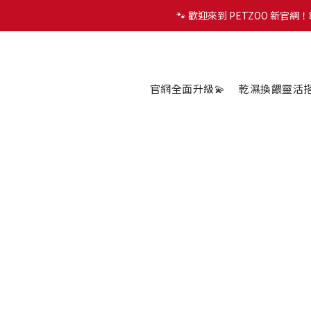
🐾 歡迎來到 PETZOO 新官
🐾 歡迎來到 PETZOO 新官
✨
🐾 歡迎來到 PETZOO 新官
官網全面升級💫
乾濕換餵靈活搭配