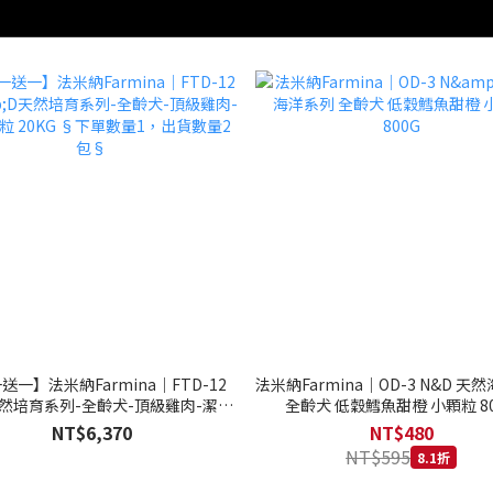
送一】法米納Farmina｜FTD-12
法米納Farmina｜OD-3 N&D 天
天然培育系列-全齡犬-頂級雞肉-潔牙
全齡犬 低穀鱈魚甜橙 小顆粒 80
20KG §下單數量1，出貨數量2包§
NT$6,370
NT$480
NT$595
8.1折