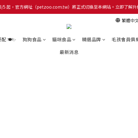
網！8/5 起，官方網址（petzoo.com.tw）將正式切換至本網站。立即
網！8/5 起，官方網址（petzoo.com.tw）將正式切換至本網站。立即
繁體中
【新朋友見面禮】現在註冊即領 $100 購物金！全館滿 $1,500 享免運優惠 
網！8/5 起，官方網址（petzoo.com.tw）將正式切換至本網站。立即
 🍽️✨
狗狗食品
貓咪食品
精選品牌
毛孩會員俱
最新消息