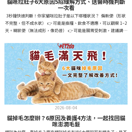
貓咪拉肚子6大原因5招緩解方式、送醫時機判斷
讓牠們學會如何與其他狗狗、動物和人類和平相處，減少恐懼或攻
一次看
擊行為。這種適應能力使幼犬未來能從容面對獸醫檢查、美容
3秒鐘快速判斷！你家貓咪拉肚子是以下哪種狀況？ 偏軟便（形狀
salon、寄宿或旅行等各種情境，大大提升生活品質。 訓練幼犬不只
不完整，但不成水狀） 👉 可能是換糧、飲食不適應，可以觀察 1~2
是教會指令，更是塑造性格和習慣的過程！ 透過耐心且一致的訓
天。糊狀便（無法成形，像奶昔） 👉 可能是腸胃受刺激，建議調整
練，你不僅能擁有一隻聽話的好狗狗，更能建立起相互尊重的終身
飲食、補充益生菌。水狀便（完全液體） 👉 可能是腸胃炎或感染，
伙伴關係。記住，現在投入的每一分鐘訓練，都將在未來十幾年的
若超過 24 小時沒改善，建議就醫。血便（帶血絲或黑色糞便） 👉
相處中獲得回報狗狗訓練指南，六步驟培養幼犬開始幼犬訓練時，
可能是嚴重腸胃問題，應立即帶去獸醫院！想知道貓咪拉肚子的真
系統性的方法能帶來最佳效果。從信任建立到習慣養成，每個階段
正原因，只要透過 5 個簡單步驟，就能判斷問題嚴重性，決定是否
都至關重要，缺一不可。良好的訓練應循序漸進，把握幼犬成長敏
需要就醫！接下來我們一起來看看該怎麼做吧！🐾 貓咪拉肚子怎麼
感期，以積極正向的方式引導。遵循這六個步驟，即使是第一次養
辦？5步驟判斷貓咪拉肚子是否需要馬上看醫生貓咪拉肚子的因素與
狗的新手，也能輕鬆將調皮的小狗訓練成聽話的好夥伴！建立信任
許多原因有關，更換食物、誤食異物或不乾淨的東西、寄生蟲、其
基礎 幼犬訓練的第一步不是教指令，而是建立信任。剛到新家的幼
他疾病。 5 步驟判斷貓咪拉肚子原因，要不要看醫生？當貓咪拉肚
犬可能感到緊張不安，給予適當空間適應環境很重要。用溫柔的聲
子時，不用慌張！透過以下 5 個步驟，就能快速判斷原因，並決定
音交談，提供安全舒適的窩，維持規律的餵食和如廁時間，讓幼犬
是否需要帶去獸醫院。📌 貓咪拉肚子判斷步驟1：觀察糞便的狀態：
感到安心。輕輕撫摸、溫柔擁抱，每天安排固定玩耍時間，這些都
2026-08-04
糞便質地是關鍵！不同形態代表不同的腸胃狀況📌 貓咪拉肚子判斷
能幫助建立初步的依附關係。教導基礎指令 當幼犬適應新環境並信
貓掉毛怎麼辦？6原因及養護4方法，一起找回貓
步驟2：回想最近的飲食變化：有沒有突然換飼料或罐頭？ 有沒有吃
任你後，可開始教導基本指令。從簡單的「坐下」開始，再逐步學
咪澎潤毛髮
到新零食或人類食物？ 是否誤食異物？📌 貓咪拉肚子判斷步驟3：
習「趴下」、「等待」和「過來」。每次訓練保持在5-10分鐘內，
貓咪為什麼一直掉毛？原來貓咪掉毛有這6大原因家有貓主子，是不