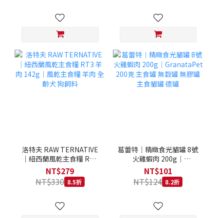
洛特夫 RAW TERNATIVE
葛蕾特｜精緻食光貓罐 8號
｜紐西蘭風乾主食糧 RT3
火雞蝦肉 200g｜
羊肉 142g｜風乾主食糧 羊
GranataPet 200克 主食罐
NT$279
NT$101
肉 全齡犬 狗飼料
無穀罐 無膠罐 主食貓罐 德
NT$330
NT$124
8.5折
8.2折
罐