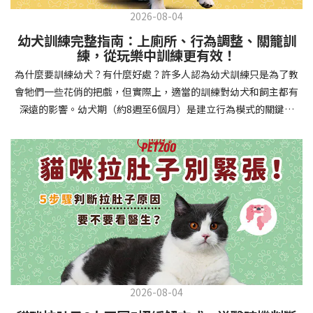
2026-08-04
幼犬訓練完整指南：上廁所、行為調整、關籠訓
練，從玩樂中訓練更有效！
為什麼要訓練幼犬？有什麼好處？許多人認為幼犬訓練只是為了教
會牠們一些花俏的把戲，但實際上，適當的訓練對幼犬和飼主都有
深遠的影響。幼犬期（約8週至6個月）是建立行為模式的關鍵時
期，這階段的訓練能奠定終身良好習慣的基礎，預防未來可能出現
的行為問題，並建立人犬間的健康關係。 建立安全健康的生活環境
透過基礎訓練，幼犬能學會家居規則，避免危險行為和破壞家具。
像是「不」和「放下」等指令可以阻止幼犬咬電線或誤食有害物
質，有效降低居家意外風險。規律的如廁訓練則能養成良好衛生習
慣，讓家中環境保持乾淨舒適。增強溝通與信任關係訓練過程就像
建立一種共同語言，幫助你和幼犬更好地理解彼此。當幼犬學會回
應你的指令，不只增加了互動機會，也建立了主人作為領導者的地
位。正向獎勵式訓練更能培養幼犬對你的信任感，強化情感連結，
創造更和諧的相處模式。培養社交技能與適應能力及早接觸各種環
2026-08-04
境和刺激，能幫助幼犬成長為自信穩定的成犬。適當的社會化訓練