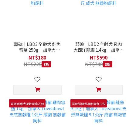
囍碗｜LBD3 全齡犬 鮭魚
囍碗｜LBD2 全齡犬 雞肉
雪蟹 250g｜加拿大
大西洋龍蝦 1.4kg｜加拿大
Loveabowl 天然無穀糧
Loveabowl 天然無穀糧
NT$180
NT$590
250克 成犬 無穀狗飼料
1.4公斤 成犬 無穀狗飼料
NT$225
NT$740
8折
8折
買就送貓犬凍乾零食乙包
買就送貓犬凍乾零食３包