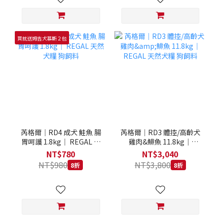
買就送姆吉犬慕斯２包
芮格爾｜RD4 成犬 鮭魚 腸
芮格爾｜RD3 體控/高齡犬
胃呵護 1.8kg｜ REGAL 天
雞肉&鯡魚 11.8kg｜
然犬糧 狗飼料
REGAL 天然犬糧 狗飼料
NT$780
NT$3,040
NT$980
NT$3,800
8折
8折