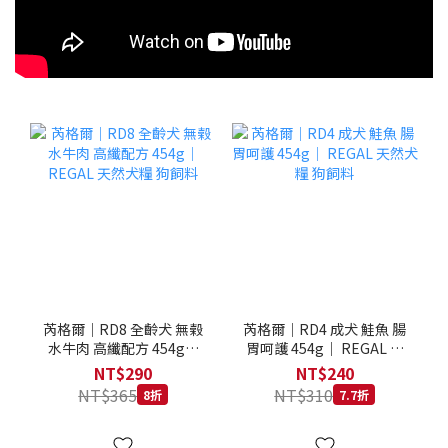
芮格爾｜RD8 全齡犬 無榖
芮格爾｜RD4 成犬 鮭魚 腸
水牛肉 高纖配方 454g｜
胃呵護 454g｜ REGAL 天
REGAL 天然犬糧 狗飼料
然犬糧 狗飼料
NT$290
NT$240
NT$365
NT$310
8折
7.7折