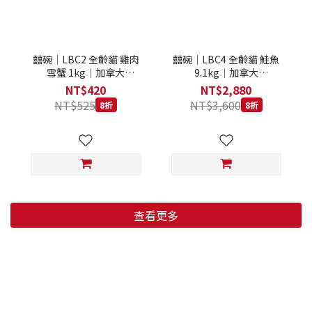
囍碗｜LBC2 全齡貓 雞肉
囍碗｜LBC4 全齡貓 鮭魚
雪蟹 1kg｜加拿大
9.1kg｜加拿大
Loveabowl 天然無穀糧 1
Loveabowl 天然無穀糧
NT$420
NT$2,880
公斤 成貓 無穀貓飼料
9.1公斤 成貓 無穀貓飼料
NT$525
NT$3,600
8折
8折
查看更多