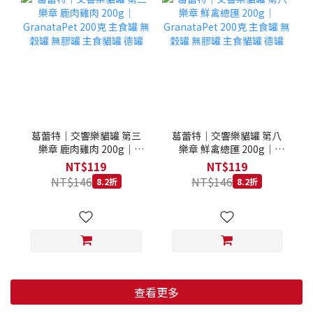
葛蕾特｜交響樂貓罐 第三
葛蕾特｜交響樂貓罐 第八
樂章 鹿肉雞肉 200g｜
樂章 鮮禽總匯 200g｜
GranataPet 200克 主食罐
GranataPet 200克 主食罐
NT$119
NT$119
無穀罐 無膠罐 主食貓罐 德
無穀罐 無膠罐 主食貓罐 德
NT$146
NT$146
8.2折
8.2折
罐
罐
查看更多