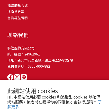
問題，才能避免小問題變大病！貓掉毛嚴重怎麼辦？4重點從日常生
有很大的關聯！冬天太冷，腸胃蠕動變慢，容易消化不良；夏天太
和獨立能力。 幼犬訓練常見問題Q1: 幾個月大的幼犬最適合開始訓
運送服務方式
的紙箱。建議一開始可以購買單價較低的入門款，觀察一下貓咪的
活中輕鬆改善看到滿屋子的貓毛是不是很抓狂？別擔心！其實只要
熱，水分流失快，腸道可能變得敏感，導致糞便變軟或拉稀。如果
練？A: 訓練可從幼犬到家首日開始（約8-10週大）。3-16週是社會
退換貨政策
使用狀況，再考慮購買「豪宅」！ 項目費用用品貓碗$300貓窩
透過一些簡單的日常照護方式，就能有效減少貓咪掉毛情況。從梳
換季時沒有適當調整環境，貓咪的腸胃就可能跟著「鬧脾氣」。冬
化黃金期，每次訓練控制在5-10分鐘內。Q2: 幼犬如廁訓練需要多久
會員權益聲明
$500貓跳台$1,500貓砂盆$500貓抓板$300外出籠$1,000一次性養貓
毛、洗澡到增加互動和營養調整，這些小撇步不僅能幫助貓咪維持
天注意保暖，提供暖墊、厚毯，避免冷風直吹。夏天補充水分，可
才能成功？A: 通常需要4-6個月，小型犬可能較慢。關鍵是固定時間
用品相關花費1：貓碗貓咪進食的物品，挑選上可偏向貓碗+有碗架
健康的皮毛，也能讓家裡的貓毛困擾大大減少！跟著以下重點一起
以加點湯罐、鮮食湯水，讓貓咪願意多喝水。避免冷熱交替太快，
帶出門，並立即獎勵正確行為。Q3: 幼犬亂咬家具怎麼辦？A: 提供專
的，可減少貓咪進食時的負擔。一次性養貓用品相關花費2：貓窩貓
行動吧！ 預防貓掉毛方法1：勤勞梳毛養貓必備神器就是各種梳子
像是開冷氣又突然關掉，容易讓貓咪腸胃受影響。重點提醒：換季
聯絡我們
屬啃咬玩具作替代品，發現不當啃咬時堅定說「不」，並引導至適
咪是非常需要安全感的動物，可以準備一個專屬他的「寶座」，當
啦！勤勞梳毛是最直接有效的掉毛控制方法。定期梳理可以幫貓咪
時，記得關心貓咪的腸胃狀況，適當調整環境，幫助毛孩適應！ 貓
合的玩具。確保足夠運動減少無聊行為。Q4: 如何阻止幼犬在家中亂
貓咪感到緊張或焦慮時可進到他的安全區域。一次性養貓用品相關
清除鬆動的死毛，減少牠們自行舔毛時吞入的毛球量，更能預防毛
咪拉肚子原因4. 寄生蟲或疾病感染貓咪如果持續拉肚子，甚至糞便
尿尿？A: 建立固定如廁時間表，成功時立即獎勵。限制活動範圍並
聯信寵物有限公司
花費3：貓跳台貓咪雖然不需要外出進行放電，但在家中還是需要擺
髮打結和皮膚問題。建議週期：短毛貓每週梳1-2次，長毛貓則建議
有血絲、異味特別重，那就要小心可能是 寄生蟲感染（如蛔蟲、鈎
密切監督。意外發生時不責罵，使用專用除臭劑徹底清理。Q5: 幼犬
統一編號：24962961
放高度適合的貓跳台提供貓咪玩耍，貓跳台與貓窩相同，能給予貓
2-3天梳一次。挑選合適的梳具也很重要，可以準備橡膠刷、鬃毛刷
蟲、球蟲）或腸胃炎、腸道疾病。這類情況會影響營養吸收，長期
一直吠叫怎麼辦？A: 找出原因（尋求注意力、警戒、焦慮）。訓練
地址：新北市八里區龍米路二段228-8號9樓
咪對於環境的安全感。一次性養貓用品相關花費4：貓砂盆貓咪排泄
或專用脫毛梳，依照毛質選擇。記得將梳毛變成愉快的日常儀式，
下來甚至可能造成貓咪消瘦、免疫力下降。定期驅蟲（幼貓建議每
「安靜」指令，停止吠叫時獎勵。避免對吠叫作出反應，確保充分
免付費專線：0800-000-882
用品，可選擇合適貓咪體型大小，不宜過小。一次性養貓用品相關
不僅能增加你們的互動時間，也讓貓咪享受被梳理的舒適感！預防
月一次，成貓每 3~6 個月一次）。觀察貓咪精神狀態，如果還伴隨
運動減少過度精力。Q6: 幼犬訓練中可以使用懲罰嗎？A: 不建議。正
花費5：貓抓板貓咪會有磨爪的習慣，為了我們的沙發或是地毯著
貓掉毛方法2：定期洗澡「貓咪會自己清潔，不需要洗澡」這個想法
嘔吐、食慾下降，務必儘早就醫。重點提醒：如果貓咪拉肚子超過 2
向獎勵比懲罰更有效且健康。懲罰可能導致恐懼或攻擊行為，破壞
想，需要準備一個能夠讓牠們放肆磨爪的貓抓板。一次性養貓用品
其實不完全正確哦！適當的洗澡能幫助貓咪清除死毛和皮屑，減少
天，或糞便異常，應立即帶去獸醫院檢查！ 貓咪拉肚子原因5. 情緒
信任關係。專注獎勵好行為，重新引導不良行為。Q7: 幼犬害怕其他
相關花費6：外出籠雖然貓咪平常不會外出，但當有美容或醫療需求
過敏原，特別是對長毛貓或油性皮膚的貓咪更有幫助。但注意，洗
壓力影響腸胃壓力不只影響人類，也會影響貓咪的腸胃！過度緊
狗狗怎麼辦？A: 循序漸進社交化，從友善成犬開始。不強迫互動，
此網站使用 cookies
時，外出籠就非常重要，平常也可以適度讓貓咪適應外出籠，避免
澡頻率不宜過高，一般室內貓咪1-3個月洗一次就足夠，過度洗澡反
張、焦慮、驚嚇（如煙火聲、大聲喧嘩），都可能讓貓咪拉肚子。
正面經驗後給予獎勵。考慮參加專業幼犬社交課程。Q8: 幼犬分離焦
Hi, 本網站使用必要 cookies 和追蹤型 cookies 以確保
緊急情況時，貓咪過度抗拒。總結來說貓咪在健康及用品的一次性
而會造成皮膚乾燥。選擇專為貓咪設計的溫和洗毛精，洗後一定要
尤其是個性敏感的貓咪，對變化的適應力比較低，壓力一大，腸胃
慮要如何處理？A: 練習短暫分離，逐漸延長。離開和返家時保持低
網站服務，後者將在獲得你的同意後才會執行追蹤。
了
費用大約落在 $ 7900~ $ 11600不等。雖說金額看起來不少，但以上
完全吹乾，避免濕毛造成皮膚問題。如果貓咪特別害怕洗澡，可以
就先「罷工」。減少壓力來源，盡量讓貓咪的作息固定。給貓咪陪
解更多
調。提供能分散注意力的玩具，建立可預測的離家儀式。每隻幼犬