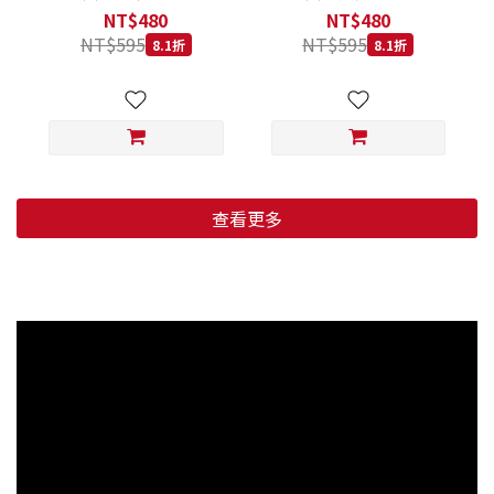
低穀鱈魚甜橙 小顆粒 800G
羊肉藍莓 小顆粒 800G
NT$480
NT$480
NT$595
NT$595
8.1折
8.1折
查看更多