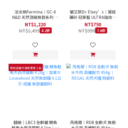
法米納Farmina｜GC-6
貓艾歐Dr. Elsey’s｜凝結
N&D 天然頂級無穀系列 室
礦砂 冠軍藍 ULTRA強效除
內/結紮貓 雞肉石榴 1.5KG
臭 40LB｜Cat Litter 40磅
NT$1,220
NT$750
貓砂 凝結礦砂 美國 艾爾博
NT$1,495
NT$990
8.2折
7.6折
士
買就送貓犬凍乾零食２包
囍碗｜LBC3 全齡貓 鯡魚
芮格爾｜RD8 全齡犬 無榖
鮭魚大西洋龍蝦 4.1kg｜加
水牛肉 高纖配方 454g｜