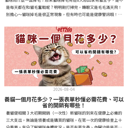
確認環境與生活作息：最近是否搬家、換貓砂、新成員加入？ 天氣
避免幼犬注意力分散。使用清晰一致的口令和手勢，成功時立即給
是每天都在和貓毛奮戰呢？明明剛打掃完，轉眼又是毛毛滿天飛！
是否有變化？ 飼主是否長時間外出？📌 貓咪拉肚子判斷步驟4：觀
予獎勵和讚美。記住，重複是學習的關鍵，每天多次短時間練習效
別擔心～貓咪掉毛是很正常現象，但有時也可能是健康警訊哦！以
察貓咪的精神與食慾：貓咪精神好嗎？、食慾是否正常？，可先觀
果最佳。調整日常行為除了基本指令，幼犬還需學習生活禮儀。如
下是常見的六大掉毛原因和實用改善妙招，讓毛孩健康、家裡乾淨
察 1~2 天，調整飲食、補充水分。如果貓咪 不吃不喝、 嗜睡、體重
廁訓練是優先項目—建立固定的如廁時間和地點，當幼犬正確如廁
兩全其美！貓咪掉毛原因1. 皮膚問題貓咪皮膚問題是造成掉毛的常
下降，表示身體狀況不佳，應儘快就醫！📌 貓咪拉肚子判斷步驟5：
時立即獎勵。另外要處理的常見問題包括咬人、啃咬家具和亂叫。
見兇手！皮膚發炎、感染或是長期搔癢，都會讓貓咪的毛髮失去健
檢查是否需要帶去看獸醫 如果拉肚子 1~2 次但精神好、食慾正常，
每當出現不當行為，給予適當替代品（如咬玩具代替咬手），並在
康光澤並大量脫落。常見的皮膚問題包括皮膚黴菌、細菌感染、疥
可以先觀察，如果腹瀉超過 48 小時或水狀腹瀉 + 嗜睡、食慾下降、
幼犬選擇正確行為時獎勵，這比責罵更有效。社交化訓練 兩個月大
癬蟲等寄生蟲，甚至是皮膚過度乾燥。如果發現貓咪皮膚有紅腫、
嘔吐 應立即就醫。 透過這 5 個步驟，你可以快速判斷貓咪拉肚子的
的幼犬正處於社會化黃金期，這階段的經驗將深刻影響未來性格。
結痂、脫屑或異常氣味，同時伴隨掉毛，建議盡快帶牠看獸醫哦！
原因與嚴重程度，確保毛孩的腸胃健康！如果不確定情況，還是建
安排幼犬接觸不同人類（包括兒童、戴眼鏡的人、使用拐杖的人
貓咪掉毛原因2. 過敏誰說只有人類會過敏？貓咪也會！貓咪可能對
議讓獸醫檢查，才能安心哦！🐾💖4種高風險群貓咪拉肚子要小心高
等）、各種動物、交通工具和環境聲音。起初保持在安全、受控的
環境中的塵蟎、花粉、清潔劑，甚至是食物中的某些成分產生過敏
風險貓咪包含：幼貓、老貓、懷孕貓、有慢性疾病貓，這些貓咪在
情境中，逐漸增加複雜度。每次正面社交體驗後給予獎勵，建立幼
反應。過敏症狀不只是打噴嚏、流眼淚，還會引起皮膚搔癢和掉毛
身體狀況出現警訊時要特別注意，如拉肚子次數超過2次以上，就建
犬對新事物的積極態度。進階技巧強化 基礎訓練穩固後，可以進入
問題。特別是食物過敏，更是常被忽略的掉毛元兇！如果貓咪經常
議直接尋求獸醫協助。2要訣判斷貓咪拉肚子要不要看醫生 高風險貓
更複雜的技巧訓練。這包括遠距離控制、不同干擾下的指令遵從、
2026-08-04
抓癢或舔舐特定部位，同時伴隨掉毛，很可能是過敏在作怪呢！貓
咪拉肚子次數超過2次以上，就建議直接尋求獸醫協助。正常且健康
多步驟動作等。使用延遲獎勵技巧，讓幼犬學會即使沒有立即獎勵
養貓一個月花多少？一張表單秒懂必需花費、可以
咪掉毛原因3. 營養不足貓咪的毛髮健康與營養息息相關！當貓咪飲
的貓咪，如拉肚子超過2-3天，建議直接尋求獸醫師協助。並記得提
也能保持良好行為。引入不同環境中的訓練，如公園、寵物店等，
省的開銷有哪些！
食中缺乏必要的蛋白質、脂肪酸（尤其是Omega-3和Omega-
供觀察紀錄給予獸醫師進行專業判斷。貓咪拉肚子但精神很好？如
幫助幼犬在各種情境下都能聽從指令。維持良好習慣 成功的訓練不
養貓健相關 3 大初期開銷（一次性）新貓咪的到來在健康上必備的
6）、維生素或礦物質時，毛髮就會變得乾燥、脆弱，容易斷裂脫
果飼主有發現貓咪拉肚子的情形，但貓咪的精神很好。有可能與飲
是一次性的，而是需要持續維護。即使幼犬已經掌握所有技能，也
三大支出，無論是領養或是購買的貓咪，在第一次的健康檢查上十
落。長期餵食低品質或不均衡的貓糧，可能使貓咪營養不良，進而
食方便相關，回想是否進食新的食物，或是正進行飼料更換的過
要定期複習，防止行為退化。將訓練融入日常生活，如出門前的
分重要。充分了解貓咪身體狀況，是否有寄生蟲、內臟功能是否健