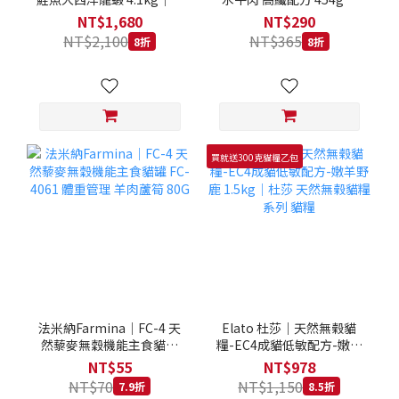
拿大 Loveabowl 天然無穀
REGAL 天然犬糧 狗飼料
NT$1,680
NT$290
糧 4.1公斤 成貓 無穀貓飼
NT$2,100
NT$365
8折
8折
料
買就送300克貓糧乙包
法米納Farmina｜FC-4 天
Elato 杜莎｜天然無榖貓
然藜麥無穀機能主食貓罐
糧-EC4成貓低敏配方-嫩羊
FC-4061 體重管理 羊肉蘆
野鹿 1.5kg｜杜莎 天然無
NT$55
NT$978
筍 80G
榖貓糧系列 貓糧
NT$70
NT$1,150
7.9折
8.5折