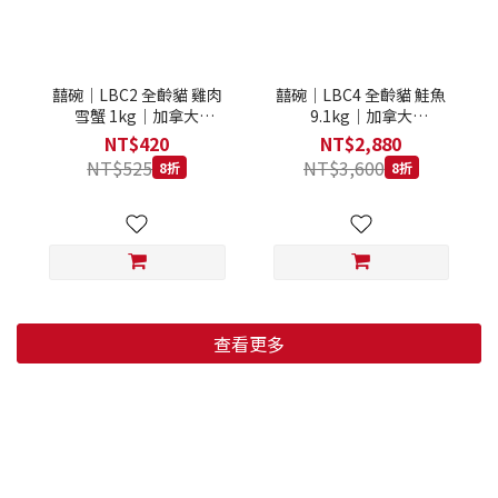
囍碗｜LBC2 全齡貓 雞肉
囍碗｜LBC4 全齡貓 鮭魚
雪蟹 1kg｜加拿大
9.1kg｜加拿大
Loveabowl 天然無穀糧 1
Loveabowl 天然無穀糧
NT$420
NT$2,880
公斤 成貓 無穀貓飼料
9.1公斤 成貓 無穀貓飼料
NT$525
NT$3,600
8折
8折
查看更多