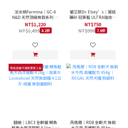
法米納Farmina｜GC-6
貓艾歐Dr. Elsey’s｜凝結
N&D 天然頂級無穀系列 室
礦砂 冠軍藍 ULTRA強效除
內/結紮貓 雞肉石榴 1.5KG
臭 40LB｜Cat Litter 40磅
NT$1,220
NT$750
貓砂 凝結礦砂 美國 艾爾博
NT$1,495
NT$990
8.2折
7.6折
士
買就送貓犬凍乾零食２包
囍碗｜LBC3 全齡貓 鯡魚
芮格爾｜RD8 全齡犬 無榖
鮭魚大西洋龍蝦 4.1kg｜加
水牛肉 高纖配方 454g｜