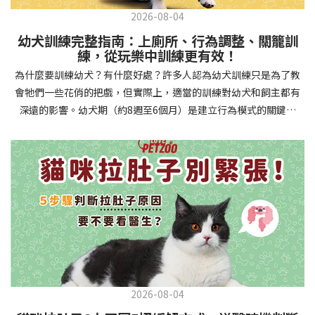
2026-08-04
幼犬訓練完整指南：上廁所、行為調整、關籠訓
練，從玩樂中訓練更有效！
為什麼要訓練幼犬？有什麼好處？許多人認為幼犬訓練只是為了教
會牠們一些花俏的把戲，但實際上，適當的訓練對幼犬和飼主都有
深遠的影響。幼犬期（約8週至6個月）是建立行為模式的關鍵時
期，這階段的訓練能奠定終身良好習慣的基礎，預防未來可能出現
的行為問題，並建立人犬間的健康關係。 建立安全健康的生活環境
透過基礎訓練，幼犬能學會家居規則，避免危險行為和破壞家具。
像是「不」和「放下」等指令可以阻止幼犬咬電線或誤食有害物
質，有效降低居家意外風險。規律的如廁訓練則能養成良好衛生習
慣，讓家中環境保持乾淨舒適。增強溝通與信任關係訓練過程就像
建立一種共同語言，幫助你和幼犬更好地理解彼此。當幼犬學會回
應你的指令，不只增加了互動機會，也建立了主人作為領導者的地
位。正向獎勵式訓練更能培養幼犬對你的信任感，強化情感連結，
創造更和諧的相處模式。培養社交技能與適應能力及早接觸各種環
2026-08-04
境和刺激，能幫助幼犬成長為自信穩定的成犬。適當的社會化訓練