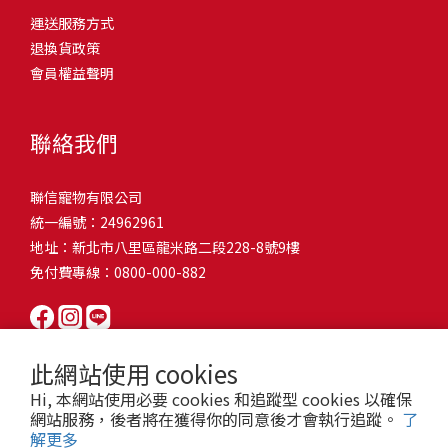
問題，才能避免小問題變大病！貓掉毛嚴重怎麼辦？4重點從日常生
有很大的關聯！冬天太冷，腸胃蠕動變慢，容易消化不良；夏天太
和獨立能力。 幼犬訓練常見問題Q1: 幾個月大的幼犬最適合開始訓
運送服務方式
的紙箱。建議一開始可以購買單價較低的入門款，觀察一下貓咪的
活中輕鬆改善看到滿屋子的貓毛是不是很抓狂？別擔心！其實只要
熱，水分流失快，腸道可能變得敏感，導致糞便變軟或拉稀。如果
練？A: 訓練可從幼犬到家首日開始（約8-10週大）。3-16週是社會
退換貨政策
使用狀況，再考慮購買「豪宅」！ 項目費用用品貓碗$300貓窩
透過一些簡單的日常照護方式，就能有效減少貓咪掉毛情況。從梳
換季時沒有適當調整環境，貓咪的腸胃就可能跟著「鬧脾氣」。冬
化黃金期，每次訓練控制在5-10分鐘內。Q2: 幼犬如廁訓練需要多久
會員權益聲明
$500貓跳台$1,500貓砂盆$500貓抓板$300外出籠$1,000一次性養貓
毛、洗澡到增加互動和營養調整，這些小撇步不僅能幫助貓咪維持
天注意保暖，提供暖墊、厚毯，避免冷風直吹。夏天補充水分，可
才能成功？A: 通常需要4-6個月，小型犬可能較慢。關鍵是固定時間
用品相關花費1：貓碗貓咪進食的物品，挑選上可偏向貓碗+有碗架
健康的皮毛，也能讓家裡的貓毛困擾大大減少！跟著以下重點一起
以加點湯罐、鮮食湯水，讓貓咪願意多喝水。避免冷熱交替太快，
帶出門，並立即獎勵正確行為。Q3: 幼犬亂咬家具怎麼辦？A: 提供專
的，可減少貓咪進食時的負擔。一次性養貓用品相關花費2：貓窩貓
行動吧！ 預防貓掉毛方法1：勤勞梳毛養貓必備神器就是各種梳子
像是開冷氣又突然關掉，容易讓貓咪腸胃受影響。重點提醒：換季
聯絡我們
屬啃咬玩具作替代品，發現不當啃咬時堅定說「不」，並引導至適
咪是非常需要安全感的動物，可以準備一個專屬他的「寶座」，當
啦！勤勞梳毛是最直接有效的掉毛控制方法。定期梳理可以幫貓咪
時，記得關心貓咪的腸胃狀況，適當調整環境，幫助毛孩適應！ 貓
合的玩具。確保足夠運動減少無聊行為。Q4: 如何阻止幼犬在家中亂
貓咪感到緊張或焦慮時可進到他的安全區域。一次性養貓用品相關
清除鬆動的死毛，減少牠們自行舔毛時吞入的毛球量，更能預防毛
咪拉肚子原因4. 寄生蟲或疾病感染貓咪如果持續拉肚子，甚至糞便
尿尿？A: 建立固定如廁時間表，成功時立即獎勵。限制活動範圍並
聯信寵物有限公司
花費3：貓跳台貓咪雖然不需要外出進行放電，但在家中還是需要擺
髮打結和皮膚問題。建議週期：短毛貓每週梳1-2次，長毛貓則建議
有血絲、異味特別重，那就要小心可能是 寄生蟲感染（如蛔蟲、鈎
密切監督。意外發生時不責罵，使用專用除臭劑徹底清理。Q5: 幼犬
統一編號：24962961
放高度適合的貓跳台提供貓咪玩耍，貓跳台與貓窩相同，能給予貓
2-3天梳一次。挑選合適的梳具也很重要，可以準備橡膠刷、鬃毛刷
蟲、球蟲）或腸胃炎、腸道疾病。這類情況會影響營養吸收，長期
一直吠叫怎麼辦？A: 找出原因（尋求注意力、警戒、焦慮）。訓練
地址：新北市八里區龍米路二段228-8號9樓
咪對於環境的安全感。一次性養貓用品相關花費4：貓砂盆貓咪排泄
或專用脫毛梳，依照毛質選擇。記得將梳毛變成愉快的日常儀式，
下來甚至可能造成貓咪消瘦、免疫力下降。定期驅蟲（幼貓建議每
「安靜」指令，停止吠叫時獎勵。避免對吠叫作出反應，確保充分
免付費專線：0800-000-882
用品，可選擇合適貓咪體型大小，不宜過小。一次性養貓用品相關
不僅能增加你們的互動時間，也讓貓咪享受被梳理的舒適感！預防
月一次，成貓每 3~6 個月一次）。觀察貓咪精神狀態，如果還伴隨
運動減少過度精力。Q6: 幼犬訓練中可以使用懲罰嗎？A: 不建議。正
花費5：貓抓板貓咪會有磨爪的習慣，為了我們的沙發或是地毯著
貓掉毛方法2：定期洗澡「貓咪會自己清潔，不需要洗澡」這個想法
嘔吐、食慾下降，務必儘早就醫。重點提醒：如果貓咪拉肚子超過 2
向獎勵比懲罰更有效且健康。懲罰可能導致恐懼或攻擊行為，破壞
想，需要準備一個能夠讓牠們放肆磨爪的貓抓板。一次性養貓用品
其實不完全正確哦！適當的洗澡能幫助貓咪清除死毛和皮屑，減少
天，或糞便異常，應立即帶去獸醫院檢查！ 貓咪拉肚子原因5. 情緒
信任關係。專注獎勵好行為，重新引導不良行為。Q7: 幼犬害怕其他
相關花費6：外出籠雖然貓咪平常不會外出，但當有美容或醫療需求
過敏原，特別是對長毛貓或油性皮膚的貓咪更有幫助。但注意，洗
壓力影響腸胃壓力不只影響人類，也會影響貓咪的腸胃！過度緊
狗狗怎麼辦？A: 循序漸進社交化，從友善成犬開始。不強迫互動，
此網站使用 cookies
時，外出籠就非常重要，平常也可以適度讓貓咪適應外出籠，避免
澡頻率不宜過高，一般室內貓咪1-3個月洗一次就足夠，過度洗澡反
張、焦慮、驚嚇（如煙火聲、大聲喧嘩），都可能讓貓咪拉肚子。
正面經驗後給予獎勵。考慮參加專業幼犬社交課程。Q8: 幼犬分離焦
Hi, 本網站使用必要 cookies 和追蹤型 cookies 以確保
緊急情況時，貓咪過度抗拒。總結來說貓咪在健康及用品的一次性
而會造成皮膚乾燥。選擇專為貓咪設計的溫和洗毛精，洗後一定要
尤其是個性敏感的貓咪，對變化的適應力比較低，壓力一大，腸胃
慮要如何處理？A: 練習短暫分離，逐漸延長。離開和返家時保持低
網站服務，後者將在獲得你的同意後才會執行追蹤。
了
費用大約落在 $ 7900~ $ 11600不等。雖說金額看起來不少，但以上
完全吹乾，避免濕毛造成皮膚問題。如果貓咪特別害怕洗澡，可以
就先「罷工」。減少壓力來源，盡量讓貓咪的作息固定。給貓咪陪
解更多
調。提供能分散注意力的玩具，建立可預測的離家儀式。每隻幼犬