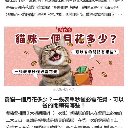
確認環境與生活作息：最近是否搬家、換貓砂、新成員加入？ 天氣
避免幼犬注意力分散。使用清晰一致的口令和手勢，成功時立即給
是每天都在和貓毛奮戰呢？明明剛打掃完，轉眼又是毛毛滿天飛！
是否有變化？ 飼主是否長時間外出？📌 貓咪拉肚子判斷步驟4：觀
予獎勵和讚美。記住，重複是學習的關鍵，每天多次短時間練習效
別擔心～貓咪掉毛是很正常現象，但有時也可能是健康警訊哦！以
察貓咪的精神與食慾：貓咪精神好嗎？、食慾是否正常？，可先觀
果最佳。調整日常行為除了基本指令，幼犬還需學習生活禮儀。如
下是常見的六大掉毛原因和實用改善妙招，讓毛孩健康、家裡乾淨
察 1~2 天，調整飲食、補充水分。如果貓咪 不吃不喝、 嗜睡、體重
廁訓練是優先項目—建立固定的如廁時間和地點，當幼犬正確如廁
兩全其美！貓咪掉毛原因1. 皮膚問題貓咪皮膚問題是造成掉毛的常
下降，表示身體狀況不佳，應儘快就醫！📌 貓咪拉肚子判斷步驟5：
時立即獎勵。另外要處理的常見問題包括咬人、啃咬家具和亂叫。
見兇手！皮膚發炎、感染或是長期搔癢，都會讓貓咪的毛髮失去健
檢查是否需要帶去看獸醫 如果拉肚子 1~2 次但精神好、食慾正常，
每當出現不當行為，給予適當替代品（如咬玩具代替咬手），並在
康光澤並大量脫落。常見的皮膚問題包括皮膚黴菌、細菌感染、疥
可以先觀察，如果腹瀉超過 48 小時或水狀腹瀉 + 嗜睡、食慾下降、
幼犬選擇正確行為時獎勵，這比責罵更有效。社交化訓練 兩個月大
癬蟲等寄生蟲，甚至是皮膚過度乾燥。如果發現貓咪皮膚有紅腫、
嘔吐 應立即就醫。 透過這 5 個步驟，你可以快速判斷貓咪拉肚子的
的幼犬正處於社會化黃金期，這階段的經驗將深刻影響未來性格。
結痂、脫屑或異常氣味，同時伴隨掉毛，建議盡快帶牠看獸醫哦！
原因與嚴重程度，確保毛孩的腸胃健康！如果不確定情況，還是建
安排幼犬接觸不同人類（包括兒童、戴眼鏡的人、使用拐杖的人
貓咪掉毛原因2. 過敏誰說只有人類會過敏？貓咪也會！貓咪可能對
議讓獸醫檢查，才能安心哦！🐾💖4種高風險群貓咪拉肚子要小心高
等）、各種動物、交通工具和環境聲音。起初保持在安全、受控的
環境中的塵蟎、花粉、清潔劑，甚至是食物中的某些成分產生過敏
風險貓咪包含：幼貓、老貓、懷孕貓、有慢性疾病貓，這些貓咪在
情境中，逐漸增加複雜度。每次正面社交體驗後給予獎勵，建立幼
反應。過敏症狀不只是打噴嚏、流眼淚，還會引起皮膚搔癢和掉毛
身體狀況出現警訊時要特別注意，如拉肚子次數超過2次以上，就建
犬對新事物的積極態度。進階技巧強化 基礎訓練穩固後，可以進入
問題。特別是食物過敏，更是常被忽略的掉毛元兇！如果貓咪經常
議直接尋求獸醫協助。2要訣判斷貓咪拉肚子要不要看醫生 高風險貓
更複雜的技巧訓練。這包括遠距離控制、不同干擾下的指令遵從、
2026-08-04
抓癢或舔舐特定部位，同時伴隨掉毛，很可能是過敏在作怪呢！貓
咪拉肚子次數超過2次以上，就建議直接尋求獸醫協助。正常且健康
多步驟動作等。使用延遲獎勵技巧，讓幼犬學會即使沒有立即獎勵
養貓一個月花多少？一張表單秒懂必需花費、可以
咪掉毛原因3. 營養不足貓咪的毛髮健康與營養息息相關！當貓咪飲
的貓咪，如拉肚子超過2-3天，建議直接尋求獸醫師協助。並記得提
也能保持良好行為。引入不同環境中的訓練，如公園、寵物店等，
省的開銷有哪些！
食中缺乏必要的蛋白質、脂肪酸（尤其是Omega-3和Omega-
供觀察紀錄給予獸醫師進行專業判斷。貓咪拉肚子但精神很好？如
幫助幼犬在各種情境下都能聽從指令。維持良好習慣 成功的訓練不
養貓健相關 3 大初期開銷（一次性）新貓咪的到來在健康上必備的
6）、維生素或礦物質時，毛髮就會變得乾燥、脆弱，容易斷裂脫
果飼主有發現貓咪拉肚子的情形，但貓咪的精神很好。有可能與飲
是一次性的，而是需要持續維護。即使幼犬已經掌握所有技能，也
三大支出，無論是領養或是購買的貓咪，在第一次的健康檢查上十
落。長期餵食低品質或不均衡的貓糧，可能使貓咪營養不良，進而
食方便相關，回想是否進食新的食物，或是正進行飼料更換的過
要定期複習，防止行為退化。將訓練融入日常生活，如出門前的
分重要。充分了解貓咪身體狀況，是否有寄生蟲、內臟功能是否健