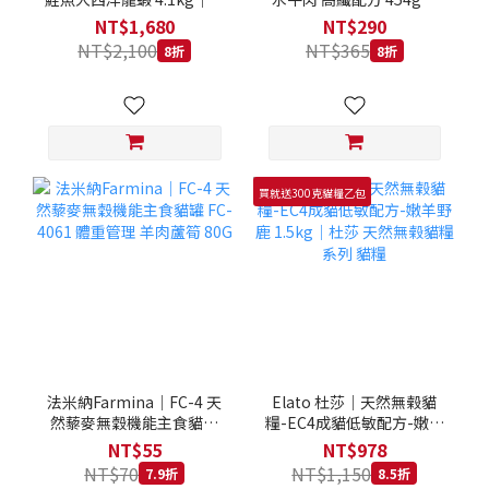
拿大 Loveabowl 天然無穀
REGAL 天然犬糧 狗飼料
NT$1,680
NT$290
糧 4.1公斤 成貓 無穀貓飼
NT$2,100
NT$365
8折
8折
料
買就送300克貓糧乙包
法米納Farmina｜FC-4 天
Elato 杜莎｜天然無榖貓
然藜麥無穀機能主食貓罐
糧-EC4成貓低敏配方-嫩羊
FC-4061 體重管理 羊肉蘆
野鹿 1.5kg｜杜莎 天然無
NT$55
NT$978
筍 80G
榖貓糧系列 貓糧
NT$70
NT$1,150
7.9折
8.5折