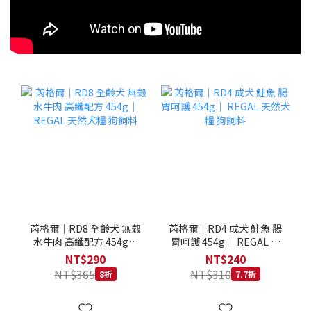
芮格爾｜RD8 全齡犬 無榖
芮格爾｜RD4 成犬 鮭魚 腸
水牛肉 高纖配方 454g｜
胃呵護 454g｜ REGAL 天
REGAL 天然犬糧 狗飼料
然犬糧 狗飼料
NT$290
NT$240
NT$365
NT$310
8折
7.7折