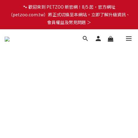
會員權益及常見問題 ＞
🐾 歡迎來到 PETZOO 新官網！8/5 起，官方網址
（petzoo.com.tw）將正式切換至本網站。立即了解升級資訊、
✨【新朋友見面禮】現在註冊即領 $100 購物金！全館滿 $1,500 享
會員權益及常見問題 ＞
免運優惠 🎁
🐾 歡迎來到 PETZOO 新官網！8/5 起，官方網址
（petzoo.com.tw）將正式切換至本網站。立即了解升級資訊、
會員權益及常見問題 ＞