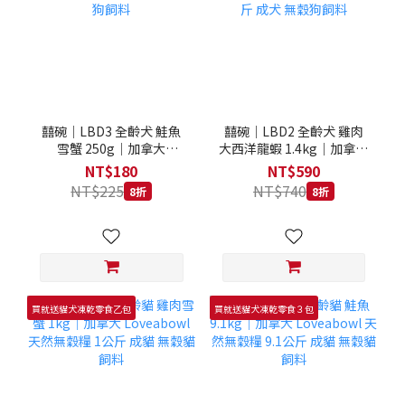
囍碗｜LBD3 全齡犬 鮭魚
囍碗｜LBD2 全齡犬 雞肉
雪蟹 250g｜加拿大
大西洋龍蝦 1.4kg｜加拿大
Loveabowl 天然無穀糧
Loveabowl 天然無穀糧
NT$180
NT$590
250克 成犬 無穀狗飼料
1.4公斤 成犬 無穀狗飼料
NT$225
NT$740
8折
8折
買就送貓犬凍乾零食乙包
買就送貓犬凍乾零食３包