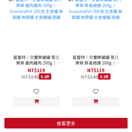
葛蕾特｜交響樂貓罐 第三
葛蕾特｜交響樂貓罐 第八
樂章 鹿肉雞肉 200g｜
樂章 鮮禽總匯 200g｜
GranataPet 200克 主食罐
GranataPet 200克 主食罐
NT$119
NT$119
無穀罐 無膠罐 主食貓罐 德
無穀罐 無膠罐 主食貓罐 德
NT$146
NT$146
8.2折
8.2折
罐
罐
查看更多