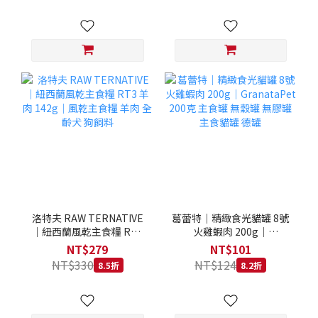
洛特夫 RAW TERNATIVE
葛蕾特｜精緻食光貓罐 8號
｜紐西蘭風乾主食糧 RT3
火雞蝦肉 200g｜
羊肉 142g｜風乾主食糧 羊
GranataPet 200克 主食罐
NT$279
NT$101
肉 全齡犬 狗飼料
無穀罐 無膠罐 主食貓罐 德
NT$330
NT$124
8.5折
8.2折
罐