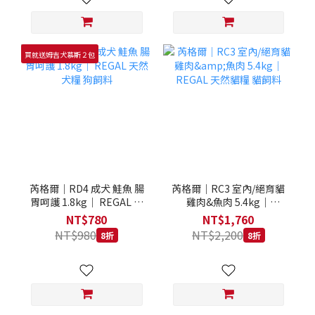
買就送姆吉犬慕斯２包
芮格爾｜RD4 成犬 鮭魚 腸
芮格爾｜RC3 室內/絕育貓
胃呵護 1.8kg｜ REGAL 天
雞肉&魚肉 5.4kg｜
然犬糧 狗飼料
REGAL 天然貓糧 貓飼料
NT$780
NT$1,760
NT$980
NT$2,200
8折
8折