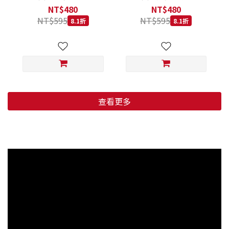
低穀鱈魚甜橙 小顆粒 800G
羊肉藍莓 小顆粒 800G
NT$480
NT$480
NT$595
NT$595
8.1折
8.1折
查看更多