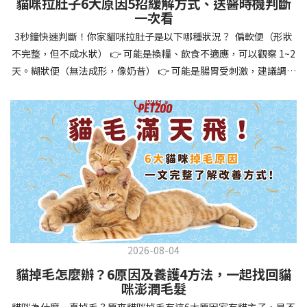
貓咪拉肚子6大原因5招緩解方式、送醫時機判斷
讓牠們學會如何與其他狗狗、動物和人類和平相處，減少恐懼或攻
一次看
擊行為。這種適應能力使幼犬未來能從容面對獸醫檢查、美容
3秒鐘快速判斷！你家貓咪拉肚子是以下哪種狀況？ 偏軟便（形狀
salon、寄宿或旅行等各種情境，大大提升生活品質。 訓練幼犬不只
不完整，但不成水狀） 👉 可能是換糧、飲食不適應，可以觀察 1~2
是教會指令，更是塑造性格和習慣的過程！ 透過耐心且一致的訓
天。糊狀便（無法成形，像奶昔） 👉 可能是腸胃受刺激，建議調整
練，你不僅能擁有一隻聽話的好狗狗，更能建立起相互尊重的終身
飲食、補充益生菌。水狀便（完全液體） 👉 可能是腸胃炎或感染，
伙伴關係。記住，現在投入的每一分鐘訓練，都將在未來十幾年的
若超過 24 小時沒改善，建議就醫。血便（帶血絲或黑色糞便） 👉
相處中獲得回報狗狗訓練指南，六步驟培養幼犬開始幼犬訓練時，
可能是嚴重腸胃問題，應立即帶去獸醫院！想知道貓咪拉肚子的真
系統性的方法能帶來最佳效果。從信任建立到習慣養成，每個階段
正原因，只要透過 5 個簡單步驟，就能判斷問題嚴重性，決定是否
都至關重要，缺一不可。良好的訓練應循序漸進，把握幼犬成長敏
需要就醫！接下來我們一起來看看該怎麼做吧！🐾 貓咪拉肚子怎麼
感期，以積極正向的方式引導。遵循這六個步驟，即使是第一次養
辦？5步驟判斷貓咪拉肚子是否需要馬上看醫生貓咪拉肚子的因素與
狗的新手，也能輕鬆將調皮的小狗訓練成聽話的好夥伴！建立信任
許多原因有關，更換食物、誤食異物或不乾淨的東西、寄生蟲、其
基礎 幼犬訓練的第一步不是教指令，而是建立信任。剛到新家的幼
他疾病。 5 步驟判斷貓咪拉肚子原因，要不要看醫生？當貓咪拉肚
犬可能感到緊張不安，給予適當空間適應環境很重要。用溫柔的聲
子時，不用慌張！透過以下 5 個步驟，就能快速判斷原因，並決定
音交談，提供安全舒適的窩，維持規律的餵食和如廁時間，讓幼犬
是否需要帶去獸醫院。📌 貓咪拉肚子判斷步驟1：觀察糞便的狀態：
感到安心。輕輕撫摸、溫柔擁抱，每天安排固定玩耍時間，這些都
2026-08-04
糞便質地是關鍵！不同形態代表不同的腸胃狀況📌 貓咪拉肚子判斷
能幫助建立初步的依附關係。教導基礎指令 當幼犬適應新環境並信
貓掉毛怎麼辦？6原因及養護4方法，一起找回貓
步驟2：回想最近的飲食變化：有沒有突然換飼料或罐頭？ 有沒有吃
任你後，可開始教導基本指令。從簡單的「坐下」開始，再逐步學
咪澎潤毛髮
到新零食或人類食物？ 是否誤食異物？📌 貓咪拉肚子判斷步驟3：
習「趴下」、「等待」和「過來」。每次訓練保持在5-10分鐘內，
貓咪為什麼一直掉毛？原來貓咪掉毛有這6大原因家有貓主子，是不