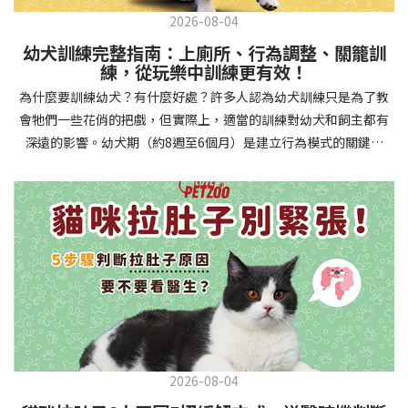
2026-08-04
幼犬訓練完整指南：上廁所、行為調整、關籠訓
練，從玩樂中訓練更有效！
為什麼要訓練幼犬？有什麼好處？許多人認為幼犬訓練只是為了教
會牠們一些花俏的把戲，但實際上，適當的訓練對幼犬和飼主都有
深遠的影響。幼犬期（約8週至6個月）是建立行為模式的關鍵時
期，這階段的訓練能奠定終身良好習慣的基礎，預防未來可能出現
的行為問題，並建立人犬間的健康關係。 建立安全健康的生活環境
透過基礎訓練，幼犬能學會家居規則，避免危險行為和破壞家具。
像是「不」和「放下」等指令可以阻止幼犬咬電線或誤食有害物
質，有效降低居家意外風險。規律的如廁訓練則能養成良好衛生習
慣，讓家中環境保持乾淨舒適。增強溝通與信任關係訓練過程就像
建立一種共同語言，幫助你和幼犬更好地理解彼此。當幼犬學會回
應你的指令，不只增加了互動機會，也建立了主人作為領導者的地
位。正向獎勵式訓練更能培養幼犬對你的信任感，強化情感連結，
創造更和諧的相處模式。培養社交技能與適應能力及早接觸各種環
2026-08-04
境和刺激，能幫助幼犬成長為自信穩定的成犬。適當的社會化訓練