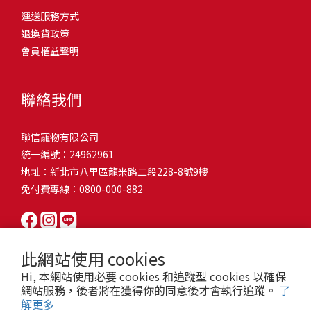
問題，才能避免小問題變大病！貓掉毛嚴重怎麼辦？4重點從日常生
有很大的關聯！冬天太冷，腸胃蠕動變慢，容易消化不良；夏天太
和獨立能力。 幼犬訓練常見問題Q1: 幾個月大的幼犬最適合開始訓
運送服務方式
的紙箱。建議一開始可以購買單價較低的入門款，觀察一下貓咪的
活中輕鬆改善看到滿屋子的貓毛是不是很抓狂？別擔心！其實只要
熱，水分流失快，腸道可能變得敏感，導致糞便變軟或拉稀。如果
練？A: 訓練可從幼犬到家首日開始（約8-10週大）。3-16週是社會
退換貨政策
使用狀況，再考慮購買「豪宅」！ 項目費用用品貓碗$300貓窩
透過一些簡單的日常照護方式，就能有效減少貓咪掉毛情況。從梳
換季時沒有適當調整環境，貓咪的腸胃就可能跟著「鬧脾氣」。冬
化黃金期，每次訓練控制在5-10分鐘內。Q2: 幼犬如廁訓練需要多久
會員權益聲明
$500貓跳台$1,500貓砂盆$500貓抓板$300外出籠$1,000一次性養貓
毛、洗澡到增加互動和營養調整，這些小撇步不僅能幫助貓咪維持
天注意保暖，提供暖墊、厚毯，避免冷風直吹。夏天補充水分，可
才能成功？A: 通常需要4-6個月，小型犬可能較慢。關鍵是固定時間
用品相關花費1：貓碗貓咪進食的物品，挑選上可偏向貓碗+有碗架
健康的皮毛，也能讓家裡的貓毛困擾大大減少！跟著以下重點一起
以加點湯罐、鮮食湯水，讓貓咪願意多喝水。避免冷熱交替太快，
帶出門，並立即獎勵正確行為。Q3: 幼犬亂咬家具怎麼辦？A: 提供專
的，可減少貓咪進食時的負擔。一次性養貓用品相關花費2：貓窩貓
行動吧！ 預防貓掉毛方法1：勤勞梳毛養貓必備神器就是各種梳子
像是開冷氣又突然關掉，容易讓貓咪腸胃受影響。重點提醒：換季
聯絡我們
屬啃咬玩具作替代品，發現不當啃咬時堅定說「不」，並引導至適
咪是非常需要安全感的動物，可以準備一個專屬他的「寶座」，當
啦！勤勞梳毛是最直接有效的掉毛控制方法。定期梳理可以幫貓咪
時，記得關心貓咪的腸胃狀況，適當調整環境，幫助毛孩適應！ 貓
合的玩具。確保足夠運動減少無聊行為。Q4: 如何阻止幼犬在家中亂
貓咪感到緊張或焦慮時可進到他的安全區域。一次性養貓用品相關
清除鬆動的死毛，減少牠們自行舔毛時吞入的毛球量，更能預防毛
咪拉肚子原因4. 寄生蟲或疾病感染貓咪如果持續拉肚子，甚至糞便
尿尿？A: 建立固定如廁時間表，成功時立即獎勵。限制活動範圍並
聯信寵物有限公司
花費3：貓跳台貓咪雖然不需要外出進行放電，但在家中還是需要擺
髮打結和皮膚問題。建議週期：短毛貓每週梳1-2次，長毛貓則建議
有血絲、異味特別重，那就要小心可能是 寄生蟲感染（如蛔蟲、鈎
密切監督。意外發生時不責罵，使用專用除臭劑徹底清理。Q5: 幼犬
統一編號：24962961
放高度適合的貓跳台提供貓咪玩耍，貓跳台與貓窩相同，能給予貓
2-3天梳一次。挑選合適的梳具也很重要，可以準備橡膠刷、鬃毛刷
蟲、球蟲）或腸胃炎、腸道疾病。這類情況會影響營養吸收，長期
一直吠叫怎麼辦？A: 找出原因（尋求注意力、警戒、焦慮）。訓練
地址：新北市八里區龍米路二段228-8號9樓
咪對於環境的安全感。一次性養貓用品相關花費4：貓砂盆貓咪排泄
或專用脫毛梳，依照毛質選擇。記得將梳毛變成愉快的日常儀式，
下來甚至可能造成貓咪消瘦、免疫力下降。定期驅蟲（幼貓建議每
「安靜」指令，停止吠叫時獎勵。避免對吠叫作出反應，確保充分
免付費專線：0800-000-882
用品，可選擇合適貓咪體型大小，不宜過小。一次性養貓用品相關
不僅能增加你們的互動時間，也讓貓咪享受被梳理的舒適感！預防
月一次，成貓每 3~6 個月一次）。觀察貓咪精神狀態，如果還伴隨
運動減少過度精力。Q6: 幼犬訓練中可以使用懲罰嗎？A: 不建議。正
花費5：貓抓板貓咪會有磨爪的習慣，為了我們的沙發或是地毯著
貓掉毛方法2：定期洗澡「貓咪會自己清潔，不需要洗澡」這個想法
嘔吐、食慾下降，務必儘早就醫。重點提醒：如果貓咪拉肚子超過 2
向獎勵比懲罰更有效且健康。懲罰可能導致恐懼或攻擊行為，破壞
想，需要準備一個能夠讓牠們放肆磨爪的貓抓板。一次性養貓用品
其實不完全正確哦！適當的洗澡能幫助貓咪清除死毛和皮屑，減少
天，或糞便異常，應立即帶去獸醫院檢查！ 貓咪拉肚子原因5. 情緒
信任關係。專注獎勵好行為，重新引導不良行為。Q7: 幼犬害怕其他
相關花費6：外出籠雖然貓咪平常不會外出，但當有美容或醫療需求
過敏原，特別是對長毛貓或油性皮膚的貓咪更有幫助。但注意，洗
壓力影響腸胃壓力不只影響人類，也會影響貓咪的腸胃！過度緊
狗狗怎麼辦？A: 循序漸進社交化，從友善成犬開始。不強迫互動，
此網站使用 cookies
時，外出籠就非常重要，平常也可以適度讓貓咪適應外出籠，避免
澡頻率不宜過高，一般室內貓咪1-3個月洗一次就足夠，過度洗澡反
張、焦慮、驚嚇（如煙火聲、大聲喧嘩），都可能讓貓咪拉肚子。
正面經驗後給予獎勵。考慮參加專業幼犬社交課程。Q8: 幼犬分離焦
Hi, 本網站使用必要 cookies 和追蹤型 cookies 以確保
緊急情況時，貓咪過度抗拒。總結來說貓咪在健康及用品的一次性
而會造成皮膚乾燥。選擇專為貓咪設計的溫和洗毛精，洗後一定要
尤其是個性敏感的貓咪，對變化的適應力比較低，壓力一大，腸胃
慮要如何處理？A: 練習短暫分離，逐漸延長。離開和返家時保持低
網站服務，後者將在獲得你的同意後才會執行追蹤。
了
費用大約落在 $ 7900~ $ 11600不等。雖說金額看起來不少，但以上
完全吹乾，避免濕毛造成皮膚問題。如果貓咪特別害怕洗澡，可以
就先「罷工」。減少壓力來源，盡量讓貓咪的作息固定。給貓咪陪
解更多
調。提供能分散注意力的玩具，建立可預測的離家儀式。每隻幼犬