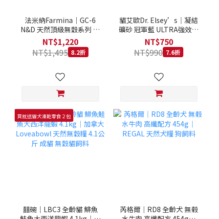
法米納Farmina｜GC-6
貓艾歐Dr. Elsey’s｜凝結
N&D 天然頂級無穀系列 室
礦砂 冠軍藍 ULTRA強效除
內/結紮貓 雞肉石榴 1.5KG
臭 40LB｜Cat Litter 40磅
NT$1,220
NT$750
貓砂 凝結礦砂 美國 艾爾博
NT$1,495
NT$990
8.2折
7.6折
士
買就送貓犬凍乾零食２包
囍碗｜LBC3 全齡貓 鯡魚
芮格爾｜RD8 全齡犬 無榖
鮭魚大西洋龍蝦 4.1kg｜加
水牛肉 高纖配方 454g｜