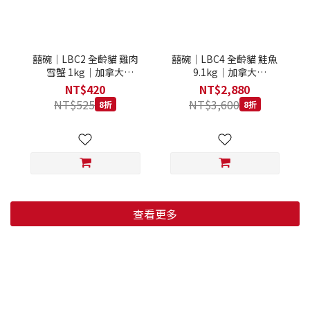
囍碗｜LBC2 全齡貓 雞肉
囍碗｜LBC4 全齡貓 鮭魚
雪蟹 1kg｜加拿大
9.1kg｜加拿大
Loveabowl 天然無穀糧 1
Loveabowl 天然無穀糧
NT$420
NT$2,880
公斤 成貓 無穀貓飼料
9.1公斤 成貓 無穀貓飼料
NT$525
NT$3,600
8折
8折
查看更多