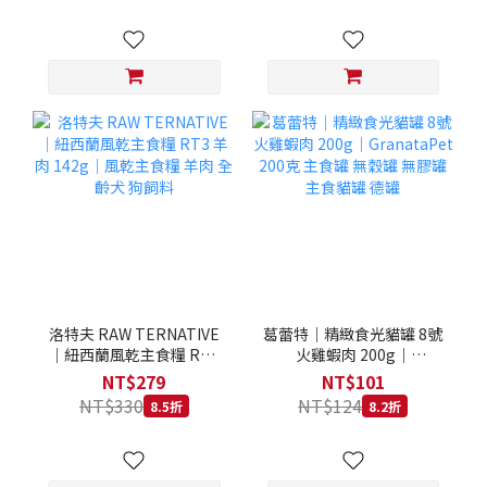
洛特夫 RAW TERNATIVE
葛蕾特｜精緻食光貓罐 8號
｜紐西蘭風乾主食糧 RT3
火雞蝦肉 200g｜
羊肉 142g｜風乾主食糧 羊
GranataPet 200克 主食罐
NT$279
NT$101
肉 全齡犬 狗飼料
無穀罐 無膠罐 主食貓罐 德
NT$330
NT$124
8.5折
8.2折
罐