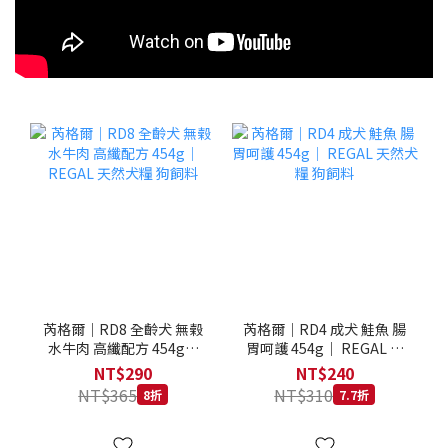
芮格爾｜RD8 全齡犬 無榖
芮格爾｜RD4 成犬 鮭魚 腸
水牛肉 高纖配方 454g｜
胃呵護 454g｜ REGAL 天
REGAL 天然犬糧 狗飼料
然犬糧 狗飼料
NT$290
NT$240
NT$365
NT$310
8折
7.7折