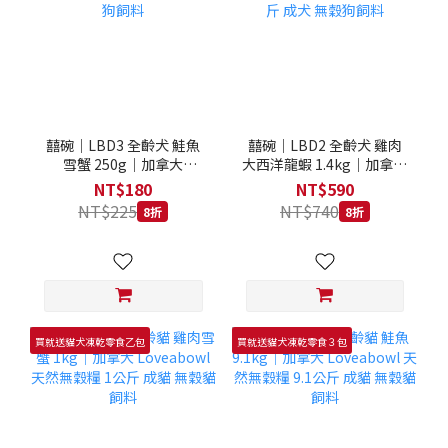
囍碗｜LBD3 全齡犬 鮭魚
囍碗｜LBD2 全齡犬 雞肉
雪蟹 250g｜加拿大
大西洋龍蝦 1.4kg｜加拿大
Loveabowl 天然無穀糧
Loveabowl 天然無穀糧
NT$180
NT$590
250克 成犬 無穀狗飼料
1.4公斤 成犬 無穀狗飼料
NT$225
NT$740
8折
8折
買就送貓犬凍乾零食乙包
買就送貓犬凍乾零食３包