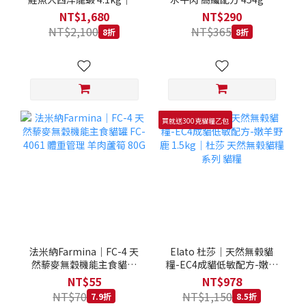
拿大 Loveabowl 天然無穀
REGAL 天然犬糧 狗飼料
NT$1,680
NT$290
糧 4.1公斤 成貓 無穀貓飼
NT$2,100
NT$365
8折
8折
料
買就送300克貓糧乙包
法米納Farmina｜FC-4 天
Elato 杜莎｜天然無榖貓
然藜麥無穀機能主食貓罐
糧-EC4成貓低敏配方-嫩羊
FC-4061 體重管理 羊肉蘆
野鹿 1.5kg｜杜莎 天然無
NT$55
NT$978
筍 80G
榖貓糧系列 貓糧
NT$70
NT$1,150
7.9折
8.5折