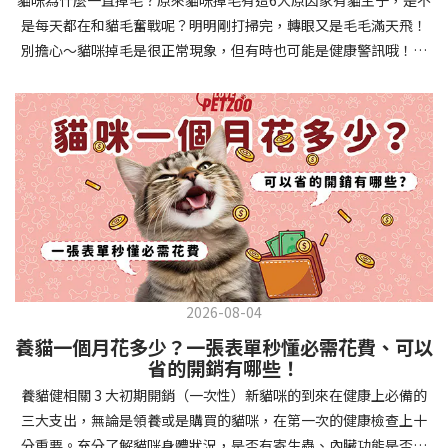
確認環境與生活作息：最近是否搬家、換貓砂、新成員加入？ 天氣
避免幼犬注意力分散。使用清晰一致的口令和手勢，成功時立即給
是每天都在和貓毛奮戰呢？明明剛打掃完，轉眼又是毛毛滿天飛！
是否有變化？ 飼主是否長時間外出？📌 貓咪拉肚子判斷步驟4：觀
予獎勵和讚美。記住，重複是學習的關鍵，每天多次短時間練習效
別擔心～貓咪掉毛是很正常現象，但有時也可能是健康警訊哦！以
察貓咪的精神與食慾：貓咪精神好嗎？、食慾是否正常？，可先觀
果最佳。調整日常行為除了基本指令，幼犬還需學習生活禮儀。如
下是常見的六大掉毛原因和實用改善妙招，讓毛孩健康、家裡乾淨
察 1~2 天，調整飲食、補充水分。如果貓咪 不吃不喝、 嗜睡、體重
廁訓練是優先項目—建立固定的如廁時間和地點，當幼犬正確如廁
兩全其美！貓咪掉毛原因1. 皮膚問題貓咪皮膚問題是造成掉毛的常
下降，表示身體狀況不佳，應儘快就醫！📌 貓咪拉肚子判斷步驟5：
時立即獎勵。另外要處理的常見問題包括咬人、啃咬家具和亂叫。
見兇手！皮膚發炎、感染或是長期搔癢，都會讓貓咪的毛髮失去健
檢查是否需要帶去看獸醫 如果拉肚子 1~2 次但精神好、食慾正常，
每當出現不當行為，給予適當替代品（如咬玩具代替咬手），並在
康光澤並大量脫落。常見的皮膚問題包括皮膚黴菌、細菌感染、疥
可以先觀察，如果腹瀉超過 48 小時或水狀腹瀉 + 嗜睡、食慾下降、
幼犬選擇正確行為時獎勵，這比責罵更有效。社交化訓練 兩個月大
癬蟲等寄生蟲，甚至是皮膚過度乾燥。如果發現貓咪皮膚有紅腫、
嘔吐 應立即就醫。 透過這 5 個步驟，你可以快速判斷貓咪拉肚子的
的幼犬正處於社會化黃金期，這階段的經驗將深刻影響未來性格。
結痂、脫屑或異常氣味，同時伴隨掉毛，建議盡快帶牠看獸醫哦！
原因與嚴重程度，確保毛孩的腸胃健康！如果不確定情況，還是建
安排幼犬接觸不同人類（包括兒童、戴眼鏡的人、使用拐杖的人
貓咪掉毛原因2. 過敏誰說只有人類會過敏？貓咪也會！貓咪可能對
議讓獸醫檢查，才能安心哦！🐾💖4種高風險群貓咪拉肚子要小心高
等）、各種動物、交通工具和環境聲音。起初保持在安全、受控的
環境中的塵蟎、花粉、清潔劑，甚至是食物中的某些成分產生過敏
風險貓咪包含：幼貓、老貓、懷孕貓、有慢性疾病貓，這些貓咪在
情境中，逐漸增加複雜度。每次正面社交體驗後給予獎勵，建立幼
反應。過敏症狀不只是打噴嚏、流眼淚，還會引起皮膚搔癢和掉毛
身體狀況出現警訊時要特別注意，如拉肚子次數超過2次以上，就建
犬對新事物的積極態度。進階技巧強化 基礎訓練穩固後，可以進入
問題。特別是食物過敏，更是常被忽略的掉毛元兇！如果貓咪經常
議直接尋求獸醫協助。2要訣判斷貓咪拉肚子要不要看醫生 高風險貓
更複雜的技巧訓練。這包括遠距離控制、不同干擾下的指令遵從、
2026-08-04
抓癢或舔舐特定部位，同時伴隨掉毛，很可能是過敏在作怪呢！貓
咪拉肚子次數超過2次以上，就建議直接尋求獸醫協助。正常且健康
多步驟動作等。使用延遲獎勵技巧，讓幼犬學會即使沒有立即獎勵
養貓一個月花多少？一張表單秒懂必需花費、可以
咪掉毛原因3. 營養不足貓咪的毛髮健康與營養息息相關！當貓咪飲
的貓咪，如拉肚子超過2-3天，建議直接尋求獸醫師協助。並記得提
也能保持良好行為。引入不同環境中的訓練，如公園、寵物店等，
省的開銷有哪些！
食中缺乏必要的蛋白質、脂肪酸（尤其是Omega-3和Omega-
供觀察紀錄給予獸醫師進行專業判斷。貓咪拉肚子但精神很好？如
幫助幼犬在各種情境下都能聽從指令。維持良好習慣 成功的訓練不
養貓健相關 3 大初期開銷（一次性）新貓咪的到來在健康上必備的
6）、維生素或礦物質時，毛髮就會變得乾燥、脆弱，容易斷裂脫
果飼主有發現貓咪拉肚子的情形，但貓咪的精神很好。有可能與飲
是一次性的，而是需要持續維護。即使幼犬已經掌握所有技能，也
三大支出，無論是領養或是購買的貓咪，在第一次的健康檢查上十
落。長期餵食低品質或不均衡的貓糧，可能使貓咪營養不良，進而
食方便相關，回想是否進食新的食物，或是正進行飼料更換的過
要定期複習，防止行為退化。將訓練融入日常生活，如出門前的
分重要。充分了解貓咪身體狀況，是否有寄生蟲、內臟功能是否健