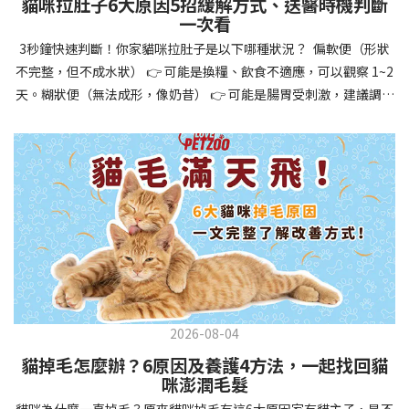
貓咪拉肚子6大原因5招緩解方式、送醫時機判斷
讓牠們學會如何與其他狗狗、動物和人類和平相處，減少恐懼或攻
一次看
擊行為。這種適應能力使幼犬未來能從容面對獸醫檢查、美容
3秒鐘快速判斷！你家貓咪拉肚子是以下哪種狀況？ 偏軟便（形狀
salon、寄宿或旅行等各種情境，大大提升生活品質。 訓練幼犬不只
不完整，但不成水狀） 👉 可能是換糧、飲食不適應，可以觀察 1~2
是教會指令，更是塑造性格和習慣的過程！ 透過耐心且一致的訓
天。糊狀便（無法成形，像奶昔） 👉 可能是腸胃受刺激，建議調整
練，你不僅能擁有一隻聽話的好狗狗，更能建立起相互尊重的終身
飲食、補充益生菌。水狀便（完全液體） 👉 可能是腸胃炎或感染，
伙伴關係。記住，現在投入的每一分鐘訓練，都將在未來十幾年的
若超過 24 小時沒改善，建議就醫。血便（帶血絲或黑色糞便） 👉
相處中獲得回報狗狗訓練指南，六步驟培養幼犬開始幼犬訓練時，
可能是嚴重腸胃問題，應立即帶去獸醫院！想知道貓咪拉肚子的真
系統性的方法能帶來最佳效果。從信任建立到習慣養成，每個階段
正原因，只要透過 5 個簡單步驟，就能判斷問題嚴重性，決定是否
都至關重要，缺一不可。良好的訓練應循序漸進，把握幼犬成長敏
需要就醫！接下來我們一起來看看該怎麼做吧！🐾 貓咪拉肚子怎麼
感期，以積極正向的方式引導。遵循這六個步驟，即使是第一次養
辦？5步驟判斷貓咪拉肚子是否需要馬上看醫生貓咪拉肚子的因素與
狗的新手，也能輕鬆將調皮的小狗訓練成聽話的好夥伴！建立信任
許多原因有關，更換食物、誤食異物或不乾淨的東西、寄生蟲、其
基礎 幼犬訓練的第一步不是教指令，而是建立信任。剛到新家的幼
他疾病。 5 步驟判斷貓咪拉肚子原因，要不要看醫生？當貓咪拉肚
犬可能感到緊張不安，給予適當空間適應環境很重要。用溫柔的聲
子時，不用慌張！透過以下 5 個步驟，就能快速判斷原因，並決定
音交談，提供安全舒適的窩，維持規律的餵食和如廁時間，讓幼犬
是否需要帶去獸醫院。📌 貓咪拉肚子判斷步驟1：觀察糞便的狀態：
感到安心。輕輕撫摸、溫柔擁抱，每天安排固定玩耍時間，這些都
2026-08-04
糞便質地是關鍵！不同形態代表不同的腸胃狀況📌 貓咪拉肚子判斷
能幫助建立初步的依附關係。教導基礎指令 當幼犬適應新環境並信
貓掉毛怎麼辦？6原因及養護4方法，一起找回貓
步驟2：回想最近的飲食變化：有沒有突然換飼料或罐頭？ 有沒有吃
任你後，可開始教導基本指令。從簡單的「坐下」開始，再逐步學
咪澎潤毛髮
到新零食或人類食物？ 是否誤食異物？📌 貓咪拉肚子判斷步驟3：
習「趴下」、「等待」和「過來」。每次訓練保持在5-10分鐘內，
貓咪為什麼一直掉毛？原來貓咪掉毛有這6大原因家有貓主子，是不