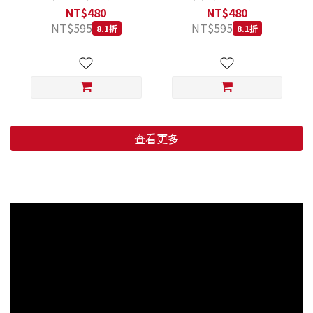
低穀鱈魚甜橙 小顆粒 800G
羊肉藍莓 小顆粒 800G
NT$480
NT$480
NT$595
NT$595
8.1折
8.1折
查看更多