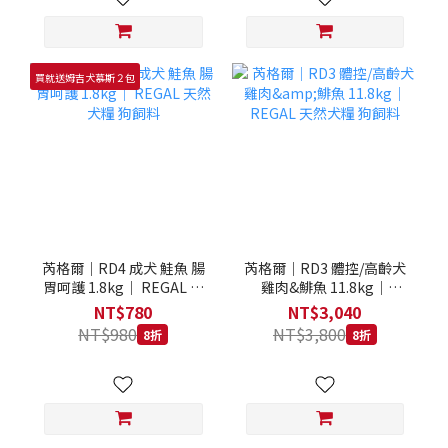
買就送姆吉犬慕斯２包
芮格爾｜RD4 成犬 鮭魚 腸
芮格爾｜RD3 體控/高齡犬
胃呵護 1.8kg｜ REGAL 天
雞肉&鯡魚 11.8kg｜
然犬糧 狗飼料
REGAL 天然犬糧 狗飼料
NT$780
NT$3,040
NT$980
NT$3,800
8折
8折