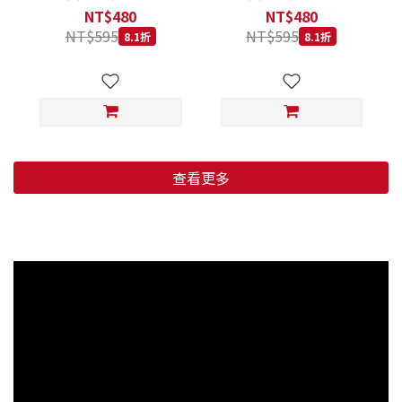
低穀鱈魚甜橙 小顆粒 800G
羊肉藍莓 小顆粒 800G
NT$480
NT$480
NT$595
NT$595
8.1折
8.1折
查看更多