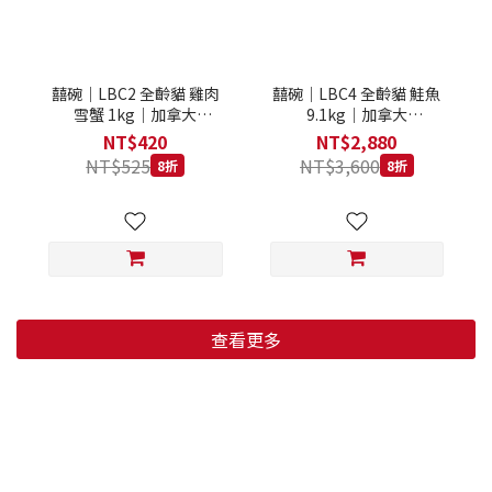
囍碗｜LBC2 全齡貓 雞肉
囍碗｜LBC4 全齡貓 鮭魚
雪蟹 1kg｜加拿大
9.1kg｜加拿大
Loveabowl 天然無穀糧 1
Loveabowl 天然無穀糧
NT$420
NT$2,880
公斤 成貓 無穀貓飼料
9.1公斤 成貓 無穀貓飼料
NT$525
NT$3,600
8折
8折
查看更多