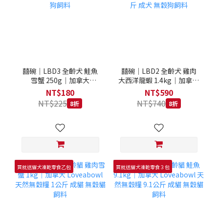
囍碗｜LBD3 全齡犬 鮭魚
囍碗｜LBD2 全齡犬 雞肉
雪蟹 250g｜加拿大
大西洋龍蝦 1.4kg｜加拿大
Loveabowl 天然無穀糧
Loveabowl 天然無穀糧
NT$180
NT$590
250克 成犬 無穀狗飼料
1.4公斤 成犬 無穀狗飼料
NT$225
NT$740
8折
8折
買就送貓犬凍乾零食乙包
買就送貓犬凍乾零食３包