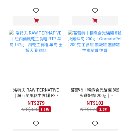
洛特夫 RAW TERNATIVE
葛蕾特｜精緻食光貓罐 8號
｜紐西蘭風乾主食糧 RT3
火雞蝦肉 200g｜
羊肉 142g｜風乾主食糧 羊
GranataPet 200克 主食罐
NT$279
NT$101
肉 全齡犬 狗飼料
無穀罐 無膠罐 主食貓罐 德
NT$330
NT$124
8.5折
8.2折
罐