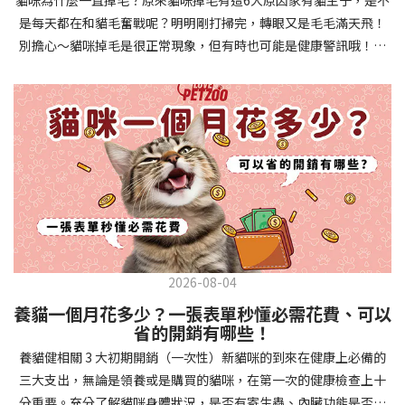
確認環境與生活作息：最近是否搬家、換貓砂、新成員加入？ 天氣
避免幼犬注意力分散。使用清晰一致的口令和手勢，成功時立即給
是每天都在和貓毛奮戰呢？明明剛打掃完，轉眼又是毛毛滿天飛！
是否有變化？ 飼主是否長時間外出？📌 貓咪拉肚子判斷步驟4：觀
予獎勵和讚美。記住，重複是學習的關鍵，每天多次短時間練習效
別擔心～貓咪掉毛是很正常現象，但有時也可能是健康警訊哦！以
察貓咪的精神與食慾：貓咪精神好嗎？、食慾是否正常？，可先觀
果最佳。調整日常行為除了基本指令，幼犬還需學習生活禮儀。如
下是常見的六大掉毛原因和實用改善妙招，讓毛孩健康、家裡乾淨
察 1~2 天，調整飲食、補充水分。如果貓咪 不吃不喝、 嗜睡、體重
廁訓練是優先項目—建立固定的如廁時間和地點，當幼犬正確如廁
兩全其美！貓咪掉毛原因1. 皮膚問題貓咪皮膚問題是造成掉毛的常
下降，表示身體狀況不佳，應儘快就醫！📌 貓咪拉肚子判斷步驟5：
時立即獎勵。另外要處理的常見問題包括咬人、啃咬家具和亂叫。
見兇手！皮膚發炎、感染或是長期搔癢，都會讓貓咪的毛髮失去健
檢查是否需要帶去看獸醫 如果拉肚子 1~2 次但精神好、食慾正常，
每當出現不當行為，給予適當替代品（如咬玩具代替咬手），並在
康光澤並大量脫落。常見的皮膚問題包括皮膚黴菌、細菌感染、疥
可以先觀察，如果腹瀉超過 48 小時或水狀腹瀉 + 嗜睡、食慾下降、
幼犬選擇正確行為時獎勵，這比責罵更有效。社交化訓練 兩個月大
癬蟲等寄生蟲，甚至是皮膚過度乾燥。如果發現貓咪皮膚有紅腫、
嘔吐 應立即就醫。 透過這 5 個步驟，你可以快速判斷貓咪拉肚子的
的幼犬正處於社會化黃金期，這階段的經驗將深刻影響未來性格。
結痂、脫屑或異常氣味，同時伴隨掉毛，建議盡快帶牠看獸醫哦！
原因與嚴重程度，確保毛孩的腸胃健康！如果不確定情況，還是建
安排幼犬接觸不同人類（包括兒童、戴眼鏡的人、使用拐杖的人
貓咪掉毛原因2. 過敏誰說只有人類會過敏？貓咪也會！貓咪可能對
議讓獸醫檢查，才能安心哦！🐾💖4種高風險群貓咪拉肚子要小心高
等）、各種動物、交通工具和環境聲音。起初保持在安全、受控的
環境中的塵蟎、花粉、清潔劑，甚至是食物中的某些成分產生過敏
風險貓咪包含：幼貓、老貓、懷孕貓、有慢性疾病貓，這些貓咪在
情境中，逐漸增加複雜度。每次正面社交體驗後給予獎勵，建立幼
反應。過敏症狀不只是打噴嚏、流眼淚，還會引起皮膚搔癢和掉毛
身體狀況出現警訊時要特別注意，如拉肚子次數超過2次以上，就建
犬對新事物的積極態度。進階技巧強化 基礎訓練穩固後，可以進入
問題。特別是食物過敏，更是常被忽略的掉毛元兇！如果貓咪經常
議直接尋求獸醫協助。2要訣判斷貓咪拉肚子要不要看醫生 高風險貓
更複雜的技巧訓練。這包括遠距離控制、不同干擾下的指令遵從、
2026-08-04
抓癢或舔舐特定部位，同時伴隨掉毛，很可能是過敏在作怪呢！貓
咪拉肚子次數超過2次以上，就建議直接尋求獸醫協助。正常且健康
多步驟動作等。使用延遲獎勵技巧，讓幼犬學會即使沒有立即獎勵
養貓一個月花多少？一張表單秒懂必需花費、可以
咪掉毛原因3. 營養不足貓咪的毛髮健康與營養息息相關！當貓咪飲
的貓咪，如拉肚子超過2-3天，建議直接尋求獸醫師協助。並記得提
也能保持良好行為。引入不同環境中的訓練，如公園、寵物店等，
省的開銷有哪些！
食中缺乏必要的蛋白質、脂肪酸（尤其是Omega-3和Omega-
供觀察紀錄給予獸醫師進行專業判斷。貓咪拉肚子但精神很好？如
幫助幼犬在各種情境下都能聽從指令。維持良好習慣 成功的訓練不
養貓健相關 3 大初期開銷（一次性）新貓咪的到來在健康上必備的
6）、維生素或礦物質時，毛髮就會變得乾燥、脆弱，容易斷裂脫
果飼主有發現貓咪拉肚子的情形，但貓咪的精神很好。有可能與飲
是一次性的，而是需要持續維護。即使幼犬已經掌握所有技能，也
三大支出，無論是領養或是購買的貓咪，在第一次的健康檢查上十
落。長期餵食低品質或不均衡的貓糧，可能使貓咪營養不良，進而
食方便相關，回想是否進食新的食物，或是正進行飼料更換的過
要定期複習，防止行為退化。將訓練融入日常生活，如出門前的
分重要。充分了解貓咪身體狀況，是否有寄生蟲、內臟功能是否健