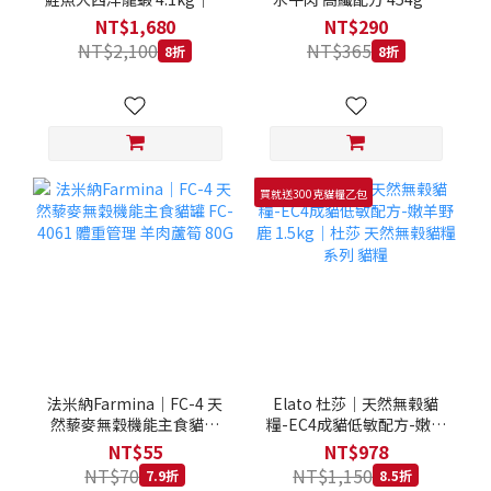
拿大 Loveabowl 天然無穀
REGAL 天然犬糧 狗飼料
NT$1,680
NT$290
糧 4.1公斤 成貓 無穀貓飼
NT$2,100
NT$365
8折
8折
料
買就送300克貓糧乙包
法米納Farmina｜FC-4 天
Elato 杜莎｜天然無榖貓
然藜麥無穀機能主食貓罐
糧-EC4成貓低敏配方-嫩羊
FC-4061 體重管理 羊肉蘆
野鹿 1.5kg｜杜莎 天然無
NT$55
NT$978
筍 80G
榖貓糧系列 貓糧
NT$70
NT$1,150
7.9折
8.5折