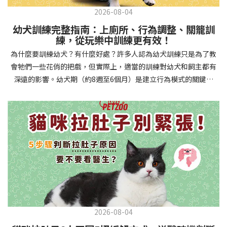
2026-08-04
幼犬訓練完整指南：上廁所、行為調整、關籠訓
練，從玩樂中訓練更有效！
為什麼要訓練幼犬？有什麼好處？許多人認為幼犬訓練只是為了教
會牠們一些花俏的把戲，但實際上，適當的訓練對幼犬和飼主都有
深遠的影響。幼犬期（約8週至6個月）是建立行為模式的關鍵時
期，這階段的訓練能奠定終身良好習慣的基礎，預防未來可能出現
的行為問題，並建立人犬間的健康關係。 建立安全健康的生活環境
透過基礎訓練，幼犬能學會家居規則，避免危險行為和破壞家具。
像是「不」和「放下」等指令可以阻止幼犬咬電線或誤食有害物
質，有效降低居家意外風險。規律的如廁訓練則能養成良好衛生習
慣，讓家中環境保持乾淨舒適。增強溝通與信任關係訓練過程就像
建立一種共同語言，幫助你和幼犬更好地理解彼此。當幼犬學會回
應你的指令，不只增加了互動機會，也建立了主人作為領導者的地
位。正向獎勵式訓練更能培養幼犬對你的信任感，強化情感連結，
創造更和諧的相處模式。培養社交技能與適應能力及早接觸各種環
2026-08-04
境和刺激，能幫助幼犬成長為自信穩定的成犬。適當的社會化訓練