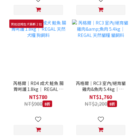
買就送姆吉犬慕斯２包
芮格爾｜RD4 成犬 鮭魚 腸
芮格爾｜RC3 室內/絕育貓
胃呵護 1.8kg｜ REGAL 天
雞肉&魚肉 5.4kg｜
然犬糧 狗飼料
REGAL 天然貓糧 貓飼料
NT$780
NT$1,760
NT$980
NT$2,200
8折
8折