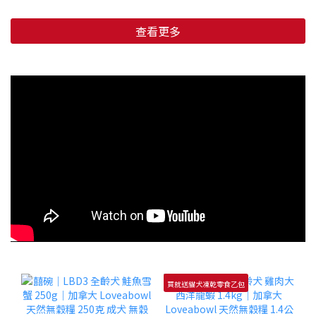
查看更多
買就送貓犬凍乾零食乙包