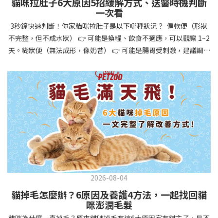
貓咪拉肚子6大原因5招緩解方式、送醫時機判斷
讓牠們學會如何與其他狗狗、動物和人類和平相處，減少恐懼或攻
一次看
擊行為。這種適應能力使幼犬未來能從容面對獸醫檢查、美容
3秒鐘快速判斷！你家貓咪拉肚子是以下哪種狀況？ 偏軟便（形狀
salon、寄宿或旅行等各種情境，大大提升生活品質。 訓練幼犬不只
不完整，但不成水狀） 👉 可能是換糧、飲食不適應，可以觀察 1~2
是教會指令，更是塑造性格和習慣的過程！ 透過耐心且一致的訓
天。糊狀便（無法成形，像奶昔） 👉 可能是腸胃受刺激，建議調整
練，你不僅能擁有一隻聽話的好狗狗，更能建立起相互尊重的終身
飲食、補充益生菌。水狀便（完全液體） 👉 可能是腸胃炎或感染，
伙伴關係。記住，現在投入的每一分鐘訓練，都將在未來十幾年的
若超過 24 小時沒改善，建議就醫。血便（帶血絲或黑色糞便） 👉
相處中獲得回報狗狗訓練指南，六步驟培養幼犬開始幼犬訓練時，
可能是嚴重腸胃問題，應立即帶去獸醫院！想知道貓咪拉肚子的真
系統性的方法能帶來最佳效果。從信任建立到習慣養成，每個階段
正原因，只要透過 5 個簡單步驟，就能判斷問題嚴重性，決定是否
都至關重要，缺一不可。良好的訓練應循序漸進，把握幼犬成長敏
需要就醫！接下來我們一起來看看該怎麼做吧！🐾 貓咪拉肚子怎麼
感期，以積極正向的方式引導。遵循這六個步驟，即使是第一次養
辦？5步驟判斷貓咪拉肚子是否需要馬上看醫生貓咪拉肚子的因素與
狗的新手，也能輕鬆將調皮的小狗訓練成聽話的好夥伴！建立信任
許多原因有關，更換食物、誤食異物或不乾淨的東西、寄生蟲、其
基礎 幼犬訓練的第一步不是教指令，而是建立信任。剛到新家的幼
他疾病。 5 步驟判斷貓咪拉肚子原因，要不要看醫生？當貓咪拉肚
犬可能感到緊張不安，給予適當空間適應環境很重要。用溫柔的聲
子時，不用慌張！透過以下 5 個步驟，就能快速判斷原因，並決定
音交談，提供安全舒適的窩，維持規律的餵食和如廁時間，讓幼犬
是否需要帶去獸醫院。📌 貓咪拉肚子判斷步驟1：觀察糞便的狀態：
感到安心。輕輕撫摸、溫柔擁抱，每天安排固定玩耍時間，這些都
2026-08-04
糞便質地是關鍵！不同形態代表不同的腸胃狀況📌 貓咪拉肚子判斷
能幫助建立初步的依附關係。教導基礎指令 當幼犬適應新環境並信
貓掉毛怎麼辦？6原因及養護4方法，一起找回貓
步驟2：回想最近的飲食變化：有沒有突然換飼料或罐頭？ 有沒有吃
任你後，可開始教導基本指令。從簡單的「坐下」開始，再逐步學
咪澎潤毛髮
到新零食或人類食物？ 是否誤食異物？📌 貓咪拉肚子判斷步驟3：
習「趴下」、「等待」和「過來」。每次訓練保持在5-10分鐘內，
貓咪為什麼一直掉毛？原來貓咪掉毛有這6大原因家有貓主子，是不