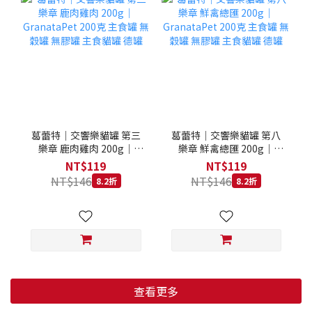
葛蕾特｜交響樂貓罐 第三
葛蕾特｜交響樂貓罐 第八
樂章 鹿肉雞肉 200g｜
樂章 鮮禽總匯 200g｜
GranataPet 200克 主食罐
GranataPet 200克 主食罐
NT$119
NT$119
無穀罐 無膠罐 主食貓罐 德
無穀罐 無膠罐 主食貓罐 德
NT$146
NT$146
8.2折
8.2折
罐
罐
查看更多