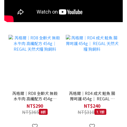
芮格爾｜RD8 全齡犬 無榖
芮格爾｜RD4 成犬 鮭魚 腸
水牛肉 高纖配方 454g｜
胃呵護 454g｜ REGAL 天
REGAL 天然犬糧 狗飼料
然犬糧 狗飼料
NT$290
NT$240
NT$365
NT$310
8折
7.7折