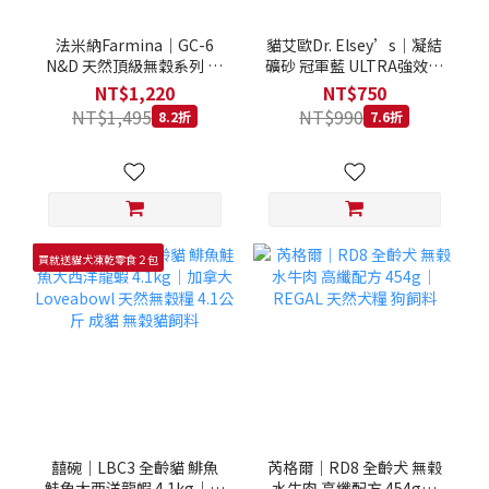
法米納Farmina｜GC-6
貓艾歐Dr. Elsey’s｜凝結
N&D 天然頂級無穀系列 室
礦砂 冠軍藍 ULTRA強效除
內/結紮貓 雞肉石榴 1.5KG
臭 40LB｜Cat Litter 40磅
NT$1,220
NT$750
貓砂 凝結礦砂 美國 艾爾博
NT$1,495
NT$990
8.2折
7.6折
士
買就送貓犬凍乾零食２包
囍碗｜LBC3 全齡貓 鯡魚
芮格爾｜RD8 全齡犬 無榖
鮭魚大西洋龍蝦 4.1kg｜加
水牛肉 高纖配方 454g｜