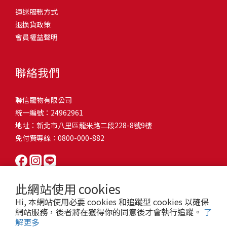
問題，才能避免小問題變大病！貓掉毛嚴重怎麼辦？4重點從日常生
有很大的關聯！冬天太冷，腸胃蠕動變慢，容易消化不良；夏天太
和獨立能力。 幼犬訓練常見問題Q1: 幾個月大的幼犬最適合開始訓
運送服務方式
的紙箱。建議一開始可以購買單價較低的入門款，觀察一下貓咪的
活中輕鬆改善看到滿屋子的貓毛是不是很抓狂？別擔心！其實只要
熱，水分流失快，腸道可能變得敏感，導致糞便變軟或拉稀。如果
練？A: 訓練可從幼犬到家首日開始（約8-10週大）。3-16週是社會
退換貨政策
使用狀況，再考慮購買「豪宅」！ 項目費用用品貓碗$300貓窩
透過一些簡單的日常照護方式，就能有效減少貓咪掉毛情況。從梳
換季時沒有適當調整環境，貓咪的腸胃就可能跟著「鬧脾氣」。冬
化黃金期，每次訓練控制在5-10分鐘內。Q2: 幼犬如廁訓練需要多久
會員權益聲明
$500貓跳台$1,500貓砂盆$500貓抓板$300外出籠$1,000一次性養貓
毛、洗澡到增加互動和營養調整，這些小撇步不僅能幫助貓咪維持
天注意保暖，提供暖墊、厚毯，避免冷風直吹。夏天補充水分，可
才能成功？A: 通常需要4-6個月，小型犬可能較慢。關鍵是固定時間
用品相關花費1：貓碗貓咪進食的物品，挑選上可偏向貓碗+有碗架
健康的皮毛，也能讓家裡的貓毛困擾大大減少！跟著以下重點一起
以加點湯罐、鮮食湯水，讓貓咪願意多喝水。避免冷熱交替太快，
帶出門，並立即獎勵正確行為。Q3: 幼犬亂咬家具怎麼辦？A: 提供專
的，可減少貓咪進食時的負擔。一次性養貓用品相關花費2：貓窩貓
行動吧！ 預防貓掉毛方法1：勤勞梳毛養貓必備神器就是各種梳子
像是開冷氣又突然關掉，容易讓貓咪腸胃受影響。重點提醒：換季
聯絡我們
屬啃咬玩具作替代品，發現不當啃咬時堅定說「不」，並引導至適
咪是非常需要安全感的動物，可以準備一個專屬他的「寶座」，當
啦！勤勞梳毛是最直接有效的掉毛控制方法。定期梳理可以幫貓咪
時，記得關心貓咪的腸胃狀況，適當調整環境，幫助毛孩適應！ 貓
合的玩具。確保足夠運動減少無聊行為。Q4: 如何阻止幼犬在家中亂
貓咪感到緊張或焦慮時可進到他的安全區域。一次性養貓用品相關
清除鬆動的死毛，減少牠們自行舔毛時吞入的毛球量，更能預防毛
咪拉肚子原因4. 寄生蟲或疾病感染貓咪如果持續拉肚子，甚至糞便
尿尿？A: 建立固定如廁時間表，成功時立即獎勵。限制活動範圍並
聯信寵物有限公司
花費3：貓跳台貓咪雖然不需要外出進行放電，但在家中還是需要擺
髮打結和皮膚問題。建議週期：短毛貓每週梳1-2次，長毛貓則建議
有血絲、異味特別重，那就要小心可能是 寄生蟲感染（如蛔蟲、鈎
密切監督。意外發生時不責罵，使用專用除臭劑徹底清理。Q5: 幼犬
統一編號：24962961
放高度適合的貓跳台提供貓咪玩耍，貓跳台與貓窩相同，能給予貓
2-3天梳一次。挑選合適的梳具也很重要，可以準備橡膠刷、鬃毛刷
蟲、球蟲）或腸胃炎、腸道疾病。這類情況會影響營養吸收，長期
一直吠叫怎麼辦？A: 找出原因（尋求注意力、警戒、焦慮）。訓練
地址：新北市八里區龍米路二段228-8號9樓
咪對於環境的安全感。一次性養貓用品相關花費4：貓砂盆貓咪排泄
或專用脫毛梳，依照毛質選擇。記得將梳毛變成愉快的日常儀式，
下來甚至可能造成貓咪消瘦、免疫力下降。定期驅蟲（幼貓建議每
「安靜」指令，停止吠叫時獎勵。避免對吠叫作出反應，確保充分
免付費專線：0800-000-882
用品，可選擇合適貓咪體型大小，不宜過小。一次性養貓用品相關
不僅能增加你們的互動時間，也讓貓咪享受被梳理的舒適感！預防
月一次，成貓每 3~6 個月一次）。觀察貓咪精神狀態，如果還伴隨
運動減少過度精力。Q6: 幼犬訓練中可以使用懲罰嗎？A: 不建議。正
花費5：貓抓板貓咪會有磨爪的習慣，為了我們的沙發或是地毯著
貓掉毛方法2：定期洗澡「貓咪會自己清潔，不需要洗澡」這個想法
嘔吐、食慾下降，務必儘早就醫。重點提醒：如果貓咪拉肚子超過 2
向獎勵比懲罰更有效且健康。懲罰可能導致恐懼或攻擊行為，破壞
想，需要準備一個能夠讓牠們放肆磨爪的貓抓板。一次性養貓用品
其實不完全正確哦！適當的洗澡能幫助貓咪清除死毛和皮屑，減少
天，或糞便異常，應立即帶去獸醫院檢查！ 貓咪拉肚子原因5. 情緒
信任關係。專注獎勵好行為，重新引導不良行為。Q7: 幼犬害怕其他
相關花費6：外出籠雖然貓咪平常不會外出，但當有美容或醫療需求
過敏原，特別是對長毛貓或油性皮膚的貓咪更有幫助。但注意，洗
壓力影響腸胃壓力不只影響人類，也會影響貓咪的腸胃！過度緊
狗狗怎麼辦？A: 循序漸進社交化，從友善成犬開始。不強迫互動，
此網站使用 cookies
時，外出籠就非常重要，平常也可以適度讓貓咪適應外出籠，避免
澡頻率不宜過高，一般室內貓咪1-3個月洗一次就足夠，過度洗澡反
張、焦慮、驚嚇（如煙火聲、大聲喧嘩），都可能讓貓咪拉肚子。
正面經驗後給予獎勵。考慮參加專業幼犬社交課程。Q8: 幼犬分離焦
Hi, 本網站使用必要 cookies 和追蹤型 cookies 以確保
緊急情況時，貓咪過度抗拒。總結來說貓咪在健康及用品的一次性
而會造成皮膚乾燥。選擇專為貓咪設計的溫和洗毛精，洗後一定要
尤其是個性敏感的貓咪，對變化的適應力比較低，壓力一大，腸胃
慮要如何處理？A: 練習短暫分離，逐漸延長。離開和返家時保持低
網站服務，後者將在獲得你的同意後才會執行追蹤。
了
費用大約落在 $ 7900~ $ 11600不等。雖說金額看起來不少，但以上
完全吹乾，避免濕毛造成皮膚問題。如果貓咪特別害怕洗澡，可以
就先「罷工」。減少壓力來源，盡量讓貓咪的作息固定。給貓咪陪
解更多
調。提供能分散注意力的玩具，建立可預測的離家儀式。每隻幼犬