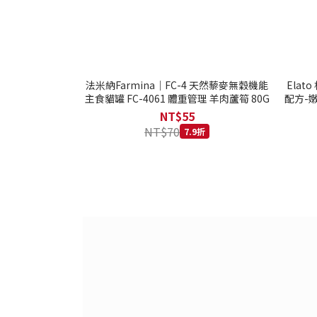
法米納Farmina｜FC-4 天然藜麥無穀機能
Ela
主食貓罐 FC-4061 體重管理 羊肉蘆筍 80G
配方-嫩
NT$55
NT$70
7.9折