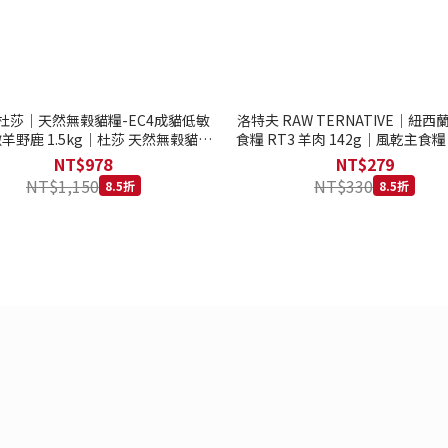
to 杜莎｜天然無榖貓糧-EC4成貓低敏
洛特夫 RAW TERNATIVE｜紐
羊野鹿 1.5kg｜杜莎 天然無榖貓糧
食糧 RT3 羊肉 142g｜風乾主食糧
系列 貓糧
齡犬 狗飼料
NT$978
NT$279
NT$1,150
NT$330
8.5折
8.5折