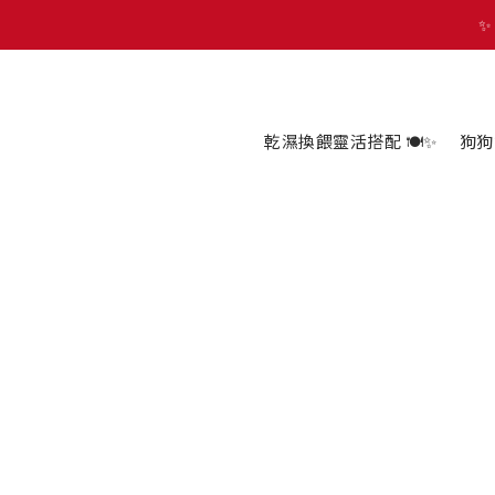
🐾 歡迎來到 PETZOO 新官
✨
🐾 歡迎來到 PETZOO 新官
乾濕換餵靈活搭配 🍽️✨
狗狗