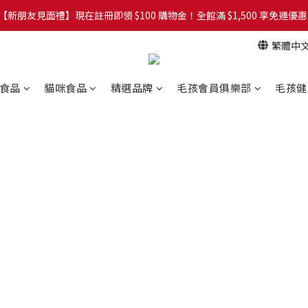
網！8/5 起，官方網址（petzoo.com.tw）將正式切換至本網站。立即
【新朋友見面禮】現在註冊即領 $100 購物金！全館滿 $1,500 享免運優惠 
繁體中
網！8/5 起，官方網址（petzoo.com.tw）將正式切換至本網站。立即
食品
貓咪食品
精選品牌
毛孩會員俱樂部
毛孩健