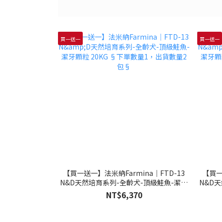
買一送一
買一送一
【買一送一】法米納Farmina｜FTD-13
【買一
N&D天然培育系列-全齡犬-頂級鮭魚-潔牙
N&D
顆粒 20KG §下單數量1，出貨數量2包§
顆粒 
NT$6,370