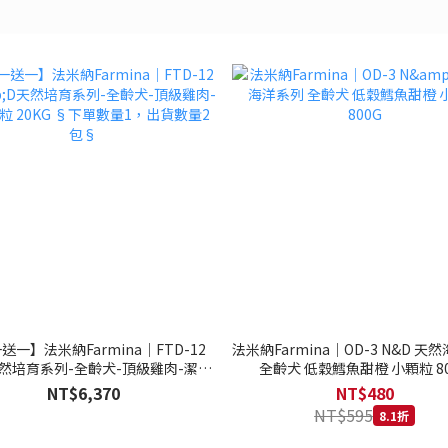
送一】法米納Farmina｜FTD-12
法米納Farmina｜OD-3 N&D 天
天然培育系列-全齡犬-頂級雞肉-潔牙
全齡犬 低穀鱈魚甜橙 小顆粒 80
20KG §下單數量1，出貨數量2包§
NT$6,370
NT$480
NT$595
8.1折