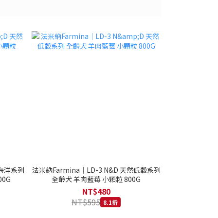
然海洋系列
法米納Farmina｜LD-3 N&D 天然低穀系列
0G
全齡犬 羊肉藍莓 小顆粒 800G
NT$480
NT$595
8.1折