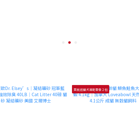
買就送貓犬凍乾零食２包