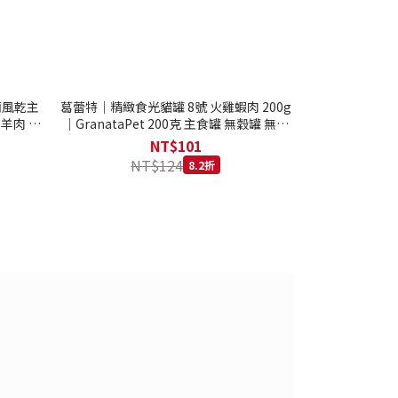
西蘭風乾主
葛蕾特｜精緻食光貓罐 8號 火雞蝦肉 200g
 羊肉 全
｜GranataPet 200克 主食罐 無穀罐 無膠
罐 主食貓罐 德罐
NT$101
NT$124
8.2折