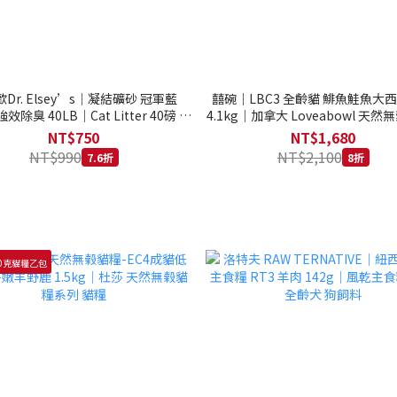
Dr. Elsey’s｜凝結礦砂 冠軍藍
囍碗｜LBC3 全齡貓 鯡魚鮭魚大
強效除臭 40LB｜Cat Litter 40磅 貓
4.1kg｜加拿大 Loveabowl 天然無
砂 凝結礦砂 美國 艾爾博士
公斤 成貓 無穀貓飼料
NT$750
NT$1,680
NT$990
NT$2,100
7.6折
8折
0克貓糧乙包