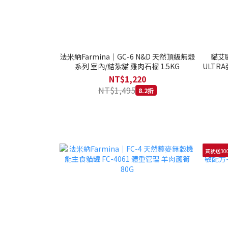
法米納Farmina｜GC-6 N&D 天然頂級無穀
貓艾歐
系列 室內/結紮貓 雞肉石榴 1.5KG
ULTRA
NT$1,220
NT$1,495
8.2折
買就送30