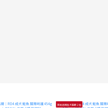
買就送姆吉犬慕斯２包