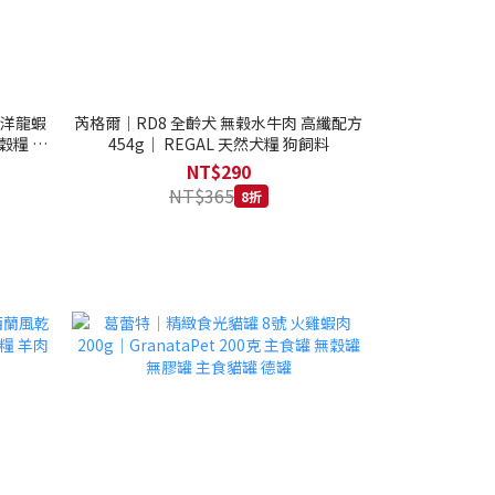
西洋龍蝦
芮格爾｜RD8 全齡犬 無榖水牛肉 高纖配方
穀糧 4.1
454g｜ REGAL 天然犬糧 狗飼料
NT$290
NT$365
8折