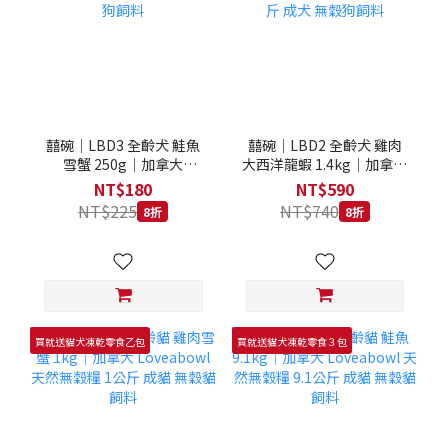
囍碗｜LBD3 全齡犬 鮭魚
囍碗｜LBD2 全齡犬 雞肉
雪蟹 250g｜加拿大
大西洋龍蝦 1.4kg｜加拿大
Loveabowl 天然無穀糧
Loveabowl 天然無穀糧
NT$180
NT$590
250克 成犬 無穀狗飼料
1.4公斤 成犬 無穀狗飼料
NT$225
NT$740
8折
8折
買就送貓犬凍乾零食乙包
買就送貓犬凍乾零食３包