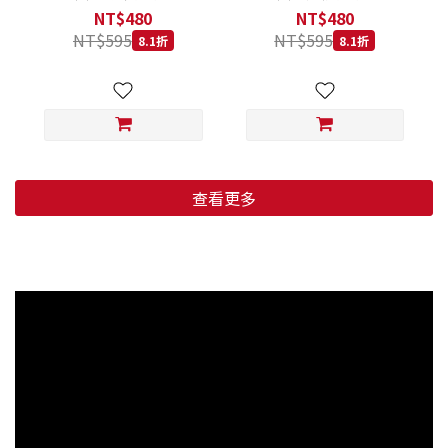
低穀鱈魚甜橙 小顆粒 800G
羊肉藍莓 小顆粒 800G
NT$480
NT$480
NT$595
NT$595
8.1折
8.1折
查看更多