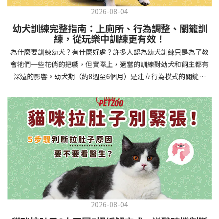
2026-08-04
幼犬訓練完整指南：上廁所、行為調整、關籠訓
練，從玩樂中訓練更有效！
為什麼要訓練幼犬？有什麼好處？許多人認為幼犬訓練只是為了教
會牠們一些花俏的把戲，但實際上，適當的訓練對幼犬和飼主都有
深遠的影響。幼犬期（約8週至6個月）是建立行為模式的關鍵時
期，這階段的訓練能奠定終身良好習慣的基礎，預防未來可能出現
的行為問題，並建立人犬間的健康關係。 建立安全健康的生活環境
透過基礎訓練，幼犬能學會家居規則，避免危險行為和破壞家具。
像是「不」和「放下」等指令可以阻止幼犬咬電線或誤食有害物
質，有效降低居家意外風險。規律的如廁訓練則能養成良好衛生習
慣，讓家中環境保持乾淨舒適。增強溝通與信任關係訓練過程就像
建立一種共同語言，幫助你和幼犬更好地理解彼此。當幼犬學會回
應你的指令，不只增加了互動機會，也建立了主人作為領導者的地
位。正向獎勵式訓練更能培養幼犬對你的信任感，強化情感連結，
創造更和諧的相處模式。培養社交技能與適應能力及早接觸各種環
2026-08-04
境和刺激，能幫助幼犬成長為自信穩定的成犬。適當的社會化訓練