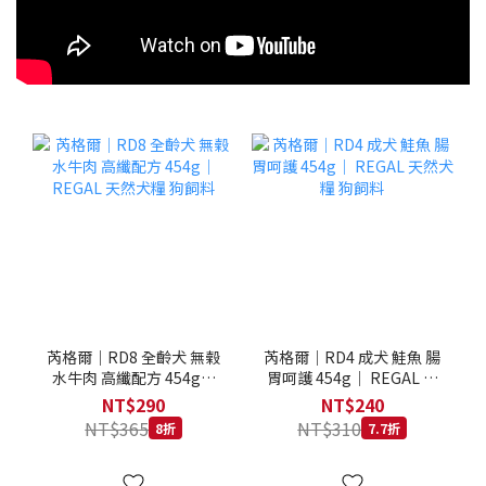
芮格爾｜RD8 全齡犬 無榖
芮格爾｜RD4 成犬 鮭魚 腸
水牛肉 高纖配方 454g｜
胃呵護 454g｜ REGAL 天
REGAL 天然犬糧 狗飼料
然犬糧 狗飼料
NT$290
NT$240
NT$365
NT$310
8折
7.7折