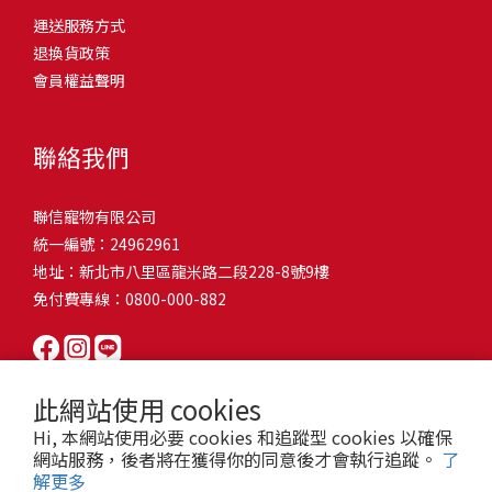
問題，才能避免小問題變大病！貓掉毛嚴重怎麼辦？4重點從日常生
有很大的關聯！冬天太冷，腸胃蠕動變慢，容易消化不良；夏天太
和獨立能力。 幼犬訓練常見問題Q1: 幾個月大的幼犬最適合開始訓
運送服務方式
的紙箱。建議一開始可以購買單價較低的入門款，觀察一下貓咪的
活中輕鬆改善看到滿屋子的貓毛是不是很抓狂？別擔心！其實只要
熱，水分流失快，腸道可能變得敏感，導致糞便變軟或拉稀。如果
練？A: 訓練可從幼犬到家首日開始（約8-10週大）。3-16週是社會
退換貨政策
使用狀況，再考慮購買「豪宅」！ 項目費用用品貓碗$300貓窩
透過一些簡單的日常照護方式，就能有效減少貓咪掉毛情況。從梳
換季時沒有適當調整環境，貓咪的腸胃就可能跟著「鬧脾氣」。冬
化黃金期，每次訓練控制在5-10分鐘內。Q2: 幼犬如廁訓練需要多久
會員權益聲明
$500貓跳台$1,500貓砂盆$500貓抓板$300外出籠$1,000一次性養貓
毛、洗澡到增加互動和營養調整，這些小撇步不僅能幫助貓咪維持
天注意保暖，提供暖墊、厚毯，避免冷風直吹。夏天補充水分，可
才能成功？A: 通常需要4-6個月，小型犬可能較慢。關鍵是固定時間
用品相關花費1：貓碗貓咪進食的物品，挑選上可偏向貓碗+有碗架
健康的皮毛，也能讓家裡的貓毛困擾大大減少！跟著以下重點一起
以加點湯罐、鮮食湯水，讓貓咪願意多喝水。避免冷熱交替太快，
帶出門，並立即獎勵正確行為。Q3: 幼犬亂咬家具怎麼辦？A: 提供專
的，可減少貓咪進食時的負擔。一次性養貓用品相關花費2：貓窩貓
行動吧！ 預防貓掉毛方法1：勤勞梳毛養貓必備神器就是各種梳子
像是開冷氣又突然關掉，容易讓貓咪腸胃受影響。重點提醒：換季
聯絡我們
屬啃咬玩具作替代品，發現不當啃咬時堅定說「不」，並引導至適
咪是非常需要安全感的動物，可以準備一個專屬他的「寶座」，當
啦！勤勞梳毛是最直接有效的掉毛控制方法。定期梳理可以幫貓咪
時，記得關心貓咪的腸胃狀況，適當調整環境，幫助毛孩適應！ 貓
合的玩具。確保足夠運動減少無聊行為。Q4: 如何阻止幼犬在家中亂
貓咪感到緊張或焦慮時可進到他的安全區域。一次性養貓用品相關
清除鬆動的死毛，減少牠們自行舔毛時吞入的毛球量，更能預防毛
咪拉肚子原因4. 寄生蟲或疾病感染貓咪如果持續拉肚子，甚至糞便
尿尿？A: 建立固定如廁時間表，成功時立即獎勵。限制活動範圍並
聯信寵物有限公司
花費3：貓跳台貓咪雖然不需要外出進行放電，但在家中還是需要擺
髮打結和皮膚問題。建議週期：短毛貓每週梳1-2次，長毛貓則建議
有血絲、異味特別重，那就要小心可能是 寄生蟲感染（如蛔蟲、鈎
密切監督。意外發生時不責罵，使用專用除臭劑徹底清理。Q5: 幼犬
統一編號：24962961
放高度適合的貓跳台提供貓咪玩耍，貓跳台與貓窩相同，能給予貓
2-3天梳一次。挑選合適的梳具也很重要，可以準備橡膠刷、鬃毛刷
蟲、球蟲）或腸胃炎、腸道疾病。這類情況會影響營養吸收，長期
一直吠叫怎麼辦？A: 找出原因（尋求注意力、警戒、焦慮）。訓練
地址：新北市八里區龍米路二段228-8號9樓
咪對於環境的安全感。一次性養貓用品相關花費4：貓砂盆貓咪排泄
或專用脫毛梳，依照毛質選擇。記得將梳毛變成愉快的日常儀式，
下來甚至可能造成貓咪消瘦、免疫力下降。定期驅蟲（幼貓建議每
「安靜」指令，停止吠叫時獎勵。避免對吠叫作出反應，確保充分
免付費專線：0800-000-882
用品，可選擇合適貓咪體型大小，不宜過小。一次性養貓用品相關
不僅能增加你們的互動時間，也讓貓咪享受被梳理的舒適感！預防
月一次，成貓每 3~6 個月一次）。觀察貓咪精神狀態，如果還伴隨
運動減少過度精力。Q6: 幼犬訓練中可以使用懲罰嗎？A: 不建議。正
花費5：貓抓板貓咪會有磨爪的習慣，為了我們的沙發或是地毯著
貓掉毛方法2：定期洗澡「貓咪會自己清潔，不需要洗澡」這個想法
嘔吐、食慾下降，務必儘早就醫。重點提醒：如果貓咪拉肚子超過 2
向獎勵比懲罰更有效且健康。懲罰可能導致恐懼或攻擊行為，破壞
想，需要準備一個能夠讓牠們放肆磨爪的貓抓板。一次性養貓用品
其實不完全正確哦！適當的洗澡能幫助貓咪清除死毛和皮屑，減少
天，或糞便異常，應立即帶去獸醫院檢查！ 貓咪拉肚子原因5. 情緒
信任關係。專注獎勵好行為，重新引導不良行為。Q7: 幼犬害怕其他
相關花費6：外出籠雖然貓咪平常不會外出，但當有美容或醫療需求
過敏原，特別是對長毛貓或油性皮膚的貓咪更有幫助。但注意，洗
壓力影響腸胃壓力不只影響人類，也會影響貓咪的腸胃！過度緊
狗狗怎麼辦？A: 循序漸進社交化，從友善成犬開始。不強迫互動，
此網站使用 cookies
時，外出籠就非常重要，平常也可以適度讓貓咪適應外出籠，避免
澡頻率不宜過高，一般室內貓咪1-3個月洗一次就足夠，過度洗澡反
張、焦慮、驚嚇（如煙火聲、大聲喧嘩），都可能讓貓咪拉肚子。
正面經驗後給予獎勵。考慮參加專業幼犬社交課程。Q8: 幼犬分離焦
Hi, 本網站使用必要 cookies 和追蹤型 cookies 以確保
緊急情況時，貓咪過度抗拒。總結來說貓咪在健康及用品的一次性
而會造成皮膚乾燥。選擇專為貓咪設計的溫和洗毛精，洗後一定要
尤其是個性敏感的貓咪，對變化的適應力比較低，壓力一大，腸胃
慮要如何處理？A: 練習短暫分離，逐漸延長。離開和返家時保持低
網站服務，後者將在獲得你的同意後才會執行追蹤。
了
費用大約落在 $ 7900~ $ 11600不等。雖說金額看起來不少，但以上
完全吹乾，避免濕毛造成皮膚問題。如果貓咪特別害怕洗澡，可以
就先「罷工」。減少壓力來源，盡量讓貓咪的作息固定。給貓咪陪
解更多
調。提供能分散注意力的玩具，建立可預測的離家儀式。每隻幼犬