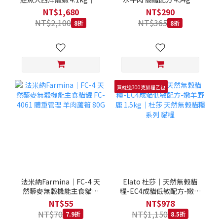
拿大 Loveabowl 天然無穀
REGAL 天然犬糧 狗飼料
NT$1,680
NT$290
糧 4.1公斤 成貓 無穀貓飼
NT$2,100
NT$365
8折
8折
料
買就送300克貓糧乙包
法米納Farmina｜FC-4 天
Elato 杜莎｜天然無榖貓
然藜麥無穀機能主食貓罐
糧-EC4成貓低敏配方-嫩羊
FC-4061 體重管理 羊肉蘆
野鹿 1.5kg｜杜莎 天然無
NT$55
NT$978
筍 80G
榖貓糧系列 貓糧
NT$70
NT$1,150
7.9折
8.5折