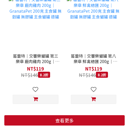
葛蕾特｜交響樂貓罐 第三
葛蕾特｜交響樂貓罐 第八
樂章 鹿肉雞肉 200g｜
樂章 鮮禽總匯 200g｜
GranataPet 200克 主食罐
GranataPet 200克 主食罐
NT$119
NT$119
無穀罐 無膠罐 主食貓罐 德
無穀罐 無膠罐 主食貓罐 德
NT$146
NT$146
8.2折
8.2折
罐
罐
查看更多