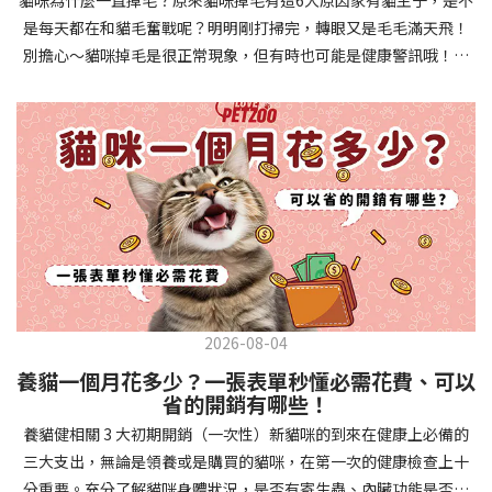
確認環境與生活作息：最近是否搬家、換貓砂、新成員加入？ 天氣
避免幼犬注意力分散。使用清晰一致的口令和手勢，成功時立即給
是每天都在和貓毛奮戰呢？明明剛打掃完，轉眼又是毛毛滿天飛！
是否有變化？ 飼主是否長時間外出？📌 貓咪拉肚子判斷步驟4：觀
予獎勵和讚美。記住，重複是學習的關鍵，每天多次短時間練習效
別擔心～貓咪掉毛是很正常現象，但有時也可能是健康警訊哦！以
察貓咪的精神與食慾：貓咪精神好嗎？、食慾是否正常？，可先觀
果最佳。調整日常行為除了基本指令，幼犬還需學習生活禮儀。如
下是常見的六大掉毛原因和實用改善妙招，讓毛孩健康、家裡乾淨
察 1~2 天，調整飲食、補充水分。如果貓咪 不吃不喝、 嗜睡、體重
廁訓練是優先項目—建立固定的如廁時間和地點，當幼犬正確如廁
兩全其美！貓咪掉毛原因1. 皮膚問題貓咪皮膚問題是造成掉毛的常
下降，表示身體狀況不佳，應儘快就醫！📌 貓咪拉肚子判斷步驟5：
時立即獎勵。另外要處理的常見問題包括咬人、啃咬家具和亂叫。
見兇手！皮膚發炎、感染或是長期搔癢，都會讓貓咪的毛髮失去健
檢查是否需要帶去看獸醫 如果拉肚子 1~2 次但精神好、食慾正常，
每當出現不當行為，給予適當替代品（如咬玩具代替咬手），並在
康光澤並大量脫落。常見的皮膚問題包括皮膚黴菌、細菌感染、疥
可以先觀察，如果腹瀉超過 48 小時或水狀腹瀉 + 嗜睡、食慾下降、
幼犬選擇正確行為時獎勵，這比責罵更有效。社交化訓練 兩個月大
癬蟲等寄生蟲，甚至是皮膚過度乾燥。如果發現貓咪皮膚有紅腫、
嘔吐 應立即就醫。 透過這 5 個步驟，你可以快速判斷貓咪拉肚子的
的幼犬正處於社會化黃金期，這階段的經驗將深刻影響未來性格。
結痂、脫屑或異常氣味，同時伴隨掉毛，建議盡快帶牠看獸醫哦！
原因與嚴重程度，確保毛孩的腸胃健康！如果不確定情況，還是建
安排幼犬接觸不同人類（包括兒童、戴眼鏡的人、使用拐杖的人
貓咪掉毛原因2. 過敏誰說只有人類會過敏？貓咪也會！貓咪可能對
議讓獸醫檢查，才能安心哦！🐾💖4種高風險群貓咪拉肚子要小心高
等）、各種動物、交通工具和環境聲音。起初保持在安全、受控的
環境中的塵蟎、花粉、清潔劑，甚至是食物中的某些成分產生過敏
風險貓咪包含：幼貓、老貓、懷孕貓、有慢性疾病貓，這些貓咪在
情境中，逐漸增加複雜度。每次正面社交體驗後給予獎勵，建立幼
反應。過敏症狀不只是打噴嚏、流眼淚，還會引起皮膚搔癢和掉毛
身體狀況出現警訊時要特別注意，如拉肚子次數超過2次以上，就建
犬對新事物的積極態度。進階技巧強化 基礎訓練穩固後，可以進入
問題。特別是食物過敏，更是常被忽略的掉毛元兇！如果貓咪經常
議直接尋求獸醫協助。2要訣判斷貓咪拉肚子要不要看醫生 高風險貓
更複雜的技巧訓練。這包括遠距離控制、不同干擾下的指令遵從、
2026-08-04
抓癢或舔舐特定部位，同時伴隨掉毛，很可能是過敏在作怪呢！貓
咪拉肚子次數超過2次以上，就建議直接尋求獸醫協助。正常且健康
多步驟動作等。使用延遲獎勵技巧，讓幼犬學會即使沒有立即獎勵
養貓一個月花多少？一張表單秒懂必需花費、可以
咪掉毛原因3. 營養不足貓咪的毛髮健康與營養息息相關！當貓咪飲
的貓咪，如拉肚子超過2-3天，建議直接尋求獸醫師協助。並記得提
也能保持良好行為。引入不同環境中的訓練，如公園、寵物店等，
省的開銷有哪些！
食中缺乏必要的蛋白質、脂肪酸（尤其是Omega-3和Omega-
供觀察紀錄給予獸醫師進行專業判斷。貓咪拉肚子但精神很好？如
幫助幼犬在各種情境下都能聽從指令。維持良好習慣 成功的訓練不
養貓健相關 3 大初期開銷（一次性）新貓咪的到來在健康上必備的
6）、維生素或礦物質時，毛髮就會變得乾燥、脆弱，容易斷裂脫
果飼主有發現貓咪拉肚子的情形，但貓咪的精神很好。有可能與飲
是一次性的，而是需要持續維護。即使幼犬已經掌握所有技能，也
三大支出，無論是領養或是購買的貓咪，在第一次的健康檢查上十
落。長期餵食低品質或不均衡的貓糧，可能使貓咪營養不良，進而
食方便相關，回想是否進食新的食物，或是正進行飼料更換的過
要定期複習，防止行為退化。將訓練融入日常生活，如出門前的
分重要。充分了解貓咪身體狀況，是否有寄生蟲、內臟功能是否健