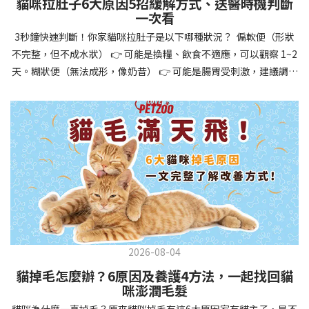
貓咪拉肚子6大原因5招緩解方式、送醫時機判斷
讓牠們學會如何與其他狗狗、動物和人類和平相處，減少恐懼或攻
一次看
擊行為。這種適應能力使幼犬未來能從容面對獸醫檢查、美容
3秒鐘快速判斷！你家貓咪拉肚子是以下哪種狀況？ 偏軟便（形狀
salon、寄宿或旅行等各種情境，大大提升生活品質。 訓練幼犬不只
不完整，但不成水狀） 👉 可能是換糧、飲食不適應，可以觀察 1~2
是教會指令，更是塑造性格和習慣的過程！ 透過耐心且一致的訓
天。糊狀便（無法成形，像奶昔） 👉 可能是腸胃受刺激，建議調整
練，你不僅能擁有一隻聽話的好狗狗，更能建立起相互尊重的終身
飲食、補充益生菌。水狀便（完全液體） 👉 可能是腸胃炎或感染，
伙伴關係。記住，現在投入的每一分鐘訓練，都將在未來十幾年的
若超過 24 小時沒改善，建議就醫。血便（帶血絲或黑色糞便） 👉
相處中獲得回報狗狗訓練指南，六步驟培養幼犬開始幼犬訓練時，
可能是嚴重腸胃問題，應立即帶去獸醫院！想知道貓咪拉肚子的真
系統性的方法能帶來最佳效果。從信任建立到習慣養成，每個階段
正原因，只要透過 5 個簡單步驟，就能判斷問題嚴重性，決定是否
都至關重要，缺一不可。良好的訓練應循序漸進，把握幼犬成長敏
需要就醫！接下來我們一起來看看該怎麼做吧！🐾 貓咪拉肚子怎麼
感期，以積極正向的方式引導。遵循這六個步驟，即使是第一次養
辦？5步驟判斷貓咪拉肚子是否需要馬上看醫生貓咪拉肚子的因素與
狗的新手，也能輕鬆將調皮的小狗訓練成聽話的好夥伴！建立信任
許多原因有關，更換食物、誤食異物或不乾淨的東西、寄生蟲、其
基礎 幼犬訓練的第一步不是教指令，而是建立信任。剛到新家的幼
他疾病。 5 步驟判斷貓咪拉肚子原因，要不要看醫生？當貓咪拉肚
犬可能感到緊張不安，給予適當空間適應環境很重要。用溫柔的聲
子時，不用慌張！透過以下 5 個步驟，就能快速判斷原因，並決定
音交談，提供安全舒適的窩，維持規律的餵食和如廁時間，讓幼犬
是否需要帶去獸醫院。📌 貓咪拉肚子判斷步驟1：觀察糞便的狀態：
感到安心。輕輕撫摸、溫柔擁抱，每天安排固定玩耍時間，這些都
2026-08-04
糞便質地是關鍵！不同形態代表不同的腸胃狀況📌 貓咪拉肚子判斷
能幫助建立初步的依附關係。教導基礎指令 當幼犬適應新環境並信
貓掉毛怎麼辦？6原因及養護4方法，一起找回貓
步驟2：回想最近的飲食變化：有沒有突然換飼料或罐頭？ 有沒有吃
任你後，可開始教導基本指令。從簡單的「坐下」開始，再逐步學
咪澎潤毛髮
到新零食或人類食物？ 是否誤食異物？📌 貓咪拉肚子判斷步驟3：
習「趴下」、「等待」和「過來」。每次訓練保持在5-10分鐘內，
貓咪為什麼一直掉毛？原來貓咪掉毛有這6大原因家有貓主子，是不