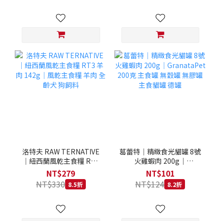
洛特夫 RAW TERNATIVE
葛蕾特｜精緻食光貓罐 8號
｜紐西蘭風乾主食糧 RT3
火雞蝦肉 200g｜
羊肉 142g｜風乾主食糧 羊
GranataPet 200克 主食罐
NT$279
NT$101
肉 全齡犬 狗飼料
無穀罐 無膠罐 主食貓罐 德
NT$330
NT$124
8.5折
8.2折
罐