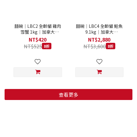
囍碗｜LBC2 全齡貓 雞肉
囍碗｜LBC4 全齡貓 鮭魚
雪蟹 1kg｜加拿大
9.1kg｜加拿大
Loveabowl 天然無穀糧 1
Loveabowl 天然無穀糧
NT$420
NT$2,880
公斤 成貓 無穀貓飼料
9.1公斤 成貓 無穀貓飼料
NT$525
NT$3,600
8折
8折
查看更多