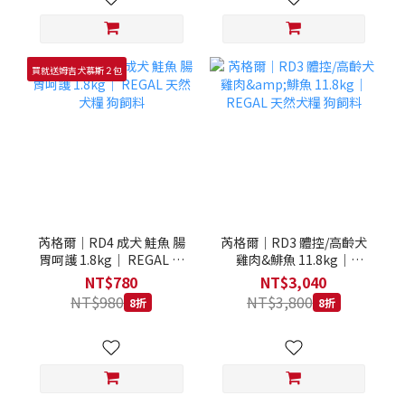
買就送姆吉犬慕斯２包
芮格爾｜RD4 成犬 鮭魚 腸
芮格爾｜RD3 體控/高齡犬
胃呵護 1.8kg｜ REGAL 天
雞肉&鯡魚 11.8kg｜
然犬糧 狗飼料
REGAL 天然犬糧 狗飼料
NT$780
NT$3,040
NT$980
NT$3,800
8折
8折