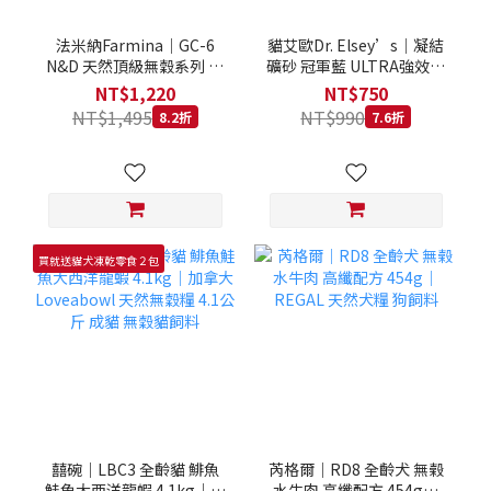
法米納Farmina｜GC-6
貓艾歐Dr. Elsey’s｜凝結
N&D 天然頂級無穀系列 室
礦砂 冠軍藍 ULTRA強效除
內/結紮貓 雞肉石榴 1.5KG
臭 40LB｜Cat Litter 40磅
NT$1,220
NT$750
貓砂 凝結礦砂 美國 艾爾博
NT$1,495
NT$990
8.2折
7.6折
士
買就送貓犬凍乾零食２包
囍碗｜LBC3 全齡貓 鯡魚
芮格爾｜RD8 全齡犬 無榖
鮭魚大西洋龍蝦 4.1kg｜加
水牛肉 高纖配方 454g｜